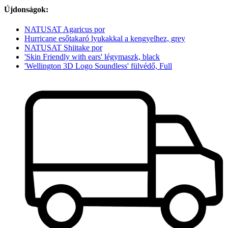
Újdonságok:
NATUSAT Agaricus por
Hurricane esőtakaró lyukakkal a kengyelhez, grey
NATUSAT Shiitake por
'Skin Friendly with ears' légymaszk, black
'Wellington 3D Logo Soundless' fülvédő, Full