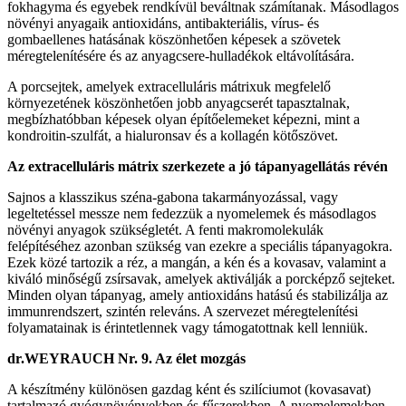
fokhagyma és egyebek rendkívül beváltnak számítanak. Másodlagos
növényi anyagaik antioxidáns, antibakteriális, vírus- és
gombaellenes hatásának köszönhetően képesek a szövetek
méregtelenítésére és az anyagcsere-hulladékok eltávolítására.
A porcsejtek, amelyek extracelluláris mátrixuk megfelelő
környezetének köszönhetően jobb anyagcserét tapasztalnak,
megbízhatóbban képesek olyan építőelemeket képezni, mint a
kondroitin-szulfát, a hialuronsav és a kollagén kötőszövet.
Az extracelluláris mátrix szerkezete a jó tápanyagellátás révén
Sajnos a klasszikus széna-gabona takarmányozással, vagy
legeltetéssel messze nem fedezzük a nyomelemek és másodlagos
növényi anyagok szükségletét. A fenti makromolekulák
felépítéséhez azonban szükség van ezekre a speciális tápanyagokra.
Ezek közé tartozik a réz, a mangán, a kén és a kovasav, valamint a
kiváló minőségű zsírsavak, amelyek aktiválják a porcképző sejteket.
Minden olyan tápanyag, amely antioxidáns hatású és stabilizálja az
immunrendszert, szintén releváns. A szervezet méregtelenítési
folyamatainak is érintetlennek vagy támogatottnak kell lenniük.
dr.WEYRAUCH Nr. 9. Az élet mozgás
A készítmény különösen gazdag ként és szilíciumot (kovasavat)
tartalmazó gyógynövényekben és fűszerekben. A nyomelemekben