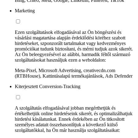
Bing, Criteo, Meta, Google, LinkedIn, Pinterest, TikTok
Marketing
Ezen szolgáltatások elfogadásával az Ön böngészési és
vásárlási magatartása alapján érdeklődési köréhez szabott
hirdetéseket, szponzorált tartalmakat vagy kedvezményes
promóciókat tudunk biztosítani, és mérni tudjuk azok sikerét.
Az Ön beleegyezésével az alábbi, harmadik féltől származó
szolgáltatásokat használjuk ezen a weboldalon:
Meta-Pixel, Microsoft Advertising, creativecdn.com
(RTBHouse), Kattintásalapú termékajánlások, Ads Defender
Kiterjesztett Conversion-Tracking
A szolgáltatás elfogadásával jobban megérthetjük és
értékelhetjük online hirdetéseink sikerét, és optimalizálhatjuk
hirdetési kínálatunkat. Ennek érdekében az Ön titkosított
személyes adatait összehasonlítjuk a következő külső
szolgáltatókkal, ha Ön már használja szolgáltatásaikat: