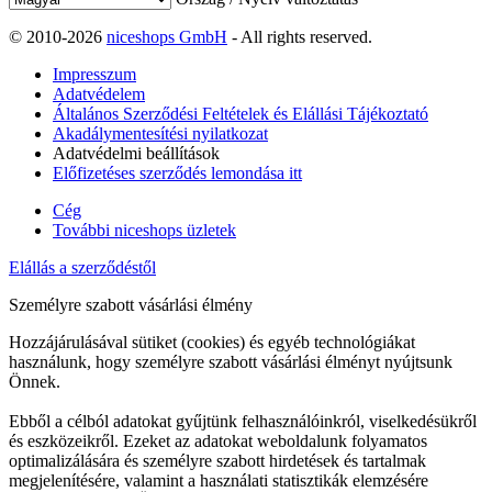
© 2010-2026
niceshops GmbH
- All rights reserved.
Impresszum
Adatvédelem
Általános Szerződési Feltételek és Elállási Tájékoztató
Akadálymentesítési nyilatkozat
Adatvédelmi beállítások
Előfizetéses szerződés lemondása itt
Cég
További niceshops üzletek
Elállás a szerződéstől
Személyre szabott vásárlási élmény
Hozzájárulásával sütiket (cookies) és egyéb technológiákat
használunk, hogy személyre szabott vásárlási élményt nyújtsunk
Önnek.
Ebből a célból adatokat gyűjtünk felhasználóinkról, viselkedésükről
és eszközeikről. Ezeket az adatokat weboldalunk folyamatos
optimalizálására és személyre szabott hirdetések és tartalmak
megjelenítésére, valamint a használati statisztikák elemzésére