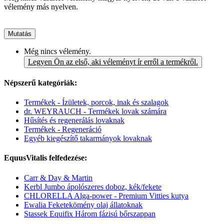
vélemény más nyelven.
Mutatás
Még nincs vélemény.
Legyen Ön az első, aki véleményt ír erről a termékről.
Népszerű kategóriák:
Termékek - Ízületek, porcok, inak és szalagok
dr. WEYRAUCH - Termékek lovak számára
Hűsítés és regenerálás lovaknak
Termékek - Regeneráció
Egyéb kiegészítő takarmányok lovaknak
EquusVitalis felfedezése:
Carr & Day & Martin
Kerbl Jumbo ápolószeres doboz, kék/fekete
CHLORELLA Alga-power - Premium Vitties kutya
Ewalia Feketekömény olaj állatoknak
Stassek Equifix Három fázisú bőrszappan