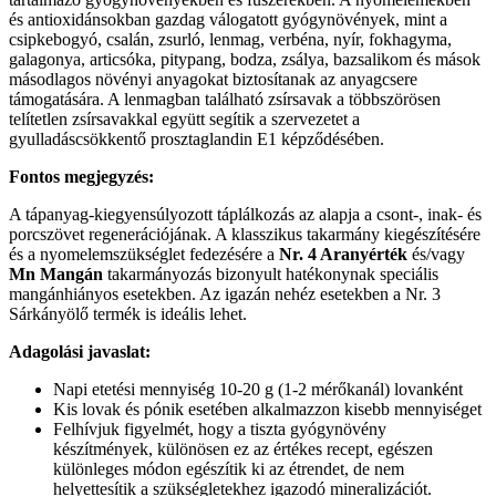
és antioxidánsokban gazdag válogatott gyógynövények, mint a
csipkebogyó, csalán, zsurló, lenmag, verbéna, nyír, fokhagyma,
galagonya, articsóka, pitypang, bodza, zsálya, bazsalikom és mások
másodlagos növényi anyagokat biztosítanak az anyagcsere
támogatására. A lenmagban található zsírsavak a többszörösen
telítetlen zsírsavakkal együtt segítik a szervezetet a
gyulladáscsökkentő prosztaglandin E1 képződésében.
Fontos megjegyzés:
A tápanyag-kiegyensúlyozott táplálkozás az alapja a csont-, inak- és
porcszövet regenerációjának. A klasszikus takarmány kiegészítésére
és a nyomelemszükséglet fedezésére a
Nr. 4 Aranyérték
és/vagy
Mn Mangán
takarmányozás bizonyult hatékonynak speciális
mangánhiányos esetekben. Az igazán nehéz esetekben a Nr. 3
Sárkányölő termék is ideális lehet.
Adagolási javaslat:
Napi etetési mennyiség 10-20 g (1-2 mérőkanál) lovanként
Kis lovak és pónik esetében alkalmazzon kisebb mennyiséget
Felhívjuk figyelmét, hogy a tiszta gyógynövény
készítmények, különösen ez az értékes recept, egészen
különleges módon egészítik ki az étrendet, de nem
helyettesítik a szükségletekhez igazodó mineralizációt.