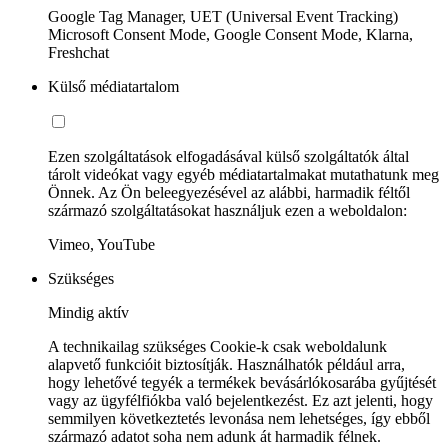
Google Tag Manager, UET (Universal Event Tracking)
Microsoft Consent Mode, Google Consent Mode, Klarna,
Freshchat
Külső médiatartalom
Ezen szolgáltatások elfogadásával külső szolgáltatók által
tárolt videókat vagy egyéb médiatartalmakat mutathatunk meg
Önnek. Az Ön beleegyezésével az alábbi, harmadik féltől
származó szolgáltatásokat használjuk ezen a weboldalon:
Vimeo, YouTube
Szükséges
Mindig aktív
A technikailag szükséges Cookie-k csak weboldalunk
alapvető funkcióit biztosítják. Használhatók például arra,
hogy lehetővé tegyék a termékek bevásárlókosarába gyűjtését
vagy az ügyfélfiókba való bejelentkezést. Ez azt jelenti, hogy
semmilyen következtetés levonása nem lehetséges, így ebből
származó adatot soha nem adunk át harmadik félnek.