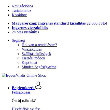
Navigációhoz
Tartalomhoz
Kosárhoz
Magyarország: Ingyenes standard kiszállítás
22.000 Ft-tól
Ingyenes visszaküldés
24 órás kiszállítás
Segítség
Hol van a rendelésem?
Visszaküldés
Szállítási költségek
Fizetési módok
Kapcsolat
Minden Segítség-téma
Bejelentkezés
Feliratkozás
Ön
új nálunk?
Ügyfélfiók nyitása