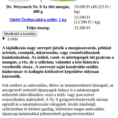
Dr. Weyrauch Nr. 9 Az élet mozgás,
19.690 Ft
(49.225 Ft /
400 g
kg)
13.590 Ft
Stiefel Ördögcsáklya pellet, 1 kg
(13.590 Ft / kg)
Teljes összeg:
33.280 Ft
Mindkettő a kosárba
Leírás
A táplálkozás nagy szerepet játszik a mozgászavarok, például
artrózis, csontpók, ínkárosodás, vagy csontelváltozások
kialakulásában.
Az ízületi, csont- és ínbetegségek túl gyakran a
mangán, a réz, de a szilícium, valamint a kén hiányára
vezethetők vissza
. A szervezet saját kondroitin-szulfát,
hialuronsav és kollagén kötőszövet képződése
súlyosan
károsodik.
Sok esetben az antioxidáns, illetve az immunrendszert támogató, az
anyagcserét serkentő tápanyagok hiánya is a salakanyagok
nehezebb eltávolításához vezet a kötő- vagy porcszövet
extracelluláris mátrixából. A Nr. 9 gyógynövénykeverék okosan
egészíti ki a takarmányozást válogatott, kiváló minőségű,
szilíciumban és kénben gazdag, különösen magas antioxidáns
tápanyag-tartalmukkal jellemezhető gyógynövényekkel.