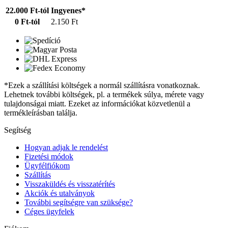
22.000 Ft-tól
Ingyenes*
0 Ft-tól
2.150 Ft
*Ezek a szállítási költségek a normál szállításra vonatkoznak.
Lehetnek további költségek, pl. a termékek súlya, mérete vagy
tulajdonságai miatt. Ezeket az információkat közvetlenül a
termékleírásban találja.
Segítség
Hogyan adjak le rendelést
Fizetési módok
Ügyfélfiókom
Szállítás
Visszaküldés és visszatérítés
Akciók és utalványok
További segítségre van szüksége?
Céges ügyfelek