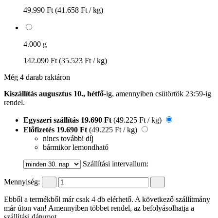
49.990 Ft
(41.658 Ft / kg)
4.000 g
142.090 Ft
(35.523 Ft / kg)
Még 4 darab raktáron
Kiszállítás augusztus 10., hétfő
-ig, amennyiben
csütörtök 23:59-ig
rendel.
Egyszeri szállítás
19.690 Ft
(49.225 Ft / kg)
Előfizetés
19.690 Ft
(49.225 Ft / kg)
nincs további díj
bármikor lemondható
Szállítási intervallum:
Mennyiség:
Ebből a termékből már csak 4 db elérhető. A következő szállítmány
már úton van! Amennyiben többet rendel, az befolyásolhatja a
szállítási dátumot.