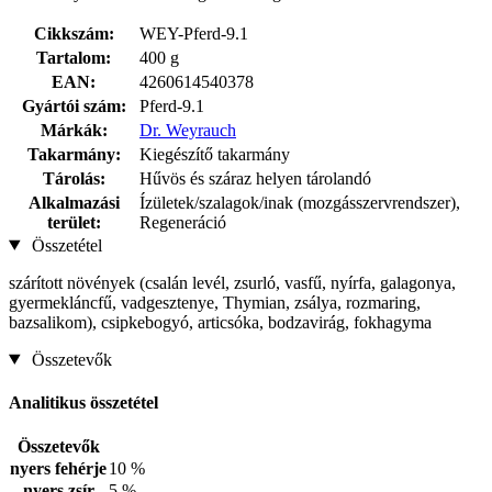
Cikkszám:
WEY-Pferd-9.1
Tartalom:
400 g
EAN:
4260614540378
Gyártói szám:
Pferd-9.1
Márkák:
Dr. Weyrauch
Takarmány:
Kiegészítő takarmány
Tárolás:
Hűvös és száraz helyen tárolandó
Alkalmazási
Ízületek/szalagok/inak (mozgásszervrendszer),
terület:
Regeneráció
Összetétel
szárított növények (csalán levél, zsurló, vasfű, nyírfa, galagonya,
gyermekláncfű, vadgesztenye, Thymian, zsálya, rozmaring,
bazsalikom), csipkebogyó, articsóka, bodzavirág, fokhagyma
Összetevők
Analitikus összetétel
Összetevők
nyers fehérje
10 %
nyers zsír
5 %