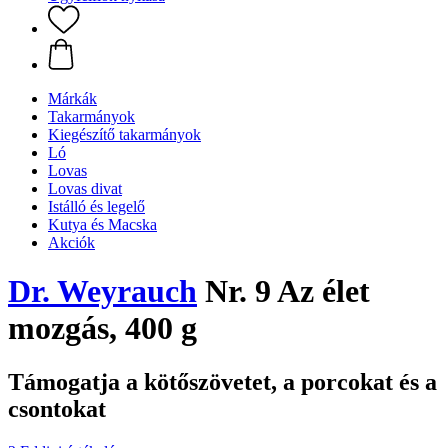
Márkák
Takarmányok
Kiegészítő takarmányok
Ló
Lovas
Lovas divat
Istálló és legelő
Kutya és Macska
Akciók
Dr. Weyrauch
Nr. 9 Az élet
mozgás, 400 g
Támogatja a kötőszövetet, a porcokat és a
csontokat