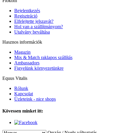
Fiókom
Bejelentkezés
Regisztráció
Elfelejtette jelszavát?
Hol van a szállítmányom?
Utalvány beváltása
Hasznos információk
Magazin
Mix & Match raklapos szállítás
Ambassadors
Figyelünk környezetünkre
Equus Vitalis
Rólunk
Kapcsolat
Üzleteink - nice shops
Kövessen minket itt:
Ország / Nyelv változtatás