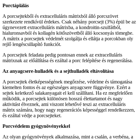
Porctáplálás
A porcsejtekből és extracelluláris mátrixból álló porcszövet
szerkezete rendkívül érdekes. Csak néhány porcsejt (3%) épül be az
úgynevezett extracelluláris mátrixba, a kondroitin-szulfátból,
hialuronsavból és kollagén kötőszövetből álló kocsonyás tömegbe.
A mátrix a porcsejtek védelmét szolgálja és ellátja a porcokban oly
rejlő lengéscsillapító funkciót.
A porcsejtek feladata pedig pontosan ennek az extracelluláris
mátrixnak az előállítása és ezáltal a porc felépítése és regenerálása.
Az anyagcsere-hulladék és a sejthulladék eltávolítása
A porcsejtek életképességének megőrzése, védelme és támogatása
kiemelten fontos és az egészséges anyagcsere függvénye. Ezért a
sejtek keletkező salakanyagait el kell szállítani. Ha ez megfelelően
működik, a porcsejtek különösen hosszú élettartamot és nagy
aktivitást élveznek, ami viszont lehetővé teszi az extracelluláris
mátrix számára, hogy nagy regenerációs képességgel rendelkezzen,
és ezáltal védje a porcsejteket.
Porcvédelem gyógynövényekkel
Az olyan gyógynövények alkalmazása, mint a csalán, a verbéna, a