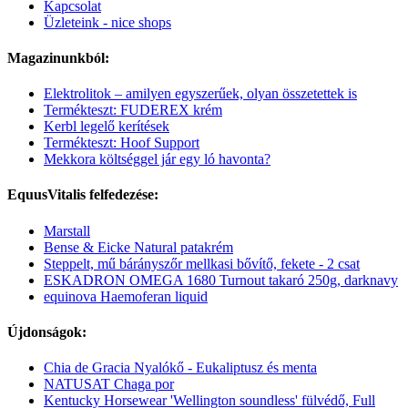
Kapcsolat
Üzleteink - nice shops
Magazinunkból:
Elektrolitok – amilyen egyszerűek, olyan összetettek is
Termékteszt: FUDEREX krém
Kerbl legelő kerítések
Termékteszt: Hoof Support
Mekkora költséggel jár egy ló havonta?
EquusVitalis felfedezése:
Marstall
Bense & Eicke Natural patakrém
Steppelt, mű bárányszőr mellkasi bővítő, fekete - 2 csat
ESKADRON OMEGA 1680 Turnout takaró 250g, darknavy
equinova Haemoferan liquid
Újdonságok:
Chia de Gracia Nyalókő - Eukaliptusz és menta
NATUSAT Chaga por
Kentucky Horsewear 'Wellington soundless' fülvédő, Full