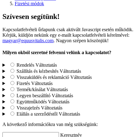
Fizetési módok
Szívesen segítünk!
Kapcsolatfelvételi űrlapunk csak aktivált Javascript esetén működik.
Kérjük, küldjön nekünk egy e-mailt kapcsolatfelvételi kérelmével:
magyar@equusvitalis.com
. Nagyon szépen köszönjük!
Milyen okból szeretné felvenni velünk a kapcsolatot?
Rendelés
Változtatás
Szállítás és kézbesítés
Változtatás
Visszaküldés és reklamáció
Változtatás
Fizetés
Változtatás
Termék/kínálat
Változtatás
Legyen beszállító
Változtatás
Együttműködés
Változtatás
Visszajelzés
Változtatás
Elállás a szerződéstől
Változtatás
A következő információkra van még szükségünk:
Keresztnév