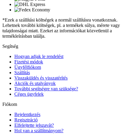
*Ezek a szállítási költségek a normál szállításra vonatkoznak.
Lehetnek további költségek, pl. a termékek súlya, mérete vagy
tulajdonságai miatt. Ezeket az információkat közvetlenül a
termékleírásban találja.
Segítség
Hogyan adjak le rendelést
Fizetési módok
Ügyfélfiókom
Szállítás
Visszaküldés és visszatérítés
Akciók és utalványok
További segítségre van szüksége?
Céges ügyfelek
Fiókom
Bejelentkezés
Regisztráció
Elfelejtette jelszavát?
Hol van a szállítmányom?