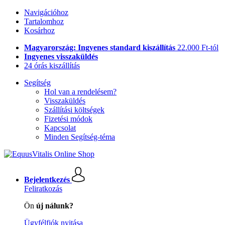
Navigációhoz
Tartalomhoz
Kosárhoz
Magyarország: Ingyenes standard kiszállítás
22.000 Ft-tól
Ingyenes visszaküldés
24 órás kiszállítás
Segítség
Hol van a rendelésem?
Visszaküldés
Szállítási költségek
Fizetési módok
Kapcsolat
Minden Segítség-téma
Bejelentkezés
Feliratkozás
Ön
új nálunk?
Ügyfélfiók nyitása