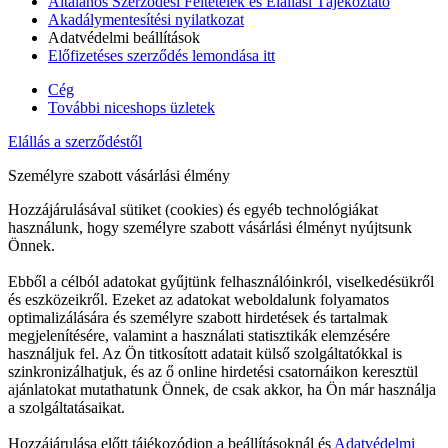
Általános Szerződési Feltételek és Elállási Tájékoztató
Akadálymentesítési nyilatkozat
Adatvédelmi beállítások
Előfizetéses szerződés lemondása itt
Cég
További niceshops üzletek
Elállás a szerződéstől
Személyre szabott vásárlási élmény
Hozzájárulásával sütiket (cookies) és egyéb technológiákat
használunk, hogy személyre szabott vásárlási élményt nyújtsunk
Önnek.
Ebből a célból adatokat gyűjtünk felhasználóinkról, viselkedésükről
és eszközeikről. Ezeket az adatokat weboldalunk folyamatos
optimalizálására és személyre szabott hirdetések és tartalmak
megjelenítésére, valamint a használati statisztikák elemzésére
használjuk fel. Az Ön titkosított adatait külső szolgáltatókkal is
szinkronizálhatjuk, és az ő online hirdetési csatornáikon keresztül
ajánlatokat mutathatunk Önnek, de csak akkor, ha Ön már használja
a szolgáltatásaikat.
Hozzájárulása előtt tájékozódjon a beállításoknál és
Adatvédelmi