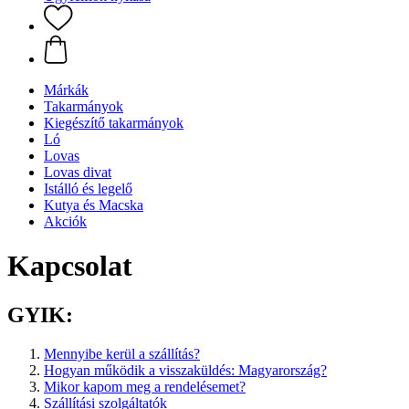
Márkák
Takarmányok
Kiegészítő takarmányok
Ló
Lovas
Lovas divat
Istálló és legelő
Kutya és Macska
Akciók
Kapcsolat
GYIK:
Mennyibe kerül a szállítás?
Hogyan működik a visszaküldés: Magyarország?
Mikor kapom meg a rendelésemet?
Szállítási szolgáltatók