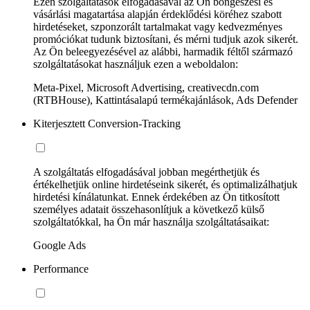
Ezen szolgáltatások elfogadásával az Ön böngészési és
vásárlási magatartása alapján érdeklődési köréhez szabott
hirdetéseket, szponzorált tartalmakat vagy kedvezményes
promóciókat tudunk biztosítani, és mérni tudjuk azok sikerét.
Az Ön beleegyezésével az alábbi, harmadik féltől származó
szolgáltatásokat használjuk ezen a weboldalon:
Meta-Pixel, Microsoft Advertising, creativecdn.com
(RTBHouse), Kattintásalapú termékajánlások, Ads Defender
Kiterjesztett Conversion-Tracking
A szolgáltatás elfogadásával jobban megérthetjük és
értékelhetjük online hirdetéseink sikerét, és optimalizálhatjuk
hirdetési kínálatunkat. Ennek érdekében az Ön titkosított
személyes adatait összehasonlítjuk a következő külső
szolgáltatókkal, ha Ön már használja szolgáltatásaikat:
Google Ads
Performance