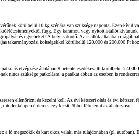
legvérűnek körülbelül 10 kg szénára van szüksége naponta. Ezen kívül v
ásoktól/létesítményektől függ. Egy karámot, vagy nyitott istállót kíván
ugrópályát és egyebeket? A hely is döntő. Az istállók általában drágáb
ydíjas takarmányozási költségekkel körülbelül 120.000 és 200.000 Ft kö
 patkolás elvégzése általában 8 hetente esedékes. Itt körülbelül 52.000 
ónak nincs szüksége patkolásra, a patákat abban az esetben is rendszerese
szeresen ellenőrizni és kezelni kell. Az évi kétszeri oltás és évi kétszer
mindenképpen érdemes egy kicsit többet félretenni az állatorvosra.
t: a ló megszökik és kárt okoz valaki más tulajdonában (pl. autóban). Ez