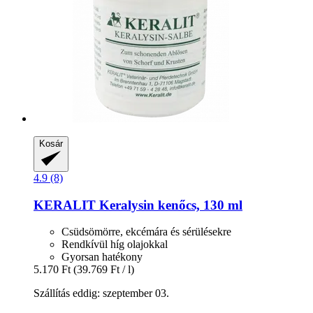
Kosár
4.9 (8)
KERALIT
Keralysin kenőcs, 130 ml
Csüdsömörre, ekcémára és sérülésekre
Rendkívül híg olajokkal
Gyorsan hatékony
5.170 Ft
(39.769 Ft / l)
Szállítás eddig: szeptember 03.