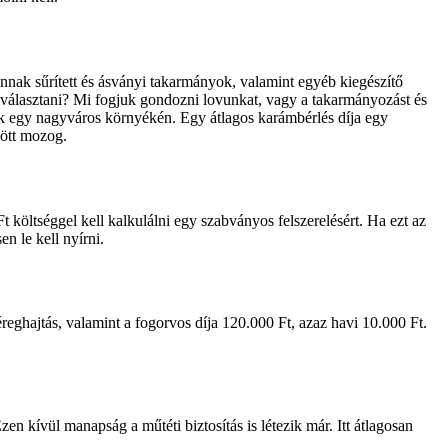
annak sűrített és ásványi takarmányok, valamint egyéb kiegészítő
unk választani? Mi fogjuk gondozni lovunkat, vagy a takarmányozást és
bak egy nagyváros környékén. Egy átlagos karámbérlés díja egy
zött mozog.
Ft költséggel kell kalkulálni egy szabványos felszerelésért. Ha ezt az
n le kell nyírni.
i féreghajtás, valamint a fogorvos díja 120.000 Ft, azaz havi 10.000 Ft.
en kívül manapság a műtéti biztosítás is létezik már. Itt átlagosan