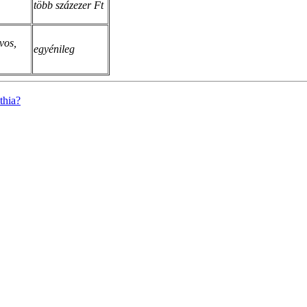
több százezer Ft
vos,
egyénileg
thia?