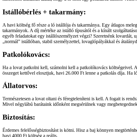
Istállóbérlés + takarmány:
A havi költség fő része a ló istállója és takarmánya. Egy átlagos me
takarmányok. A díj mértéke az istálló típusától és a kínált szolgáltat
egyéb feladatokat egy istállószemélyzet végzi? Szeretnénk lovardát, 
„normál” istállóban, stabil személyzettel, lovaglópályákkal és átalán
Patkolókovács:
Ha a lovat patkolni kell, számolni kell a patkolókovács költségeivel. A
összeget kettővel elosztjuk, havi 26.000 Ft lenne a patkolás díja. Ha l
Állatorvos:
Természetesen a lovat oltani és féregteleníteni is kell. A fogait is rend
Mivel négylábú barátaink időnként megsérülnek vagy megbetegednek, 
Biztosítás:
Érdemes felelősségbiztosítást is kötni. Hisz a baj könnyen megtörténhe
havi 4000 Ft költség a reális.