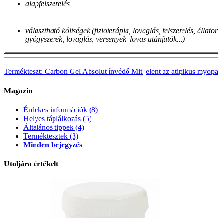
alapfelszerelés
választható költségek (fizioterápia, lovaglás, felszerelés,
állator
gyógyszerek, lovaglás, versenyek, lovas utánfutók...)
Termékteszt: Carbon Gel Absolut ínvédő
Mit jelent az atipikus myopa
Magazin
Érdekes információk
(8)
Helyes táplálkozás
(5)
Általános tippek
(4)
Terméktesztek
(3)
Minden bejegyzés
Utoljára értékelt