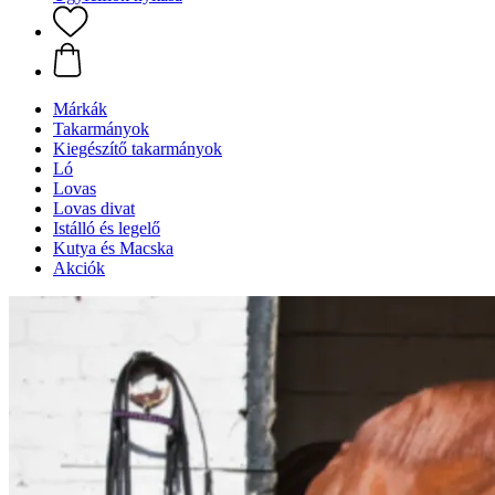
Márkák
Takarmányok
Kiegészítő takarmányok
Ló
Lovas
Lovas divat
Istálló és legelő
Kutya és Macska
Akciók