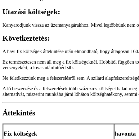
Utazási költségek:
Kanyarodjunk vissza az üzemanyagárakhoz. Mivel legtöbbünk nem otthon
Következtetés:
A havi fix költségek áttekintése után elmondható, hogy átlagosan 160
Ez természetesen nem áll meg a fix költségeknél. Hobbitól függően tová
versenyekért, a lovas utánfutóért stb.
Ne feledkezzünk meg a felszerelésről sem. A szilárd alapfelszereltségé
A ló beszerzése és a felszerelések több százezres költséget halad meg.
alternatívát, miszerint munkába járni lóháton költséghatékony, semmi
Áttekintés
Fix költségek
havonta