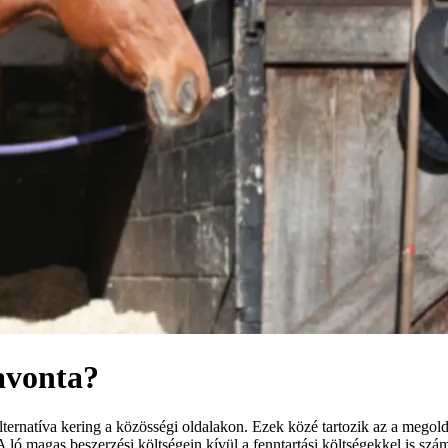
avonta?
ernatíva kering a közösségi oldalakon. Ezek közé tartozik az a megold
 ló magas beszerzési költségein kívül a fenntartási költségekkel is szám