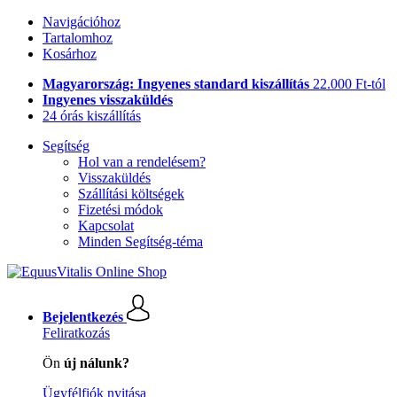
Navigációhoz
Tartalomhoz
Kosárhoz
Magyarország: Ingyenes standard kiszállítás
22.000 Ft-tól
Ingyenes visszaküldés
24 órás kiszállítás
Segítség
Hol van a rendelésem?
Visszaküldés
Szállítási költségek
Fizetési módok
Kapcsolat
Minden Segítség-téma
Bejelentkezés
Feliratkozás
Ön
új nálunk?
Ügyfélfiók nyitása