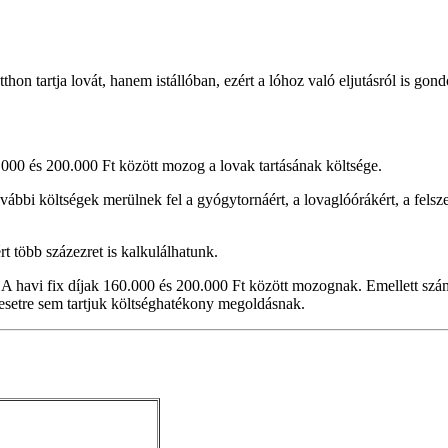
 tartja lovát, hanem istállóban, ezért a lóhoz való eljutásról is gon
.000 és 200.000 Ft között mozog a lovak tartásának költsége.
bbi költségek merülnek fel a gyógytornáért, a lovaglóórákért, a felszere
rt több százezret is kalkulálhatunk.
 A havi fix díjak 160.000 és 200.000 Ft között mozognak. Emellett számo
 esetre sem tartjuk költséghatékony megoldásnak.