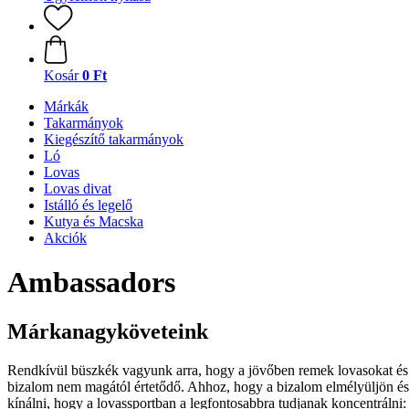
Kosár
0 Ft
Márkák
Takarmányok
Kiegészítő takarmányok
Ló
Lovas
Lovas divat
Istálló és legelő
Kutya és Macska
Akciók
Ambassadors
Márkanagyköveteink
Rendkívül büszkék vagyunk arra, hogy a jövőben remek lovasokat és lo
bizalom nem magától értetődő. Ahhoz, hogy a bizalom elmélyüljön é
kínálni, hogy a lovassportban a legfontosabbra tudjanak koncentrálni: