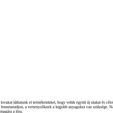
vakat láthatunk el termékeinkkel, hogy velük együtt új utakat és célok
s fennmaradjon, a versenyzőknek a legjobb anyagokra van szüksége. N
 magára a lóra.