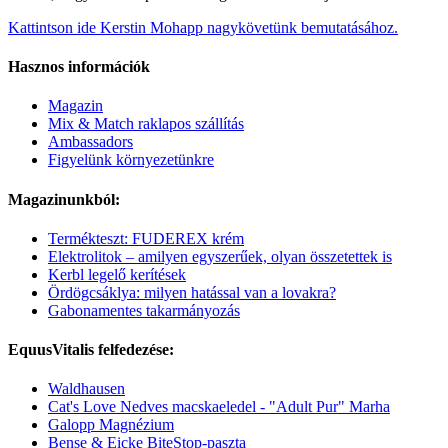
Kattintson ide Kerstin Mohapp nagykövetünk bemutatásához.
Hasznos információk
Magazin
Mix & Match raklapos szállítás
Ambassadors
Figyelünk környezetünkre
Magazinunkból:
Termékteszt: FUDEREX krém
Elektrolitok – amilyen egyszerűek, olyan összetettek is
Kerbl legelő kerítések
Ördögcsáklya: milyen hatással van a lovakra?
Gabonamentes takarmányozás
EquusVitalis felfedezése:
Waldhausen
Cat's Love Nedves macskaeledel - "Adult Pur" Marha
Galopp Magnézium
Bense & Eicke BiteStop-paszta