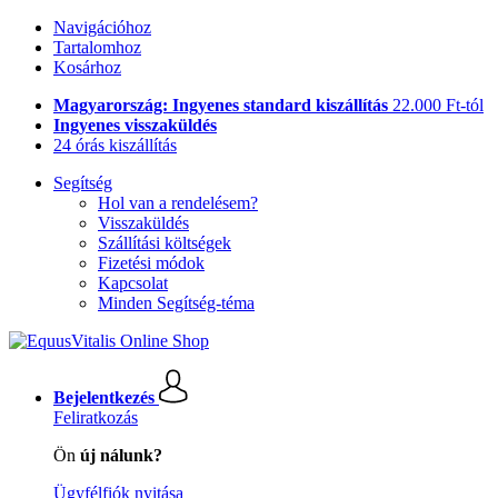
Navigációhoz
Tartalomhoz
Kosárhoz
Magyarország: Ingyenes standard kiszállítás
22.000 Ft-tól
Ingyenes visszaküldés
24 órás kiszállítás
Segítség
Hol van a rendelésem?
Visszaküldés
Szállítási költségek
Fizetési módok
Kapcsolat
Minden Segítség-téma
Bejelentkezés
Feliratkozás
Ön
új nálunk?
Ügyfélfiók nyitása