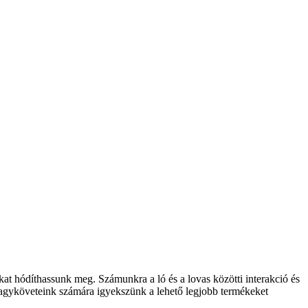
at hódíthassunk meg. Számunkra a ló és a lovas közötti interakció és
agyköveteink számára igyekszünk a lehető legjobb termékeket