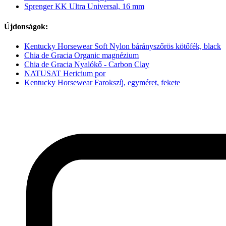
Sprenger KK Ultra Universal, 16 mm
Újdonságok:
Kentucky Horsewear Soft Nylon bárányszőrös kötőfék, black
Chia de Gracia Organic magnézium
Chia de Gracia Nyalókő - Carbon Clay
NATUSAT Hericium por
Kentucky Horsewear Farokszíj, egyméret, fekete