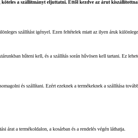
köteles a szállítmányt eljuttatni. Ettől kezdve az árut kiszállítottn
leges szállítást igényel. Ezen feltételek miatt az ilyen áruk különleges
árunkban hűteni kell, és a szállítás során hűvösen kell tartani. Ez lehe
agolni és szállítani. Ezért ezeknek a termékeknek a szállítása további 
tási árat a termékoldalon, a kosárban és a rendelés végén láthatja.