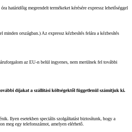
59 óra határidőig megrendelt termékeket kérésére expressz lehetőséggel
ő el minden országban.) Az expressz kézbesítés felára a kézbesítés
az áruforgalom az EU-n belül ingyenes, nem merülnek fel további
ovábbi díjakat a szállítási költségektől függetlenül számítjuk ki.
nik. Ilyen esetekben speciális szolgáltatást biztosítunk, hogy a
adjon meg egy telefonszámot, amelyen elérhető.