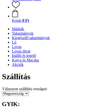
Kosár
0 Ft
Márkák
Takarmányok
Kiegészítő takarmányok
Ló
Lovas
Lovas divat
Istálló és legelő
Kutya és Macska
Akciók
Szállítás
Válasszon szállítási országot:
GYIK: