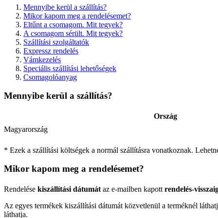
Mennyibe kerül a szállítás?
Mikor kapom meg a rendelésemet?
Eltűnt a csomagom. Mit tegyek?
A csomagom sérült. Mit tegyek?
Szállítási szolgáltatók
Expressz rendelés
Vámkezelés
Speciális szállítási lehetőségek
Csomagolóanyag
Mennyibe kerül a szállítás?
Ország
Magyarország
* Ezek a szállítási költségek a normál szállításra vonatkoznak. Lehetn
Mikor kapom meg a rendelésemet?
Rendelése
kiszállítási dátumát
az e-mailben kapott
rendelés-vissza
Az egyes termékek kiszállítási dátumát közvetlenül a terméknél láthatj
láthatja.