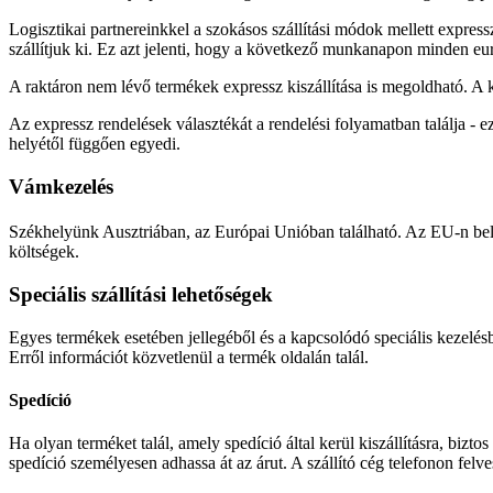
Logisztikai partnereinkkel a szokásos szállítási módok mellett express
szállítjuk ki. Ez azt jelenti, hogy a következő munkanapon minden 
A raktáron nem lévő termékek expressz kiszállítása is megoldható. A k
Az expressz rendelések választékát a rendelési folyamatban találja - e
helyétől függően egyedi.
Vámkezelés
Székhelyünk Ausztriában, az Európai Unióban található. Az EU-n belül 
költségek.
Speciális szállítási lehetőségek
Egyes termékek esetében jellegéből és a kapcsolódó speciális kezelés
Erről információt közvetlenül a termék oldalán talál.
Spedíció
Ha olyan terméket talál, amely spedíció által kerül kiszállításra, bizt
spedíció személyesen adhassa át az árut. A szállító cég telefonon felv