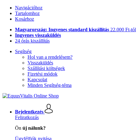
Navigációhoz
Tartalomhoz
Kosárhoz
Magyarország: Ingyenes standard kiszállítás
22.000 Ft-tól
Ingyenes visszaküldés
24 órás kiszállítás
Segítség
Hol van a rendelésem?
Visszaküldés
Szállítási költségek
Fizetési módok
Kapcsolat
Minden Segítség-téma
Bejelentkezés
Feliratkozás
Ön
új nálunk?
Ügyfélfiók nyitása