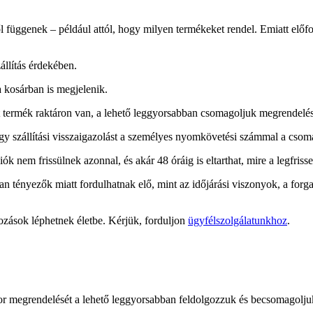
ől függenek – például attól, hogy milyen termékeket rendel. Emiatt előfor
állítás érdekében.
a kosárban is megjelenik.
termék raktáron van, a lehető leggyorsabban csomagoljuk megrendelését,
gy szállítási visszaigazolást a személyes nyomkövetési számmal a cso
 nem frissülnek azonnal, és akár 48 óráig is eltarthat, mire a legfrisse
an tényezők miatt fordulhatnak elő, mint az időjárási viszonyok, a forg
tozások léphetnek életbe. Kérjük, forduljon
ügyfélszolgálatunkhoz
.
or megrendelését a lehető leggyorsabban feldolgozzuk és becsomagolju