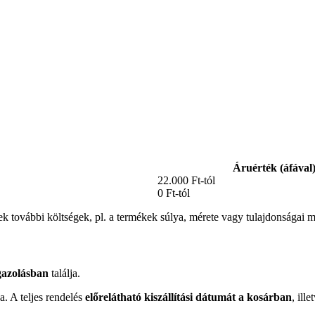
Áruérték (áfával
22.000 Ft-tól
0 Ft-tól
ek további költségek, pl. a termékek súlya, mérete vagy tulajdonságai mi
igazolásban
találja.
a. A teljes rendelés
előrelátható kiszállítási dátumát a kosárban
, ill