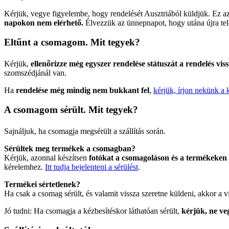
Kérjük, vegye figyelembe, hogy rendelését Ausztriából küldjük. Ez az
napokon nem elérhető.
Élvezzük az ünnepnapot, hogy utána újra tel
Eltűnt a csomagom. Mit tegyek?
Kérjük,
ellenőrizze még egyszer rendelése státuszát a rendelés vis
szomszédjánál van.
Ha
rendelése még mindig nem bukkant fel
,
kérjük, írjon nekünk a k
A csomagom sérült. Mit tegyek?
Sajnáljuk, ha csomagja megsérült a szállítás során.
Sérültek meg termékek a csomagban?
Kérjük, azonnal készítsen
fotókat a csomagoláson és a termékeken 
kérelemhez.
Itt tudja bejelenteni a sérülést
.
Termékei sértetlenek?
Ha csak a csomag sérült, és valamit vissza szeretne küldeni, akkor a
Jó tudni: Ha csomagja a kézbesítéskor láthatóan sérült,
kérjük, ne ve