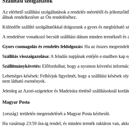
Szállítási szolgáltatók
Az elérhető szállítási szolgáltatások a rendelés méretétől és jellemzőit
állnak rendelkezésre az Ön rendeléséhez.
Különféle szállító szolgáltatókkal dolgozunk a gyors és megbízható sz
A rendelésre vonatkozó becsült szállítási dátum minden terméknél és 
Gyors csomagolás és rendelés feldolgozás:
Ha az összes megrendelt 
Szállítás visszaigazolása:
A feladás napjának estéjén e-mailben kap e
Szállítmánykövetés:
Előfordulhat, hogy a nyomon követési információk
Lehetséges késések: Felhívjuk figyelmét, hogy a szállítási késések oly
nem látható események.
Jelenleg az Azori-szigetekre és Madeirára történő szállításoknál korlá
Magyar Posta
{ország} területén megrendelését a Magyar Posta kézbesíti.
Ha vasárnap 23:59 óra-ig rendel, és minden termék raktáron van, akk