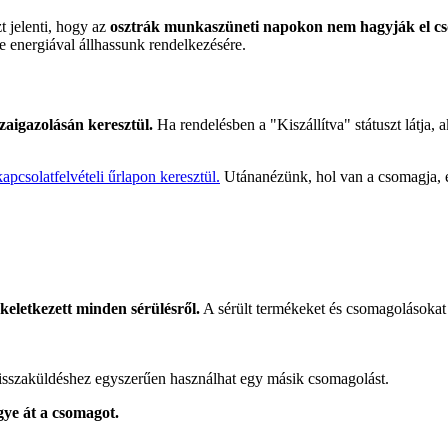
t jelenti, hogy az
osztrák munkaszüneti napokon nem hagyják el cs
e energiával állhassunk rendelkezésére.
szaigazolásán keresztül.
Ha rendelésben a "Kiszállítva" státuszt látja, a
apcsolatfelvételi űrlapon keresztül.
Utánanézünk, hol van a csomagja, és
keletkezett minden sérülésről.
A sérült termékeket és csomagolásokat 
 visszaküldéshez egyszerűen használhat egy másik csomagolást.
gye át a csomagot.