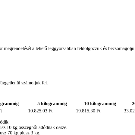
or megrendelését a lehető leggyorsabban feldolgozzuk és becsomagolju
függetlenül számoljuk fel.
logrammig
5 kilogrammig
10 kilogrammig
2
t
10.825,03 Ft
19.815,30 Ft
33.02
dódik.
plusz 10 kg összegből adódnak össze.
lusz 70 kg plusz 3 kg.