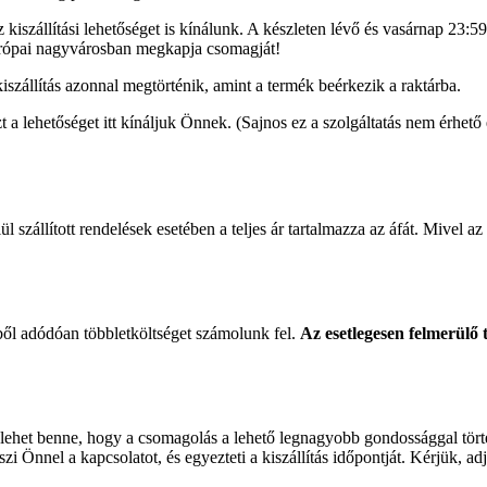
z kiszállítási lehetőséget is kínálunk. A készleten lévő és vasárnap 23:
európai nagyvárosban megkapja csomagját!
iszállítás azonnal megtörténik, amint a termék beérkezik a raktárba.
zt a lehetőséget itt kínáljuk Önnek. (Sajnos ez a szolgáltatás nem érhet
szállított rendelések esetében a teljes ár tartalmazza az áfát. Mivel 
ből adódóan többletköltséget számolunk fel.
Az esetlegesen felmerülő t
os lehet benne, hogy a csomagolás a lehető legnagyobb gondossággal törté
eszi Önnel a kapcsolatot, és egyezteti a kiszállítás időpontját. Kérjük, 