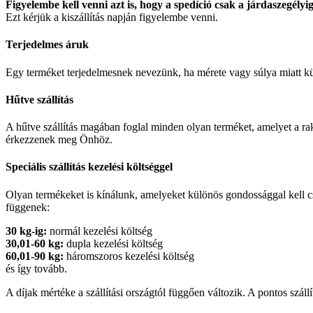
Figyelembe kell venni azt is, hogy a spedíció csak a járdaszegélyig 
Ezt kérjük a kiszállítás napján figyelembe venni.
Terjedelmes áruk
Egy terméket terjedelmesnek nevezünk, ha mérete vagy súlya miatt külön
Hűtve szállítás
A hűtve szállítás magában foglal minden olyan terméket, amelyet a rakt
érkezzenek meg Önhöz.
Speciális szállítás kezelési költséggel
Olyan termékeket is kínálunk, amelyeket különös gondossággal kell csom
függenek:
30 kg-ig:
normál kezelési költség
30,01-60 kg:
dupla kezelési költség
60,01-90 kg:
háromszoros kezelési költség
és így tovább.
A díjak mértéke a szállítási országtól függően változik. A pontos szállí