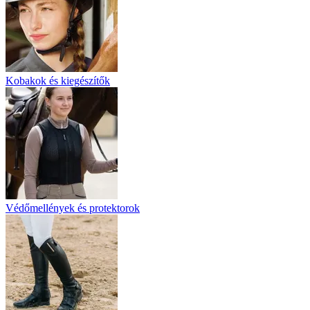
Kobakok és kiegészítők
Védőmellények és protektorok