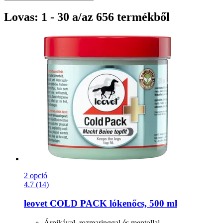
Lovas: 1 - 30 a/az 656 termékből
2 opció
4.7 (14)
leovet
COLD PACK lókenőcs, 500 ml
Árnikával, rozmaringgal és mentollal