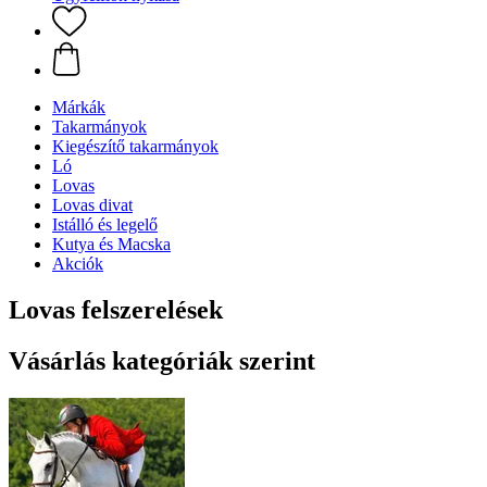
Márkák
Takarmányok
Kiegészítő takarmányok
Ló
Lovas
Lovas divat
Istálló és legelő
Kutya és Macska
Akciók
Lovas felszerelések
Vásárlás kategóriák szerint