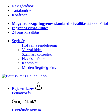
Navigációhoz
Tartalomhoz
Kosárhoz
Magyarország: Ingyenes standard kiszállítás
22.000 Ft-tól
Ingyenes visszaküldés
24 órás kiszállítás
Segítség
Hol van a rendelésem?
Visszaküldés
Szállítási költségek
Fizetési módok
Kapcsolat
Minden Segítség-téma
Bejelentkezés
Feliratkozás
Ön
új nálunk?
Ügyfélfiók nyitása