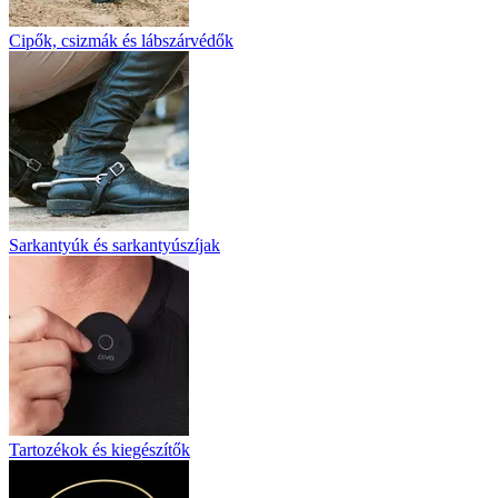
Cipők, csizmák és lábszárvédők
Sarkantyúk és sarkantyúszíjak
Tartozékok és kiegészítők