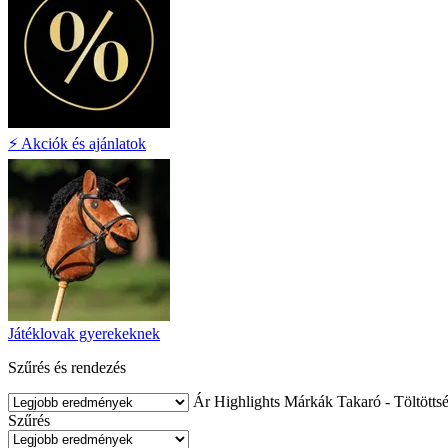
⚡ Akciók és ajánlatok
Játéklovak gyerekeknek
Szűrés és rendezés
Ár
Highlights
Márkák
Takaró - Töltötts
Szűrés