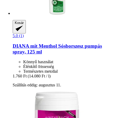
Kosár
5.0 (1)
DIANA mit Menthol
Sósborszesz pumpás
spray, 125 ml
Könnyű használat
Élénkítő frissesség
Természetes metollal
1.760 Ft
(14.080 Ft / l)
Szállítás eddig: augusztus 11.