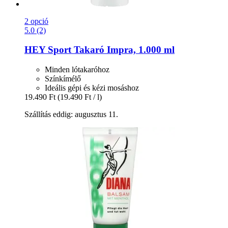
2 opció
5.0 (2)
HEY Sport
Takaró Impra, 1.000 ml
Minden lótakaróhoz
Színkímélő
Ideális gépi és kézi mosáshoz
19.490 Ft
(19.490 Ft / l)
Szállítás eddig: augusztus 11.