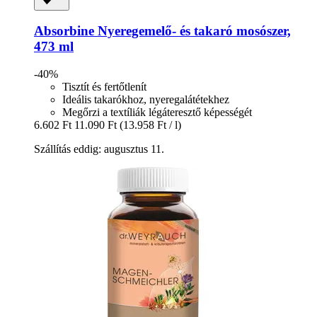
Absorbine
Nyeregemelő-​ és takaró mosószer,
473 ml
-40%
Tisztít és fertőtlenít
Ideális takarókhoz, nyeregalátétekhez
Megőrzi a textíliák légáteresztő képességét
6.602 Ft
11.090 Ft
(13.958 Ft / l)
Szállítás eddig: augusztus 11.