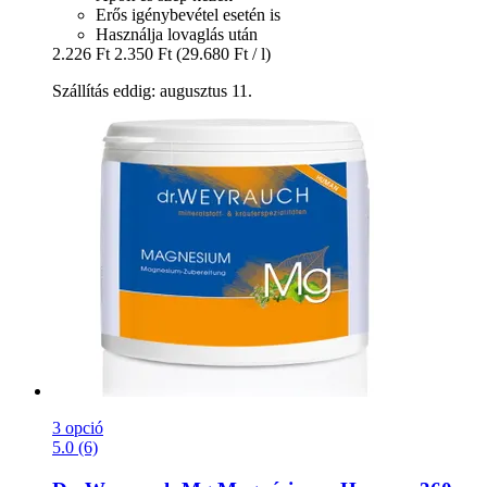
Erős igénybevétel esetén is
Használja lovaglás után
2.226 Ft
2.350 Ft
(29.680 Ft / l)
Szállítás eddig: augusztus 11.
3 opció
5.0 (6)