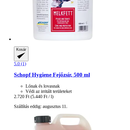
Kosár
5.0 (1)
Schopf Hygiene
Fejőzsír, 500 ml
Lónak és lovasnak
Védi az irritált területeket
2.720 Ft
(5.440 Ft / l)
Szállítás eddig: augusztus 11.