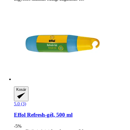
Kosár
5.0 (3)
Effol
Refresh-​gél, 500 ml
-5%