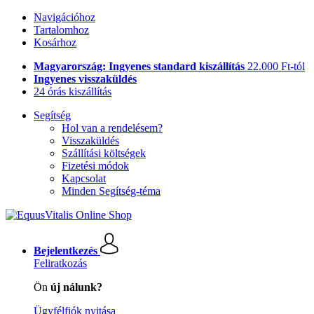
Navigációhoz
Tartalomhoz
Kosárhoz
Magyarország: Ingyenes standard kiszállítás
22.000 Ft-tól
Ingyenes visszaküldés
24 órás kiszállítás
Segítség
Hol van a rendelésem?
Visszaküldés
Szállítási költségek
Fizetési módok
Kapcsolat
Minden Segítség-téma
Bejelentkezés
Feliratkozás
Ön
új nálunk?
Ügyfélfiók nyitása