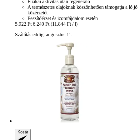
Fizikai aktivitás után regeneráló
A természetes olajoknak köszönhetően támogatja a ló jó
közérzetét
Feszítőérzet és izomfájdalom esetén
5.922 Ft
6.240 Ft
(11.844 Ft / l)
Szállítás eddig: augusztus 11.
Kosár