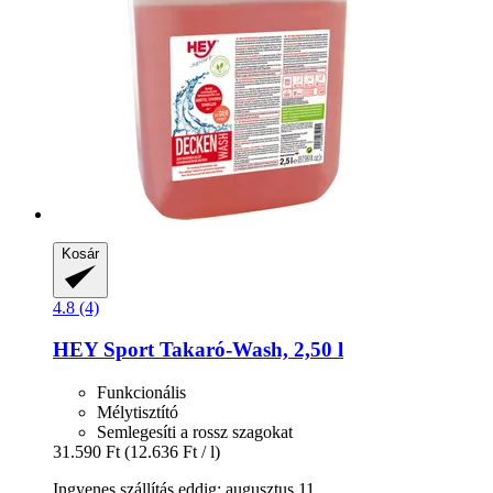
Kosár
4.8 (4)
HEY Sport
Takaró-​Wash, 2,50 l
Funkcionális
Mélytisztító
Semlegesíti a rossz szagokat
31.590 Ft
(12.636 Ft / l)
Ingyenes szállítás eddig: augusztus 11.