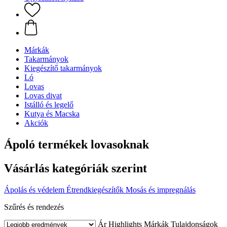
Márkák
Takarmányok
Kiegészítő takarmányok
Ló
Lovas
Lovas divat
Istálló és legelő
Kutya és Macska
Akciók
Ápoló termékek lovasoknak
Vásárlás kategóriák szerint
Ápolás és védelem
Étrendkiegészítők
Mosás és impregnálás
Szűrés és rendezés
Ár
Highlights
Márkák
Tulajdonságok