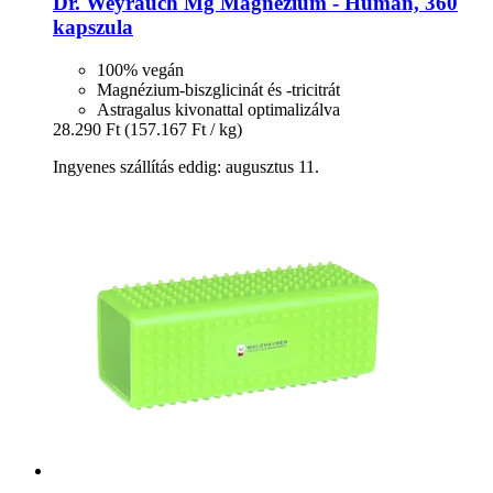
Dr. Weyrauch
Mg Magnézium -​ Human, 360
kapszula
100% vegán
Magnézium-biszglicinát és -tricitrát
Astragalus kivonattal optimalizálva
28.290 Ft
(157.167 Ft / kg)
Ingyenes szállítás eddig: augusztus 11.