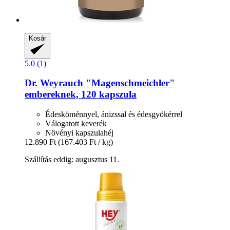
Kosár
5.0 (1)
Dr. Weyrauch
"Magenschmeichler"
embereknek, 120 kapszula
Édesköménnyel, ánizssal és édesgyökérrel
Válogatott keverék
Növényi kapszulahéj
12.890 Ft
(167.403 Ft / kg)
Szállítás eddig: augusztus 11.