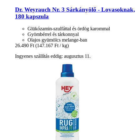
Dr. Weyrauch
Nr. 3 Sárkányölő -​ Lovasoknak,
180 kapszula
Glükózamin-szulfáttal és ördög karommal
Gyömbérrel és tárkonnyal
Olajos gyümölcs melange-ban
26.490 Ft
(147.167 Ft / kg)
Ingyenes szállítás eddig: augusztus 11.