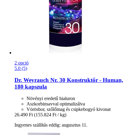
2 opció
5.0 (5)
Dr. Weyrauch
Nr. 30 Konstruktőr -​ Human,
180 kapszula
Növényi eredetű hialuron
Aszkorbinsavval optimalizálva
Vörösbor, szőlőmag és csipkebogyó kivonat
26.490 Ft
(155.824 Ft / kg)
Ingyenes szállítás eddig: augusztus 11.