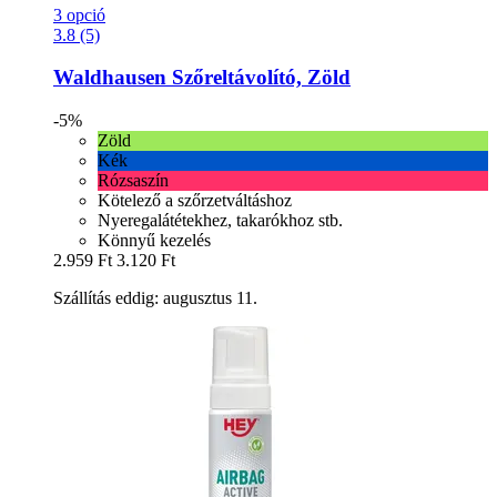
3 opció
3.8 (5)
Waldhausen
Szőreltávolító, Zöld
-5%
Zöld
Kék
Rózsaszín
Kötelező a szőrzetváltáshoz
Nyeregalátétekhez, takarókhoz stb.
Könnyű kezelés
2.959 Ft
3.120 Ft
Szállítás eddig: augusztus 11.