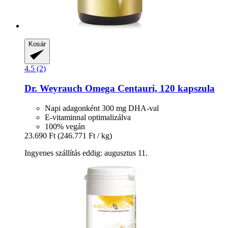
Kosár
4.5 (2)
Dr. Weyrauch
Omega Centauri, 120 kapszula
Napi adagonként 300 mg DHA-val
E-vitaminnal optimalizálva
100% vegán
23.690 Ft
(246.771 Ft / kg)
Ingyenes szállítás eddig: augusztus 11.