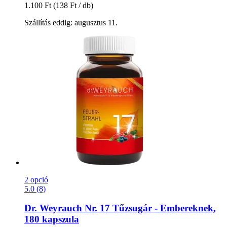
1.100 Ft
(138 Ft / db)
Szállítás eddig: augusztus 11.
2 opció
5.0 (8)
Dr. Weyrauch
Nr. 17 Tűzsugár -​ Embereknek,
180 kapszula