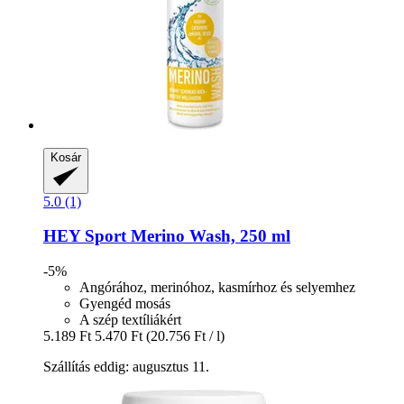
Kosár
5.0 (1)
HEY Sport
Merino Wash, 250 ml
-5%
Angórához, merinóhoz, kasmírhoz és selyemhez
Gyengéd mosás
A szép textíliákért
5.189 Ft
5.470 Ft
(20.756 Ft / l)
Szállítás eddig: augusztus 11.