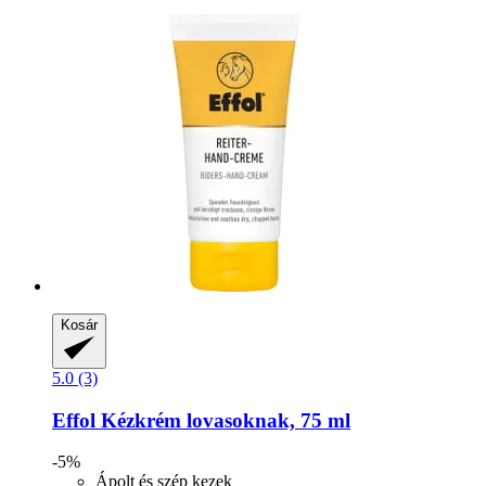
Kosár
5.0 (3)
Effol
Kézkrém lovasoknak, 75 ml
-5%
Ápolt és szép kezek