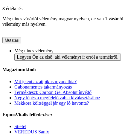
3
értékelés
Még nincs vásárlói vélemény magyar nyelven, de van 1 vásárlói
vélemény más nyelven.
Mutatás
Még nincs vélemény.
Legyen Ön az első, aki véleményt ír erről a termékről.
Magazinunkból:
Mit jelent az atipikus myopathia?
Gabonamentes takarmányozás
Termékteszt: Carbon Gel Absolut ínvédő
Négy lépés a megfelelő zabla kiválasztásához
Mekkora költséggel jár egy ló havonta?
EquusVitalis felfedezése:
Stiefel
VEREDUS Sanix