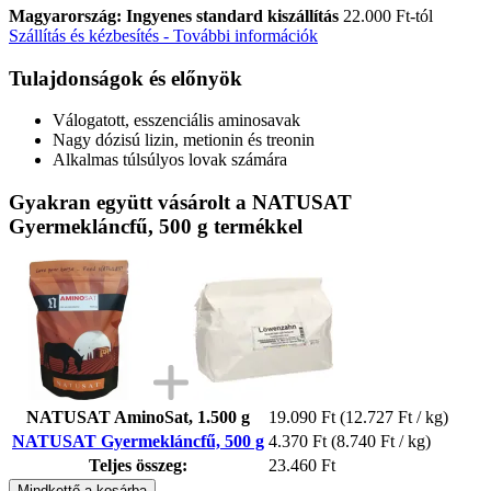
Magyarország: Ingyenes standard kiszállítás
22.000 Ft-tól
Szállítás és kézbesítés - További információk
Tulajdonságok és előnyök
Válogatott, esszenciális aminosavak
Nagy dózisú lizin, metionin és treonin
Alkalmas túlsúlyos lovak számára
Gyakran együtt vásárolt a NATUSAT
Gyermekláncfű, 500 g termékkel
NATUSAT AminoSat, 1.500 g
19.090 Ft
(12.727 Ft / kg)
NATUSAT Gyermekláncfű, 500 g
4.370 Ft
(8.740 Ft / kg)
Teljes összeg:
23.460 Ft
Mindkettő a kosárba