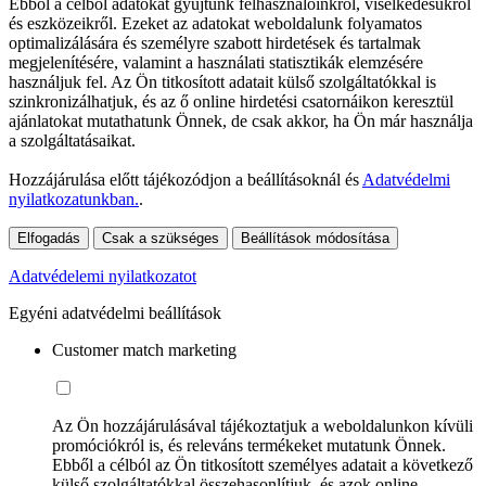
Ebből a célból adatokat gyűjtünk felhasználóinkról, viselkedésükről
és eszközeikről. Ezeket az adatokat weboldalunk folyamatos
optimalizálására és személyre szabott hirdetések és tartalmak
megjelenítésére, valamint a használati statisztikák elemzésére
használjuk fel. Az Ön titkosított adatait külső szolgáltatókkal is
szinkronizálhatjuk, és az ő online hirdetési csatornáikon keresztül
ajánlatokat mutathatunk Önnek, de csak akkor, ha Ön már használja
a szolgáltatásaikat.
Hozzájárulása előtt tájékozódjon a beállításoknál és
Adatvédelmi
nyilatkozatunkban.
.
Elfogadás
Csak a szükséges
Beállítások módosítása
Adatvédelemi nyilatkozatot
Egyéni adatvédelmi beállítások
Customer match marketing
Az Ön hozzájárulásával tájékoztatjuk a weboldalunkon kívüli
promóciókról is, és releváns termékeket mutatunk Önnek.
Ebből a célból az Ön titkosított személyes adatait a következő
külső szolgáltatókkal összehasonlítjuk, és azok online