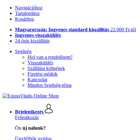
Navigációhoz
Tartalomhoz
Kosárhoz
Magyarország: Ingyenes standard kiszállítás
22.000 Ft-tól
Ingyenes visszaküldés
24 órás kiszállítás
Segítség
Hol van a rendelésem?
Visszaküldés
Szállítási költségek
Fizetési módok
Kapcsolat
Minden Segítség-téma
Bejelentkezés
Feliratkozás
Ön
új nálunk?
Ügyfélfiók nyitása