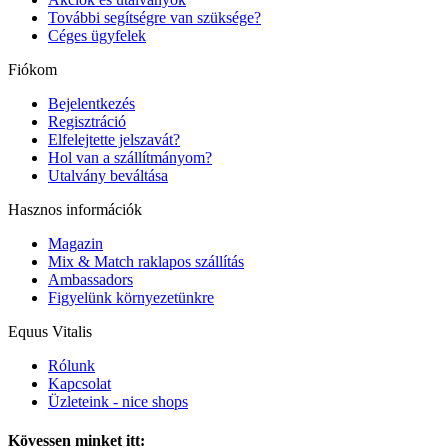
További segítségre van szüksége?
Céges ügyfelek
Fiókom
Bejelentkezés
Regisztráció
Elfelejtette jelszavát?
Hol van a szállítmányom?
Utalvány beváltása
Hasznos információk
Magazin
Mix & Match raklapos szállítás
Ambassadors
Figyelünk környezetünkre
Equus Vitalis
Rólunk
Kapcsolat
Üzleteink - nice shops
Kövessen minket itt: