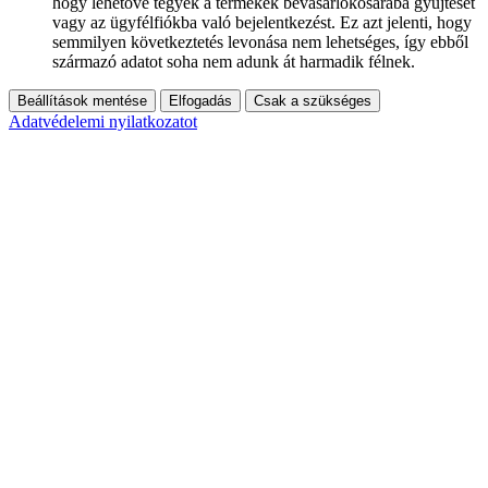
hogy lehetővé tegyék a termékek bevásárlókosarába gyűjtését
vagy az ügyfélfiókba való bejelentkezést. Ez azt jelenti, hogy
semmilyen következtetés levonása nem lehetséges, így ebből
származó adatot soha nem adunk át harmadik félnek.
Beállítások mentése
Elfogadás
Csak a szükséges
Adatvédelemi nyilatkozatot