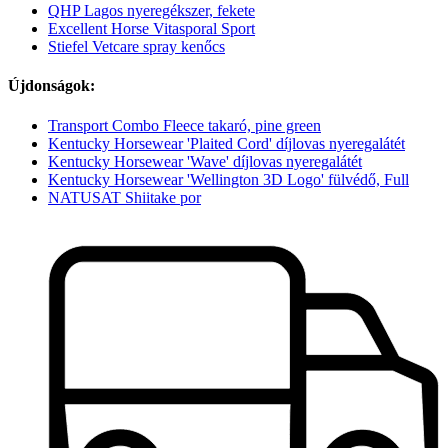
QHP Lagos nyeregékszer, fekete
Excellent Horse Vitasporal Sport
Stiefel Vetcare spray kenőcs
Újdonságok:
Transport Combo Fleece takaró, pine green
Kentucky Horsewear 'Plaited Cord' díjlovas nyeregalátét
Kentucky Horsewear 'Wave' díjlovas nyeregalátét
Kentucky Horsewear 'Wellington 3D Logo' fülvédő, Full
NATUSAT Shiitake por