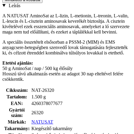
Leírás
A NATUSAT AminoSat az L-lizin, L-metionin, L-treonin, L-valin,
L-leucin és L-cisztein aminosavak keverékét biztosítja. A cisztein
kivételével ezek esszenciális aminosavak, amelyeket a ló szervezete
maga nem tud előállítani, és ezeket a táplálékkal kell bevinni.
A speciális összetételt elsősorban a PSSM-2 (MIM) és EMS
anyagcsere-betegségben szenvedő lovak támogatására fejlesztették
ki, és célzott étrenddel kombinálva túlsúlyos lovakkal is etethető.
Etetési ajánlás:
50 g AminoSat / nap / 500 kg élősúly
Hosszú távú alkalmazás esetén az adagot 30 nap elteltével felére
csökkentik.
Cikkszám:
NAT-26320
Tartalom:
1.500 g
EAN:
4260378077677
Gyártói
26320
szám:
Márkák:
NATUSAT
Takarmány:
Kiegészítő takarmány