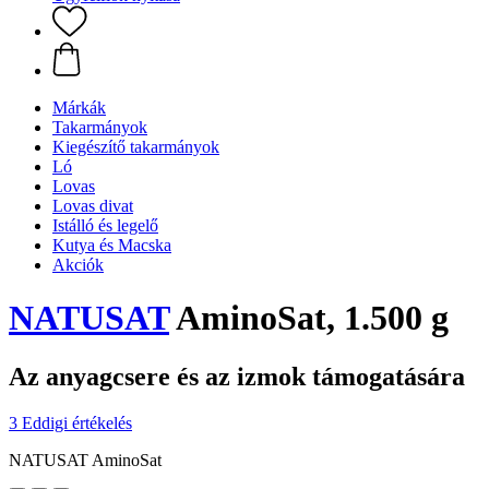
Márkák
Takarmányok
Kiegészítő takarmányok
Ló
Lovas
Lovas divat
Istálló és legelő
Kutya és Macska
Akciók
NATUSAT
AminoSat, 1.500 g
Az anyagcsere és az izmok támogatására
3 Eddigi értékelés
NATUSAT AminoSat