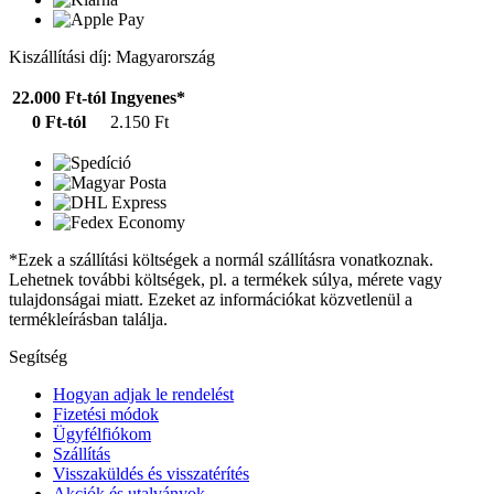
Kiszállítási díj: Magyarország
22.000 Ft-tól
Ingyenes*
0 Ft-tól
2.150 Ft
*Ezek a szállítási költségek a normál szállításra vonatkoznak.
Lehetnek további költségek, pl. a termékek súlya, mérete vagy
tulajdonságai miatt. Ezeket az információkat közvetlenül a
termékleírásban találja.
Segítség
Hogyan adjak le rendelést
Fizetési módok
Ügyfélfiókom
Szállítás
Visszaküldés és visszatérítés
Akciók és utalványok