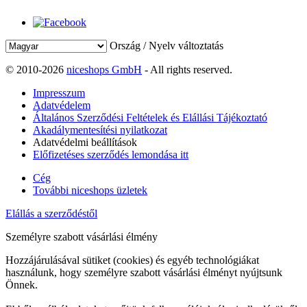
Ország / Nyelv változtatás
© 2010-2026
niceshops GmbH
- All rights reserved.
Impresszum
Adatvédelem
Általános Szerződési Feltételek és Elállási Tájékoztató
Akadálymentesítési nyilatkozat
Adatvédelmi beállítások
Előfizetéses szerződés lemondása itt
Cég
További niceshops üzletek
Elállás a szerződéstől
Személyre szabott vásárlási élmény
Hozzájárulásával sütiket (cookies) és egyéb technológiákat
használunk, hogy személyre szabott vásárlási élményt nyújtsunk
Önnek.