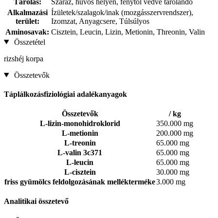
Tárolás:
Száraz, hűvös helyen, fénytől védve tárolandó
Alkalmazási
Ízületek/szalagok/inak (mozgásszervrendszer),
terület:
Izomzat, Anyagcsere, Túlsúlyos
Aminosavak:
Cisztein, Leucin, Lizin, Metionin, Threonin, Valin
Összetétel
rizshéj korpa
Összetevők
Táplálkozásfiziológiai adalékanyagok
Összetevők
/ kg
L-lizin-monohidroklorid
350.000 mg
L-metionin
200.000 mg
L-treonin
65.000 mg
L-valin 3c371
65.000 mg
L-leucin
65.000 mg
L-cisztein
30.000 mg
friss gyümölcs feldolgozásának mellékterméke
3.000 mg
Analitikai összetevő