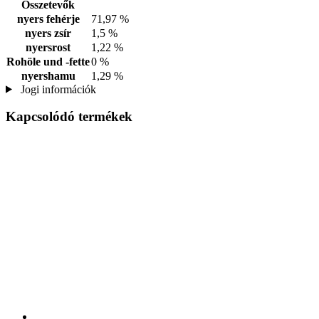
Összetevők
nyers fehérje
71,97 %
nyers zsír
1,5 %
nyersrost
1,22 %
Rohöle und -fette
0 %
nyershamu
1,29 %
Jogi információk
Kapcsolódó termékek