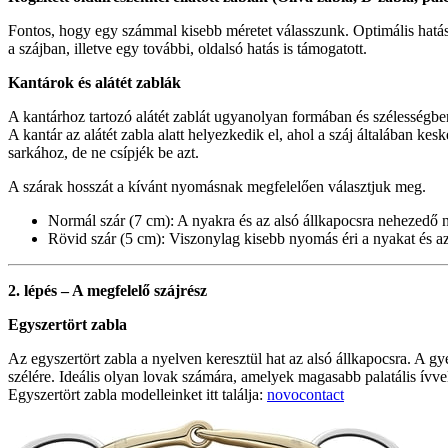
Fontos, hogy egy számmal kisebb méretet válasszunk. Optimális hatás
a szájban, illetve egy további, oldalsó hatás is támogatott.
Kantárok és alátét zablák
A kantárhoz tartozó alátét zablát ugyanolyan formában és szélességbe
A kantár az alátét zabla alatt helyezkedik el, ahol a száj általában ke
sarkához, de ne csípjék be azt.
A szárak hosszát a kívánt nyomásnak megfelelően választjuk meg.
Normál szár (7 cm): A nyakra és az alsó állkapocsra nehezedő 
Rövid szár (5 cm): Viszonylag kisebb nyomás éri a nyakat és az 
2. lépés – A megfelelő szájrész
Egyszertört zabla
Az egyszertört zabla a nyelven keresztül hat az alsó állkapocsra. A
szélére. Ideális olyan lovak számára, amelyek magasabb palatális ívve
Egyszertört zabla modelleinket itt találja:
novocontact