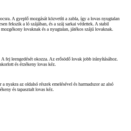
ocsra. A gyeplő mozgását közvetíti a zabla, így a lovas nyugtalan
n fekszik a ló szájában, és a száj sarkai védettek. A stabil
ak, mozgékony lovaknak és a nyugtalan, játékos szájú lovaknak.
 A fej leengedését okozza. Az erősödő lovak jobb irányításához.
korlott és érzékeny lovas kéz.
r a nyakra az oldalsó részek emelésével és harmadszor az alsó
ékeny és tapasztalt lovas kéz.