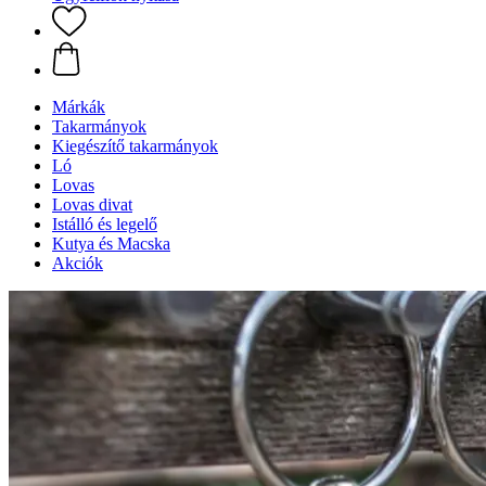
Márkák
Takarmányok
Kiegészítő takarmányok
Ló
Lovas
Lovas divat
Istálló és legelő
Kutya és Macska
Akciók