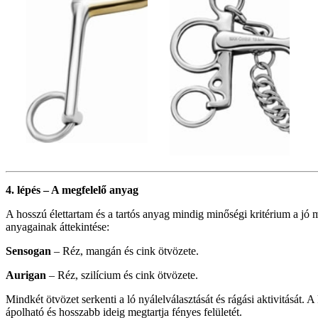
4. lépés – A megfelelő anyag
A hosszú élettartam és a tartós anyag mindig minőségi kritérium a j
anyagainak áttekintése:
Sensogan
– Réz, mangán és cink ötvözete.
Aurigan
– Réz, szilícium és cink ötvözete.
Mindkét ötvözet serkenti a ló nyálelválasztását és rágási aktivitását
ápolható és hosszabb ideig megtartja fényes felületét.