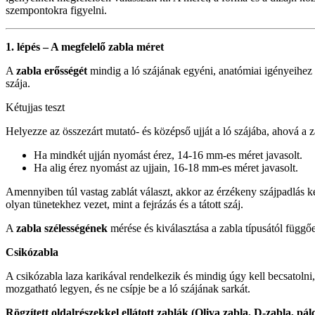
szempontokra figyelni.
1. lépés – A megfelelő zabla méret
A
zabla erősségét
mindig a ló szájának egyéni, anatómiai igényeihez ke
szája.
Kétujjas teszt
Helyezze az összezárt mutató- és középső ujját a ló szájába, ahová a za
Ha mindkét ujján nyomást érez, 14-16 mm-es méret javasolt.
Ha alig érez nyomást az ujjain, 16-18 mm-es méret javasolt.
Amennyiben túl vastag zablát választ, akkor az érzékeny szájpadlás 
olyan tünetekhez vezet, mint a fejrázás és a tátott száj.
A
zabla szélességének
mérése és kiválasztása a zabla típusától függőe
Csikózabla
A csikózabla laza karikával rendelkezik és mindig úgy kell becsatolni
mozgatható legyen, és ne csípje be a ló szájának sarkát.
Rögzített oldalrészekkel ellátott zablák
(Oliva zabla, D-zabla, pál