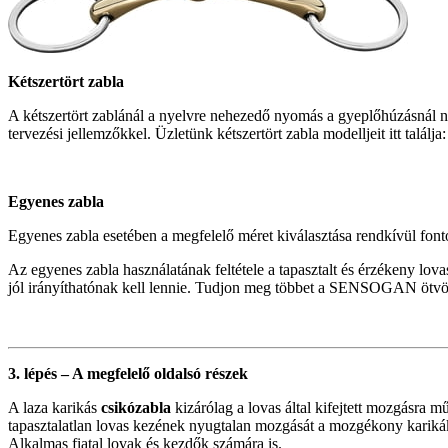
Kétszertört zabla
A kétszertört zablánál a nyelvre nehezedő nyomás a gyeplőhúzásnál 
tervezési jellemzőkkel. Üzletünk kétszertört zabla modelljeit itt találja
Egyenes zabla
Egyenes zabla esetében a megfelelő méret kiválasztása rendkívül font
Az egyenes zabla használatának feltétele a tapasztalt és érzékeny lov
jól irányíthatónak kell lennie. Tudjon meg többet a SENSOGAN ötvö
3. lépés – A megfelelő oldalsó részek
A laza karikás
csikózabla
kizárólag a lovas által kifejtett mozgásra m
tapasztalatlan lovas kezének nyugtalan mozgását a mozgékony karikák 
Alkalmas fiatal lovak és kezdők számára is.