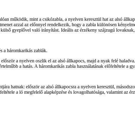
lóan működik, mint a csikózabla, a nyelven keresztül hat az alsó állkap
átmenet azzal az előnnyel rendelkezik, hogy a zabla különösen kényelmese
 a külső gyeplővel való irányítást. Ideális az érzékeny szájzugú lovakn
és a háromkarikás zablák.
őször a nyelven oszlik el az alsó állkapocs, majd a nyak felé haladva.
telműbb a hatás. A háromkarikás zabla használatának előfeltétele a gya
tjára hatnak: először az alsó állkapocsra a nyelven keresztül, másodszo
eltétele a ló megfelelő alapképzése és lovagolhatósága, valamint az érz