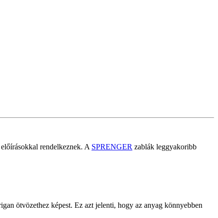
i előírásokkal rendelkeznek. A
SPRENGER
zablák leggyakoribb
urigan ötvözethez képest. Ez azt jelenti, hogy az anyag könnyebben