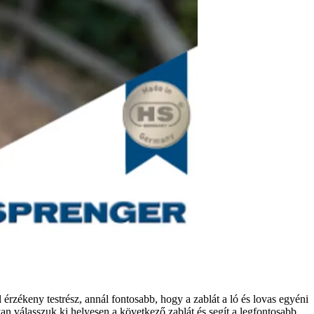
érzékeny testrész, annál fontosabb, hogy a zablát a ló és lovas egyéni
yan válasszuk ki helyesen a következő zablát és segít a legfontosabb