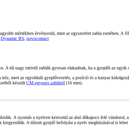
nagyobb mértékben érvényesül, mint az egyszertört zabla esetében. A 
:
Dynamic RS
,
novocontact
os. A túl nagy méretű zablák gyorsan elakadnak, ha a gyeplőt az egyik 
as kéz, mert az egyoldalú gyeplővezetés, a pozíció és a kanyar kidolgoz
zetből készült
CM egyenes zabláról
(16 mm).
űködik.
A nyomás a nyelven keresztül az alsó állkapocs felé vándorol, a
kiegyenlítik. A túlzott gyeplő befolyást a nyelv meghúzásával is lehe