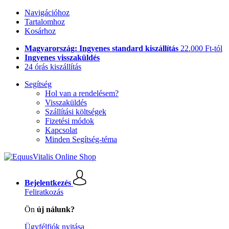
Navigációhoz
Tartalomhoz
Kosárhoz
Magyarország: Ingyenes standard kiszállítás
22.000 Ft-tól
Ingyenes visszaküldés
24 órás kiszállítás
Segítség
Hol van a rendelésem?
Visszaküldés
Szállítási költségek
Fizetési módok
Kapcsolat
Minden Segítség-téma
Bejelentkezés
Feliratkozás
Ön
új nálunk?
Ügyfélfiók nyitása