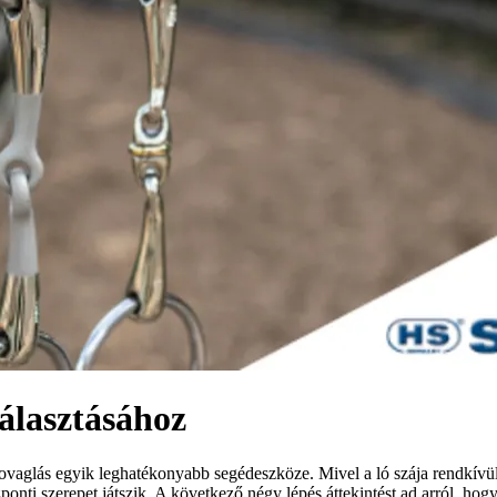
választásához
lovaglás egyik leghatékonyabb segédeszköze. Mivel a ló szája rendkívül 
onti szerepet játszik. A következő négy lépés áttekintést ad arról, hog