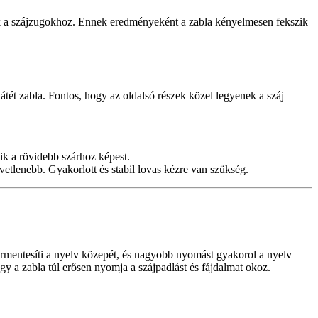
nak a szájzugokhoz. Ennek eredményeként a zabla kényelmesen fekszik
látét zabla. Fontos, hogy az oldalsó részek közel legyenek a száj
ik a rövidebb szárhoz képest.
vetlenebb. Gyakorlott és stabil lovas kézre van szükség.
ermentesíti a nyelv közepét, és nagyobb nyomást gyakorol a nyelv
gy a zabla túl erősen nyomja a szájpadlást és fájdalmat okoz.