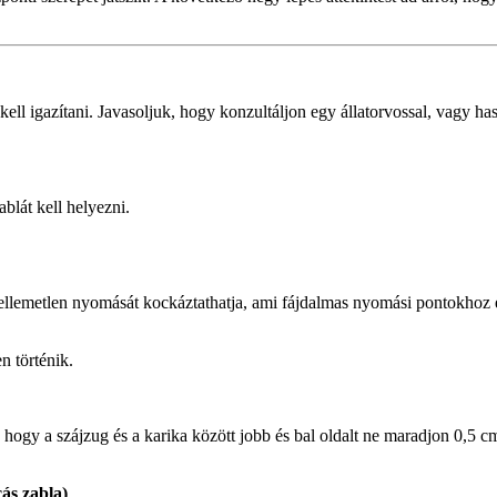
ll igazítani. Javasoljuk, hogy konzultáljon egy állatorvossal, vagy hasz
blát kell helyezni.
kellemetlen nyomását kockáztathatja, ami fájdalmas nyomási pontokhoz 
n történik.
, hogy a szájzug és a karika között jobb és bal oldalt ne maradjon 0,5
cás zabla)