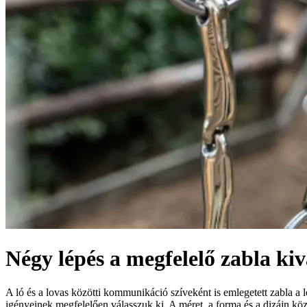
Négy lépés a megfelelő zabla ki
A ló és a lovas közötti kommunikáció szíveként is emlegetett zabla a 
igényeinek megfelelően válasszuk ki. A méret, a forma és a dizájn közp