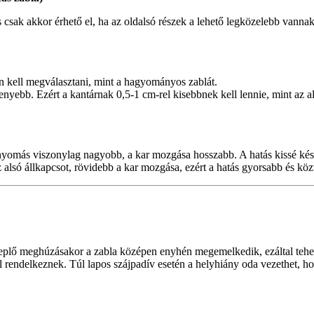
 csak akkor érhető el, ha az oldalsó részek a lehető legközelebb van
n kell megválasztani, mint a hagyományos zablát.
skenyebb. Ezért a kantárnak 0,5-1 cm-rel kisebbnek kell lennie, mint az a
nyomás viszonylag nagyobb, a kar mozgása hosszabb. A hatás kissé kés
alsó állkapcsot, rövidebb a kar mozgása, ezért a hatás gyorsabb és köz
 gyeplő meghúzásakor a zabla középen enyhén megemelkedik, ezáltal teh
l rendelkeznek. Túl lapos szájpadív esetén a helyhiány oda vezethet, ho