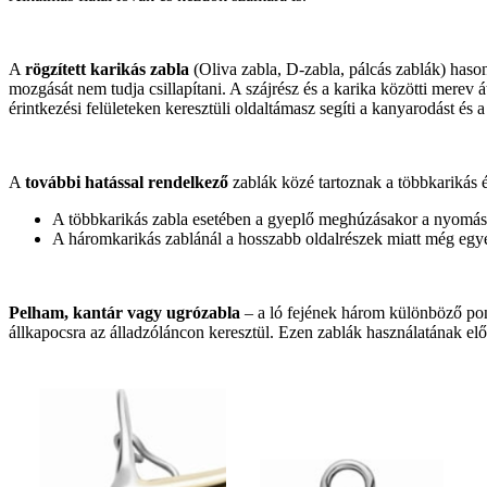
A
rögzített karikás zabla
(Oliva zabla, D-zabla, pálcás zablák) hason
mozgását nem tudja csillapítani. A szájrész és a karika közötti merev 
érintkezési felületeken keresztüli oldaltámasz segíti a kanyarodást és
A
további hatással rendelkező
zablák közé tartoznak a többkarikás 
A többkarikás zabla esetében a gyeplő meghúzásakor a nyomás el
A háromkarikás zablánál a hosszabb oldalrészek miatt még egyér
Pelham, kantár vagy ugrózabla
– a ló fejének három különböző pon
állkapocsra az álladzóláncon keresztül. Ezen zablák használatának előf