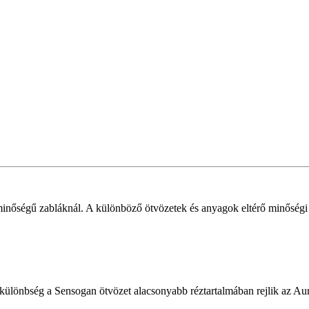
ó minőségű zabláknál. A különböző ötvözetek és anyagok eltérő minőség
. A különbség a Sensogan ötvözet alacsonyabb réztartalmában rejlik az A