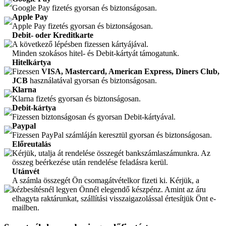
Google Pay fizetés gyorsan és biztonságosan.
Apple Pay
Apple Pay fizetés gyorsan és biztonságosan.
Debit- oder Kreditkarte
A következő lépésben fizessen kártyájával.
Minden szokásos hitel- és Debit-kártyát támogatunk.
Hitelkártya
Fizessen
VISA, Mastercard, American Express, Diners Club,
JCB
használatával gyorsan és biztonságosan.
Klarna
Klarna fizetés gyorsan és biztonságosan.
Debit-kártya
Fizessen biztonságosan és gyorsan Debit-kártyával.
Paypal
Fizessen PayPal számláján keresztül gyorsan és biztonságosan.
Előreutalás
Kérjük, utalja át rendelése összegét bankszámlaszámunkra. Az
összeg beérkezése után rendelése feladásra kerül.
Utánvét
A számla összegét Ön csomagátvételkor fizeti ki. Kérjük, a
kézbesítésnél legyen Önnél elegendő készpénz. Amint az áru
elhagyta raktárunkat, szállítási visszaigazolással értesítjük Önt e-
mailben.