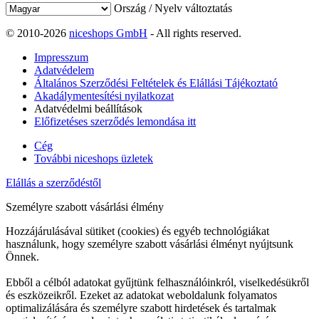
Ország / Nyelv változtatás
© 2010-2026
niceshops GmbH
- All rights reserved.
Impresszum
Adatvédelem
Általános Szerződési Feltételek és Elállási Tájékoztató
Akadálymentesítési nyilatkozat
Adatvédelmi beállítások
Előfizetéses szerződés lemondása itt
Cég
További niceshops üzletek
Elállás a szerződéstől
Személyre szabott vásárlási élmény
Hozzájárulásával sütiket (cookies) és egyéb technológiákat
használunk, hogy személyre szabott vásárlási élményt nyújtsunk
Önnek.
Ebből a célból adatokat gyűjtünk felhasználóinkról, viselkedésükről
és eszközeikről. Ezeket az adatokat weboldalunk folyamatos
optimalizálására és személyre szabott hirdetések és tartalmak