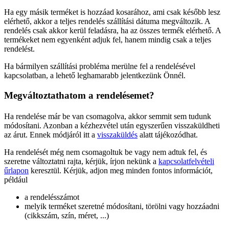
Ha egy másik terméket is hozzáad kosarához, ami csak később lesz
elérhető, akkor a teljes rendelés szállítási dátuma megváltozik. A
rendelés csak akkor kerül feladásra, ha az összes termék elérhető. A
termékeket nem egyenként adjuk fel, hanem mindig csak a teljes
rendelést.
Ha bármilyen szállítási probléma merülne fel a rendelésével
kapcsolatban, a lehető leghamarabb jelentkezünk Önnél.
Megváltoztathatom a rendelésemet?
Ha rendelése már be van csomagolva, akkor semmit sem tudunk
módosítani. Azonban a kézhezvétel után egyszerűen visszaküldheti
az árut. Ennek módjáról itt a
visszaküldés
alatt tájékozódhat.
Ha rendelését még nem csomagoltuk be vagy nem adtuk fel, és
szeretne változtatni rajta, kérjük, írjon nekünk a
kapcsolatfelvételi
űrlapon
keresztül. Kérjük, adjon meg minden fontos információt,
például
a rendelésszámot
melyik terméket szeretné módosítani, törölni vagy hozzáadni
(cikkszám, szín, méret, ...)