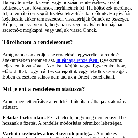
Ha egy terméket kicserél vagy hozzáad rendeléséhez, további
költségek vagy jóváírások merülhetnek fel. Ha költségek merülnek
fel, a fennálló összegről fizetési felszólítást kap tőlünk. Ha jóváírás
keletkezik, akkor természetesen visszatérítjük Önnek az összeget.
Kérjük, tudassa velünk, hogy az összeget utalvány formájában
szeretné-e megkapni, vagy utaljuk vissza Önnek.
Törölhetem a rendelésemet?
Amíg nem csomagoljuk be rendelését, egyszerűen a rendelés
áttekintésében törölheti azt.
Itt láthatja rendeléseit.
Igyekszünk
teljesíteni kívánságait. Azonban kérjük, vegye figyelembe, hogy
előfordulhat, hogy már becsomagoltuk vagy feladtuk csomagját.
Ebben az esetben sajnos nem tudjuk a törlést végrehajtani.
Mit jelent a rendelésem státusza?
Amint meg lett erősítve a rendelés, fiókjában láthatja az aktuális
státuszt.
Feladás fizetés után
- Ez azt jelenti, hogy még nem érkezett be
hozzánk a fizetés. A rendelés módosítása bármikor lehetséges.
Várható kézbesítés a következő időpontig...
- A rendelés