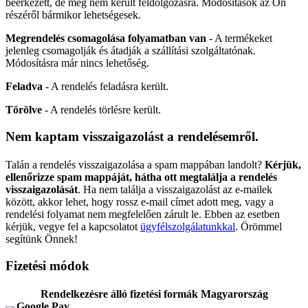
beérkezett, de még nem került feldolgozásra. Módosítások az Ön
részéről bármikor lehetségesek.
Megrendelés csomagolása folyamatban van
- A termékeket
jelenleg csomagolják és átadják a szállítási szolgáltatónak.
Módosításra már nincs lehetőség.
Feladva
- A rendelés feladásra került.
Törölve
- A rendelés törlésre került.
Nem kaptam visszaigazolást a rendelésemről.
Talán a rendelés visszaigazolása a spam mappában landolt?
Kérjük,
ellenőrizze spam mappáját, hátha ott megtalálja a rendelés
visszaigazolását
. Ha nem találja a visszaigazolást az e-mailek
között, akkor lehet, hogy rossz e-mail címet adott meg, vagy a
rendelési folyamat nem megfelelően zárult le. Ebben az esetben
kérjük, vegye fel a kapcsolatot
ügyfélszolgálatunkkal
. Örömmel
segítünk Önnek!
Fizetési módok
Rendelkezésre álló fizetési formák Magyarország
Google Pay