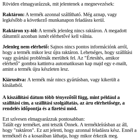
Röviden elmagyarázzuk, mit jelentenek a megnevezések:
Raktáron:
A termék azonnal szállítható. Még aznap, vagy
legkésőbb a következő munkanapon feladásra kerül.
Raktáron xy-tól:
A termék jelenleg nincs raktáron. A megadott
dátumtól azonban ismét elérhetővé kell válnia.
Jelenleg nem elérhető:
Sajnos nincs pontos információnk arról,
hogy a termék mikor lesz újra raktáron. Lehetséges, hogy szállítási
vagy gyártási problémák merültek fel. Az "Értesítés, amikor
elérhető" gombra kattintva automatikusan kap majd egy e-mailt,
amint a termék újra készleten lesz.
Kiárusítva:
A termék már nincs gyártásban, vagy kikerült a
kínálatból.
A kiszállítási dátum több tényezőtől függ, mint például a
szállítási cím, a szállítási szolgáltatás, az áru elérhetősége, a
rendelés időpontja és a fizetési mód.
Ezt szívesen elmagyarázzuk pontosabban:
Talált egy terméket, ami tetszik Önnek. A termékleírásban az áll,
hogy "raktáron". Ez azt jelenti, hogy azonnal feladásra kész. Ennél a
terméknél és a kosarában láthatja, hogy mikor érkezik meg.