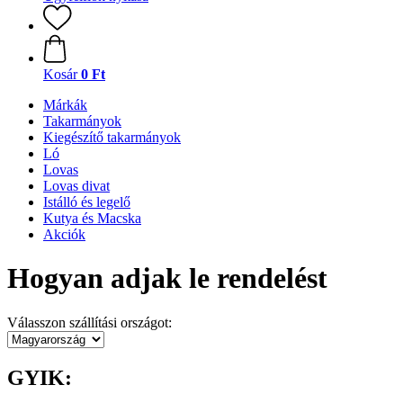
Kosár
0 Ft
Márkák
Takarmányok
Kiegészítő takarmányok
Ló
Lovas
Lovas divat
Istálló és legelő
Kutya és Macska
Akciók
Hogyan adjak le rendelést
Válasszon szállítási országot:
GYIK: