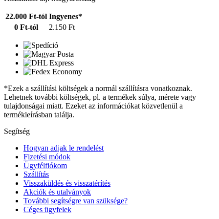
22.000 Ft-tól
Ingyenes*
0 Ft-tól
2.150 Ft
*Ezek a szállítási költségek a normál szállításra vonatkoznak.
Lehetnek további költségek, pl. a termékek súlya, mérete vagy
tulajdonságai miatt. Ezeket az információkat közvetlenül a
termékleírásban találja.
Segítség
Hogyan adjak le rendelést
Fizetési módok
Ügyfélfiókom
Szállítás
Visszaküldés és visszatérítés
Akciók és utalványok
További segítségre van szüksége?
Céges ügyfelek