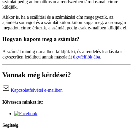
számlát pedig automatikusan a rendszerben tárolt e-mail címre
küldjük.
Akkor is, ha a szállítási és a számlázási cím megegyezik, az
ajándékcsomagot és a számlát külön-külön kapja meg: a csomag a
megadott címre érkezik, a számlát pedig csak e-mailben küldjük el.
Hogyan kapom meg a számlát?
A számlát mindig e-mailben küldjük ki, és a rendelés leadásakor
egyszerűen letöltheti annak másolatát
ügyfélfiókjába
.
Vannak még kérdései?
Kapcsolatfelvétel e-mailben
Kövessen minket itt:
Segítség