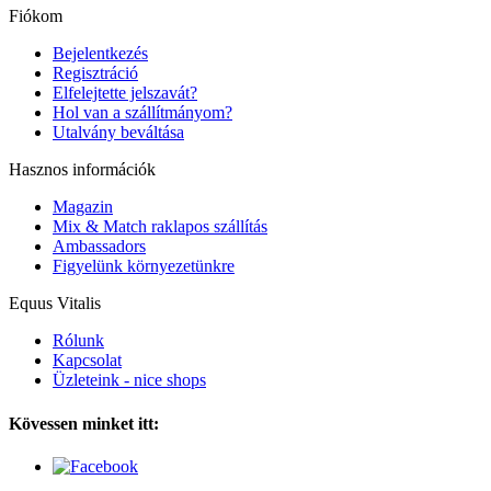
Fiókom
Bejelentkezés
Regisztráció
Elfelejtette jelszavát?
Hol van a szállítmányom?
Utalvány beváltása
Hasznos információk
Magazin
Mix & Match raklapos szállítás
Ambassadors
Figyelünk környezetünkre
Equus Vitalis
Rólunk
Kapcsolat
Üzleteink - nice shops
Kövessen minket itt: