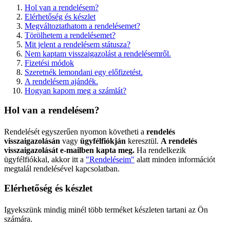
Hol van a rendelésem?
Elérhetőség és készlet
Megváltoztathatom a rendelésemet?
Törölhetem a rendelésemet?
Mit jelent a rendelésem státusza?
Nem kaptam visszaigazolást a rendelésemről.
Fizetési módok
Szeretnék lemondani egy előfizetést.
A rendelésem ajándék.
Hogyan kapom meg a számlát?
Hol van a rendelésem?
Rendelését egyszerűen nyomon követheti a
rendelés
visszaigazolásán
vagy
ügyfélfiókján
keresztül.
A rendelés
visszaigazolását e-mailben kapta meg.
Ha rendelkezik
ügyfélfiókkal, akkor itt a
"Rendeléseim"
alatt minden információt
megtalál rendelésével kapcsolatban.
Elérhetőség és készlet
Igyekszünk mindig minél több terméket készleten tartani az Ön
számára.