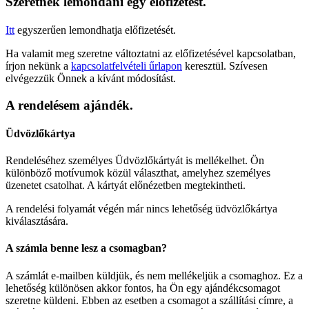
Szeretnék lemondani egy előfizetést.
Itt
egyszerűen lemondhatja előfizetését.
Ha valamit meg szeretne változtatni az előfizetésével kapcsolatban,
írjon nekünk a
kapcsolatfelvételi űrlapon
keresztül. Szívesen
elvégezzük Önnek a kívánt módosítást.
A rendelésem ajándék.
Üdvözlőkártya
Rendeléséhez személyes Üdvözlőkártyát is mellékelhet. Ön
különböző motívumok közül választhat, amelyhez személyes
üzenetet csatolhat. A kártyát előnézetben megtekintheti.
A rendelési folyamát végén már nincs lehetőség üdvözlőkártya
kiválasztására.
A számla benne lesz a csomagban?
A számlát e-mailben küldjük, és nem mellékeljük a csomaghoz. Ez a
lehetőség különösen akkor fontos, ha Ön egy ajándékcsomagot
szeretne küldeni. Ebben az esetben a csomagot a szállítási címre, a