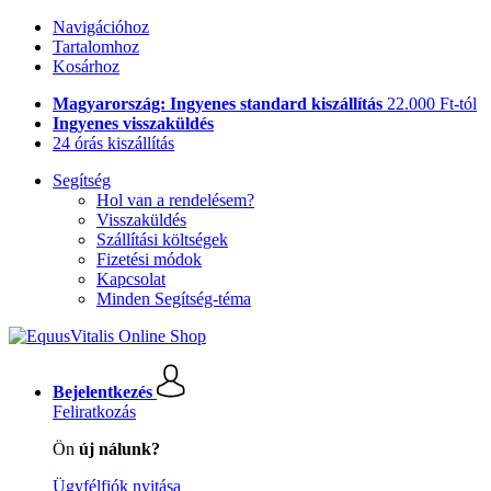
Navigációhoz
Tartalomhoz
Kosárhoz
Magyarország: Ingyenes standard kiszállítás
22.000 Ft-tól
Ingyenes visszaküldés
24 órás kiszállítás
Segítség
Hol van a rendelésem?
Visszaküldés
Szállítási költségek
Fizetési módok
Kapcsolat
Minden Segítség-téma
Bejelentkezés
Feliratkozás
Ön
új nálunk?
Ügyfélfiók nyitása