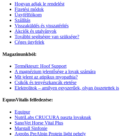
Hogyan adjak le rendelést
Fizetési módok
Ügyfélfiókom
Szállítás
Visszaküldés és visszatérítés
Akciók és utalványok
További segítségre van szüksége?
Céges ügyfelek
Magazinunkból:
Termékteszt: Hoof Support
A magnézium jelentősége a lovak számára
Mit jelent az atipikus myopathia?
Csikók és tenyészkancák etetése
Elektrolitok – amilyen egyszerűek, olyan összetettek is
EquusVitalis felfedezése:
Equipur
NutriLabs CRUCURA paszta lovaknak
SanoVet Horse Vital Plus
Marstall Sinfonie
Agrobs PreAlpin Protein light pehely