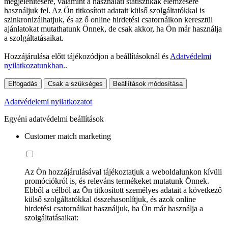
megjelenítésére, valamint a használati statisztikák elemzésére
használjuk fel. Az Ön titkosított adatait külső szolgáltatókkal is
szinkronizálhatjuk, és az ő online hirdetési csatornáikon keresztül
ajánlatokat mutathatunk Önnek, de csak akkor, ha Ön már használja
a szolgáltatásaikat.
Hozzájárulása előtt tájékozódjon a beállításoknál és
Adatvédelmi
nyilatkozatunkban.
.
Elfogadás
Csak a szükséges
Beállítások módosítása
Adatvédelemi nyilatkozatot
Egyéni adatvédelmi beállítások
Customer match marketing
Az Ön hozzájárulásával tájékoztatjuk a weboldalunkon kívüli
promóciókról is, és releváns termékeket mutatunk Önnek.
Ebből a célból az Ön titkosított személyes adatait a következő
külső szolgáltatókkal összehasonlítjuk, és azok online
hirdetési csatornáikat használjuk, ha Ön már használja a
szolgáltatásaikat: