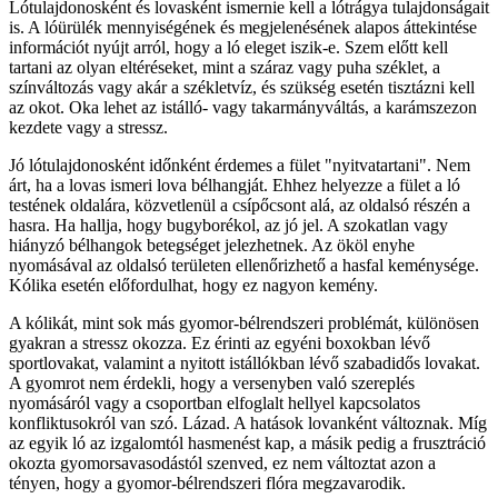
Lótulajdonosként és lovasként ismernie kell a lótrágya tulajdonságait
is. A lóürülék mennyiségének és megjelenésének alapos áttekintése
információt nyújt arról, hogy a ló eleget iszik-e. Szem előtt kell
tartani az olyan eltéréseket, mint a száraz vagy puha széklet, a
színváltozás vagy akár a székletvíz, és szükség esetén tisztázni kell
az okot. Oka lehet az istálló- vagy takarmányváltás, a karámszezon
kezdete vagy a stressz.
Jó lótulajdonosként időnként érdemes a fület "nyitvatartani". Nem
árt, ha a lovas ismeri lova bélhangját. Ehhez helyezze a fület a ló
testének oldalára, közvetlenül a csípőcsont alá, az oldalsó részén a
hasra. Ha hallja, hogy bugyborékol, az jó jel. A szokatlan vagy
hiányzó bélhangok betegséget jelezhetnek. Az ököl enyhe
nyomásával az oldalsó területen ellenőrizhető a hasfal keménysége.
Kólika esetén előfordulhat, hogy ez nagyon kemény.
A kólikát, mint sok más gyomor-bélrendszeri problémát, különösen
gyakran a stressz okozza. Ez érinti az egyéni boxokban lévő
sportlovakat, valamint a nyitott istállókban lévő szabadidős lovakat.
A gyomrot nem érdekli, hogy a versenyben való szereplés
nyomásáról vagy a csoportban elfoglalt hellyel kapcsolatos
konfliktusokról van szó. Lázad. A hatások lovanként változnak. Míg
az egyik ló az izgalomtól hasmenést kap, a másik pedig a frusztráció
okozta gyomorsavasodástól szenved, ez nem változtat azon a
tényen, hogy a gyomor-bélrendszeri flóra megzavarodik.