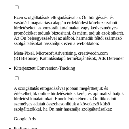
Ezen szolgáltatások elfogadásával az Ön böngészési és
vásárlási magatartása alapján érdeklődési köréhez szabott
hirdetéseket, szponzorált tartalmakat vagy kedvezményes
promóciókat tudunk biztosítani, és mérni tudjuk azok sikerét.
Az Ön beleegyezésével az alábbi, harmadik féltől származó
szolgáltatásokat használjuk ezen a weboldalon:
Meta-Pixel, Microsoft Advertising, creativecdn.com
(RTBHouse), Kattintásalapú termékajánlások, Ads Defender
Kiterjesztett Conversion-Tracking
A szolgáltatás elfogadásával jobban megérthetjük és
értékelhetjük online hirdetéseink sikerét, és optimalizálhatjuk
hirdetési kínálatunkat. Ennek érdekében az Ön titkosított
személyes adatait összehasonlítjuk a következő külső
szolgáltatókkal, ha Ön már használja szolgáltatásaikat:
Google Ads
Performance