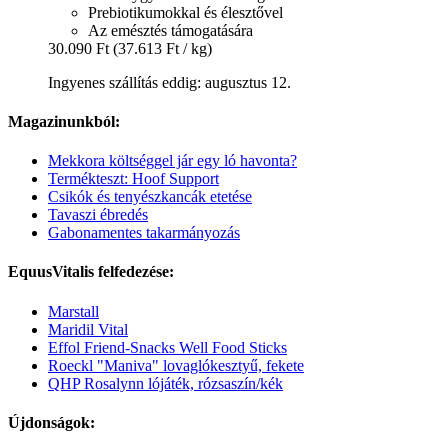
Prebiotikumokkal és élesztővel
Az emésztés támogatására
30.090 Ft
(37.613 Ft / kg)
Ingyenes szállítás eddig: augusztus 12.
Magazinunkból:
Mekkora költséggel jár egy ló havonta?
Termékteszt: Hoof Support
Csikók és tenyészkancák etetése
Tavaszi ébredés
Gabonamentes takarmányozás
EquusVitalis felfedezése:
Marstall
Maridil Vital
Effol Friend-Snacks Well Food Sticks
Roeckl "Maniva" lovaglókesztyű, fekete
QHP Rosalynn lójáték, rózsaszín/kék
Újdonságok: