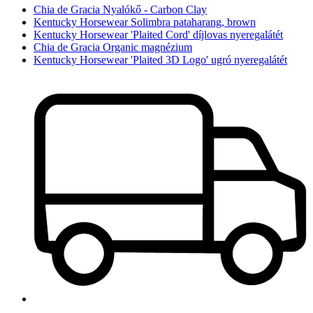
Chia de Gracia Nyalókő - Carbon Clay
Kentucky Horsewear Solimbra pataharang, brown
Kentucky Horsewear 'Plaited Cord' díjlovas nyeregalátét
Chia de Gracia Organic magnézium
Kentucky Horsewear 'Plaited 3D Logo' ugró nyeregalátét