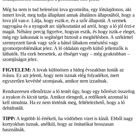
Még ha nem is tud belenézni lova gyomrába, egy lótulajdonos, aki
ismeri lovát, meg tudja állapítani annak általános állapotából, hogy a
lova jól van-e. Látja, hogy eszik-e, és a szőr állapotát. A szemek
ragyogása és a nyugodt arc tájékoztatást ad arról, hogy a ló jól érzi-e
magát. Néhány percig figyelve, hogyan eszik, és hogy iszik-e eleget,
még egy laikusnak is segítséget biztosít a megítélésben. A széklettel
szennyezett farok vagy szőr a hátsó lábakon emésztési vagy
gyomorproblémákat jelez. A ló oldalain egyéb külső jellemzők is
láthatók. Ha ezek beesettek, az éhséget vagy – még gyakrabban –
szomjúságot jelez.
FIGYELEM:
A lovak különösen a hideg évszakban lusták az
ivásra. Ez azt jelenti, hogy nem isznak elég folyadékot, mert
egyszerűen kevésbé szomjasak, amikor nem izzadnak.
Rendszeresen ellenőrizze a ló testét úgy, hogy egy bőrrészt összefog
a nyakon és kicsit tartja. Amikor elengedi, a redőknek azonnal ki
kell simulnia. Ha ez nem történik meg, feltételezhető, hogy a ló
dehidratált.
TIPP:
A legtöbb ló értékeli, ha vödörben vizet is kínál. Ebből nagy
kortyokban isznak, anélkül, hogy az önitatókat hosszasan
használnák.