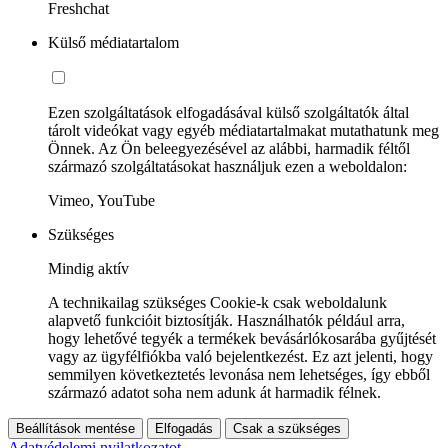
Freshchat
Külső médiatartalom
Ezen szolgáltatások elfogadásával külső szolgáltatók által
tárolt videókat vagy egyéb médiatartalmakat mutathatunk meg
Önnek. Az Ön beleegyezésével az alábbi, harmadik féltől
származó szolgáltatásokat használjuk ezen a weboldalon:
Vimeo, YouTube
Szükséges
Mindig aktív
A technikailag szükséges Cookie-k csak weboldalunk
alapvető funkcióit biztosítják. Használhatók például arra,
hogy lehetővé tegyék a termékek bevásárlókosarába gyűjtését
vagy az ügyfélfiókba való bejelentkezést. Ez azt jelenti, hogy
semmilyen következtetés levonása nem lehetséges, így ebből
származó adatot soha nem adunk át harmadik félnek.
Beállítások mentése
Elfogadás
Csak a szükséges
Adatvédelemi nyilatkozatot