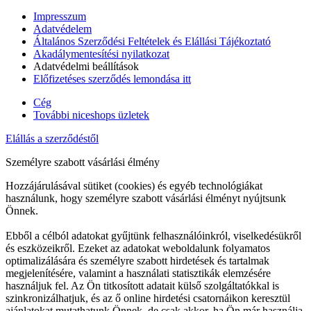
Impresszum
Adatvédelem
Általános Szerződési Feltételek és Elállási Tájékoztató
Akadálymentesítési nyilatkozat
Adatvédelmi beállítások
Előfizetéses szerződés lemondása itt
Cég
További niceshops üzletek
Elállás a szerződéstől
Személyre szabott vásárlási élmény
Hozzájárulásával sütiket (cookies) és egyéb technológiákat
használunk, hogy személyre szabott vásárlási élményt nyújtsunk
Önnek.
Ebből a célból adatokat gyűjtünk felhasználóinkról, viselkedésükről
és eszközeikről. Ezeket az adatokat weboldalunk folyamatos
optimalizálására és személyre szabott hirdetések és tartalmak
megjelenítésére, valamint a használati statisztikák elemzésére
használjuk fel. Az Ön titkosított adatait külső szolgáltatókkal is
szinkronizálhatjuk, és az ő online hirdetési csatornáikon keresztül
ajánlatokat mutathatunk Önnek, de csak akkor, ha Ön már használja