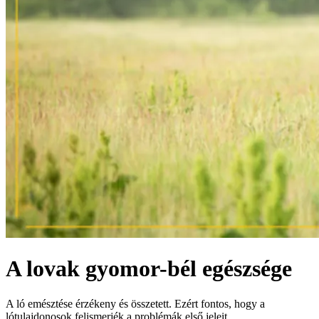
A lovak gyomor-bél egészsége
A ló emésztése érzékeny és összetett. Ezért fontos, hogy a
lótulajdonosok felismerjék a problémák első jeleit.