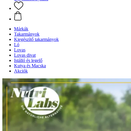
Márkák
Takarmányok
Kiegészítő takarmányok
Ló
Lovas
Lovas divat
Istálló és legelő
Kutya és Macska
Akciók