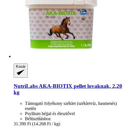
Kosár
NutriLabs
AKA-​BIOTIX pellet lovaknak, 2,20
kg
Támogató folyékony széklet (székletvíz, hasmenés)
esetén
Psyllium héjjal és élesztővel
Béltisztításhoz
31.390 Ft
(14.268 Ft / kg)