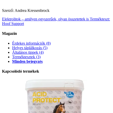
Szerző: Andrea Kressenbrock
Elektrolitok – amilyen egyszerűek, olyan összetettek is
Termékteszt:
Hoof Support
Magazin
Érdekes információk
(8)
Helyes táplálkozás
(5)
Általános tippek
(4)
Terméktesztek
(3)
Minden bejegyzés
Kapcsolódó termékek