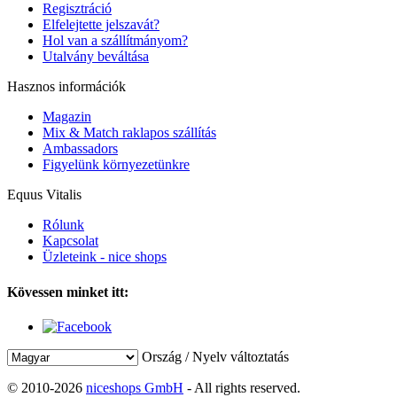
Regisztráció
Elfelejtette jelszavát?
Hol van a szállítmányom?
Utalvány beváltása
Hasznos információk
Magazin
Mix & Match raklapos szállítás
Ambassadors
Figyelünk környezetünkre
Equus Vitalis
Rólunk
Kapcsolat
Üzleteink - nice shops
Kövessen minket itt:
Ország / Nyelv változtatás
© 2010-2026
niceshops GmbH
- All rights reserved.