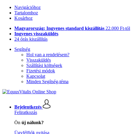
Navigációhoz
Tartalomhoz
Kosárhoz
Magyarország: Ingyenes standard kiszállítás
22.000 Ft-tól
Ingyenes visszaküldés
24 órás kiszállítás
Segítség
Hol van a rendelésem?
Visszaküldés
Szállítási költségek
Fizetési módok
Kapcsolat
Minden Segítség-téma
Bejelentkezés
Feliratkozás
Ön
új nálunk?
Ügyfélfiók nyitása