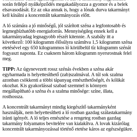
során fellépő nyálképződés megakadályozza a gyomor és a belek
elsavasodását. Ez az oka annak is, hogy a lónak durva takarmányt
kell kínálni a koncentrált takarmányozás előtt.
A ló számára a jó minőségű, jól szárított széna a legfontosabb és
legmegbízhatóbb energiaforrás. Mennyiségileg ennek kell a
takarmányadag legnagyobb részét kitennie. A szabály itt a
következő: 100 kilogramm élősúlyra számítva 1,5 kilogramm széna
etetésével egy 650 kilogrammos ló körülbelül tíz kilogramm szénát
fogyaszt naponta. Ez csaknem három kilogramm nyersrostnak felel
meg.
TIPP:
Az úgynevezett rossz szénás években a széna akár
egyharmada is helyettesíthető (zab)szalmával. A túl sok szalma
azonban csökkenti a többi tápanyag emészthetőségét, és kólikát
okozhat. Kis gyakorlással szabad szemmel is könnyen
megállapítható a széna és a szalma minősége: színe, illata,
rosthossza.
A koncentrált takarmányt mindig kiegészítő takarmányként
használják, nem helyettesítheti a ló rostban gazdag szálastakarmány
iránti igényét. A ló teljes emésztése a rengeteg rostban gazdag
takarmány folyamatos bevitelére van kialakítva. A lovak kizárólag
koncentrált takarmányozással történő etetése káros az egészségükre.