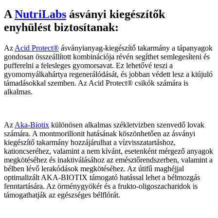
A
NutriLabs
ásványi kiegészítők
enyhülést biztosítanak:
Az
Acid Protect®
ásványianyag-kiegészítő takarmány a tápanyagok
gondosan összeállított kombinációja révén segíthet semlegesíteni és
pufferelni a felesleges gyomorsavat. Ez lehetővé teszi a
gyomornyálkahártya regenerálódását, és jobban védett lesz a kiújuló
támadásokkal szemben. Az Acid Protect® csikók számára is
alkalmas.
Az
Aka-Biotix
különösen alkalmas székletvizben szenvedő lovak
számára. A montmorillonit hatásának köszönhetően az ásványi
kiegészítő takarmány hozzájárulhat a vízvisszatartáshoz,
kationcseréhez, valamint a nem kívánt, esetenként mérgező anyagok
megkötéséhez és inaktiválásához az emésztőrendszerben, valamint a
bélben lévő lerakódások megkötéséhez. Az útifű maghéjjal
optimalizált AKA-BIOTIX támogató hatással lehet a bélmozgás
fenntartására. Az örménygyökér és a frukto-oligoszacharidok is
támogathatják az egészséges bélflórát.