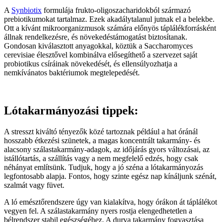
A
Synbiotix
formulája frukto-oligoszacharidokból származó
prebiotikumokat tartalmaz. Ezek akadálytalanul jutnak el a belekbe.
Ott a kívánt mikroorganizmusok számára előnyös táplálékforrásként
állnak rendelkezésre, és növekedéstámogatást biztosítanak.
Gondosan kiválasztott anyagokkal, köztük a Saccharomyces
cerevisiae élesztővel kombinálva elősegíthető a szervezet saját
probiotikus csíráinak növekedését, és ellensúlyozhatja a
nemkívánatos baktériumok megtelepedését.
Lótakarmányozási tippek:
A stresszt kiváltó tényezők közé tartoznak például a hat óránál
hosszabb étkezési szünetek, a magas koncentrált takarmány- és
alacsony szálastakarmány-adagok, az időjárás gyors változásai, az
istállótartás, a szállítás vagy a nem megfelelő edzés, hogy csak
néhányat említsünk. Tudjuk, hogy a jó széna a lótakarmányozás
legfontosabb alapja. Fontos, hogy szinte egész nap kínáljunk szénát,
szalmát vagy füvet.
A ló emésztőrendszere úgy van kialakítva, hogy órákon át táplálékot
vegyen fel. A szálastakarmány nyers rostja elengedhetetlen a
bélrendszer stabil egészségéhez. A durva takarmány fogyasztása