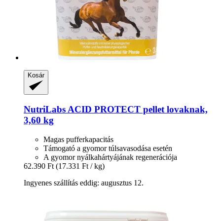
Kosár
NutriLabs
ACID PROTECT pellet lovaknak,
3,60 kg
Magas pufferkapacitás
Támogató a gyomor túlsavasodása esetén
A gyomor nyálkahártyájának regenerációja
62.390 Ft
(17.331 Ft / kg)
Ingyenes szállítás eddig: augusztus 12.