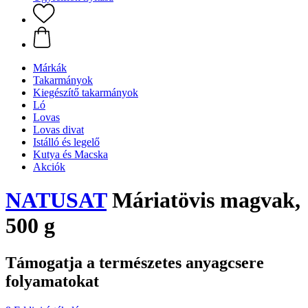
Márkák
Takarmányok
Kiegészítő takarmányok
Ló
Lovas
Lovas divat
Istálló és legelő
Kutya és Macska
Akciók
NATUSAT
Máriatövis magvak,
500 g
Támogatja a természetes anyagcsere
folyamatokat