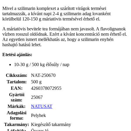
Mivel a szilimarin komplexet a szárított virágok termései
tartalmazzák, a kívánt napi 2-4 g szilimarin adag lovanként
körülbelül 120-150 g máriatövis termésével érhető el.
A máriatövis bevitele tea formájában nem javasolt. A flavolignanok
vízben rosszul oldódnak. Ezért a kívánt koncentráció nem érhető el.
Az egyetlen ismert mellékhatás az, hogy a szilimarin enyhén
hashajtó hatású lehet.
Etetési ajánlás:
10-30 g / 500 kg élősúly / nap
Cikkszám:
NAT-250670
Tartalom:
500 g
EAN:
4260378072955
Gyártói
25067
szám:
Márkák:
NATUSAT
Adagolási
Pelyhek
forma:
Takarmány:
Kiegészítő takarmány
Lófajták:
Összes ló