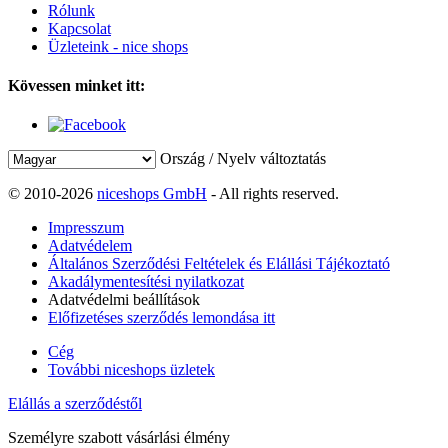
Rólunk
Kapcsolat
Üzleteink - nice shops
Kövessen minket itt:
Ország / Nyelv változtatás
© 2010-2026
niceshops GmbH
- All rights reserved.
Impresszum
Adatvédelem
Általános Szerződési Feltételek és Elállási Tájékoztató
Akadálymentesítési nyilatkozat
Adatvédelmi beállítások
Előfizetéses szerződés lemondása itt
Cég
További niceshops üzletek
Elállás a szerződéstől
Személyre szabott vásárlási élmény