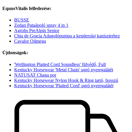
EquusVitalis felfedezése:
BUSSE
Zedan Pataápoló spray 4 in 1
Agrobs PreAlpin Senior
Chia de Gracia Adagolópumpa a kenderolaj kaniszterhez
Cavalor Oilmega
Újdonságok:
'Wellington Plaited Cord Soundless' fülvédő, Full
Kentucky Horsewear 'Metal Chain' ugró nyeregalátét
NATUSAT Chaga por
Kentucky Horsewear Nylon Hook & Ring tartó, hosszú
Kentucky Horsewear 'Plaited Cord' ugró nyeregalátét