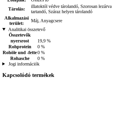
iIlatoktól védve tárolandó, Szorosan lezárva
Tárolás:
tartandó, Száraz helyen tárolandó
Alkalmazási
Máj, Anyagcsere
terület:
Analitikai összetevő
Összetevők
nyersrost
19,9 %
Rohprotein
0 %
Rohöle und -fette
0 %
Rohasche
0 %
Jogi információk
Kapcsolódó termékek