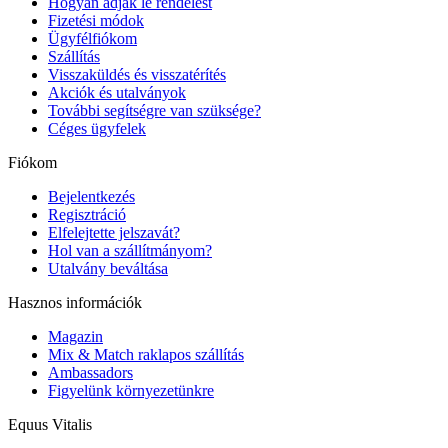
Hogyan adjak le rendelést
Fizetési módok
Ügyfélfiókom
Szállítás
Visszaküldés és visszatérítés
Akciók és utalványok
További segítségre van szüksége?
Céges ügyfelek
Fiókom
Bejelentkezés
Regisztráció
Elfelejtette jelszavát?
Hol van a szállítmányom?
Utalvány beváltása
Hasznos információk
Magazin
Mix & Match raklapos szállítás
Ambassadors
Figyelünk környezetünkre
Equus Vitalis