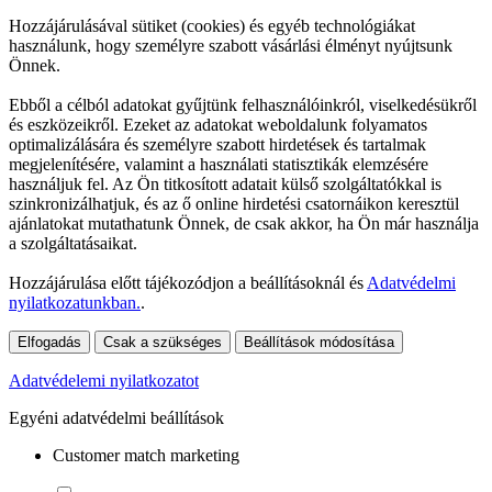
Hozzájárulásával sütiket (cookies) és egyéb technológiákat
használunk, hogy személyre szabott vásárlási élményt nyújtsunk
Önnek.
Ebből a célból adatokat gyűjtünk felhasználóinkról, viselkedésükről
és eszközeikről. Ezeket az adatokat weboldalunk folyamatos
optimalizálására és személyre szabott hirdetések és tartalmak
megjelenítésére, valamint a használati statisztikák elemzésére
használjuk fel. Az Ön titkosított adatait külső szolgáltatókkal is
szinkronizálhatjuk, és az ő online hirdetési csatornáikon keresztül
ajánlatokat mutathatunk Önnek, de csak akkor, ha Ön már használja
a szolgáltatásaikat.
Hozzájárulása előtt tájékozódjon a beállításoknál és
Adatvédelmi
nyilatkozatunkban.
.
Elfogadás
Csak a szükséges
Beállítások módosítása
Adatvédelemi nyilatkozatot
Egyéni adatvédelmi beállítások
Customer match marketing