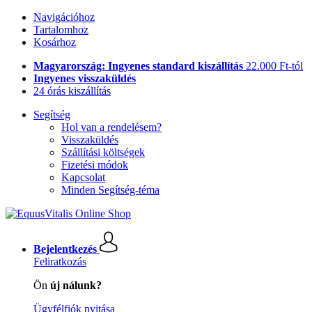
Navigációhoz
Tartalomhoz
Kosárhoz
Magyarország: Ingyenes standard kiszállítás
22.000 Ft-tól
Ingyenes visszaküldés
24 órás kiszállítás
Segítség
Hol van a rendelésem?
Visszaküldés
Szállítási költségek
Fizetési módok
Kapcsolat
Minden Segítség-téma
Bejelentkezés
Feliratkozás
Ön
új nálunk?
Ügyfélfiók nyitása