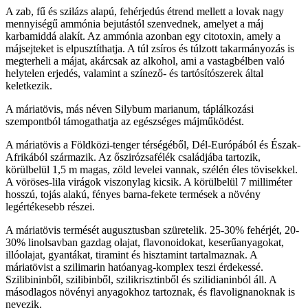
A zab, fű és szilázs alapú, fehérjedús étrend mellett a lovak nagy
mennyiségű ammónia bejutástól szenvednek, amelyet a máj
karbamiddá alakít. Az ammónia azonban egy citotoxin, amely a
májsejteket is elpusztíthatja. A túl zsíros és túlzott takarmányozás is
megterheli a májat, akárcsak az alkohol, ami a vastagbélben való
helytelen erjedés, valamint a színező- és tartósítószerek által
keletkezik.
A máriatövis, más néven Silybum marianum, táplálkozási
szempontból támogathatja az egészséges májműködést.
A máriatövis a Földközi-tenger térségéből, Dél-Európából és Észak-
Afrikából származik. Az őszirózsafélék családjába tartozik,
körülbelül 1,5 m magas, zöld levelei vannak, szélén éles tövisekkel.
A vöröses-lila virágok viszonylag kicsik. A körülbelül 7 milliméter
hosszú, tojás alakú, fényes barna-fekete termések a növény
legértékesebb részei.
A máriatövis termését augusztusban szüretelik. 25-30% fehérjét, 20-
30% linolsavban gazdag olajat, flavonoidokat, keserűanyagokat,
illóolajat, gyantákat, tiramint és hisztamint tartalmaznak. A
máriatövist a szilimarin hatóanyag-komplex teszi érdekessé.
Szilibininből, szilibinből, szilikrisztinből és szilidianinból áll. A
másodlagos növényi anyagokhoz tartoznak, és flavolignanoknak is
nevezik.