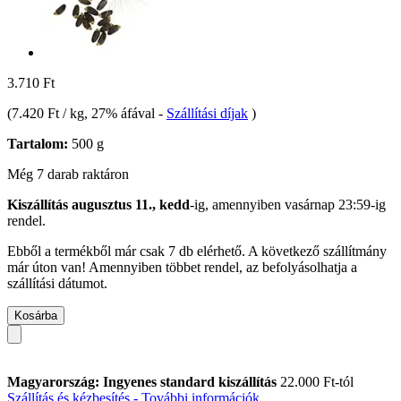
3.710 Ft
(
7.420 Ft / kg
, 27% áfával
-
Szállítási díjak
)
Tartalom:
500 g
Még 7 darab raktáron
Kiszállítás augusztus 11., kedd
-ig, amennyiben
vasárnap 23:59-ig
rendel.
Ebből a termékből már csak 7 db elérhető. A következő szállítmány
már úton van! Amennyiben többet rendel, az befolyásolhatja a
szállítási dátumot.
Kosárba
Magyarország: Ingyenes standard kiszállítás
22.000 Ft-tól
Szállítás és kézbesítés - További információk