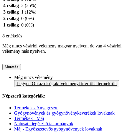
4 csillag
2
(25%)
3 csillag
1
(12%)
2 csillag
0
(0%)
1 csillag
0
(0%)
8
értékelés
Még nincs vásárlói vélemény magyar nyelven, de van 4 vásárlói
vélemény más nyelven.
Mutatás
Még nincs vélemény.
Legyen Ön az első, aki véleményt ír erről a termékről.
Népszerű kategóriák:
Termékek - Anyagcsere
Gyógynövények és gyógynövénykeverékek lovaknak
Termékek - Máj
Natusat kiegészítő takarmányok
Máj - Egyösszetevős gyógynövények lovaknak