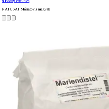
8 Eddigi értékelés
NATUSAT Máriatövis magvak