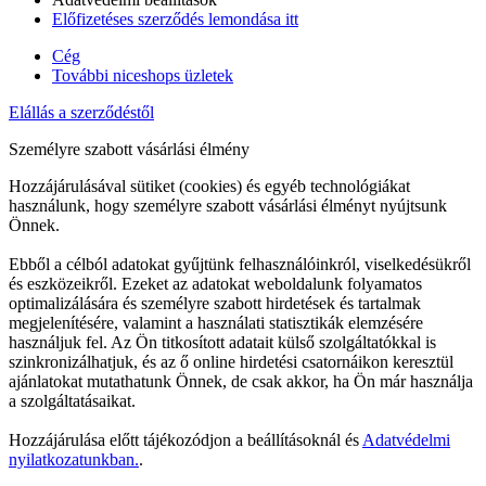
Előfizetéses szerződés lemondása itt
Cég
További niceshops üzletek
Elállás a szerződéstől
Személyre szabott vásárlási élmény
Hozzájárulásával sütiket (cookies) és egyéb technológiákat
használunk, hogy személyre szabott vásárlási élményt nyújtsunk
Önnek.
Ebből a célból adatokat gyűjtünk felhasználóinkról, viselkedésükről
és eszközeikről. Ezeket az adatokat weboldalunk folyamatos
optimalizálására és személyre szabott hirdetések és tartalmak
megjelenítésére, valamint a használati statisztikák elemzésére
használjuk fel. Az Ön titkosított adatait külső szolgáltatókkal is
szinkronizálhatjuk, és az ő online hirdetési csatornáikon keresztül
ajánlatokat mutathatunk Önnek, de csak akkor, ha Ön már használja
a szolgáltatásaikat.
Hozzájárulása előtt tájékozódjon a beállításoknál és
Adatvédelmi
nyilatkozatunkban.
.