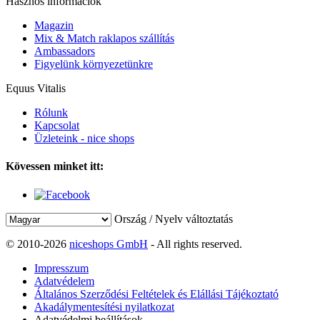
Hasznos információk
Magazin
Mix & Match raklapos szállítás
Ambassadors
Figyelünk környezetünkre
Equus Vitalis
Rólunk
Kapcsolat
Üzleteink - nice shops
Kövessen minket itt:
Ország / Nyelv változtatás
© 2010-2026
niceshops GmbH
- All rights reserved.
Impresszum
Adatvédelem
Általános Szerződési Feltételek és Elállási Tájékoztató
Akadálymentesítési nyilatkozat
Adatvédelmi beállítások