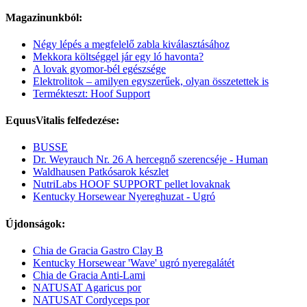
Magazinunkból:
Négy lépés a megfelelő zabla kiválasztásához
Mekkora költséggel jár egy ló havonta?
A lovak gyomor-bél egészsége
Elektrolitok – amilyen egyszerűek, olyan összetettek is
Termékteszt: Hoof Support
EquusVitalis felfedezése:
BUSSE
Dr. Weyrauch Nr. 26 A hercegnő szerencséje - Human
Waldhausen Patkósarok készlet
NutriLabs HOOF SUPPORT pellet lovaknak
Kentucky Horsewear Nyereghuzat - Ugró
Újdonságok:
Chia de Gracia Gastro Clay B
Kentucky Horsewear 'Wave' ugró nyeregalátét
Chia de Gracia Anti-Lami
NATUSAT Agaricus por
NATUSAT Cordyceps por