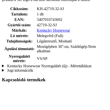
Cikkszám:
KH-42719-32-SJ
Tartalom:
1 db
EAN:
5407010743692
Gyártói szám:
42719-32-SJ
Márkák:
Kentucky Horsewear
Ló mérete:
Melegvérű (Full)
Tulajdonságok:
Légáteresztő, Mosható
Mosógépben 30°-on, Szárítógép-Nem
Ápolási útmutató:
alkalmas
Nyeregalátét
VS/SP
mérete:
Kentucky Horsewear Nyeregalátét (új) - Mérettáblázat
Jogi információk
Kapcsolódó termékek