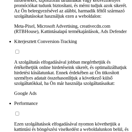
hirdetéseket, szponzorált tartalmakat vagy kedvezményes
promóciókat tudunk biztosítani, és mérni tudjuk azok sikerét.
Az Ön beleegyezésével az alábbi, harmadik féltől származó
szolgáltatásokat használjuk ezen a weboldalon:
Meta-Pixel, Microsoft Advertising, creativecdn.com
(RTBHouse), Kattintásalapú termékajánlások, Ads Defender
Kiterjesztett Conversion-Tracking
A szolgáltatás elfogadásával jobban megérthetjük és
értékelhetjük online hirdetéseink sikerét, és optimalizálhatjuk
hirdetési kínálatunkat. Ennek érdekében az Ön titkosított
személyes adatait összehasonlítjuk a következő külső
szolgáltatókkal, ha Ön már használja szolgáltatásaikat:
Google Ads
Performance
Ezen szolgáltatások elfogadásával nyomon követhetjük a
kattintási és böngészési viselkedést a weboldalunkon belül, és