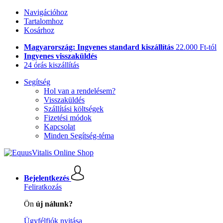
Navigációhoz
Tartalomhoz
Kosárhoz
Magyarország: Ingyenes standard kiszállítás
22.000 Ft-tól
Ingyenes visszaküldés
24 órás kiszállítás
Segítség
Hol van a rendelésem?
Visszaküldés
Szállítási költségek
Fizetési módok
Kapcsolat
Minden Segítség-téma
Bejelentkezés
Feliratkozás
Ön
új nálunk?
Ügyfélfiók nyitása