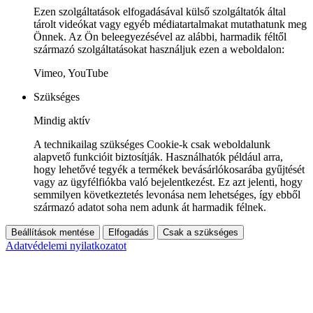
Ezen szolgáltatások elfogadásával külső szolgáltatók által
tárolt videókat vagy egyéb médiatartalmakat mutathatunk meg
Önnek. Az Ön beleegyezésével az alábbi, harmadik féltől
származó szolgáltatásokat használjuk ezen a weboldalon:
Vimeo, YouTube
Szükséges
Mindig aktív
A technikailag szükséges Cookie-k csak weboldalunk
alapvető funkcióit biztosítják. Használhatók például arra,
hogy lehetővé tegyék a termékek bevásárlókosarába gyűjtését
vagy az ügyfélfiókba való bejelentkezést. Ez azt jelenti, hogy
semmilyen következtetés levonása nem lehetséges, így ebből
származó adatot soha nem adunk át harmadik félnek.
Beállítások mentése
Elfogadás
Csak a szükséges
Adatvédelemi nyilatkozatot