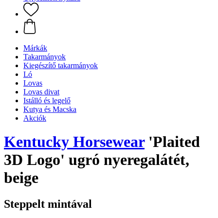
Márkák
Takarmányok
Kiegészítő takarmányok
Ló
Lovas
Lovas divat
Istálló és legelő
Kutya és Macska
Akciók
Kentucky Horsewear
'Plaited
3D Logo' ugró nyeregalátét,
beige
Steppelt mintával