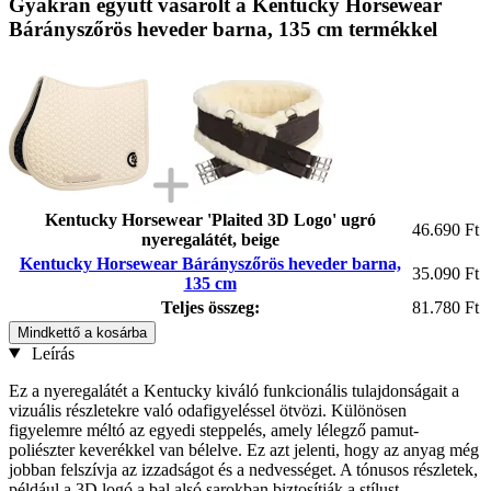
Gyakran együtt vásárolt a Kentucky Horsewear
Bárányszőrös heveder barna, 135 cm termékkel
Kentucky Horsewear 'Plaited 3D Logo' ugró
46.690 Ft
nyeregalátét, beige
Kentucky Horsewear Bárányszőrös heveder barna,
35.090 Ft
135 cm
Teljes összeg:
81.780 Ft
Mindkettő a kosárba
Leírás
Ez a nyeregalátét a Kentucky kiváló funkcionális tulajdonságait a
vizuális részletekre való odafigyeléssel ötvözi. Különösen
figyelemre méltó az egyedi steppelés, amely lélegző pamut-
poliészter keverékkel van bélelve. Ez azt jelenti, hogy az anyag még
jobban felszívja az izzadságot és a nedvességet. A tónusos részletek,
például a 3D logó a bal alsó sarokban biztosítják a stílust.