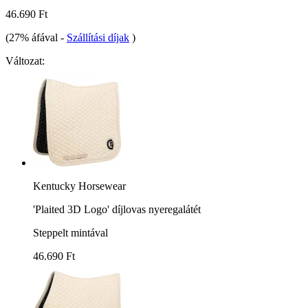
46.690 Ft
(27% áfával
-
Szállítási díjak
)
Változat:
Kentucky Horsewear
'Plaited 3D Logo' díjlovas nyeregalátét
Steppelt mintával
46.690 Ft