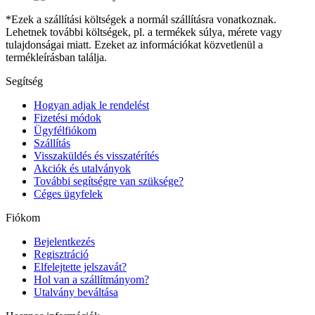
*Ezek a szállítási költségek a normál szállításra vonatkoznak.
Lehetnek további költségek, pl. a termékek súlya, mérete vagy
tulajdonságai miatt. Ezeket az információkat közvetlenül a
termékleírásban találja.
Segítség
Hogyan adjak le rendelést
Fizetési módok
Ügyfélfiókom
Szállítás
Visszaküldés és visszatérítés
Akciók és utalványok
További segítségre van szüksége?
Céges ügyfelek
Fiókom
Bejelentkezés
Regisztráció
Elfelejtette jelszavát?
Hol van a szállítmányom?
Utalvány beváltása