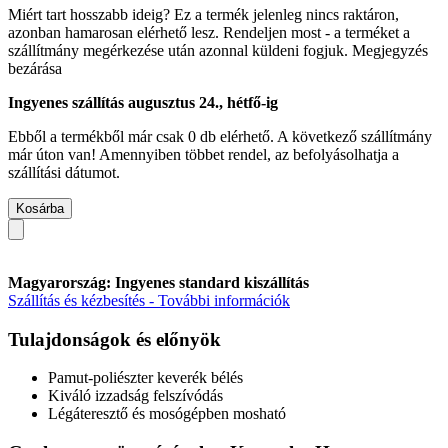
Miért tart hosszabb ideig?
Ez a termék jelenleg nincs raktáron,
azonban hamarosan elérhető lesz. Rendeljen most - a terméket a
szállítmány megérkezése után azonnal küldeni fogjuk.
Megjegyzés
bezárása
Ingyenes szállítás augusztus 24., hétfő-ig
Ebből a termékből már csak 0 db elérhető. A következő szállítmány
már úton van! Amennyiben többet rendel, az befolyásolhatja a
szállítási dátumot.
Kosárba
Magyarország: Ingyenes standard kiszállítás
Szállítás és kézbesítés - További információk
Tulajdonságok és előnyök
Pamut-poliészter keverék bélés
Kiváló izzadság felszívódás
Légáteresztő és mosógépben mosható