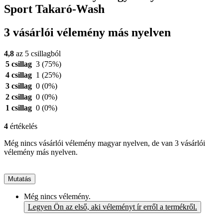
Sport Takaró-Wash
3 vásárlói vélemény más nyelven
4,8
az 5 csillagból
5 csillag
3
(75%)
4 csillag
1
(25%)
3 csillag
0
(0%)
2 csillag
0
(0%)
1 csillag
0
(0%)
4
értékelés
Még nincs vásárlói vélemény magyar nyelven, de van 3 vásárlói
vélemény más nyelven.
Mutatás
Még nincs vélemény.
Legyen Ön az első, aki véleményt ír erről a termékről.