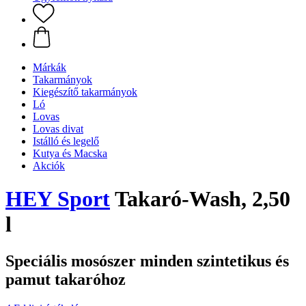
Márkák
Takarmányok
Kiegészítő takarmányok
Ló
Lovas
Lovas divat
Istálló és legelő
Kutya és Macska
Akciók
HEY Sport
Takaró-Wash, 2,50
l
Speciális mosószer minden szintetikus és
pamut takaróhoz