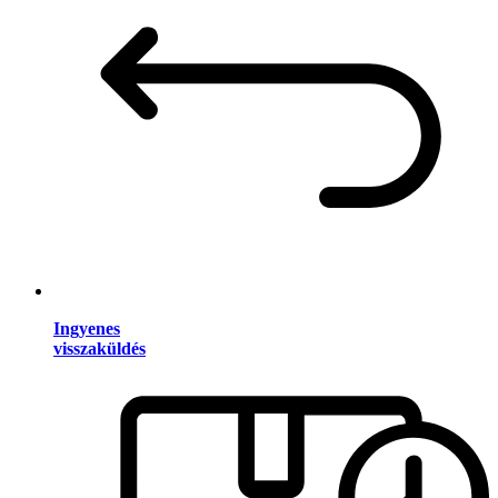
Ingyenes
visszaküldés