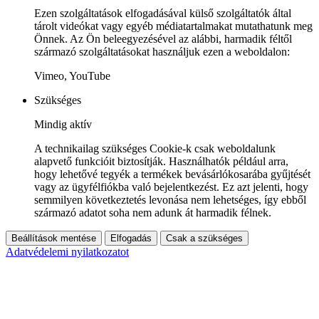
Ezen szolgáltatások elfogadásával külső szolgáltatók által
tárolt videókat vagy egyéb médiatartalmakat mutathatunk meg
Önnek. Az Ön beleegyezésével az alábbi, harmadik féltől
származó szolgáltatásokat használjuk ezen a weboldalon:
Vimeo, YouTube
Szükséges
Mindig aktív
A technikailag szükséges Cookie-k csak weboldalunk
alapvető funkcióit biztosítják. Használhatók például arra,
hogy lehetővé tegyék a termékek bevásárlókosarába gyűjtését
vagy az ügyfélfiókba való bejelentkezést. Ez azt jelenti, hogy
semmilyen következtetés levonása nem lehetséges, így ebből
származó adatot soha nem adunk át harmadik félnek.
Beállítások mentése
Elfogadás
Csak a szükséges
Adatvédelemi nyilatkozatot