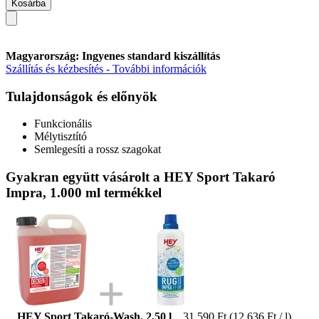
Kosárba
Magyarország: Ingyenes standard kiszállítás
Szállítás és kézbesítés - További információk
Tulajdonságok és előnyök
Funkcionális
Mélytisztító
Semlegesíti a rossz szagokat
Gyakran együtt vásárolt a HEY Sport Takaró
Impra, 1.000 ml termékkel
HEY Sport Takaró-Wash, 2,50 l
31.590 Ft
(12.636 Ft / l)