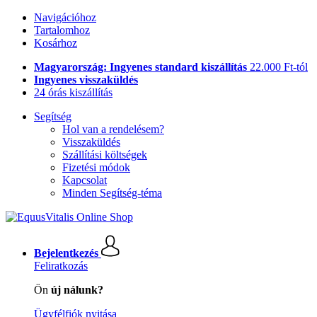
Navigációhoz
Tartalomhoz
Kosárhoz
Magyarország: Ingyenes standard kiszállítás
22.000 Ft-tól
Ingyenes visszaküldés
24 órás kiszállítás
Segítség
Hol van a rendelésem?
Visszaküldés
Szállítási költségek
Fizetési módok
Kapcsolat
Minden Segítség-téma
Bejelentkezés
Feliratkozás
Ön
új nálunk?
Ügyfélfiók nyitása