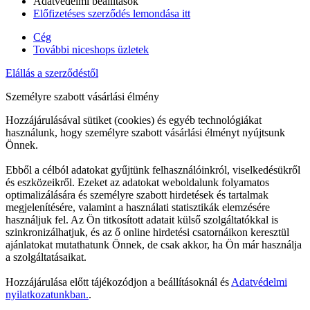
Adatvédelmi beállítások
Előfizetéses szerződés lemondása itt
Cég
További niceshops üzletek
Elállás a szerződéstől
Személyre szabott vásárlási élmény
Hozzájárulásával sütiket (cookies) és egyéb technológiákat
használunk, hogy személyre szabott vásárlási élményt nyújtsunk
Önnek.
Ebből a célból adatokat gyűjtünk felhasználóinkról, viselkedésükről
és eszközeikről. Ezeket az adatokat weboldalunk folyamatos
optimalizálására és személyre szabott hirdetések és tartalmak
megjelenítésére, valamint a használati statisztikák elemzésére
használjuk fel. Az Ön titkosított adatait külső szolgáltatókkal is
szinkronizálhatjuk, és az ő online hirdetési csatornáikon keresztül
ajánlatokat mutathatunk Önnek, de csak akkor, ha Ön már használja
a szolgáltatásaikat.
Hozzájárulása előtt tájékozódjon a beállításoknál és
Adatvédelmi
nyilatkozatunkban.
.