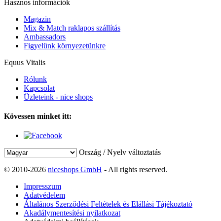
Hasznos információk
Magazin
Mix & Match raklapos szállítás
Ambassadors
Figyelünk környezetünkre
Equus Vitalis
Rólunk
Kapcsolat
Üzleteink - nice shops
Kövessen minket itt:
Ország / Nyelv változtatás
© 2010-2026
niceshops GmbH
- All rights reserved.
Impresszum
Adatvédelem
Általános Szerződési Feltételek és Elállási Tájékoztató
Akadálymentesítési nyilatkozat