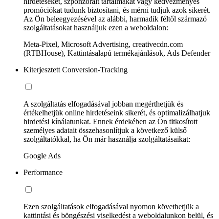
hirdetéseket, szponzorált tartalmakat vagy kedvezményes
promóciókat tudunk biztosítani, és mérni tudjuk azok sikerét.
Az Ön beleegyezésével az alábbi, harmadik féltől származó
szolgáltatásokat használjuk ezen a weboldalon:
Meta-Pixel, Microsoft Advertising, creativecdn.com
(RTBHouse), Kattintásalapú termékajánlások, Ads Defender
Kiterjesztett Conversion-Tracking
A szolgáltatás elfogadásával jobban megérthetjük és
értékelhetjük online hirdetéseink sikerét, és optimalizálhatjuk
hirdetési kínálatunkat. Ennek érdekében az Ön titkosított
személyes adatait összehasonlítjuk a következő külső
szolgáltatókkal, ha Ön már használja szolgáltatásaikat:
Google Ads
Performance
Ezen szolgáltatások elfogadásával nyomon követhetjük a
kattintási és böngészési viselkedést a weboldalunkon belül, és