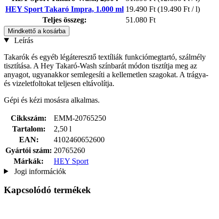
HEY Sport Takaró Impra, 1.000 ml
19.490 Ft
(19.490 Ft / l)
Teljes összeg:
51.080 Ft
Mindkettő a kosárba
Leírás
Takarók és egyéb légáteresztő textíliák funkciómegtartó, szálmély
tisztítása. A Hey Takaró-Wash színbarát módon tisztítja meg az
anyagot, ugyanakkor semlegesíti a kellemetlen szagokat. A trágya-
és vizeletfoltokat teljesen eltávolítja.
Gépi és kézi mosásra alkalmas.
Cikkszám:
EMM-20765250
Tartalom:
2,50 l
EAN:
4102460652600
Gyártói szám:
20765260
Márkák:
HEY Sport
Jogi információk
Kapcsolódó termékek