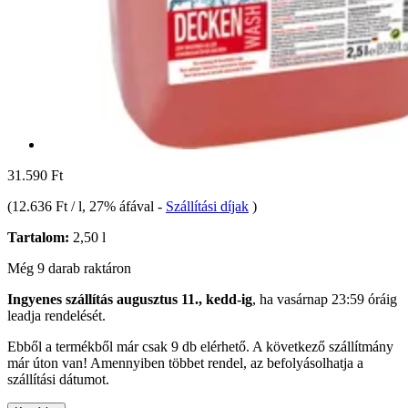
31.590 Ft
(
12.636 Ft / l
, 27% áfával
-
Szállítási díjak
)
Tartalom:
2,50 l
Még 9 darab raktáron
Ingyenes szállítás augusztus 11., kedd-ig
, ha
vasárnap 23:59 óráig
leadja rendelését.
Ebből a termékből már csak 9 db elérhető. A következő szállítmány
már úton van! Amennyiben többet rendel, az befolyásolhatja a
szállítási dátumot.