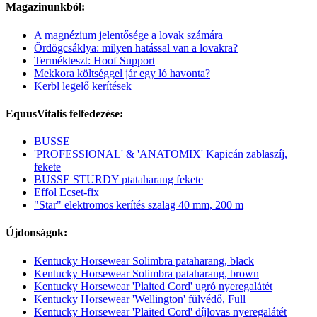
Magazinunkból:
A magnézium jelentősége a lovak számára
Ördögcsáklya: milyen hatással van a lovakra?
Termékteszt: Hoof Support
Mekkora költséggel jár egy ló havonta?
Kerbl legelő kerítések
EquusVitalis felfedezése:
BUSSE
'PROFESSIONAL' & 'ANATOMIX' Kapicán zablaszíj,
fekete
BUSSE STURDY ptataharang fekete
Effol Ecset-fix
"Star" elektromos kerítés szalag 40 mm, 200 m
Újdonságok:
Kentucky Horsewear Solimbra pataharang, black
Kentucky Horsewear Solimbra pataharang, brown
Kentucky Horsewear 'Plaited Cord' ugró nyeregalátét
Kentucky Horsewear 'Wellington' fülvédő, Full
Kentucky Horsewear 'Plaited Cord' díjlovas nyeregalátét