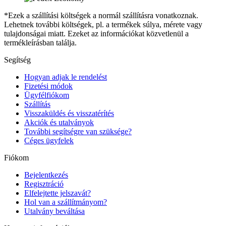
*Ezek a szállítási költségek a normál szállításra vonatkoznak.
Lehetnek további költségek, pl. a termékek súlya, mérete vagy
tulajdonságai miatt. Ezeket az információkat közvetlenül a
termékleírásban találja.
Segítség
Hogyan adjak le rendelést
Fizetési módok
Ügyfélfiókom
Szállítás
Visszaküldés és visszatérítés
Akciók és utalványok
További segítségre van szüksége?
Céges ügyfelek
Fiókom
Bejelentkezés
Regisztráció
Elfelejtette jelszavát?
Hol van a szállítmányom?
Utalvány beváltása