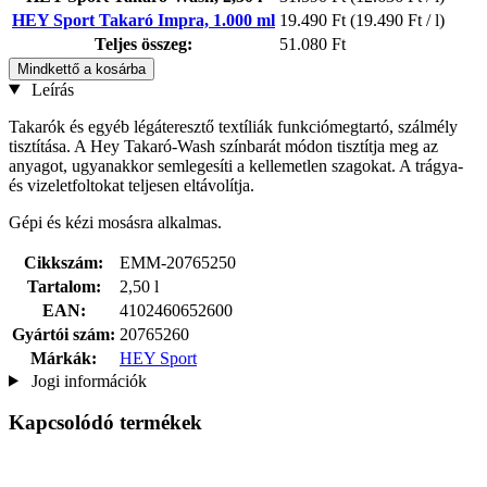
HEY Sport Takaró Impra, 1.000 ml
19.490 Ft
(19.490 Ft / l)
Teljes összeg:
51.080 Ft
Mindkettő a kosárba
Leírás
Takarók és egyéb légáteresztő textíliák funkciómegtartó, szálmély
tisztítása. A Hey Takaró-Wash színbarát módon tisztítja meg az
anyagot, ugyanakkor semlegesíti a kellemetlen szagokat. A trágya-
és vizeletfoltokat teljesen eltávolítja.
Gépi és kézi mosásra alkalmas.
Cikkszám:
EMM-20765250
Tartalom:
2,50 l
EAN:
4102460652600
Gyártói szám:
20765260
Márkák:
HEY Sport
Jogi információk
Kapcsolódó termékek