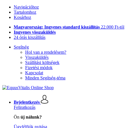
Navigációhoz
Tartalomhoz
Kosárhoz
Magyarország: Ingyenes standard kiszállítás
22.000 Ft-tól
Ingyenes visszaküldés
24 órás kiszállítás
Segítség
Hol van a rendelésem?
Visszaküldés
Szállítási költségek
Fizetési módok
Kapcsolat
Minden Segítség-téma
Bejelentkezés
Feliratkozás
Ön
új nálunk?
Ügyfélfiók nyitása