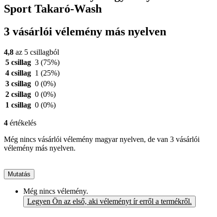
Sport Takaró-Wash
3 vásárlói vélemény más nyelven
4,8
az 5 csillagból
5 csillag
3
(75%)
4 csillag
1
(25%)
3 csillag
0
(0%)
2 csillag
0
(0%)
1 csillag
0
(0%)
4
értékelés
Még nincs vásárlói vélemény magyar nyelven, de van 3 vásárlói
vélemény más nyelven.
Mutatás
Még nincs vélemény.
Legyen Ön az első, aki véleményt ír erről a termékről.