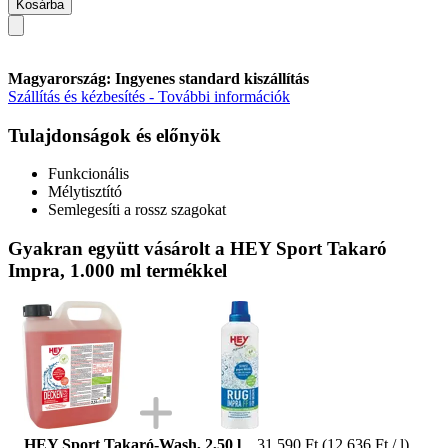
Kosárba
Magyarország: Ingyenes standard kiszállítás
Szállítás és kézbesítés - További információk
Tulajdonságok és előnyök
Funkcionális
Mélytisztító
Semlegesíti a rossz szagokat
Gyakran együtt vásárolt a HEY Sport Takaró
Impra, 1.000 ml termékkel
HEY Sport Takaró-Wash, 2,50 l
31.590 Ft
(12.636 Ft / l)