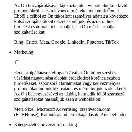
Az Ön hozzájárulásával tájékoztatjuk a weboldalunkon kívüli
promóciókról is, és releváns termékeket mutatunk Önnek.
Ebből a célból az Ön titkosított személyes adatait a következő
külső szolgáltatókkal összehasonlítjuk, és azok online
hirdetési csatornáikat használjuk, ha Ön már használja a
szolgáltatásaikat:
Bing, Criteo, Meta, Google, LinkedIn, Pinterest, TikTok
Marketing
Ezen szolgáltatások elfogadásával az Ön böngészési és
vásárlási magatartása alapján érdeklődési köréhez szabott
hirdetéseket, szponzorált tartalmakat vagy kedvezményes
promóciókat tudunk biztosítani, és mérni tudjuk azok sikerét.
Az Ön beleegyezésével az alábbi, harmadik féltől származó
szolgáltatásokat használjuk ezen a weboldalon:
Meta-Pixel, Microsoft Advertising, creativecdn.com
(RTBHouse), Kattintásalapú termékajánlások, Ads Defender
Kiterjesztett Conversion-Tracking