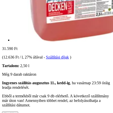
31.590 Ft
(
12.636 Ft / l
, 27% áfával
-
Szállítási díjak
)
Tartalom:
2,50 l
Még 9 darab raktáron
Ingyenes szállítás augusztus 11., kedd-ig
, ha
vasárnap 23:59 óráig
leadja rendelését.
Ebből a termékből már csak 9 db elérhető. A következő szállítmány
már úton van! Amennyiben többet rendel, az befolyásolhatja a
szállítási dátumot.