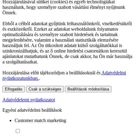
Hozzájárulásával sütiket (cookies) és egyéb technológiákat
használunk, hogy személyre szabott vásárlási élményt nyújtsunk
Önnek.
Ebből a célból adatokat gyűjtünk felhasználóinkról, viselkedésükről
és eszközeikről. Ezeket az adatokat weboldalunk folyamatos
optimalizálására és személyre szabott hirdetések és tartalmak
megjelenítésére, valamint a használati statisztikák elemzésére
használjuk fel. Az Ön titkosított adatait külső szolgáltatókkal is
szinkronizálhatjuk, és az ő online hirdetési csatornáikon keresztül
ajánlatokat mutathatunk Önnek, de csak akkor, ha Ön már használja
a szolgáltatásaikat.
Hozzájárulása előtt tájékozódjon a beállításoknál és
Adatvédelmi
nyilatkozatunkban.
.
Elfogadás
Csak a szükséges
Beállítások módosítása
Adatvédelemi nyilatkozatot
Egyéni adatvédelmi beállítások
Customer match marketing