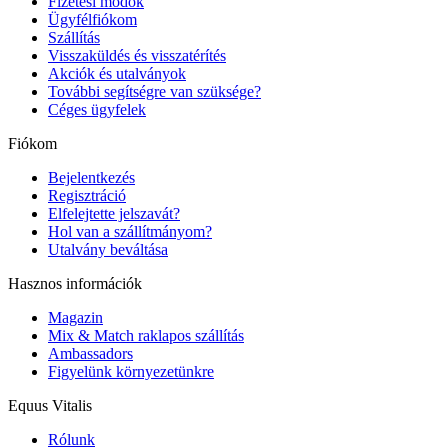
Fizetési módok
Ügyfélfiókom
Szállítás
Visszaküldés és visszatérítés
Akciók és utalványok
További segítségre van szüksége?
Céges ügyfelek
Fiókom
Bejelentkezés
Regisztráció
Elfelejtette jelszavát?
Hol van a szállítmányom?
Utalvány beváltása
Hasznos információk
Magazin
Mix & Match raklapos szállítás
Ambassadors
Figyelünk környezetünkre
Equus Vitalis
Rólunk