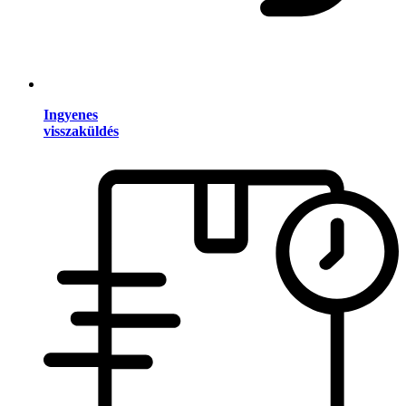
Ingyenes
visszaküldés