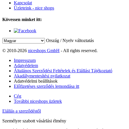
Kapcsolat
Üzleteink - nice shops
Kövessen minket itt:
Ország / Nyelv változtatás
© 2010-2026
niceshops GmbH
- All rights reserved.
Impresszum
Adatvédelem
Általános Szerződési Feltételek és Elállási Tájékoztató
Akadálymentesítési nyilatkozat
Adatvédelmi beállítások
Előfizetéses szerződés lemondása itt
Cég
További niceshops üzletek
Elállás a szerződéstől
Személyre szabott vásárlási élmény