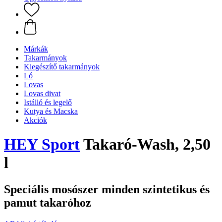
Márkák
Takarmányok
Kiegészítő takarmányok
Ló
Lovas
Lovas divat
Istálló és legelő
Kutya és Macska
Akciók
HEY Sport
Takaró-Wash, 2,50
l
Speciális mosószer minden szintetikus és
pamut takaróhoz