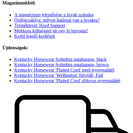
Magazinunkból:
A magnézium jelentősége a lovak számára
Ördögcsáklya: milyen hatással van a lovakra?
Termékteszt: Hoof Support
Mekkora költséggel jár egy ló havonta?
Kerbl legelő kerítések
Újdonságok:
Kentucky Horsewear Solimbra pataharang, black
Kentucky Horsewear Solimbra pataharang, brown
Kentucky Horsewear 'Plaited Cord' ugró nyeregalátét
Kentucky Horsewear 'Wellington' fülvédő, Full
Kentucky Horsewear 'Plaited Cord' díjlovas nyeregalátét