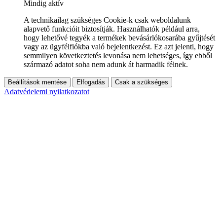
Mindig aktív
A technikailag szükséges Cookie-k csak weboldalunk
alapvető funkcióit biztosítják. Használhatók például arra,
hogy lehetővé tegyék a termékek bevásárlókosarába gyűjtését
vagy az ügyfélfiókba való bejelentkezést. Ez azt jelenti, hogy
semmilyen következtetés levonása nem lehetséges, így ebből
származó adatot soha nem adunk át harmadik félnek.
Beállítások mentése
Elfogadás
Csak a szükséges
Adatvédelemi nyilatkozatot