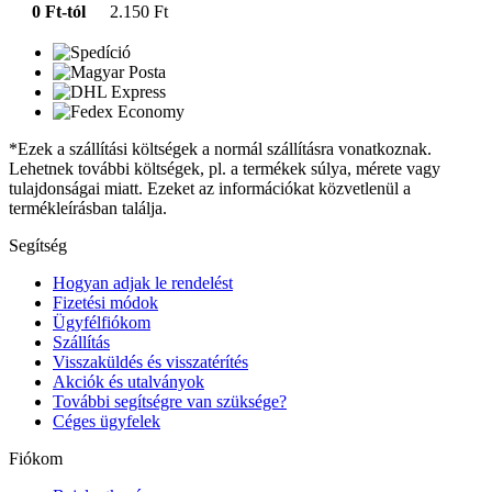
0 Ft-tól
2.150 Ft
*Ezek a szállítási költségek a normál szállításra vonatkoznak.
Lehetnek további költségek, pl. a termékek súlya, mérete vagy
tulajdonságai miatt. Ezeket az információkat közvetlenül a
termékleírásban találja.
Segítség
Hogyan adjak le rendelést
Fizetési módok
Ügyfélfiókom
Szállítás
Visszaküldés és visszatérítés
Akciók és utalványok
További segítségre van szüksége?
Céges ügyfelek
Fiókom