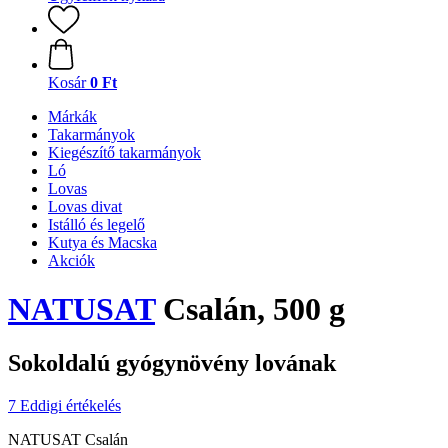
Kosár
0 Ft
Márkák
Takarmányok
Kiegészítő takarmányok
Ló
Lovas
Lovas divat
Istálló és legelő
Kutya és Macska
Akciók
NATUSAT
Csalán, 500 g
Sokoldalú gyógynövény lovának
7 Eddigi értékelés
NATUSAT Csalán