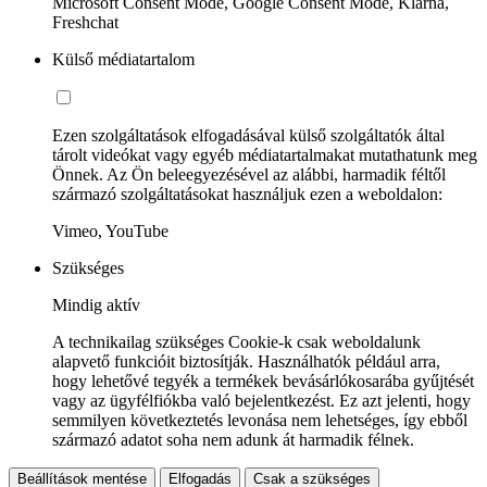
Microsoft Consent Mode, Google Consent Mode, Klarna,
Freshchat
Külső médiatartalom
Ezen szolgáltatások elfogadásával külső szolgáltatók által
tárolt videókat vagy egyéb médiatartalmakat mutathatunk meg
Önnek. Az Ön beleegyezésével az alábbi, harmadik féltől
származó szolgáltatásokat használjuk ezen a weboldalon:
Vimeo, YouTube
Szükséges
Mindig aktív
A technikailag szükséges Cookie-k csak weboldalunk
alapvető funkcióit biztosítják. Használhatók például arra,
hogy lehetővé tegyék a termékek bevásárlókosarába gyűjtését
vagy az ügyfélfiókba való bejelentkezést. Ez azt jelenti, hogy
semmilyen következtetés levonása nem lehetséges, így ebből
származó adatot soha nem adunk át harmadik félnek.
Beállítások mentése
Elfogadás
Csak a szükséges