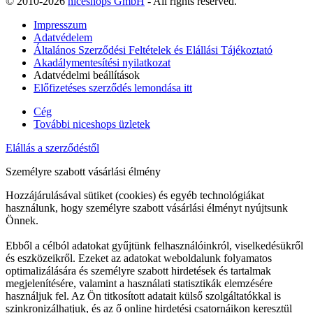
© 2010-2026
niceshops GmbH
- All rights reserved.
Impresszum
Adatvédelem
Általános Szerződési Feltételek és Elállási Tájékoztató
Akadálymentesítési nyilatkozat
Adatvédelmi beállítások
Előfizetéses szerződés lemondása itt
Cég
További niceshops üzletek
Elállás a szerződéstől
Személyre szabott vásárlási élmény
Hozzájárulásával sütiket (cookies) és egyéb technológiákat
használunk, hogy személyre szabott vásárlási élményt nyújtsunk
Önnek.
Ebből a célból adatokat gyűjtünk felhasználóinkról, viselkedésükről
és eszközeikről. Ezeket az adatokat weboldalunk folyamatos
optimalizálására és személyre szabott hirdetések és tartalmak
megjelenítésére, valamint a használati statisztikák elemzésére
használjuk fel. Az Ön titkosított adatait külső szolgáltatókkal is
szinkronizálhatjuk, és az ő online hirdetési csatornáikon keresztül