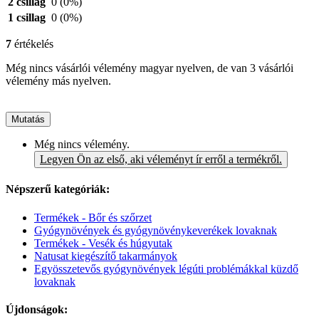
2 csillag
0
(0%)
1 csillag
0
(0%)
7
értékelés
Még nincs vásárlói vélemény magyar nyelven, de van 3 vásárlói
vélemény más nyelven.
Mutatás
Még nincs vélemény.
Legyen Ön az első, aki véleményt ír erről a termékről.
Népszerű kategóriák:
Termékek - Bőr és szőrzet
Gyógynövények és gyógynövénykeverékek lovaknak
Termékek - Vesék és húgyutak
Natusat kiegészítő takarmányok
Egyösszetevős gyógynövények légúti problémákkal küzdő
lovaknak
Újdonságok: