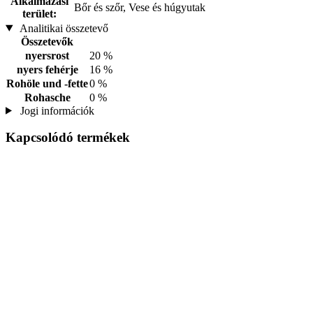
Alkalmazási
Bőr és szőr, Vese és húgyutak
terület:
Analitikai összetevő
Összetevők
nyersrost
20 %
nyers fehérje
16 %
Rohöle und -fette
0 %
Rohasche
0 %
Jogi információk
Kapcsolódó termékek