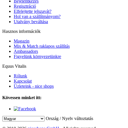
Bejelentkezés
Regisztráció
Elfelejtette jelszavát?
Hol van a szállítmányom?
Utalvány beváltása
Hasznos információk
Magazin
Mix & Match raklapos szállítás
Ambassadors
Figyelünk környezetünkre
Equus Vitalis
Rólunk
Kapcsolat
Üzleteink - nice shops
Kövessen minket itt:
Ország / Nyelv változtatás