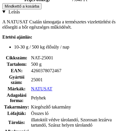
Mindkettő a kosárba
Leírás
A NATUSAT Csalán támogatja a természetes vizeletürítést és
elősegíti a bőr egészséges működését.
Etetési ajánlás:
10-30 g / 500 kg élősúly / nap
Cikkszám:
NAT-25001
Tartalom:
500 g
EAN:
4260378072467
Gyártói
25001
szám:
Márkák:
NATUSAT
Adagolási
Pelyhek
forma:
Takarmány:
Kiegészítő takarmány
Lófajták:
Összes ló
iIlatoktól védve tárolandó, Szorosan lezárva
Tárolás:
tartandó, Száraz helyen tárolandó