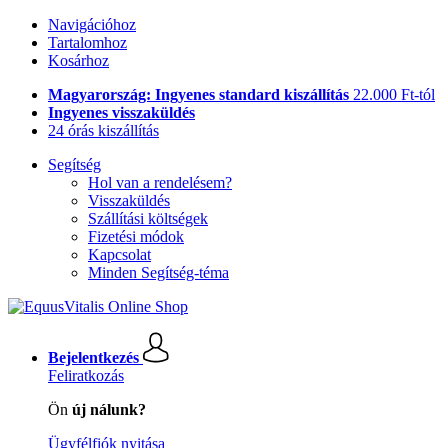
Navigációhoz
Tartalomhoz
Kosárhoz
Magyarország: Ingyenes standard kiszállítás
22.000 Ft-tól
Ingyenes visszaküldés
24 órás kiszállítás
Segítség
Hol van a rendelésem?
Visszaküldés
Szállítási költségek
Fizetési módok
Kapcsolat
Minden Segítség-téma
Bejelentkezés
Feliratkozás
Ön
új nálunk?
Ügyfélfiók nyitása