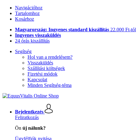
Navigációhoz
Tartalomhoz
Kosárhoz
Magyarország: Ingyenes standard kiszállítás
22.000 Ft-tól
Ingyenes visszaküldés
24 órás kiszállítás
Segítség
Hol van a rendelésem?
Visszaküldés
Szállítási költségek
Fizetési módok
Kapcsolat
Minden Segítség-téma
Bejelentkezés
Feliratkozás
Ön
új nálunk?
Ügyfélfiók nyitása