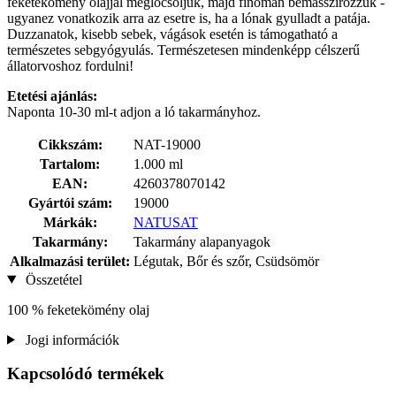
feketekömény olajjal meglocsoljuk, majd finoman bemasszírozzuk -
ugyanez vonatkozik arra az esetre is, ha a lónak gyulladt a patája.
Duzzanatok, kisebb sebek, vágások esetén is támogatható a
természetes sebgyógyulás. Természetesen mindenképp célszerű
állatorvoshoz fordulni!
Etetési ajánlás:
Naponta 10-30 ml-t adjon a ló takarmányhoz.
Cikkszám:
NAT-19000
Tartalom:
1.000 ml
EAN:
4260378070142
Gyártói szám:
19000
Márkák:
NATUSAT
Takarmány:
Takarmány alapanyagok
Alkalmazási terület:
Légutak, Bőr és szőr, Csüdsömör
Összetétel
100 % feketekömény olaj
Jogi információk
Kapcsolódó termékek