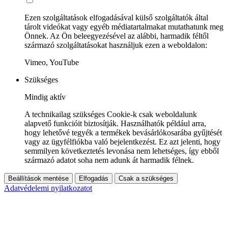
Ezen szolgáltatások elfogadásával külső szolgáltatók által
tárolt videókat vagy egyéb médiatartalmakat mutathatunk meg
Önnek. Az Ön beleegyezésével az alábbi, harmadik féltől
származó szolgáltatásokat használjuk ezen a weboldalon:
Vimeo, YouTube
Szükséges
Mindig aktív
A technikailag szükséges Cookie-k csak weboldalunk
alapvető funkcióit biztosítják. Használhatók például arra,
hogy lehetővé tegyék a termékek bevásárlókosarába gyűjtését
vagy az ügyfélfiókba való bejelentkezést. Ez azt jelenti, hogy
semmilyen következtetés levonása nem lehetséges, így ebből
származó adatot soha nem adunk át harmadik félnek.
Beállítások mentése
Elfogadás
Csak a szükséges
Adatvédelemi nyilatkozatot