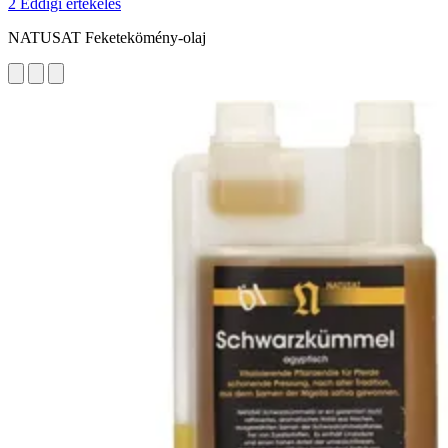
2 Eddigi értékelés
NATUSAT Feketekömény-olaj