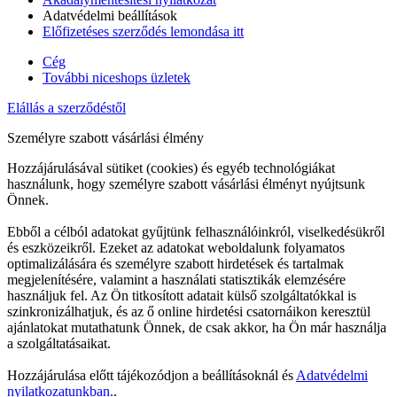
Adatvédelmi beállítások
Előfizetéses szerződés lemondása itt
Cég
További niceshops üzletek
Elállás a szerződéstől
Személyre szabott vásárlási élmény
Hozzájárulásával sütiket (cookies) és egyéb technológiákat
használunk, hogy személyre szabott vásárlási élményt nyújtsunk
Önnek.
Ebből a célból adatokat gyűjtünk felhasználóinkról, viselkedésükről
és eszközeikről. Ezeket az adatokat weboldalunk folyamatos
optimalizálására és személyre szabott hirdetések és tartalmak
megjelenítésére, valamint a használati statisztikák elemzésére
használjuk fel. Az Ön titkosított adatait külső szolgáltatókkal is
szinkronizálhatjuk, és az ő online hirdetési csatornáikon keresztül
ajánlatokat mutathatunk Önnek, de csak akkor, ha Ön már használja
a szolgáltatásaikat.
Hozzájárulása előtt tájékozódjon a beállításoknál és
Adatvédelmi
nyilatkozatunkban.
.