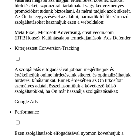
vásárlási magatartása alapján érdeklődési köréhez szabott
hirdetéseket, szponzorált tartalmakat vagy kedvezményes
promóciókat tudunk biztosítani, és mérni tudjuk azok sikerét.
Az Ön beleegyezésével az alábbi, harmadik féltől származó
szolgáltatásokat használjuk ezen a weboldalon:
Meta-Pixel, Microsoft Advertising, creativecdn.com
(RTBHouse), Kattintásalapú termékajánlások, Ads Defender
Kiterjesztett Conversion-Tracking
A szolgáltatás elfogadásával jobban megérthetjük és
értékelhetjük online hirdetéseink sikerét, és optimalizálhatjuk
hirdetési kínálatunkat. Ennek érdekében az Ön titkosított
személyes adatait összehasonlítjuk a következő külső
szolgáltatókkal, ha Ön már használja szolgáltatásaikat:
Google Ads
Performance
Ezen szolgáltatások elfogadásával nyomon követhetjük a