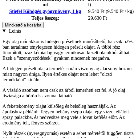
ml
l)
Stiefel Köhögés-gyógynövény, 1 kg
9.540 Ft
(9.540 Ft / kg)
Teljes összeg:
29.630 Ft
Mindkettő a kosárba
Leírás
Egy olaj már akkor is hidegen préseltnek minősíthető, ha csak 52%-
ban tartalmaz ténylegesen hidegen préselt olajat. A többi rész
finomított, azaz kémiailag vagy termikusan kezelt olajokból állhat.
Ezek a "szennyeződések" gyakran nincsenek megadva.
A hidegen préselt olaj a termelés során viszonylag alacsony hozam
miatt nagyon drága. Ilyen értékes olajat nem lehet "olcsó
termékként" kínálni.
A vásárló azonban nem csak az árból ismerheti ezt fel. A jó olaj
tisztasága a bőrön is azonnal látható.
A feketekömény olajat külsőleg és belsőleg használják. Az
ápoláshoz például: Tegyen néhány csepp olajat egy vízzel ellátott
spray-palackba, és nedvesítse meg vele a lovat kefélés előtt. Az
eredmény telt, fényes szőrzet.
Nyílt részek (nyeregnyomás) esetén a sebet méretétől függően tiszta