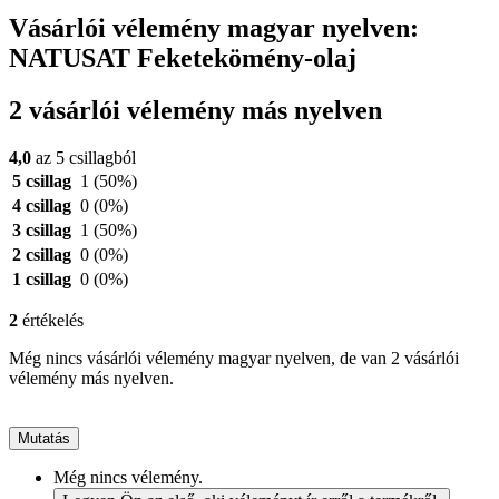
Vásárlói vélemény magyar nyelven:
NATUSAT Feketekömény-olaj
2 vásárlói vélemény más nyelven
4,0
az 5 csillagból
5 csillag
1
(50%)
4 csillag
0
(0%)
3 csillag
1
(50%)
2 csillag
0
(0%)
1 csillag
0
(0%)
2
értékelés
Még nincs vásárlói vélemény magyar nyelven, de van 2 vásárlói
vélemény más nyelven.
Mutatás
Még nincs vélemény.