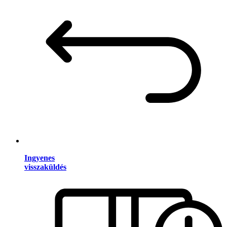
Ingyenes
visszaküldés