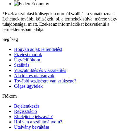
*Ezek a szállítási költségek a normál szállításra vonatkoznak.
Lehetnek további költségek, pl. a termékek súlya, mérete vagy
tulajdonságai miatt. Ezeket az információkat közvetlenül a
termékleírásban találja.
Segítség
Hogyan adjak le rendelést
Fizetési módok
Ügyfélfiókom
Szállítás
Visszaküldés és visszatérítés
Akciók és utalványok
További segítségre van szüksége?
Céges ügyfelek
Fiókom
Bejelentkezés
Regisztráció
Elfelejtette jelszavát?
Hol van a szállítmányom?
Utalvány beváltása