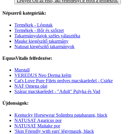
Legyen Ön az első, aki véleményt ír erről a termékről.
Népszerű kategóriák:
Termékek - Légutak
Termékek - Bőr és szőrzet
Takarmányolajok széles választéka
Mauke kiegészítő takarmány
Natusat kiegészítő takarmányok
EquusVitalis felfedezése:
Marstall
VEREDUS Neo Derma krém
Cat's Love Pure Filets nedves macskaeledel - Csirke
NAF Omega olaj
Száraz macskaeledel - "Adult" Pulyka és Vad
Újdonságok:
Kentucky Horsewear Solimbra pataharang, black
NATUSAT Agaricus por
NATUSAT Maitake por
'Skin Friendly with ears' légymaszk, black