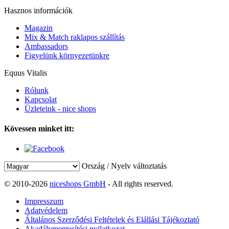
Hasznos információk
Magazin
Mix & Match raklapos szállítás
Ambassadors
Figyelünk környezetünkre
Equus Vitalis
Rólunk
Kapcsolat
Üzleteink - nice shops
Kövessen minket itt:
Ország / Nyelv változtatás
© 2010-2026
niceshops GmbH
- All rights reserved.
Impresszum
Adatvédelem
Általános Szerződési Feltételek és Elállási Tájékoztató
Akadálymentesítési nyilatkozat