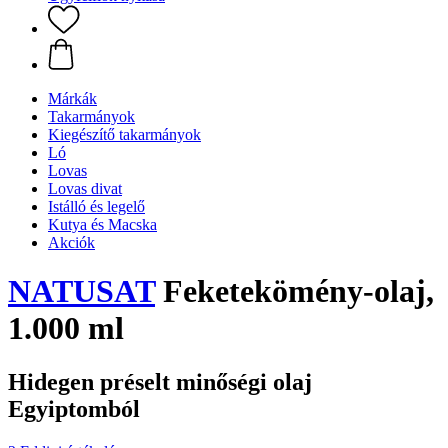
Márkák
Takarmányok
Kiegészítő takarmányok
Ló
Lovas
Lovas divat
Istálló és legelő
Kutya és Macska
Akciók
NATUSAT
Feketekömény-olaj,
1.000 ml
Hidegen préselt minőségi olaj
Egyiptomból