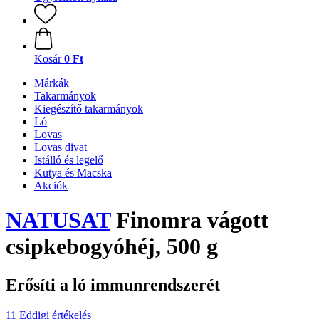
Kosár
0 Ft
Márkák
Takarmányok
Kiegészítő takarmányok
Ló
Lovas
Lovas divat
Istálló és legelő
Kutya és Macska
Akciók
NATUSAT
Finomra vágott
csipkebogyóhéj, 500 g
Erősíti a ló immunrendszerét
11 Eddigi értékelés