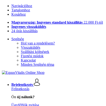
Navigációhoz
Tartalomhoz
Kosárhoz
Magyarország: Ingyenes standard kiszállítás
22.000 Ft-tól
Ingyenes visszaküldés
24 órás kiszállítás
Segítség
Hol van a rendelésem?
Visszaküldés
Szállítási költségek
Fizetési módok
Kapcsolat
Minden Segítség-téma
Bejelentkezés
Feliratkozás
Ön
új nálunk?
Ügyfélfiók nyitása