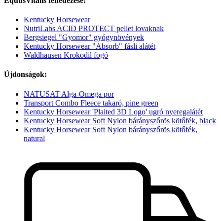
EquusVitalis felfedezése:
Kentucky Horsewear
NutriLabs ACID PROTECT pellet lovaknak
Bergsiegel "Gyomor" gyógynövények
Kentucky Horsewear "Absorb" fásli alátét
Waldhausen Krokodil fogó
Újdonságok:
NATUSAT Alga-Omega por
Transport Combo Fleece takaró, pine green
Kentucky Horsewear 'Plaited 3D Logo' ugró nyeregalátét
Kentucky Horsewear Soft Nylon bárányszőrös kötőfék, black
Kentucky Horsewear Soft Nylon bárányszőrös kötőfék,
natural