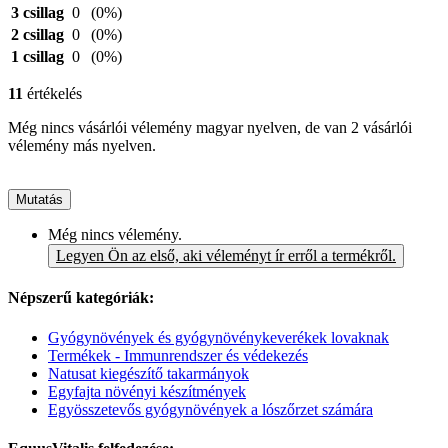
3 csillag
0
(0%)
2 csillag
0
(0%)
1 csillag
0
(0%)
11
értékelés
Még nincs vásárlói vélemény magyar nyelven, de van 2 vásárlói
vélemény más nyelven.
Mutatás
Még nincs vélemény.
Legyen Ön az első, aki véleményt ír erről a termékről.
Népszerű kategóriák:
Gyógynövények és gyógynövénykeverékek lovaknak
Termékek - Immunrendszer és védekezés
Natusat kiegészítő takarmányok
Egyfajta növényi készítmények
Egyösszetevős gyógynövények a lószőrzet számára