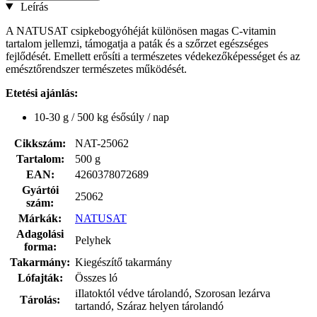
Leírás
A NATUSAT csipkebogyóhéját különösen magas C-vitamin
tartalom jellemzi, támogatja a paták és a szőrzet egészséges
fejlődését. Emellett erősíti a természetes védekezőképességet és az
emésztőrendszer természetes működését.
Etetési ajánlás:
10-30 g / 500 kg ésősúly / nap
Cikkszám:
NAT-25062
Tartalom:
500 g
EAN:
4260378072689
Gyártói
25062
szám:
Márkák:
NATUSAT
Adagolási
Pelyhek
forma:
Takarmány:
Kiegészítő takarmány
Lófajták:
Összes ló
iIlatoktól védve tárolandó, Szorosan lezárva
Tárolás:
tartandó, Száraz helyen tárolandó