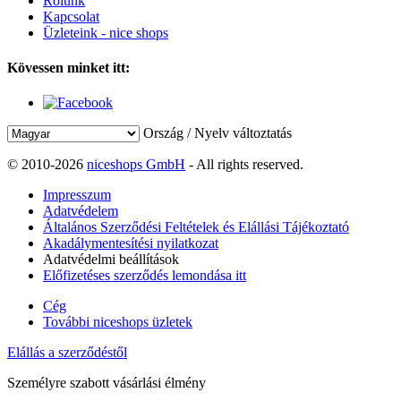
Rólunk
Kapcsolat
Üzleteink - nice shops
Kövessen minket itt:
Ország / Nyelv változtatás
© 2010-2026
niceshops GmbH
- All rights reserved.
Impresszum
Adatvédelem
Általános Szerződési Feltételek és Elállási Tájékoztató
Akadálymentesítési nyilatkozat
Adatvédelmi beállítások
Előfizetéses szerződés lemondása itt
Cég
További niceshops üzletek
Elállás a szerződéstől
Személyre szabott vásárlási élmény