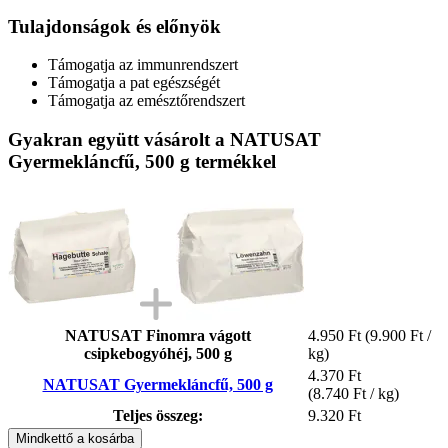
Tulajdonságok és előnyök
Támogatja az immunrendszert
Támogatja a pat egészségét
Támogatja az emésztőrendszert
Gyakran együtt vásárolt a NATUSAT
Gyermekláncfű, 500 g termékkel
NATUSAT Finomra vágott
4.950 Ft
(9.900 Ft /
csipkebogyóhéj, 500 g
kg)
4.370 Ft
NATUSAT Gyermekláncfű, 500 g
(8.740 Ft / kg)
Teljes összeg:
9.320 Ft
Mindkettő a kosárba