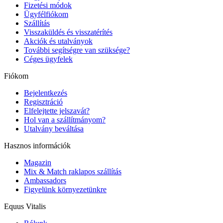
Fizetési módok
Ügyfélfiókom
Szállítás
Visszaküldés és visszatérítés
Akciók és utalványok
További segítségre van szüksége?
Céges ügyfelek
Fiókom
Bejelentkezés
Regisztráció
Elfelejtette jelszavát?
Hol van a szállítmányom?
Utalvány beváltása
Hasznos információk
Magazin
Mix & Match raklapos szállítás
Ambassadors
Figyelünk környezetünkre
Equus Vitalis