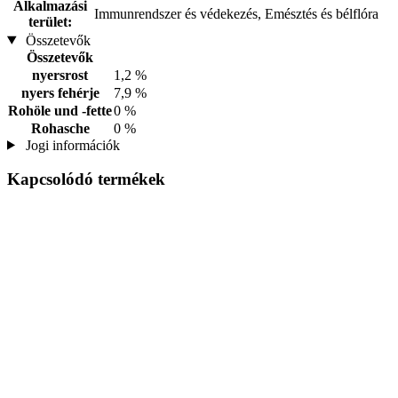
Alkalmazási
Immunrendszer és védekezés, Emésztés és bélflóra
terület:
Összetevők
Összetevők
nyersrost
1,2 %
nyers fehérje
7,9 %
Rohöle und -fette
0 %
Rohasche
0 %
Jogi információk
Kapcsolódó termékek