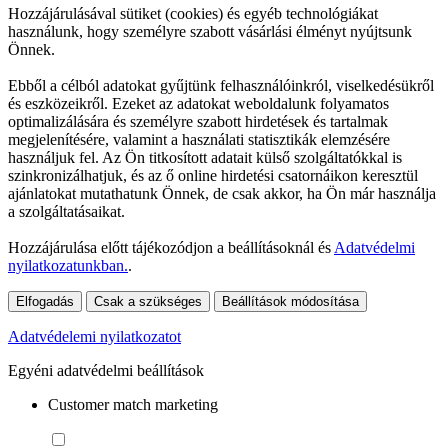
Hozzájárulásával sütiket (cookies) és egyéb technológiákat
használunk, hogy személyre szabott vásárlási élményt nyújtsunk
Önnek.
Ebből a célból adatokat gyűjtünk felhasználóinkról, viselkedésükről
és eszközeikről. Ezeket az adatokat weboldalunk folyamatos
optimalizálására és személyre szabott hirdetések és tartalmak
megjelenítésére, valamint a használati statisztikák elemzésére
használjuk fel. Az Ön titkosított adatait külső szolgáltatókkal is
szinkronizálhatjuk, és az ő online hirdetési csatornáikon keresztül
ajánlatokat mutathatunk Önnek, de csak akkor, ha Ön már használja
a szolgáltatásaikat.
Hozzájárulása előtt tájékozódjon a beállításoknál és
Adatvédelmi
nyilatkozatunkban.
.
Elfogadás
Csak a szükséges
Beállítások módosítása
Adatvédelemi nyilatkozatot
Egyéni adatvédelmi beállítások
Customer match marketing