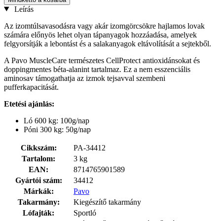
Leírás
Az izomtúlsavasodásra vagy akár izomgörcsökre hajlamos lovak
számára előnyös lehet olyan tápanyagok hozzáadása, amelyek
felgyorsítják a lebontást és a salakanyagok eltávolítását a sejtekből.
A Pavo MuscleCare természetes CellProtect antioxidánsokat és
doppingmentes béta-alanint tartalmaz. Ez a nem esszenciális
aminosav támogathatja az izmok tejsavval szembeni
pufferkapacitását.
Etetési ajánlás:
Ló 600 kg: 100g/nap
Póni 300 kg: 50g/nap
Cikkszám:
PA-34412
Tartalom:
3 kg
EAN:
8714765901589
Gyártói szám:
34412
Márkák:
Pavo
Takarmány:
Kiegészítő takarmány
Lófajták:
Sportló