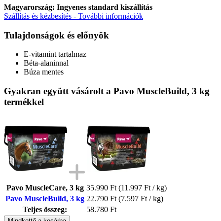
Magyarország: Ingyenes standard kiszállítás
Szállítás és kézbesítés - További információk
Tulajdonságok és előnyök
E-vitamint tartalmaz
Béta-alaninnal
Búza mentes
Gyakran együtt vásárolt a Pavo MuscleBuild, 3 kg
termékkel
Pavo MuscleCare, 3 kg
35.990 Ft
(11.997 Ft / kg)
Pavo MuscleBuild, 3 kg
22.790 Ft
(7.597 Ft / kg)
Teljes összeg:
58.780 Ft
Mindkettő a kosárba