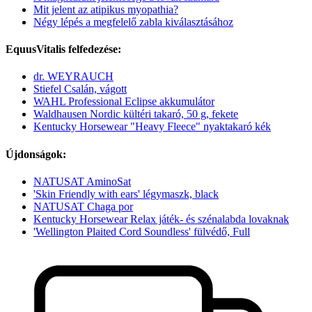
Mit jelent az atipikus myopathia?
Négy lépés a megfelelő zabla kiválasztásához
EquusVitalis felfedezése:
dr. WEYRAUCH
Stiefel Csalán, vágott
WAHL Professional Eclipse akkumulátor
Waldhausen Nordic kültéri takaró, 50 g, fekete
Kentucky Horsewear "Heavy Fleece" nyaktakaró kék
Újdonságok:
NATUSAT AminoSat
'Skin Friendly with ears' légymaszk, black
NATUSAT Chaga por
Kentucky Horsewear Relax játék- és szénalabda lovaknak
'Wellington Plaited Cord Soundless' fülvédő, Full