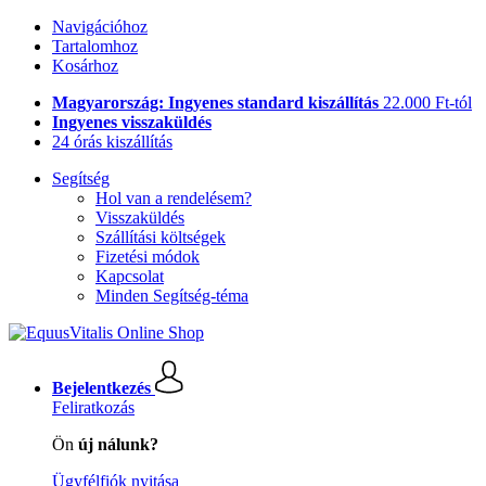
Navigációhoz
Tartalomhoz
Kosárhoz
Magyarország: Ingyenes standard kiszállítás
22.000 Ft-tól
Ingyenes visszaküldés
24 órás kiszállítás
Segítség
Hol van a rendelésem?
Visszaküldés
Szállítási költségek
Fizetési módok
Kapcsolat
Minden Segítség-téma
Bejelentkezés
Feliratkozás
Ön
új nálunk?
Ügyfélfiók nyitása