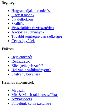
Segítség
Hogyan adjak le rendelést
Fizetési módok
Ügyfélfiókom
Szállítás
Visszaküldés és visszatérítés
Akciók és utalványok
További segítségre van szüksége?
Céges ügyfelek
Fiókom
Bejelentkezés
Regisztráció
Elfelejtette jelszavát?
Hol van a szállítmányom?
Utalvány beváltása
Hasznos információk
Magazin
Mix & Match raklapos szállítás
Ambassadors
Figyelünk környezetünkre