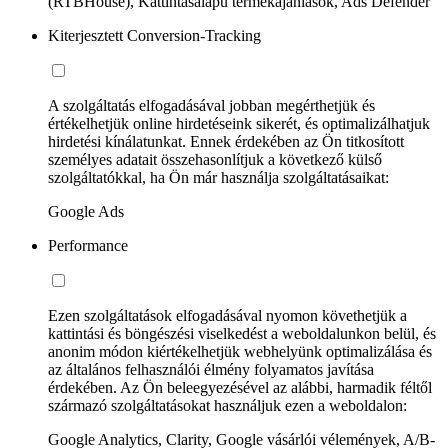
(RTBHouse), Kattintásalapú termékajánlások, Ads Defender
Kiterjesztett Conversion-Tracking
A szolgáltatás elfogadásával jobban megérthetjük és
értékelhetjük online hirdetéseink sikerét, és optimalizálhatjuk
hirdetési kínálatunkat. Ennek érdekében az Ön titkosított
személyes adatait összehasonlítjuk a következő külső
szolgáltatókkal, ha Ön már használja szolgáltatásaikat:
Google Ads
Performance
Ezen szolgáltatások elfogadásával nyomon követhetjük a
kattintási és böngészési viselkedést a weboldalunkon belül, és
anonim módon kiértékelhetjük webhelyünk optimalizálása és
az általános felhasználói élmény folyamatos javítása
érdekében. Az Ön beleegyezésével az alábbi, harmadik féltől
származó szolgáltatásokat használjuk ezen a weboldalon:
Google Analytics, Clarity, Google vásárlói vélemények, A/B-