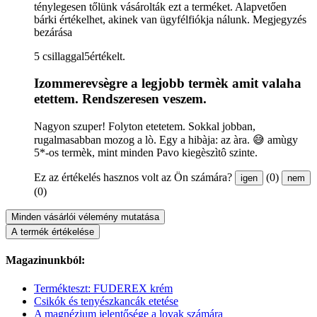
ténylegesen tőlünk vásárolták ezt a terméket. Alapvetően
bárki értékelhet, akinek van ügyfélfiókja nálunk.
Megjegyzés
bezárása
5 csillaggal5értékelt.
Izommerevsègre a legjobb termèk amit valaha
etettem. Rendszeresen veszem.
Nagyon szuper! Folyton etetetem. Sokkal jobban,
rugalmasabban mozog a lò. Egy a hibàja: az àra. 😅 amùgy
5*-os termèk, mint minden Pavo kiegèszìtô szinte.
Ez az értékelés hasznos volt az Ön számára?
(0)
igen
nem
(0)
Minden vásárlói vélemény mutatása
A termék értékelése
Magazinunkból:
Termékteszt: FUDEREX krém
Csikók és tenyészkancák etetése
A magnézium jelentősége a lovak számára