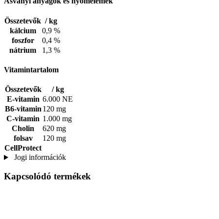
Ásványi anyagok és nyomelemek
Összetevők
/ kg
kálcium
0,9 %
foszfor
0,4 %
nátrium
1,3 %
Vitamintartalom
Összetevők
/ kg
E-vitamin
6.000 NE
B6-vitamin
120 mg
C-vitamin
1.000 mg
Cholin
620 mg
folsav
120 mg
CellProtect
Jogi információk
Kapcsolódó termékek