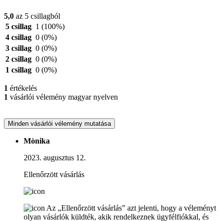
5,0
az 5 csillagból
5 csillag
1
(100%)
4 csillag
0
(0%)
3 csillag
0
(0%)
2 csillag
0
(0%)
1 csillag
0
(0%)
1
értékelés
1
vásárlói vélemény magyar nyelven
Minden vásárlói vélemény mutatása
Mònika
2023. augusztus 12.
Ellenőrzött vásárlás
Az „Ellenőrzött vásárlás” azt jelenti, hogy a véleményt
olyan vásárlók küldték, akik rendelkeznek ügyfélfiókkal, és