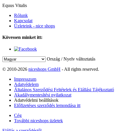
Equus Vitalis
Rólunk
Kapcsolat
Üzleteink - nice shops
Kövessen minket itt:
Ország / Nyelv változtatás
© 2010-2026
niceshops GmbH
- All rights reserved.
Impresszum
Adatvédelem
Általános Szerződési Feltételek és Elállási Tájékoztató
Akadálymentesítési nyilatkozat
Adatvédelmi beállítások
Előfizetéses szerződés lemondása itt
Cég
További niceshops üzletek
Elállás a szerződéstől