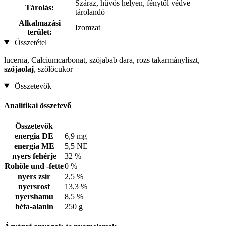
Száraz, hűvös helyen, fénytől védve
Tárolás:
tárolandó
Alkalmazási
Izomzat
terület:
Összetétel
lucerna, Calciumcarbonat, szójabab dara, rozs takarmányliszt,
szójaolaj
, szőlőcukor
Összetevők
Analitikai összetevő
Összetevők
energia DE
6,9 mg
energia ME
5,5 NE
nyers fehérje
32 %
Rohöle und -fette
0 %
nyers zsír
2,5 %
nyersrost
13,3 %
nyershamu
8,5 %
béta-alanin
250 g