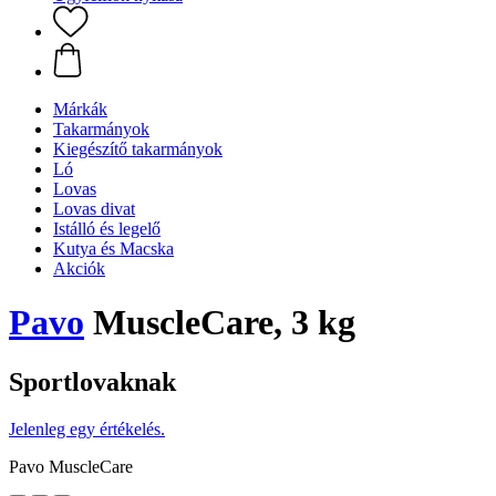
Márkák
Takarmányok
Kiegészítő takarmányok
Ló
Lovas
Lovas divat
Istálló és legelő
Kutya és Macska
Akciók
Pavo
MuscleCare, 3 kg
Sportlovaknak
Jelenleg egy értékelés.
Pavo MuscleCare