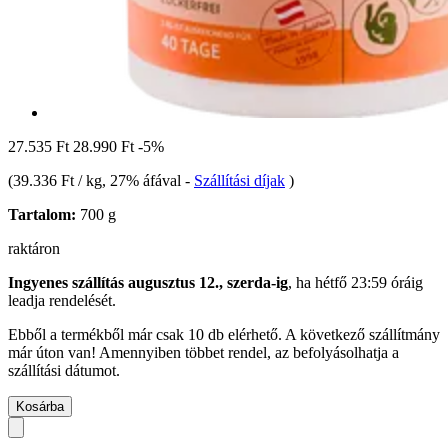
27.535 Ft
28.990 Ft
-5%
(
39.336 Ft / kg
, 27% áfával
-
Szállítási díjak
)
Tartalom:
700 g
raktáron
Ingyenes szállítás augusztus 12., szerda-ig
, ha
hétfő 23:59 óráig
leadja rendelését.
Ebből a termékből már csak 10 db elérhető. A következő szállítmány
már úton van! Amennyiben többet rendel, az befolyásolhatja a
szállítási dátumot.
Kosárba