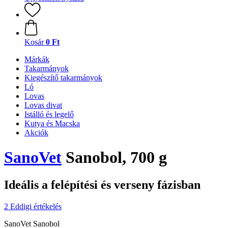
Kosár
0 Ft
Márkák
Takarmányok
Kiegészítő takarmányok
Ló
Lovas
Lovas divat
Istálló és legelő
Kutya és Macska
Akciók
SanoVet
Sanobol, 700 g
Ideális a felépítési és verseny fázisban
2 Eddigi értékelés
SanoVet Sanobol