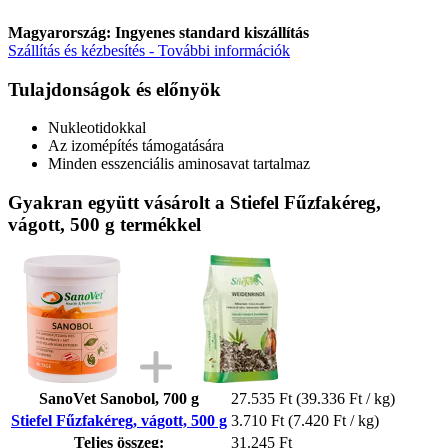
Magyarország: Ingyenes standard kiszállítás
Szállítás és kézbesítés - További információk
Tulajdonságok és előnyök
Nukleotidokkal
Az izomépítés támogatására
Minden esszenciális aminosavat tartalmaz
Gyakran együtt vásárolt a Stiefel Fűzfakéreg,
vágott, 500 g termékkel
SanoVet Sanobol, 700 g
27.535 Ft
(39.336 Ft / kg)
Stiefel Fűzfakéreg, vágott, 500 g
3.710 Ft
(7.420 Ft / kg)
Teljes összeg:
31.245 Ft