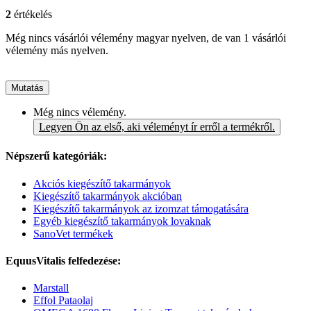
2
értékelés
Még nincs vásárlói vélemény magyar nyelven, de van 1 vásárlói
vélemény más nyelven.
Mutatás
Még nincs vélemény.
Legyen Ön az első, aki véleményt ír erről a termékről.
Népszerű kategóriák:
Akciós kiegészítő takarmányok
Kiegészítő takarmányok akcióban
Kiegészítő takarmányok az izomzat támogatására
Egyéb kiegészítő takarmányok lovaknak
SanoVet termékek
EquusVitalis felfedezése:
Marstall
Effol Pataolaj