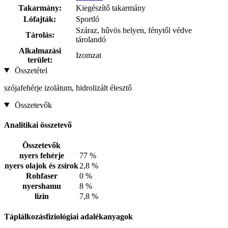
Takarmány:
Kiegészítő takarmány
Lófajták:
Sportló
Száraz, hűvös helyen, fénytől védve
Tárolás:
tárolandó
Alkalmazási
Izomzat
terület:
Összetétel
szójafehérje izolátum, hidrolizált élesztő
Összetevők
Analitikai összetevő
Összetevők
nyers fehérje
77 %
nyers olajok és zsírok
2,8 %
Rohfaser
0 %
nyershamu
8 %
lizin
7,8 %
Táplálkozásfiziológiai adalékanyagok