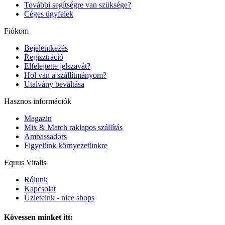
További segítségre van szüksége?
Céges ügyfelek
Fiókom
Bejelentkezés
Regisztráció
Elfelejtette jelszavát?
Hol van a szállítmányom?
Utalvány beváltása
Hasznos információk
Magazin
Mix & Match raklapos szállítás
Ambassadors
Figyelünk környezetünkre
Equus Vitalis
Rólunk
Kapcsolat
Üzleteink - nice shops
Kövessen minket itt: