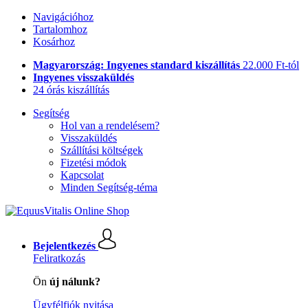
Navigációhoz
Tartalomhoz
Kosárhoz
Magyarország: Ingyenes standard kiszállítás
22.000 Ft-tól
Ingyenes visszaküldés
24 órás kiszállítás
Segítség
Hol van a rendelésem?
Visszaküldés
Szállítási költségek
Fizetési módok
Kapcsolat
Minden Segítség-téma
Bejelentkezés
Feliratkozás
Ön
új nálunk?
Ügyfélfiók nyitása