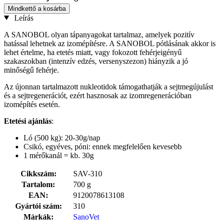
Mindkettő a kosárba
Leírás
A SANOBOL olyan tápanyagokat tartalmaz, amelyek pozitív
hatással lehetnek az izomépítésre. A SANOBOL pótlásának akkor is
lehet értelme, ha etetés miatt, vagy fokozott fehérjeigényű
szakaszokban (intenzív edzés, versenyszezon) hiányzik a jó
minőségű fehérje.
Az újonnan tartalmazott nukleotidok támogathatják a sejtmegújulást
és a sejtregenerációt, ezért hasznosak az izomregenerációban
izomépítés esetén.
Etetési ajánlás
:
Ló (500 kg): 20-30g/nap
Csikó, egyéves, póni: ennek megfelelően kevesebb
1 mérőkanál = kb. 30g
Cikkszám:
SAV-310
Tartalom:
700 g
EAN:
9120078613108
Gyártói szám:
310
Márkák:
SanoVet