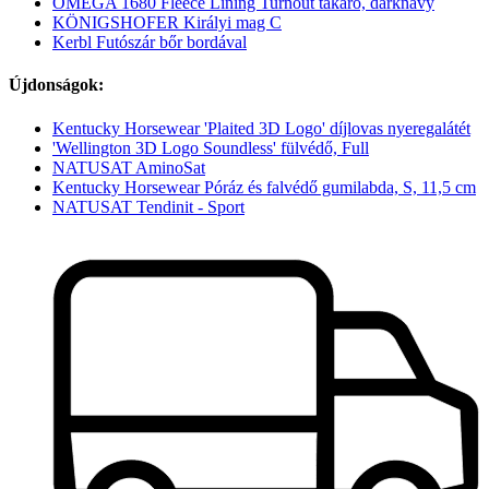
OMEGA 1680 Fleece Lining Turnout takaró, darknavy
KÖNIGSHOFER Királyi mag C
Kerbl Futószár bőr bordával
Újdonságok:
Kentucky Horsewear 'Plaited 3D Logo' díjlovas nyeregalátét
'Wellington 3D Logo Soundless' fülvédő, Full
NATUSAT AminoSat
Kentucky Horsewear Póráz és falvédő gumilabda, S, 11,5 cm
NATUSAT Tendinit - Sport