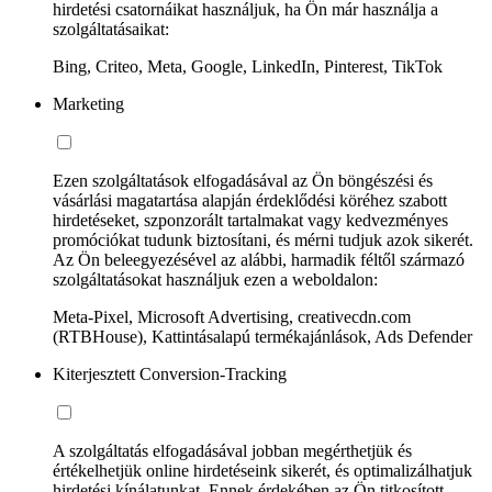
hirdetési csatornáikat használjuk, ha Ön már használja a
szolgáltatásaikat:
Bing, Criteo, Meta, Google, LinkedIn, Pinterest, TikTok
Marketing
Ezen szolgáltatások elfogadásával az Ön böngészési és
vásárlási magatartása alapján érdeklődési köréhez szabott
hirdetéseket, szponzorált tartalmakat vagy kedvezményes
promóciókat tudunk biztosítani, és mérni tudjuk azok sikerét.
Az Ön beleegyezésével az alábbi, harmadik féltől származó
szolgáltatásokat használjuk ezen a weboldalon:
Meta-Pixel, Microsoft Advertising, creativecdn.com
(RTBHouse), Kattintásalapú termékajánlások, Ads Defender
Kiterjesztett Conversion-Tracking
A szolgáltatás elfogadásával jobban megérthetjük és
értékelhetjük online hirdetéseink sikerét, és optimalizálhatjuk
hirdetési kínálatunkat. Ennek érdekében az Ön titkosított