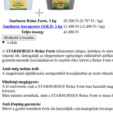
Starhorse Relax Forte, 3 kg
29.390 Ft
(9.797 Ft / kg)
Starhorse Anyagcsere GOLD, 1 kg
12.490 Ft
(12.490 Ft / kg)
Teljes összeg:
41.880 Ft
Mindkettő a kosárba
Leírás
A
STARHORSE® Relax Forte
kifejezetten ideges, hektikus és str
vitamin stb. támogatják az idegrendszer egészséges működését anélkül
gyümölcsaromák hozzáadásával és enyhén édes ízével a Relax Forte-t
Amit még tudnia kell:
A magnézium táplálkozási szempontból hozzájárulhat az izom ellazulá
Minőségi megjegyzés:
A ló szervezete csak a STARHORSE® Relax Forte-ban használt magné
felvenni.
Mint minden termékük, mint a STARHORSE® Relax Forte is tiszta éle
Anti-Doping-garancia:
Mivel a gyártó termékeit évek óta használják csúcskategóriás lovas