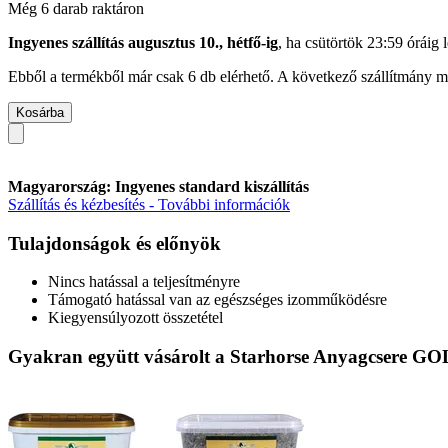
Még 6 darab raktáron
Ingyenes szállítás augusztus 10., hétfő-ig
, ha
csütörtök 23:59 óráig
l
Ebből a termékből már csak 6 db elérhető. A következő szállítmány má
Kosárba
Magyarország: Ingyenes standard kiszállítás
Szállítás és kézbesítés - További információk
Tulajdonságok és előnyök
Nincs hatással a teljesítményre
Támogató hatással van az egészséges izomműködésre
Kiegyensúlyozott összetétel
Gyakran együtt vásárolt a Starhorse Anyagcsere GO