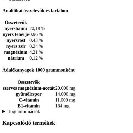
Analitikai összetevők és tartalom
Összetevők
nyershamu
20,18 %
nyers fehérje
0,96 %
nyersrost
0,43 %
nyers zsír
0,24 %
magnézium
4,21 %
nátrium
0,12 %
Adalékanyagok 1000 grammonként
Összetevők
szerves magnézium-acetát
20.000 mg
gyümölcspor
14.000 mg
C-vitamin
11.000 mg
B1-vitamin
184 mg
Jogi információk
Kapcsolódó termékek