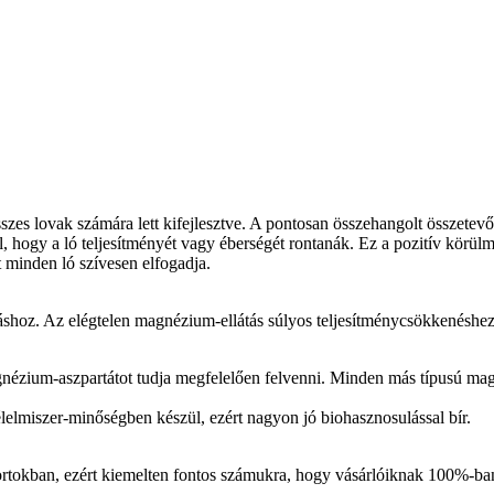
esszes lovak számára lett kifejlesztve. A pontosan összehangolt összete
, hogy a ló teljesítményét vagy éberségét rontanák. Ez a pozitív körü
 minden ló szívesen elfogadja.
shoz. Az elégtelen magnézium-ellátás súlyos teljesítménycsökkenéshez
zium-aszpartátot tudja megfelelően felvenni. Minden más típusú ma
lmiszer-minőségben készül, ezért nagyon jó biohasznosulással bír.
sportokban, ezért kiemelten fontos számukra, hogy vásárlóiknak 100%-b