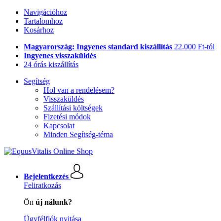
Navigációhoz
Tartalomhoz
Kosárhoz
Magyarország: Ingyenes standard kiszállítás
22.000 Ft-tól
Ingyenes visszaküldés
24 órás kiszállítás
Segítség
Hol van a rendelésem?
Visszaküldés
Szállítási költségek
Fizetési módok
Kapcsolat
Minden Segítség-téma
Bejelentkezés
Feliratkozás
Ön
új nálunk?
Ügyfélfiók nyitása