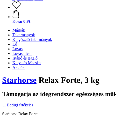
Kosár
0 Ft
Márkák
Takarmányok
Kiegészítő takarmányok
Ló
Lovas
Lovas divat
Istálló és legelő
Kutya és Macska
Akciók
Starhorse
Relax Forte, 3 kg
Támogatja az idegrendszer egészséges mű
11 Eddigi értékelés
Starhorse Relax Forte