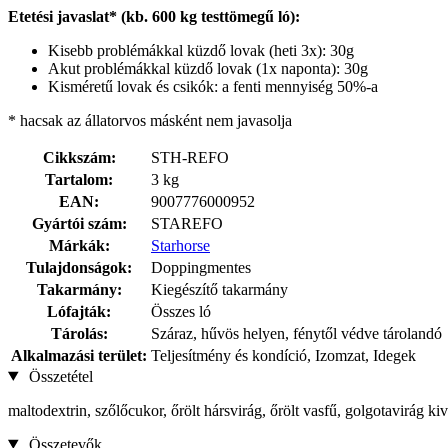
Etetési javaslat* (kb. 600 kg testtömegű ló):
Kisebb problémákkal küzdő lovak (heti 3x): 30g
Akut problémákkal küzdő lovak (1x naponta): 30g
Kisméretű lovak és csikók: a fenti mennyiség 50%-a
* hacsak az állatorvos másként nem javasolja
Cikkszám:
STH-REFO
Tartalom:
3 kg
EAN:
9007776000952
Gyártói szám:
STAREFO
Márkák:
Starhorse
Tulajdonságok:
Doppingmentes
Takarmány:
Kiegészítő takarmány
Lófajták:
Összes ló
Tárolás:
Száraz, hűvös helyen, fénytől védve tárolandó
Alkalmazási terület:
Teljesítmény és kondíció, Izomzat, Idegek
Összetétel
maltodextrin, szőlőcukor, őrölt hársvirág, őrölt vasfű, golgotavirág ki
Összetevők