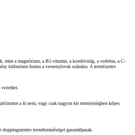
vők, mint a magnézium, a B1-vitamin, a komlóvirág, a verbéna, a C-
lmény különösen fontos a versenylovak számára. A természetes
 vezethet.
gnéziumot a ló nem, vagy csak nagyon kis mennyiségben képes
an doppingmentes termékminőséget garantáljanak.