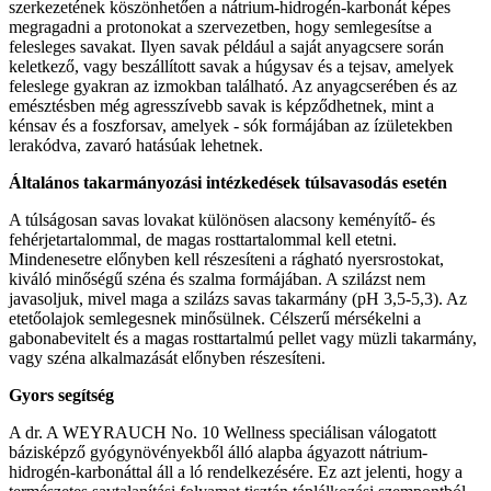
szerkezetének köszönhetően a nátrium-hidrogén-karbonát képes
megragadni a protonokat a szervezetben, hogy semlegesítse a
felesleges savakat. Ilyen savak például a saját anyagcsere során
keletkező, vagy beszállított savak a húgysav és a tejsav, amelyek
feleslege gyakran az izmokban található. Az anyagcserében és az
emésztésben még agresszívebb savak is képződhetnek, mint a
kénsav és a foszforsav, amelyek - sók formájában az ízületekben
lerakódva, zavaró hatásúak lehetnek.
Általános takarmányozási intézkedések túlsavasodás esetén
A túlságosan savas lovakat különösen alacsony keményítő- és
fehérjetartalommal, de magas rosttartalommal kell etetni.
Mindenesetre előnyben kell részesíteni a rágható nyersrostokat,
kiváló minőségű széna és szalma formájában. A szilázst nem
javasoljuk, mivel maga a szilázs savas takarmány (pH 3,5-5,3). Az
etetőolajok semlegesnek minősülnek. Célszerű mérsékelni a
gabonabevitelt és a magas rosttartalmú pellet vagy müzli takarmány,
vagy széna alkalmazását előnyben részesíteni.
Gyors segítség
A dr. A WEYRAUCH No. 10 Wellness speciálisan válogatott
bázisképző gyógynövényekből álló alapba ágyazott nátrium-
hidrogén-karbonáttal áll a ló rendelkezésére. Ez azt jelenti, hogy a