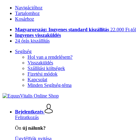
Navigációhoz
Tartalomhoz
Kosárhoz
Magyarország: Ingyenes standard kiszállítás
22.000 Ft-tól
Ingyenes visszaküldés
24 órás kiszállítás
Segítség
Hol van a rendelésem?
Visszaküldés
Szállítási költségek
Fizetési módok
Kapcsolat
Minden Segítség-téma
Bejelentkezés
Feliratkozás
Ön
új nálunk?
Ügyfélfiók nyitása