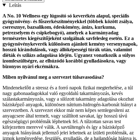
Leírás
A No. 10 Wellness egy lúgosító só keverékén alapul, speciális
gyógynövény- és fűszerkészítményekkel (többek között zsálya,
cseresznye, bazsalikom, édeskömény, ánizs, kurkuma,
petrezselyem és csipkebogyó), amelyek a karmányadag
természetes kiegészítőjeként szolgálnak savfelesleg esetén. Ez a
gyógynövénykeverék különösen ajánlott kemény versenynapok,
hosszú kirándulások, vagy állóképességi túrák után, valamint
diéták és szilázs adagolása idején. Ugyanez vonatkozik a súlyos
izomfeszültségre, az elhúzódó korábbi gyulladásokra, vagy
bizonyos nyári ekcémákra.
Miben nyilvánul meg a szervezet túlsavasodása?
Mindenekelőtt a stressz és a forró napok fizikai megterhelése, a túl
nagy gabonaadagokkal való egyoldalú takarmányozás, kevés
szálastakarmányozás, vagy a silózott takarmány adagolása okozhat
bázisképző anyagok, különösen nátrium-hidrogén-karbonát hiányt a
szervezetben. A szervezet ekkor már nem képes semlegesíteni az
anyagcsere által termelt, vagy szállított savakat, így hosszú távú
egészségügyi problémák léphetnek fel. A túlzottan savas test
kifejezetten merevvé válik. A savtúltengés és így a bázisképző
anyagok hiányának jellemző jelei lehetnek az ízületi problémák, az
izmok keményedése, feszülés, gyulladás, de a hajlandóság hiánya is.