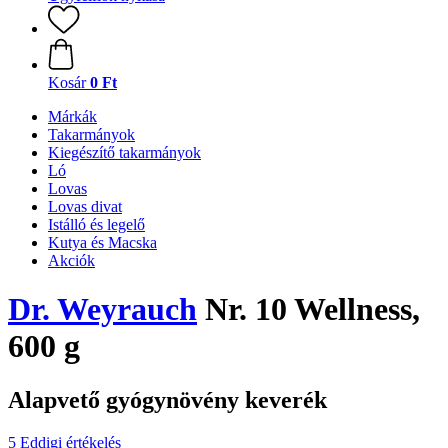
Kosár
0 Ft
Márkák
Takarmányok
Kiegészítő takarmányok
Ló
Lovas
Lovas divat
Istálló és legelő
Kutya és Macska
Akciók
Dr. Weyrauch
Nr. 10 Wellness,
600 g
Alapvető gyógynövény keverék
5 Eddigi értékelés