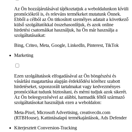
Az Ön hozzájárulásával tájékoztatjuk a weboldalunkon kívüli
promóciókról is, és releváns termékeket mutatunk Önnek.
Ebből a célból az Ön titkosított személyes adatait a következő
külső szolgáltatókkal összehasonlítjuk, és azok online
hirdetési csatornáikat használjuk, ha Ön már használja a
szolgáltatásaikat:
Bing, Criteo, Meta, Google, LinkedIn, Pinterest, TikTok
Marketing
Ezen szolgáltatások elfogadásával az Ön böngészési és
vásárlási magatartása alapján érdeklődési köréhez szabott
hirdetéseket, szponzorált tartalmakat vagy kedvezményes
promóciókat tudunk biztosítani, és mérni tudjuk azok sikerét.
Az Ön beleegyezésével az alábbi, harmadik féltől származó
szolgáltatásokat használjuk ezen a weboldalon:
Meta-Pixel, Microsoft Advertising, creativecdn.com
(RTBHouse), Kattintásalapú termékajánlások, Ads Defender
Kiterjesztett Conversion-Tracking