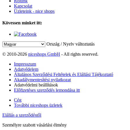
Rólunk
Kapcsolat
Üzleteink - nice shops
Kövessen minket itt:
Ország / Nyelv változtatás
© 2010-2026
niceshops GmbH
- All rights reserved.
Impresszum
Adatvédelem
Általános Szerződési Feltételek és Elállási Tájékoztató
Akadálymentesítési nyilatkozat
Adatvédelmi beállítások
Előfizetéses szerződés lemondása itt
Cég
További niceshops üzletek
Elállás a szerződéstől
Személyre szabott vásárlási élmény