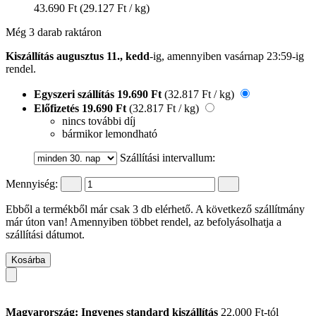
43.690 Ft
(29.127 Ft / kg)
Még 3 darab raktáron
Kiszállítás augusztus 11., kedd
-ig, amennyiben
vasárnap 23:59-ig
rendel.
Egyszeri szállítás
19.690 Ft
(32.817 Ft / kg)
Előfizetés
19.690 Ft
(32.817 Ft / kg)
nincs további díj
bármikor lemondható
Szállítási intervallum:
Mennyiség:
Ebből a termékből már csak 3 db elérhető. A következő szállítmány
már úton van! Amennyiben többet rendel, az befolyásolhatja a
szállítási dátumot.
Kosárba
Magyarország: Ingyenes standard kiszállítás
22.000 Ft-tól