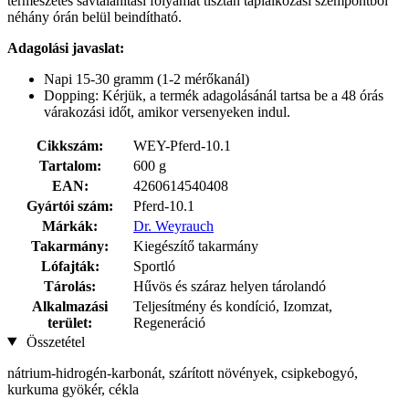
természetes savtalanítási folyamat tisztán táplálkozási szempontból
néhány órán belül beindítható.
Adagolási javaslat:
Napi 15-30 gramm (1-2 mérőkanál)
Dopping: Kérjük, a termék adagolásánál tartsa be a 48 órás
várakozási időt, amikor versenyeken indul.
Cikkszám:
WEY-Pferd-10.1
Tartalom:
600 g
EAN:
4260614540408
Gyártói szám:
Pferd-10.1
Márkák:
Dr. Weyrauch
Takarmány:
Kiegészítő takarmány
Lófajták:
Sportló
Tárolás:
Hűvös és száraz helyen tárolandó
Alkalmazási
Teljesítmény és kondíció, Izomzat,
terület:
Regeneráció
Összetétel
nátrium-hidrogén-karbonát, szárított növények, csipkebogyó,
kurkuma gyökér, cékla