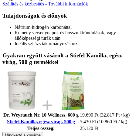
Szállítás és kézbesítés - További információk
Tulajdonságok és előnyök
Nátrium-hidrogén-karbonáttal
Kemény versenynapok és hosszú kirándulások, vagy
állóképességi túrák után
Ideális szilázs takarmányozáshoz
Gyakran együtt vásárolt a Stiefel Kamilla, egész
virág, 500 g termékkel
Dr. Weyrauch Nr. 10 Wellness, 600 g
19.690 Ft
(32.817 Ft / kg)
Stiefel Kamilla, egész virág, 500 g
5.430 Ft
(10.860 Ft / kg)
Teljes összeg:
25.120 Ft
Mindkettő a kosárba