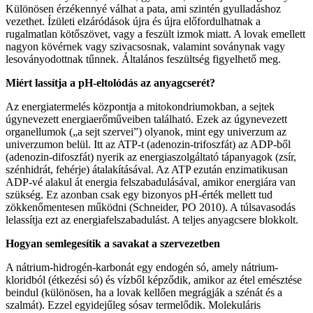
Különösen érzékennyé válhat a pata, ami szintén gyulladáshoz
vezethet. Ízületi elzáródások újra és újra előfordulhatnak a
rugalmatlan kötőszövet, vagy a feszült izmok miatt. A lovak emellett
nagyon kövérnek vagy szivacsosnak, valamint soványnak vagy
lesoványodottnak tűnnek. Általános feszültség figyelhető meg.
Miért lassítja a pH-eltolódás az anyagcserét?
Az energiatermelés központja a mitokondriumokban, a sejtek
úgynevezett energiaerőműveiben található. Ezek az úgynevezett
organellumok („a sejt szervei”) olyanok, mint egy univerzum az
univerzumon belül. Itt az ATP-t (adenozin-trifoszfát) az ADP-ből
(adenozin-difoszfát) nyerik az energiaszolgáltató tápanyagok (zsír,
szénhidrát, fehérje) átalakításával. Az ATP ezután enzimatikusan
ADP-vé alakul át energia felszabadulásával, amikor energiára van
szükség. Ez azonban csak egy bizonyos pH-érték mellett tud
zökkenőmentesen működni (Schneider, PO 2010). A túlsavasodás
lelassítja ezt az energiafelszabadulást. A teljes anyagcsere blokkolt.
Hogyan semlegesítik a savakat a szervezetben
A nátrium-hidrogén-karbonát egy endogén só, amely nátrium-
kloridból (étkezési só) és vízből képződik, amikor az étel emésztése
beindul (különösen, ha a lovak kellően megrágják a szénát és a
szalmát). Ezzel egyidejűleg sósav termelődik. Molekuláris