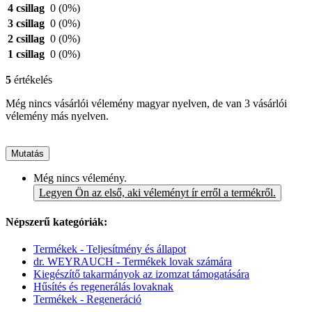
4 csillag
0
(0%)
3 csillag
0
(0%)
2 csillag
0
(0%)
1 csillag
0
(0%)
5
értékelés
Még nincs vásárlói vélemény magyar nyelven, de van 3 vásárlói
vélemény más nyelven.
Mutatás
Még nincs vélemény.
Legyen Ön az első, aki véleményt ír erről a termékről.
Népszerű kategóriák:
Termékek - Teljesítmény és állapot
dr. WEYRAUCH - Termékek lovak számára
Kiegészítő takarmányok az izomzat támogatására
Hűsítés és regenerálás lovaknak
Termékek - Regeneráció