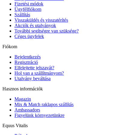
Fizetési módok
Ügyfélfiókom
Szállítás
Visszaküldés és visszatérítés
Akciók és utalványok
További segítségre van szüksége?
Céges ügyfelek
Fiókom
Bejelentkezés
Regisztráció
Elfelejtette jelszavát?
Hol van a szállítmányom?
Utalvány beváltása
Hasznos információk
Magazin
Mix & Match raklapos szállítás
Ambassadors
Figyelünk környezetünkre
Equus Vitalis