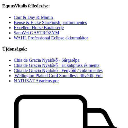
EquusVitalis felfedezése:
Carr & Day & Martin
Bense & Eicke StarFinish parfümmentes
Excellent Horse Barátcserje
SanoVet GASTROZYM
WAHL Professional Eclipse akkumulátor
Újdonságok:
Chia de Gracia Nyalókő - Sárgarépa
Chia de Gracia Nyalókő - Eukaliptusz és menta
Chia de Gracia Nyalókő - Fenyőtű / cukormentes
'Wellington Plaited Cord Soundless' fülvédő, Full
NATUSAT Agaricus por