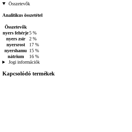
Összetevők
Analitikus összetétel
Összetevők
nyers fehérje
5 %
nyers zsír
2 %
nyersrost
17 %
nyershamu
15 %
nátrium
16 %
Jogi információk
Kapcsolódó termékek