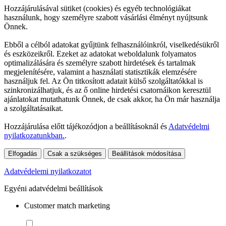
Hozzájárulásával sütiket (cookies) és egyéb technológiákat
használunk, hogy személyre szabott vásárlási élményt nyújtsunk
Önnek.
Ebből a célból adatokat gyűjtünk felhasználóinkról, viselkedésükről
és eszközeikről. Ezeket az adatokat weboldalunk folyamatos
optimalizálására és személyre szabott hirdetések és tartalmak
megjelenítésére, valamint a használati statisztikák elemzésére
használjuk fel. Az Ön titkosított adatait külső szolgáltatókkal is
szinkronizálhatjuk, és az ő online hirdetési csatornáikon keresztül
ajánlatokat mutathatunk Önnek, de csak akkor, ha Ön már használja
a szolgáltatásaikat.
Hozzájárulása előtt tájékozódjon a beállításoknál és
Adatvédelmi
nyilatkozatunkban.
.
Elfogadás
Csak a szükséges
Beállítások módosítása
Adatvédelemi nyilatkozatot
Egyéni adatvédelmi beállítások
Customer match marketing