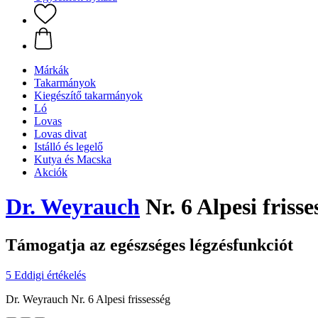
Márkák
Takarmányok
Kiegészítő takarmányok
Ló
Lovas
Lovas divat
Istálló és legelő
Kutya és Macska
Akciók
Dr. Weyrauch
Nr. 6 Alpesi frisse
Támogatja az egészséges légzésfunkciót
5 Eddigi értékelés
Dr. Weyrauch Nr. 6 Alpesi frissesség