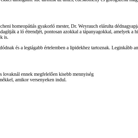
eni homeopátiás gyakorló mester, Dr. Weyrauch elárulta dédnagyapja re
zdagítják a ló étrendjét, pontosan azokkal a tápanyagokkal, amelyek a
k is.
dnak és a legtágabb értelemben a lipidekhez tartoznak. Leginkább anti
kis lovaknál ennek megfelelően kisebb mennyiség
ermékkel, amikor versenyeken indul.