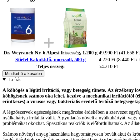
Dr. Weyrauch Nr. 6 Alpesi frissesség, 1.200 g
49.990 Ft
(41.658 Ft
Stiefel Kakukkfű, morzsolt, 500 g
4.220 Ft
(8.440 Ft / 
Teljes összeg:
54.210 Ft
Mindkettő a kosárba
Leírás
A köhögés a légúti irritáció, vagy betegség tünete.
Az érzékeny lov
köhögésnek számos oka lehet, kezdve a mechanikai irritációtól (é
érintkezés) a vírusos vagy bakteriális eredetű fertőző betegségek
A légzőszervek egészségének megőrzése érdekében a szervezet egyfajt
nyálkahártya irritálttá válik. A gyulladás növeli a nyálkahártyát, va
problémákat okozhat. Spasztikus reakciók is előfordulhatnak. Az állato
Számos növényi anyag használata hagyományosan bevált akut és króniku
ápoló, illóolajokban és úgynevezett terpénekben gazdag gyógynövénye