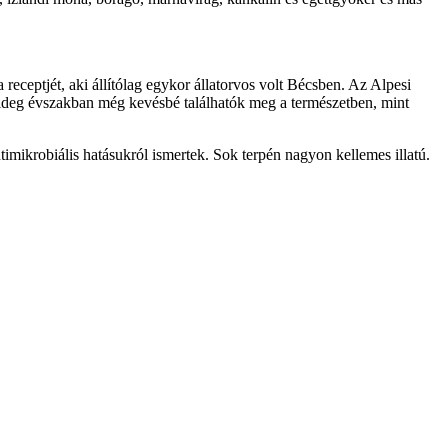
ceptjét, aki állítólag egykor állatorvos volt Bécsben. Az Alpesi
 hideg évszakban még kevésbé találhatók meg a természetben, mint
mikrobiális hatásukról ismertek. Sok terpén nagyon kellemes illatú.