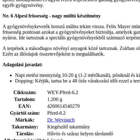
egyéb gyógynövény.
Nr. 6 Alpesi frissesség - nagy múltú készítmény
A gyógynövénykeverék hosszú múltra tekint vissza. Felix Mayer münch
frissesség pontosan azokat a gyógynövényeket biztosítja, amelyek ga
nyáron. Ide tartoznak a speciális gyógynövényekből származó terpéne
A terpének a másodlagos növényi anyagok közé tartoznak. Zsírban oldó
Ezért az illóolajok összetevőjeként is megtalálhatók.
Adagolási javaslat:
Napi etetési mennyiség 10-20 g (1-2 mérőkanál), póniknál és 
Dopping: Kérjük, tartsa be a 48 órás várakozási időt ezzel a t
Cikkszám:
WEY-Pferd-6.2
Tartalom:
1.200 g
EAN:
4260614540279
Gyártói szám:
Pferd-6.2
Márkák:
Dr. Weyrauch
Takarmány:
Kiegészítő takarmány
Tárolás:
Hűvös és száraz helyen tárolandó