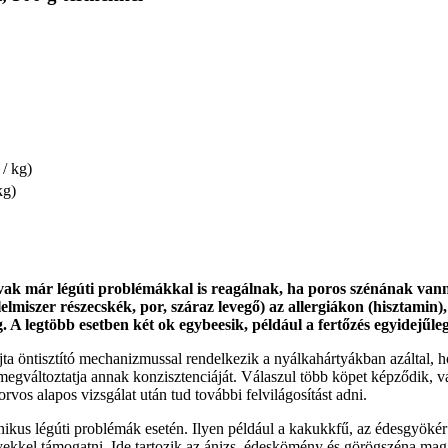
 / kg)
kg)
ak már légúti problémákkal is reagálnak, ha poros szénának vannak
lelmiszer részecskék, por, száraz levegő) az allergiákon (hisztami
ig. A legtöbb esetben két ok egybeesik, például a fertőzés egyidejűl
a öntisztító mechanizmussal rendelkezik a nyálkahártyákban azáltal, 
gy megváltoztatja annak konzisztenciáját. Válaszul több köpet képződik, 
rvos alapos vizsgálat után tud további felvilágosítást adni.
s légúti problémák esetén. Ilyen például a kakukkfű, az édesgyökér vag
kkel támogatni. Ide tartozik az ánizs, édeskömény és görögszéna mag,