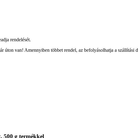
eadja rendelését.
r úton van! Amennyiben többet rendel, az befolyásolhatja a szállítási 
, 500 g termékkel