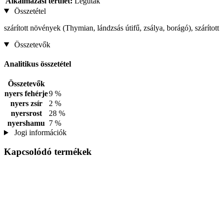
Alkalmazási terület:
Légutak
Összetétel
szárított növények (Thymian, lándzsás útifű, zsálya, borágó), száríto
Összetevők
Analitikus összetétel
Összetevők
nyers fehérje
9 %
nyers zsír
2 %
nyersrost
28 %
nyershamu
7 %
Jogi információk
Kapcsolódó termékek