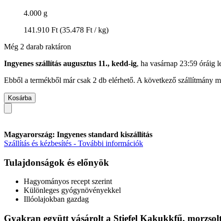
4.000 g
141.910 Ft
(35.478 Ft / kg)
Még 2 darab raktáron
Ingyenes szállítás augusztus 11., kedd-ig
, ha
vasárnap 23:59 óráig
l
Ebből a termékből már csak 2 db elérhető. A következő szállítmány má
Kosárba
Magyarország: Ingyenes standard kiszállítás
Szállítás és kézbesítés - További információk
Tulajdonságok és előnyök
Hagyományos recept szerint
Különleges gyógynövényekkel
Illóolajokban gazdag
Gyakran együtt vásárolt a Stiefel Kakukkfű, morzsolt