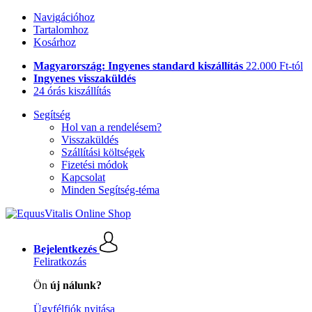
Navigációhoz
Tartalomhoz
Kosárhoz
Magyarország: Ingyenes standard kiszállítás
22.000 Ft-tól
Ingyenes visszaküldés
24 órás kiszállítás
Segítség
Hol van a rendelésem?
Visszaküldés
Szállítási költségek
Fizetési módok
Kapcsolat
Minden Segítség-téma
Bejelentkezés
Feliratkozás
Ön
új nálunk?
Ügyfélfiók nyitása