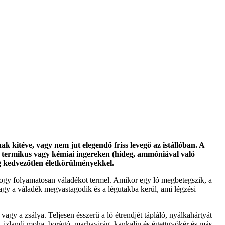
 kitéve, vagy nem jut elegendő friss levegő az istállóban. A
n), termikus vagy kémiai ingereken (hideg, ammóniával való
eg kedvezőtlen életkörülményekkel.
hogy folyamatosan váladékot termel. Amikor egy ló megbetegszik, a
vagy a váladék megvastagodik és a légutakba kerül, ami légzési
y a zsálya. Teljesen ésszerű a ló étrendjét tápláló, nyálkahártyát
 izlandi moha, borágó, marhavirág, kankalin és égettgyökér és más