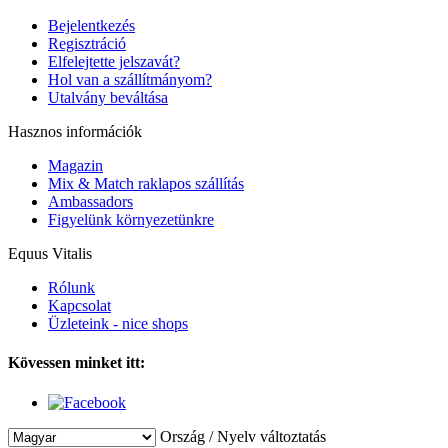
Bejelentkezés
Regisztráció
Elfelejtette jelszavát?
Hol van a szállítmányom?
Utalvány beváltása
Hasznos információk
Magazin
Mix & Match raklapos szállítás
Ambassadors
Figyelünk környezetünkre
Equus Vitalis
Rólunk
Kapcsolat
Üzleteink - nice shops
Kövessen minket itt:
Ország / Nyelv változtatás