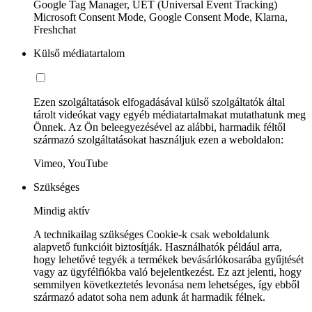
Google Tag Manager, UET (Universal Event Tracking)
Microsoft Consent Mode, Google Consent Mode, Klarna,
Freshchat
Külső médiatartalom
Ezen szolgáltatások elfogadásával külső szolgáltatók által
tárolt videókat vagy egyéb médiatartalmakat mutathatunk meg
Önnek. Az Ön beleegyezésével az alábbi, harmadik féltől
származó szolgáltatásokat használjuk ezen a weboldalon:
Vimeo, YouTube
Szükséges
Mindig aktív
A technikailag szükséges Cookie-k csak weboldalunk
alapvető funkcióit biztosítják. Használhatók például arra,
hogy lehetővé tegyék a termékek bevásárlókosarába gyűjtését
vagy az ügyfélfiókba való bejelentkezést. Ez azt jelenti, hogy
semmilyen következtetés levonása nem lehetséges, így ebből
származó adatot soha nem adunk át harmadik félnek.