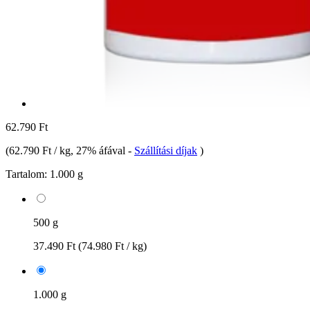
62.790 Ft
(
62.790 Ft / kg
, 27% áfával
-
Szállítási díjak
)
Tartalom:
1.000 g
500 g
37.490 Ft
(74.980 Ft / kg)
1.000 g