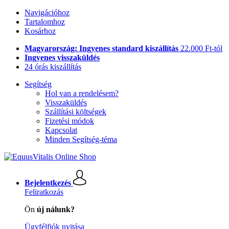
Navigációhoz
Tartalomhoz
Kosárhoz
Magyarország: Ingyenes standard kiszállítás
22.000 Ft-tól
Ingyenes visszaküldés
24 órás kiszállítás
Segítség
Hol van a rendelésem?
Visszaküldés
Szállítási költségek
Fizetési módok
Kapcsolat
Minden Segítség-téma
Bejelentkezés
Feliratkozás
Ön
új nálunk?
Ügyfélfiók nyitása