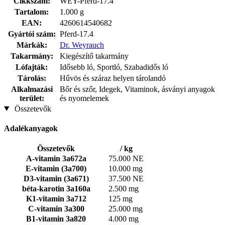
Cikkszám:
WEY-Pferd-17.4
Tartalom:
1.000 g
EAN:
4260614540682
Gyártói szám:
Pferd-17.4
Márkák:
Dr. Weyrauch
Takarmány:
Kiegészítő takarmány
Lófajták:
Idősebb ló, Sportló, Szabadidős ló
Tárolás:
Hűvös és száraz helyen tárolandó
Alkalmazási
Bőr és szőr, Idegek, Vitaminok, ásványi anyagok
terület:
és nyomelemek
Összetevők
Adalékanyagok
Összetevők
/ kg
A-vitamin 3a672a
75.000 NE
E-vitamin (3a700)
10.000 mg
D3-vitamin (3a671)
37.500 NE
béta-karotin 3a160a
2.500 mg
K1-vitamin 3a712
125 mg
C-vitamin 3a300
25.000 mg
B1-vitamin 3a820
4.000 mg