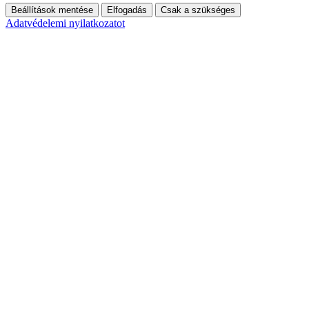
Beállítások mentése
Elfogadás
Csak a szükséges
Adatvédelemi nyilatkozatot