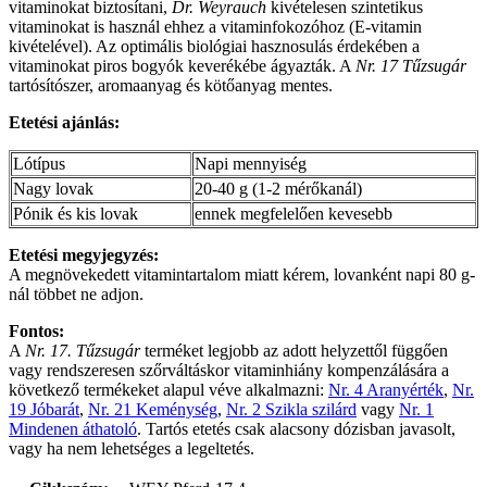
vitaminokat biztosítani,
Dr. Weyrauch
kivételesen szintetikus
vitaminokat is használ ehhez a vitaminfokozóhoz (E-vitamin
kivételével). Az optimális biológiai hasznosulás érdekében a
vitaminokat piros bogyók keverékébe ágyazták. A
Nr. 17 Tűzsugár
tartósítószer, aromaanyag és kötőanyag mentes.
Etetési ajánlás:
Lótípus
Napi mennyiség
Nagy lovak
20-40 g (1-2 mérőkanál)
Pónik és kis lovak
ennek megfelelően kevesebb
Etetési megyjegyzés:
A megnövekedett vitamintartalom miatt kérem, lovanként napi 80 g-
nál többet ne adjon.
Fontos:
A
Nr. 17. Tűzsugár
terméket legjobb az adott helyzettől függően
vagy rendszeresen szőrváltáskor vitaminhiány kompenzálására a
következő termékeket alapul véve alkalmazni:
Nr. 4 Aranyérték
,
Nr.
19 Jóbarát
,
Nr. 21 Keménység
,
Nr. 2 Szikla szilárd
vagy
Nr. 1
Mindenen áthatoló
. Tartós etetés csak alacsony dózisban javasolt,
vagy ha nem lehetséges a legeltetés.