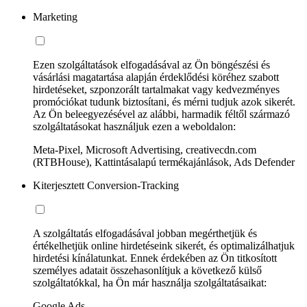
Marketing
Ezen szolgáltatások elfogadásával az Ön böngészési és
vásárlási magatartása alapján érdeklődési köréhez szabott
hirdetéseket, szponzorált tartalmakat vagy kedvezményes
promóciókat tudunk biztosítani, és mérni tudjuk azok sikerét.
Az Ön beleegyezésével az alábbi, harmadik féltől származó
szolgáltatásokat használjuk ezen a weboldalon:
Meta-Pixel, Microsoft Advertising, creativecdn.com
(RTBHouse), Kattintásalapú termékajánlások, Ads Defender
Kiterjesztett Conversion-Tracking
A szolgáltatás elfogadásával jobban megérthetjük és
értékelhetjük online hirdetéseink sikerét, és optimalizálhatjuk
hirdetési kínálatunkat. Ennek érdekében az Ön titkosított
személyes adatait összehasonlítjuk a következő külső
szolgáltatókkal, ha Ön már használja szolgáltatásaikat:
Google Ads