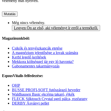
vélemény más nyelven.
Mutatás
Még nincs vélemény.
Legyen Ön az első, aki véleményt ír erről a termékről.
Magazinunkból:
Csikók és tenyészkancák etetése
A magnézium jelentősége a lovak számára
Kerbl legelő kerítések
Mekkora költséggel jár egy ló havonta?
Gabonamentes takarmányozás
EquusVitalis felfedezése:
QHP
BUSSE PROFI-SOFT futószárazó heveder
Waldhausen Basic ekcéma takaró, éjkék
FLECK Silktouch Crystal ugró pálca, rozéarany
DERBY Ásványi pellet