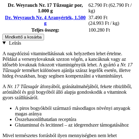
Dr. Weyrauch Nr. 17 Tűzsugár por,
62.790 Ft
(62.790 Ft /
1.000 g
kg)
Dr. Weyrauch Nr. 4 Aranyérték, 1.500
37.490 Ft
g
(24.993 Ft / kg)
Teljes összeg:
100.280 Ft
Mindkettő a kosárba
Leírás
A nagydózisú vitaminellátásnak sok helyzetben lehet értelme.
Például a versenylovaknak szezon végén, a kancáknak vagy az
idősebb lovaknak fokozott vitaminigényük lehet. A gyártó a
Nr. 17
Tűzsugár
terméket különösen ajánlja száraz legelők esetén, illetve
hideg évszakban, hogy segítsen kompenzálni a vitaminhiányt.
A
Nr. 17 Tűzsugár
áfonyából, gránátalmahéjából, fekete ribizliből,
aróniából és goji bogyóból álló alapja gondoskodik a vitaminok
gyors szállításáról.
A piros bogyókból származó másodlagos növényi anyagok
magas aránya
Összehasonlíthatatlan receptúra
Glutaminnal és lecitinnel – az idegrendszer támogatásához
Mivel természetes forrásból ilyen mennyiségben nem lehet