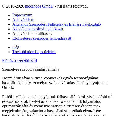
© 2010-2026
niceshops GmbH
- All rights reserved.
Impresszum
Adatvédelem
Általános Szerződési Feltételek és Elállási Tájékoztató
Akadálymentesítési nyilatkozat
Adatvédelmi beállítások
Előfizetéses szerződés lemondása itt
Cég
További niceshops üzletek
Elállás a szerződéstől
Személyre szabott vásárlási élmény
Hozzájárulásával sütiket (cookies) és egyéb technológiákat
használunk, hogy személyre szabott vásárlási élményt nyújtsunk
Önnek.
Ebből a célból adatokat gyűjtünk felhasználóinkról, viselkedésükről
és eszközeikről. Ezeket az adatokat weboldalunk folyamatos
optimalizálására és személyre szabott hirdetések és tartalmak
megjelenítésére, valamint a használati statisztikák elemzésére
használjuk fel. Az Ön titkosított adatait külső szolgáltatókkal is