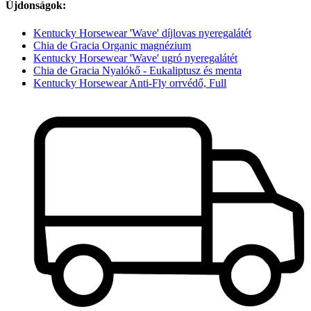
Újdonságok:
Kentucky Horsewear 'Wave' díjlovas nyeregalátét
Chia de Gracia Organic magnézium
Kentucky Horsewear 'Wave' ugró nyeregalátét
Chia de Gracia Nyalókő - Eukaliptusz és menta
Kentucky Horsewear Anti-Fly orrvédő, Full