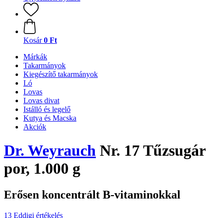
Kosár
0 Ft
Márkák
Takarmányok
Kiegészítő takarmányok
Ló
Lovas
Lovas divat
Istálló és legelő
Kutya és Macska
Akciók
Dr. Weyrauch
Nr. 17 Tűzsugár
por, 1.000 g
Erősen koncentrált B-vitaminokkal
13 Eddigi értékelés