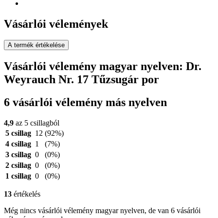
Vásárlói vélemények
A termék értékelése
Vásárlói vélemény magyar nyelven: Dr.
Weyrauch Nr. 17 Tűzsugár por
6 vásárlói vélemény más nyelven
4,9
az 5 csillagból
5 csillag
12
(92%)
4 csillag
1
(7%)
3 csillag
0
(0%)
2 csillag
0
(0%)
1 csillag
0
(0%)
13
értékelés
Még nincs vásárlói vélemény magyar nyelven, de van 6 vásárlói