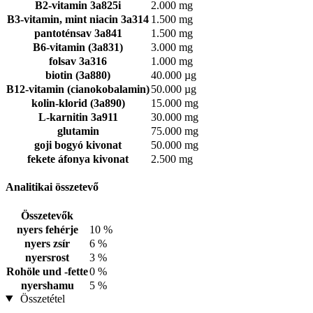
B2-vitamin 3a825i
2.000 mg
B3-vitamin, mint niacin 3a314
1.500 mg
pantoténsav 3a841
1.500 mg
B6-vitamin (3a831)
3.000 mg
folsav 3a316
1.000 mg
biotin (3a880)
40.000 µg
B12-vitamin (cianokobalamin)
50.000 µg
kolin-klorid (3a890)
15.000 mg
L-karnitin 3a911
30.000 mg
glutamin
75.000 mg
goji bogyó kivonat
50.000 mg
fekete áfonya kivonat
2.500 mg
Analitikai összetevő
Összetevők
nyers fehérje
10 %
nyers zsír
6 %
nyersrost
3 %
Rohöle und -fette
0 %
nyershamu
5 %
Összetétel