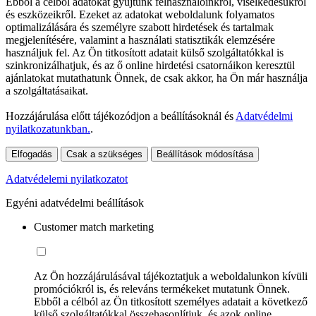
Ebből a célból adatokat gyűjtünk felhasználóinkról, viselkedésükről
és eszközeikről. Ezeket az adatokat weboldalunk folyamatos
optimalizálására és személyre szabott hirdetések és tartalmak
megjelenítésére, valamint a használati statisztikák elemzésére
használjuk fel. Az Ön titkosított adatait külső szolgáltatókkal is
szinkronizálhatjuk, és az ő online hirdetési csatornáikon keresztül
ajánlatokat mutathatunk Önnek, de csak akkor, ha Ön már használja
a szolgáltatásaikat.
Hozzájárulása előtt tájékozódjon a beállításoknál és
Adatvédelmi
nyilatkozatunkban.
.
Elfogadás
Csak a szükséges
Beállítások módosítása
Adatvédelemi nyilatkozatot
Egyéni adatvédelmi beállítások
Customer match marketing
Az Ön hozzájárulásával tájékoztatjuk a weboldalunkon kívüli
promóciókról is, és releváns termékeket mutatunk Önnek.
Ebből a célból az Ön titkosított személyes adatait a következő
külső szolgáltatókkal összehasonlítjuk, és azok online