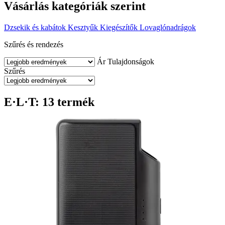
Vásárlás kategóriák szerint
Dzsekik és kabátok
Kesztyűk
Kiegészítők
Lovaglónadrágok
Szűrés és rendezés
Ár
Tulajdonságok
Szűrés
E·L·T: 13 termék