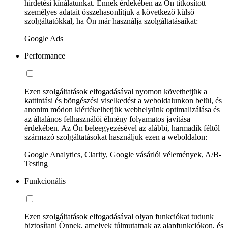
hirdetési kínálatunkat. Ennek érdekében az Ön titkosított
személyes adatait összehasonlítjuk a következő külső
szolgáltatókkal, ha Ön már használja szolgáltatásaikat:
Google Ads
Performance
Ezen szolgáltatások elfogadásával nyomon követhetjük a
kattintási és böngészési viselkedést a weboldalunkon belül, és
anonim módon kiértékelhetjük webhelyünk optimalizálása és
az általános felhasználói élmény folyamatos javítása
érdekében. Az Ön beleegyezésével az alábbi, harmadik féltől
származó szolgáltatásokat használjuk ezen a weboldalon:
Google Analytics, Clarity, Google vásárlói vélemények, A/B-
Testing
Funkcionális
Ezen szolgáltatások elfogadásával olyan funkciókat tudunk
biztosítani Önnek, amelyek túlmutatnak az alapfunkciókon, és