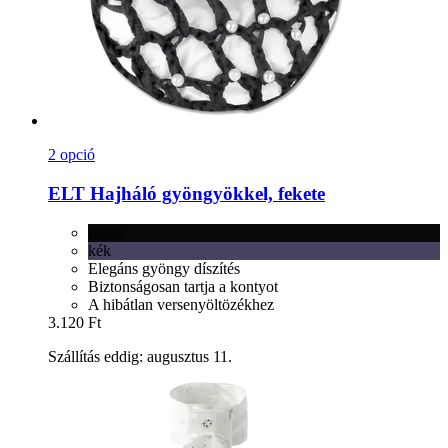
2 opció
ELT
Hajháló gyöngyökkel, fekete
fekete
kék
Elegáns gyöngy díszítés
Biztonságosan tartja a kontyot
A hibátlan versenyöltözékhez
3.120 Ft
Szállítás eddig: augusztus 11.