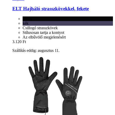
ELT
Hajháló strasszkövekkel, fekete
fekete
kék
Csillogó strasszkövek
Stílusosan tartja a kontyot
Az elbűvölő megjelenésért
3.120 Ft
Szállítás eddig: augusztus 11.