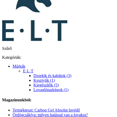
Szűrő
Kategóriák:
Márkák
E·L·T
Dzsekik és kabátok (3)
Kesztyűk (1)
Kiegészítők (5)
Lovaglónadrágok (1)
Magazinunkból:
Termékteszt: Carbon Gel Absolut ínvédő
Ördögcsáklya: milyen hatással van a lovakra?