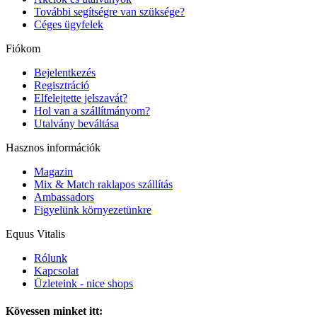
További segítségre van szüksége?
Céges ügyfelek
Fiókom
Bejelentkezés
Regisztráció
Elfelejtette jelszavát?
Hol van a szállítmányom?
Utalvány beváltása
Hasznos információk
Magazin
Mix & Match raklapos szállítás
Ambassadors
Figyelünk környezetünkre
Equus Vitalis
Rólunk
Kapcsolat
Üzleteink - nice shops
Kövessen minket itt: