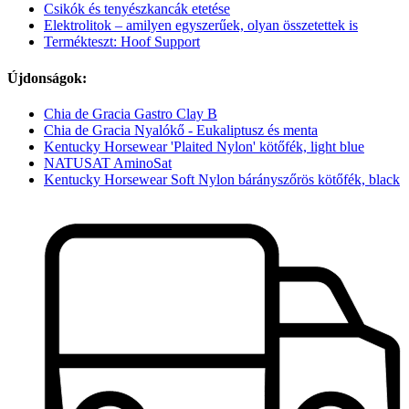
Csikók és tenyészkancák etetése
Elektrolitok – amilyen egyszerűek, olyan összetettek is
Termékteszt: Hoof Support
Újdonságok:
Chia de Gracia Gastro Clay B
Chia de Gracia Nyalókő - Eukaliptusz és menta
Kentucky Horsewear 'Plaited Nylon' kötőfék, light blue
NATUSAT AminoSat
Kentucky Horsewear Soft Nylon bárányszőrös kötőfék, black