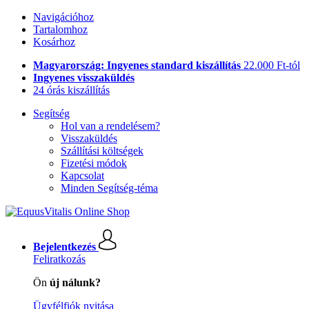
Navigációhoz
Tartalomhoz
Kosárhoz
Magyarország: Ingyenes standard kiszállítás
22.000 Ft-tól
Ingyenes visszaküldés
24 órás kiszállítás
Segítség
Hol van a rendelésem?
Visszaküldés
Szállítási költségek
Fizetési módok
Kapcsolat
Minden Segítség-téma
Bejelentkezés
Feliratkozás
Ön
új nálunk?
Ügyfélfiók nyitása