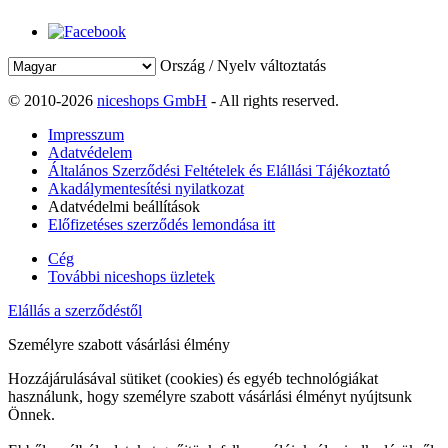
Ország / Nyelv változtatás
© 2010-2026
niceshops GmbH
- All rights reserved.
Impresszum
Adatvédelem
Általános Szerződési Feltételek és Elállási Tájékoztató
Akadálymentesítési nyilatkozat
Adatvédelmi beállítások
Előfizetéses szerződés lemondása itt
Cég
További niceshops üzletek
Elállás a szerződéstől
Személyre szabott vásárlási élmény
Hozzájárulásával sütiket (cookies) és egyéb technológiákat
használunk, hogy személyre szabott vásárlási élményt nyújtsunk
Önnek.