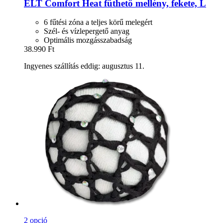
ELT
Comfort Heat fűthető mellény, fekete, L
6 fűtési zóna a teljes körű melegért
Szél- és vízlepergető anyag
Optimális mozgásszabadság
38.990 Ft
Ingyenes szállítás eddig: augusztus 11.
2 opció