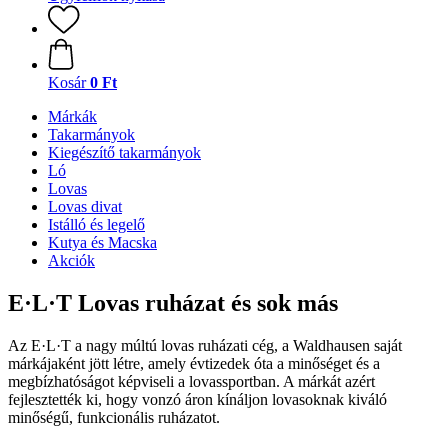
Kosár
0 Ft
Márkák
Takarmányok
Kiegészítő takarmányok
Ló
Lovas
Lovas divat
Istálló és legelő
Kutya és Macska
Akciók
E·L·T Lovas ruházat és sok más
Az E·L·T a nagy múltú lovas ruházati cég, a Waldhausen saját
márkájaként jött létre, amely évtizedek óta a minőséget és a
megbízhatóságot képviseli a lovassportban. A márkát azért
fejlesztették ki, hogy vonzó áron kínáljon lovasoknak kiváló
minőségű, funkcionális ruházatot.