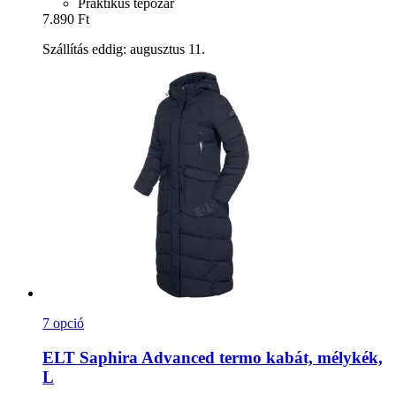
Praktikus tépőzár
7.890 Ft
Szállítás eddig: augusztus 11.
7 opció
ELT
Saphira Advanced termo kabát, mélykék,
L