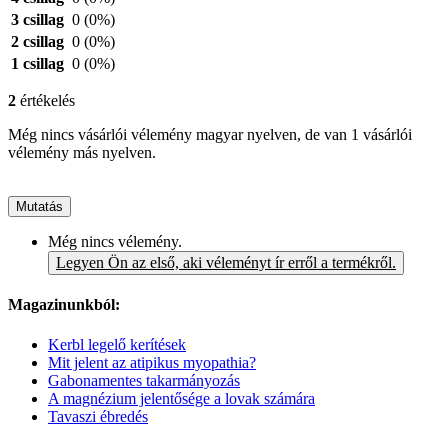
3 csillag
0
(0%)
2 csillag
0
(0%)
1 csillag
0
(0%)
2
értékelés
Még nincs vásárlói vélemény magyar nyelven, de van 1 vásárlói
vélemény más nyelven.
Mutatás
Még nincs vélemény.
Legyen Ön az első, aki véleményt ír erről a termékről.
Magazinunkból:
Kerbl legelő kerítések
Mit jelent az atipikus myopathia?
Gabonamentes takarmányozás
A magnézium jelentősége a lovak számára
Tavaszi ébredés