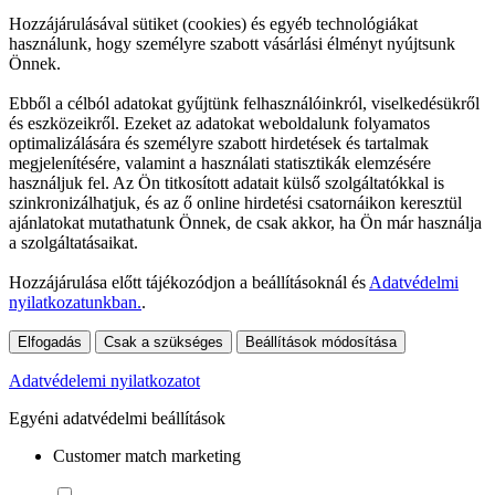
Hozzájárulásával sütiket (cookies) és egyéb technológiákat
használunk, hogy személyre szabott vásárlási élményt nyújtsunk
Önnek.
Ebből a célból adatokat gyűjtünk felhasználóinkról, viselkedésükről
és eszközeikről. Ezeket az adatokat weboldalunk folyamatos
optimalizálására és személyre szabott hirdetések és tartalmak
megjelenítésére, valamint a használati statisztikák elemzésére
használjuk fel. Az Ön titkosított adatait külső szolgáltatókkal is
szinkronizálhatjuk, és az ő online hirdetési csatornáikon keresztül
ajánlatokat mutathatunk Önnek, de csak akkor, ha Ön már használja
a szolgáltatásaikat.
Hozzájárulása előtt tájékozódjon a beállításoknál és
Adatvédelmi
nyilatkozatunkban.
.
Elfogadás
Csak a szükséges
Beállítások módosítása
Adatvédelemi nyilatkozatot
Egyéni adatvédelmi beállítások
Customer match marketing