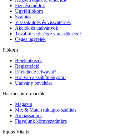
Fizetési módok
Ügyfélfiókom
Szállítás
Visszaküldés és visszatérítés
Akciók és utalványok
További segítségre van szüksége?
Céges ügyfelek
Fiókom
Bejelentkezés
Regisztráció
Elfelejtette jelszavát?
Hol van a szállítmányom?
Utalvány beváltása
Hasznos információk
Magazin
Mix & Match raklapos szállítás
Ambassadors
Figyelünk környezetünkre
Equus Vitalis