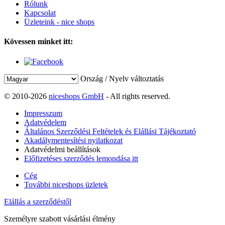
Rólunk
Kapcsolat
Üzleteink - nice shops
Kövessen minket itt:
Ország / Nyelv változtatás
© 2010-2026
niceshops GmbH
- All rights reserved.
Impresszum
Adatvédelem
Általános Szerződési Feltételek és Elállási Tájékoztató
Akadálymentesítési nyilatkozat
Adatvédelmi beállítások
Előfizetéses szerződés lemondása itt
Cég
További niceshops üzletek
Elállás a szerződéstől
Személyre szabott vásárlási élmény