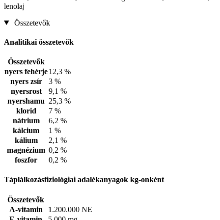
lenolaj
Összetevők
Analitikai összetevők
Összetevők
nyers fehérje
12,3 %
nyers zsír
3 %
nyersrost
9,1 %
nyershamu
25,3 %
klorid
7 %
nátrium
6,2 %
kálcium
1 %
kálium
2,1 %
magnézium
0,2 %
foszfor
0,2 %
Táplálkozásfiziológiai adalékanyagok kg-onként
Összetevők
A-vitamin
1.200.000 NE
E-vitamin
5.000 mg