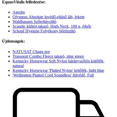
EquusVitalis felfedezése:
Agrobs
Olympus Absolute ínvédő-elülső láb, fekete
Waldhausen Szőreltávolító
Scandic kültéri takaró, High Neck, 100 g, éjkék
Schopf Hygiene Folyékony bőrtisztító
Újdonságok:
NATUSAT Chaga por
Transport Combo Fleece takaró, pine green
Kentucky Horsewear Soft Nylon bárányszőrös kötőfék,
natural
Kentucky Horsewear 'Plaited Nylon' kötőfék, light blue
'Wellington Plaited Cord Soundless' fülvédő, Full