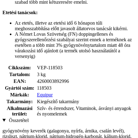
szabad több mint kétszeresére emelni.
Etetési tanácsok:
Az etetés, illetve az etetési idő 6 hónapon túli
meghosszabbítása előtt javasolt állatorvos tanácsát kikérni.
A Német Lovas Szövetség (FN) doppingellenes és
gyógyszerellenőrzési szabályai szerint ennek a terméknek az
esetében a több mint 3% gyógynövénytartalom miatt 48 óra
várakozási idő ajánlott (a termék utolsó használatától a
versenyig)
Cikkszám:
VEP-118503
Tartalom:
3 kg
EAN:
4260003892996
Gyártói szám:
118503
Márkák:
Equipur
Takarmány:
Kiegészítő takarmány
Alkalmazási
Szív- és érrendszer, Vitaminok, ásványi anyagok
terület:
és nyomelemek
Összetétel
gyógynövény keverék (galagonya, nyírfa, árnika, csalán levél),
rizsliszt, nátrium-klorid, nátrium-hidrogén-karbonát, kálium-klorid,