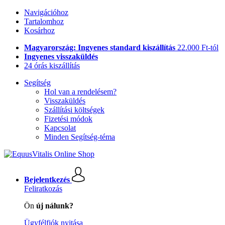
Navigációhoz
Tartalomhoz
Kosárhoz
Magyarország: Ingyenes standard kiszállítás
22.000 Ft-tól
Ingyenes visszaküldés
24 órás kiszállítás
Segítség
Hol van a rendelésem?
Visszaküldés
Szállítási költségek
Fizetési módok
Kapcsolat
Minden Segítség-téma
Bejelentkezés
Feliratkozás
Ön
új nálunk?
Ügyfélfiók nyitása