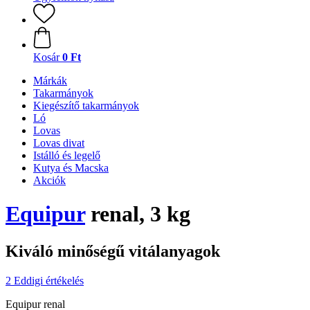
Kosár
0 Ft
Márkák
Takarmányok
Kiegészítő takarmányok
Ló
Lovas
Lovas divat
Istálló és legelő
Kutya és Macska
Akciók
Equipur
renal, 3 kg
Kiváló minőségű vitálanyagok
2 Eddigi értékelés
Equipur renal