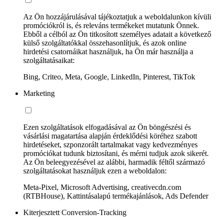
Az Ön hozzájárulásával tájékoztatjuk a weboldalunkon kívüli
promóciókról is, és releváns termékeket mutatunk Önnek.
Ebből a célból az Ön titkosított személyes adatait a következő
külső szolgáltatókkal összehasonlítjuk, és azok online
hirdetési csatornáikat használjuk, ha Ön már használja a
szolgáltatásaikat:
Bing, Criteo, Meta, Google, LinkedIn, Pinterest, TikTok
Marketing
Ezen szolgáltatások elfogadásával az Ön böngészési és
vásárlási magatartása alapján érdeklődési köréhez szabott
hirdetéseket, szponzorált tartalmakat vagy kedvezményes
promóciókat tudunk biztosítani, és mérni tudjuk azok sikerét.
Az Ön beleegyezésével az alábbi, harmadik féltől származó
szolgáltatásokat használjuk ezen a weboldalon:
Meta-Pixel, Microsoft Advertising, creativecdn.com
(RTBHouse), Kattintásalapú termékajánlások, Ads Defender
Kiterjesztett Conversion-Tracking