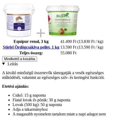
Equipur renal, 3 kg
41.490 Ft
(13.830 Ft / kg)
Stiefel Ördögcsáklya pellet, 1 kg
13.590 Ft
(13.590 Ft / kg)
Teljes összeg:
55.080 Ft
Mindkettő a kosárba
Leírás
A kiváló minőségű összetevők támogatják a vesék egészséges
működését, valamint az egészséges szív- és keringési funkciót.
Etetési ajánlás:
Csikó: 15 g naponta
Fiatal lovak és pónik: 30 g naponta
Lovak (500 kg): 50 g naponta
Adja a takarmányhoz
A magasabb nyomelem tartalom miatt a napi adagot nem