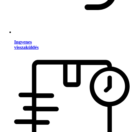
Ingyenes
visszaküldés