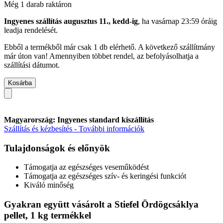
Még 1 darab raktáron
Ingyenes szállítás augusztus 11., kedd-ig
, ha
vasárnap 23:59 óráig
leadja rendelését.
Ebből a termékből már csak 1 db elérhető. A következő szállítmány
már úton van! Amennyiben többet rendel, az befolyásolhatja a
szállítási dátumot.
Kosárba
Magyarország: Ingyenes standard kiszállítás
Szállítás és kézbesítés - További információk
Tulajdonságok és előnyök
Támogatja az egészséges veseműködést
Támogatja az egészséges szív- és keringési funkciót
Kiváló minőség
Gyakran együtt vásárolt a Stiefel Ördögcsáklya
pellet, 1 kg termékkel