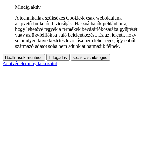
Mindig aktív
A technikailag szükséges Cookie-k csak weboldalunk
alapvető funkcióit biztosítják. Használhatók például arra,
hogy lehetővé tegyék a termékek bevásárlókosarába gyűjtését
vagy az ügyfélfiókba való bejelentkezést. Ez azt jelenti, hogy
semmilyen következtetés levonása nem lehetséges, így ebből
származó adatot soha nem adunk át harmadik félnek.
Beállítások mentése
Elfogadás
Csak a szükséges
Adatvédelemi nyilatkozatot