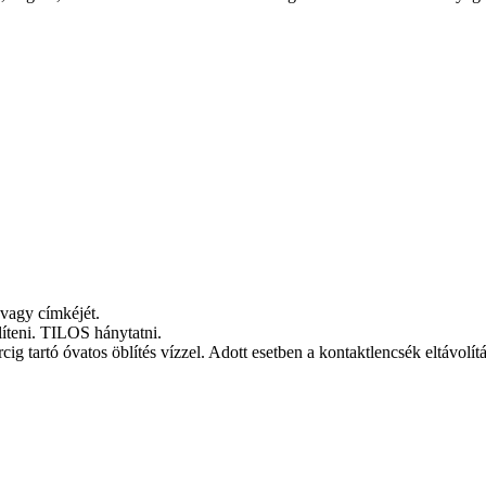
 vagy címkéjét.
eni. TILOS hánytatni.
óvatos öblítés vízzel. Adott esetben a kontaktlencsék eltávolítása