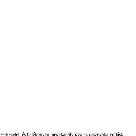
agszerkezetet, és hatékonyan megakadályozza az összegabalyodást.