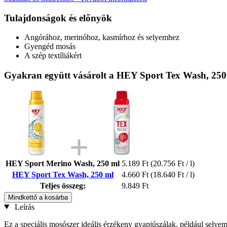
Tulajdonságok és előnyök
Angórához, merinóhoz, kasmírhoz és selyemhez
Gyengéd mosás
A szép textíliákért
Gyakran együtt vásárolt a HEY Sport Tex Wash, 250
HEY Sport Merino Wash, 250 ml
5.189 Ft
(20.756 Ft / l)
HEY Sport Tex Wash, 250 ml
4.660 Ft
(18.640 Ft / l)
Teljes összeg:
9.849 Ft
Mindkettő a kosárba
Leírás
Ez a speciális mosószer ideális érzékeny gyapjúszálak, például selye