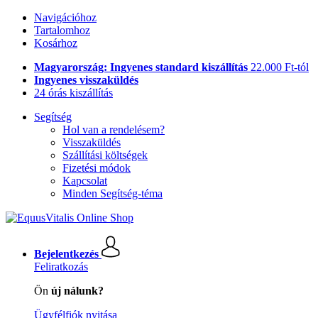
Navigációhoz
Tartalomhoz
Kosárhoz
Magyarország: Ingyenes standard kiszállítás
22.000 Ft-tól
Ingyenes visszaküldés
24 órás kiszállítás
Segítség
Hol van a rendelésem?
Visszaküldés
Szállítási költségek
Fizetési módok
Kapcsolat
Minden Segítség-téma
Bejelentkezés
Feliratkozás
Ön
új nálunk?
Ügyfélfiók nyitása