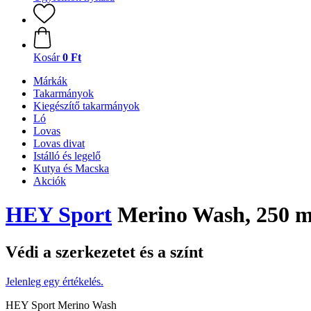
Kosár
0 Ft
Márkák
Takarmányok
Kiegészítő takarmányok
Ló
Lovas
Lovas divat
Istálló és legelő
Kutya és Macska
Akciók
HEY Sport
Merino Wash, 250 m
Védi a szerkezetet és a színt
Jelenleg egy értékelés.
HEY Sport Merino Wash