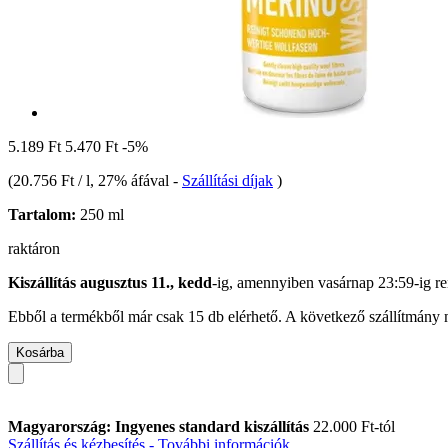
5.189 Ft
5.470 Ft
-5%
(
20.756 Ft / l
, 27% áfával
-
Szállítási díjak
)
Tartalom:
250 ml
raktáron
Kiszállítás augusztus 11., kedd
-ig, amennyiben
vasárnap 23:59-ig
re
Ebből a termékből már csak 15 db elérhető. A következő szállítmány m
Kosárba
Magyarország: Ingyenes standard kiszállítás
22.000 Ft-tól
Szállítás és kézbesítés - További információk