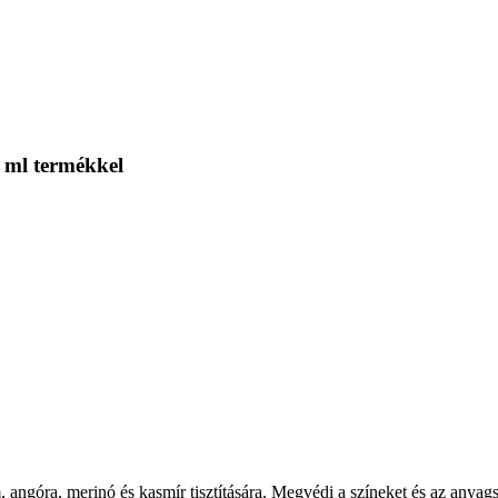
 ml termékkel
m, angóra, merinó és kasmír tisztítására. Megvédi a színeket és az any