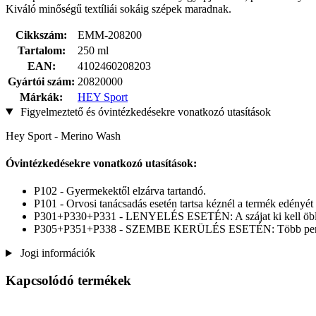
Kiváló minőségű textíliái sokáig szépek maradnak.
Cikkszám:
EMM-208200
Tartalom:
250 ml
EAN:
4102460208203
Gyártói szám:
20820000
Márkák:
HEY Sport
Figyelmeztető és óvintézkedésekre vonatkozó utasítások
Hey Sport - Merino Wash
Óvintézkedésekre vonatkozó utasítások:
P102 - Gyermekektől elzárva tartandó.
P101 - Orvosi tanácsadás esetén tartsa kéznél a termék edényét
P301+P330+P331 - LENYELÉS ESETÉN: A szájat ki kell öblít
P305+P351+P338 - SZEMBE KERÜLÉS ESETÉN: Több percig tartó 
Jogi információk
Kapcsolódó termékek