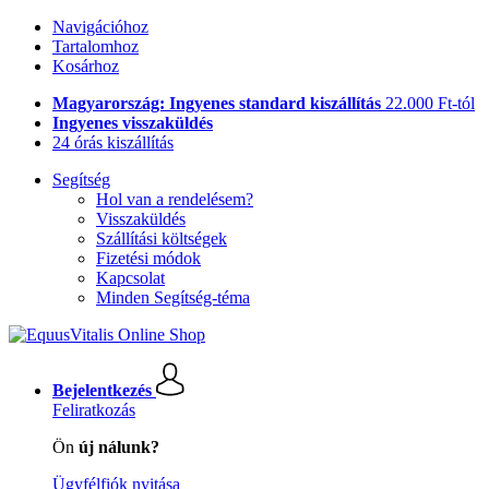
Navigációhoz
Tartalomhoz
Kosárhoz
Magyarország: Ingyenes standard kiszállítás
22.000 Ft-tól
Ingyenes visszaküldés
24 órás kiszállítás
Segítség
Hol van a rendelésem?
Visszaküldés
Szállítási költségek
Fizetési módok
Kapcsolat
Minden Segítség-téma
Bejelentkezés
Feliratkozás
Ön
új nálunk?
Ügyfélfiók nyitása