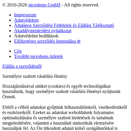
© 2010-2026
niceshops GmbH
- All rights reserved.
Impresszum
Adatvédelem
Általános Szerződési Feltételek és Elállási Tájékoztató
Akadálymentesítési nyilatkozat
Adatvédelmi beállítások
Előfizetéses szerződés lemondása itt
Cég
További niceshops üzletek
Elállás a szerződéstől
Személyre szabott vásárlási élmény
Hozzájárulásával sütiket (cookies) és egyéb technológiákat
használunk, hogy személyre szabott vásárlási élményt nyújtsunk
Önnek.
Ebből a célból adatokat gyűjtünk felhasználóinkról, viselkedésükről
és eszközeikről. Ezeket az adatokat weboldalunk folyamatos
optimalizálására és személyre szabott hirdetések és tartalmak
megjelenítésére, valamint a használati statisztikák elemzésére
használjuk fel. Az Ön titkosított adatait külső szolgáltatókkal is