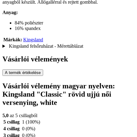
anyagból készült. Állógallérral és rejtett gombbal.
Anyag:
84% poliészter
16% spandex
Márkák:
Kingsland
Kingsland felsőruházat - Mérettáblázat
Vásárlói vélemények
A termék értékelése
Vásárlói vélemény magyar nyelven:
Kingsland "Classic" rövid ujjú női
versenying, white
5,0
az 5 csillagból
5 csillag
1
(100%)
4 csillag
0
(0%)
3 csillag
0
(0%)