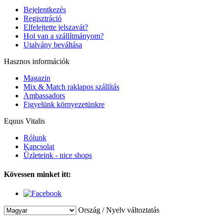
Bejelentkezés
Regisztráció
Elfelejtette jelszavát?
Hol van a szállítmányom?
Utalvány beváltása
Hasznos információk
Magazin
Mix & Match raklapos szállítás
Ambassadors
Figyelünk környezetünkre
Equus Vitalis
Rólunk
Kapcsolat
Üzleteink - nice shops
Kövessen minket itt:
Ország / Nyelv változtatás