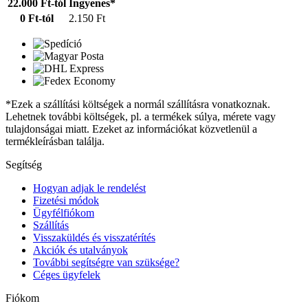
22.000 Ft-tól
Ingyenes*
0 Ft-tól
2.150 Ft
*Ezek a szállítási költségek a normál szállításra vonatkoznak.
Lehetnek további költségek, pl. a termékek súlya, mérete vagy
tulajdonságai miatt. Ezeket az információkat közvetlenül a
termékleírásban találja.
Segítség
Hogyan adjak le rendelést
Fizetési módok
Ügyfélfiókom
Szállítás
Visszaküldés és visszatérítés
Akciók és utalványok
További segítségre van szüksége?
Céges ügyfelek
Fiókom