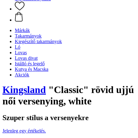
Márkák
Takarmányok
Kiegészítő takarmányok
Ló
Lovas
Lovas divat
Istálló és legelő
Kutya és Macska
Akciók
Kingsland
"Classic" rövid ujjú
női versenying, white
Szuper stílus a versenyekre
Jelenleg egy értékelés.