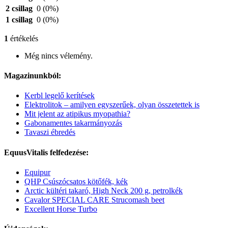
2 csillag
0
(0%)
1 csillag
0
(0%)
1
értékelés
Még nincs vélemény.
Magazinunkból:
Kerbl legelő kerítések
Elektrolitok – amilyen egyszerűek, olyan összetettek is
Mit jelent az atipikus myopathia?
Gabonamentes takarmányozás
Tavaszi ébredés
EquusVitalis felfedezése:
Equipur
QHP Csúszócsatos kötőfék, kék
Arctic kültéri takaró, High Neck 200 g, petrolkék
Cavalor SPECIAL CARE Strucomash beet
Excellent Horse Turbo