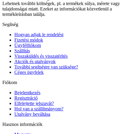
Lehetnek további költségek, pl. a termékek súlya, mérete vagy
tulajdonságai miatt. Ezeket az információkat közvetlenül a
termékleírásban találja.
Segítség
Hogyan adjak le rendelést
Fizetési módok
Ügyfélfiókom
Szállítás
Visszaküldés és visszatérítés
Akciók és utalványok
További segítségre van szüksége?
Céges ügyfelek
Fiókom
Bejelentkezés
Regisztráció
Elfelejtette jelszavát?
Hol van a szállítmányom?
Utalvány beváltása
Hasznos információk