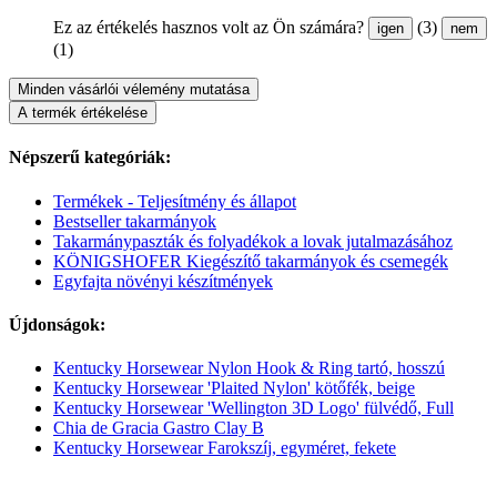
Ez az értékelés hasznos volt az Ön számára?
(3)
igen
nem
(1)
Minden vásárlói vélemény mutatása
A termék értékelése
Népszerű kategóriák:
Termékek - Teljesítmény és állapot
Bestseller takarmányok
Takarmánypaszták és folyadékok a lovak jutalmazásához
KÖNIGSHOFER Kiegészítő takarmányok és csemegék
Egyfajta növényi készítmények
Újdonságok:
Kentucky Horsewear Nylon Hook & Ring tartó, hosszú
Kentucky Horsewear 'Plaited Nylon' kötőfék, beige
Kentucky Horsewear 'Wellington 3D Logo' fülvédő, Full
Chia de Gracia Gastro Clay B
Kentucky Horsewear Farokszíj, egyméret, fekete