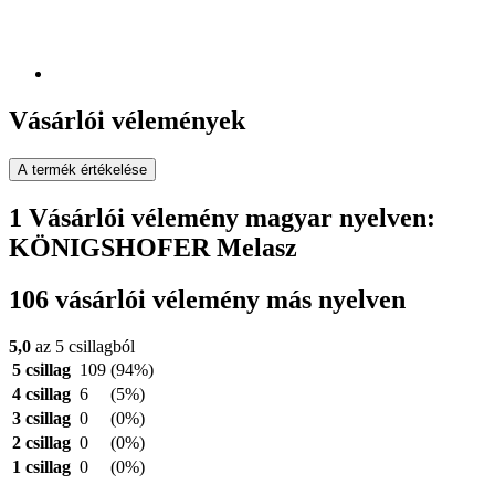
Vásárlói vélemények
A termék értékelése
1 Vásárlói vélemény magyar nyelven:
KÖNIGSHOFER Melasz
106 vásárlói vélemény más nyelven
5,0
az 5 csillagból
5 csillag
109
(94%)
4 csillag
6
(5%)
3 csillag
0
(0%)
2 csillag
0
(0%)
1 csillag
0
(0%)