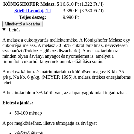
KÖNIGSHOFER Melasz, 5 l
6.610 Ft
(1.322 Ft / l)
Stiefel Lenolaj, 1 l
3.380 Ft
(3.380 Ft / l)
Teljes összeg:
9.990 Ft
Mindkettő a kosárba
Leírás
A melasz a cukorgyártás mellékterméke. A Königshofer Melasz egy
cukorrépa-melasz. A melasz 30-50% cukrot tartalmaz, nevezetesen
szacharózt (fruktóz + glükóz diszacharid). A melasz tartalmaz
minden olyan ásványi anyagot és nyomelemet is, amelyet a
finomított cukorból kinyernek annak előállítása során.
A melasz kálium- és nátriumtartalma különösen magas: K kb. 35
g/kg, Na kb. 6 g/kg. (MEYER 1995) A melasz értékes energiaforrás
lehet.
A betain-tartalom 3% körül van, az alapanyagok miatt ingadozhat.
Etetési ajánlás:
50-100 ml/nap
A por megkötéséhez, illetve támogatja az étvágyat
kérődző állatok,