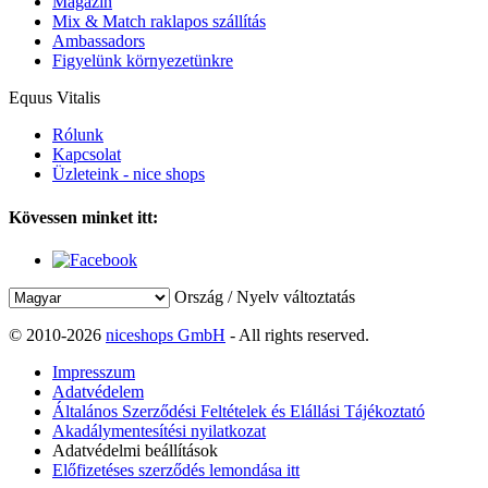
Magazin
Mix & Match raklapos szállítás
Ambassadors
Figyelünk környezetünkre
Equus Vitalis
Rólunk
Kapcsolat
Üzleteink - nice shops
Kövessen minket itt:
Ország / Nyelv változtatás
© 2010-2026
niceshops GmbH
- All rights reserved.
Impresszum
Adatvédelem
Általános Szerződési Feltételek és Elállási Tájékoztató
Akadálymentesítési nyilatkozat
Adatvédelmi beállítások
Előfizetéses szerződés lemondása itt