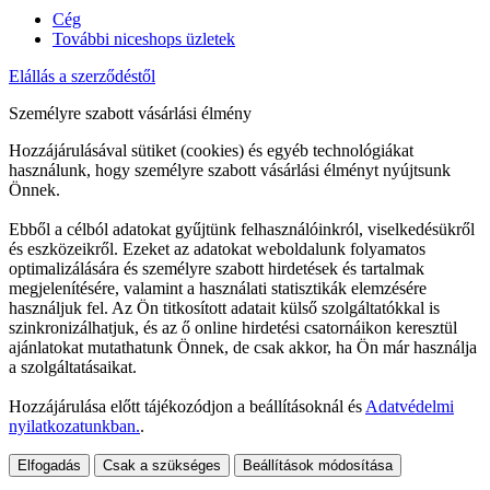
Cég
További niceshops üzletek
Elállás a szerződéstől
Személyre szabott vásárlási élmény
Hozzájárulásával sütiket (cookies) és egyéb technológiákat
használunk, hogy személyre szabott vásárlási élményt nyújtsunk
Önnek.
Ebből a célból adatokat gyűjtünk felhasználóinkról, viselkedésükről
és eszközeikről. Ezeket az adatokat weboldalunk folyamatos
optimalizálására és személyre szabott hirdetések és tartalmak
megjelenítésére, valamint a használati statisztikák elemzésére
használjuk fel. Az Ön titkosított adatait külső szolgáltatókkal is
szinkronizálhatjuk, és az ő online hirdetési csatornáikon keresztül
ajánlatokat mutathatunk Önnek, de csak akkor, ha Ön már használja
a szolgáltatásaikat.
Hozzájárulása előtt tájékozódjon a beállításoknál és
Adatvédelmi
nyilatkozatunkban.
.
Elfogadás
Csak a szükséges
Beállítások módosítása