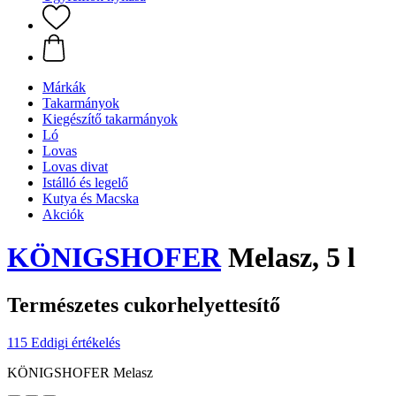
Márkák
Takarmányok
Kiegészítő takarmányok
Ló
Lovas
Lovas divat
Istálló és legelő
Kutya és Macska
Akciók
KÖNIGSHOFER
Melasz, 5 l
Természetes cukorhelyettesítő
115 Eddigi értékelés
KÖNIGSHOFER Melasz