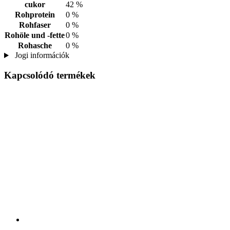
cukor
42 %
Rohprotein
0 %
Rohfaser
0 %
Rohöle und -fette
0 %
Rohasche
0 %
Jogi információk
Kapcsolódó termékek