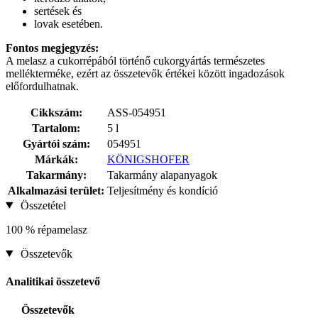
sertések és
lovak esetében.
Fontos megjegyzés:
A melasz a cukorrépából történő cukorgyártás természetes
mellékterméke, ezért az összetevők értékei között ingadozások
előfordulhatnak.
Cikkszám:
ASS-054951
Tartalom:
5 l
Gyártói szám:
054951
Márkák:
KÖNIGSHOFER
Takarmány:
Takarmány alapanyagok
Alkalmazási terület:
Teljesítmény és kondíció
Összetétel
100 % répamelasz
Összetevők
Analitikai összetevő
Összetevők