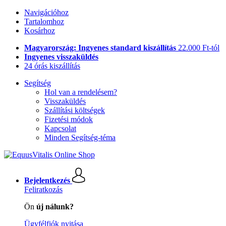
Navigációhoz
Tartalomhoz
Kosárhoz
Magyarország: Ingyenes standard kiszállítás
22.000 Ft-tól
Ingyenes visszaküldés
24 órás kiszállítás
Segítség
Hol van a rendelésem?
Visszaküldés
Szállítási költségek
Fizetési módok
Kapcsolat
Minden Segítség-téma
Bejelentkezés
Feliratkozás
Ön
új nálunk?
Ügyfélfiók nyitása