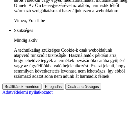
tárolt videókat vagy egyéb médiatartalmakat mutathatunk meg
Önnek. Az Ön beleegyezésével az alábbi, harmadik féltől
származó szolgáltatásokat használjuk ezen a weboldalon:
Vimeo, YouTube
Szükséges
Mindig aktív
A technikailag szükséges Cookie-k csak weboldalunk
alapvető funkcióit biztosítják. Használhatók például arra,
hogy lehetővé tegyék a termékek bevásárlókosarába gyűjtését
vagy az ügyfélfiókba való bejelentkezést. Ez azt jelenti, hogy
semmilyen következtetés levonása nem lehetséges, így ebből
származó adatot soha nem adunk át harmadik félnek.
Beállítások mentése
Elfogadás
Csak a szükséges
Adatvédelemi nyilatkozatot