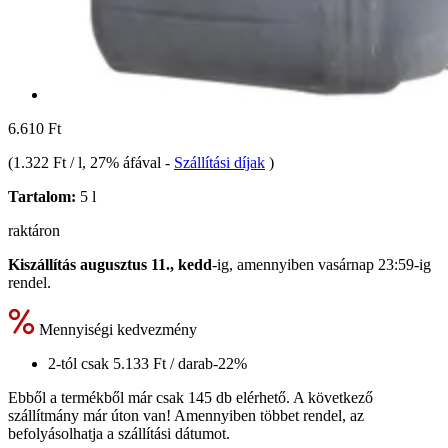
6.610 Ft
(
1.322 Ft / l
, 27% áfával
-
Szállítási díjak
)
Tartalom:
5 l
raktáron
Kiszállítás augusztus 11., kedd
-ig, amennyiben
vasárnap 23:59-ig
rendel.
Mennyiségi kedvezmény
2-tól csak
5.133 Ft
/ darab
-22%
Ebből a termékből már csak 145 db elérhető. A következő
szállítmány már úton van! Amennyiben többet rendel, az
befolyásolhatja a szállítási dátumot.