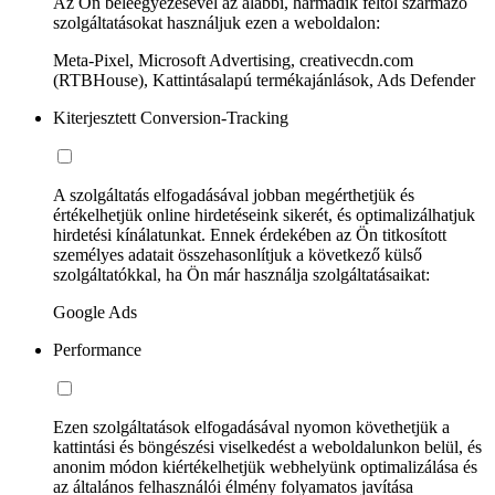
Az Ön beleegyezésével az alábbi, harmadik féltől származó
szolgáltatásokat használjuk ezen a weboldalon:
Meta-Pixel, Microsoft Advertising, creativecdn.com
(RTBHouse), Kattintásalapú termékajánlások, Ads Defender
Kiterjesztett Conversion-Tracking
A szolgáltatás elfogadásával jobban megérthetjük és
értékelhetjük online hirdetéseink sikerét, és optimalizálhatjuk
hirdetési kínálatunkat. Ennek érdekében az Ön titkosított
személyes adatait összehasonlítjuk a következő külső
szolgáltatókkal, ha Ön már használja szolgáltatásaikat:
Google Ads
Performance
Ezen szolgáltatások elfogadásával nyomon követhetjük a
kattintási és böngészési viselkedést a weboldalunkon belül, és
anonim módon kiértékelhetjük webhelyünk optimalizálása és
az általános felhasználói élmény folyamatos javítása