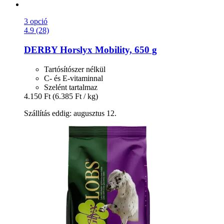
3 opció
4.9 (28)
DERBY
Horslyx Mobility, 650 g
Tartósítószer nélkül
C- és E-vitaminnal
Szelént tartalmaz
4.150 Ft
(6.385 Ft / kg)
Szállítás eddig: augusztus 12.