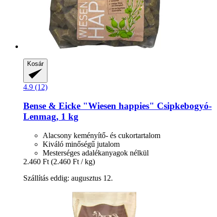
Kosár
4.9 (12)
Bense & Eicke
"Wiesen happies" Csipkebogyó-​
Lenmag, 1 kg
Alacsony keményítő- és cukortartalom
Kiváló minőségű jutalom
Mesterséges adalékanyagok nélkül
2.460 Ft
(2.460 Ft / kg)
Szállítás eddig: augusztus 12.