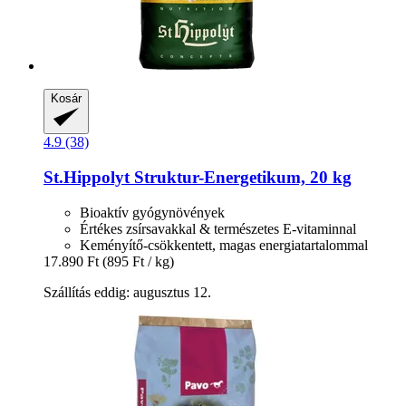
Kosár
4.9 (38)
St.Hippolyt
Struktur-​Energetikum, 20 kg
Bioaktív gyógynövények
Értékes zsírsavakkal & természetes E-vitaminnal
Keményítő-csökkentett, magas energiatartalommal
17.890 Ft
(895 Ft / kg)
Szállítás eddig: augusztus 12.