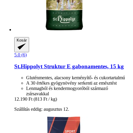
Kosár
5.0 (6)
St.Hippolyt
Struktur E gabonamentes, 15 kg
Gluténmentes, alacsony keményítő- és cukortartalmú
A 30 értékes gyógynövény serkenti az emésztést
Lenmagból és kendermogyoróból származó
zsírsavakkal
12.190 Ft
(813 Ft / kg)
Szállítás eddig: augusztus 12.