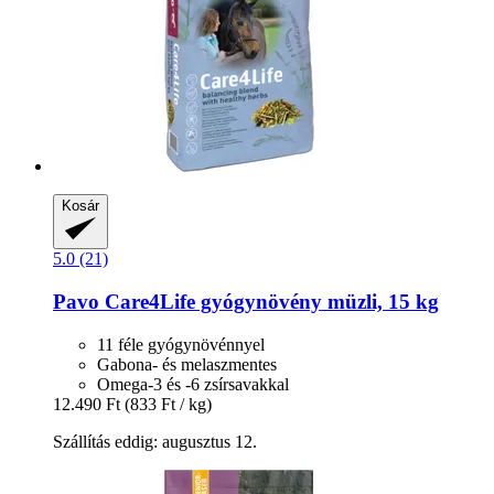
Kosár
5.0 (21)
Pavo
Care4Life gyógynövény müzli, 15 kg
11 féle gyógynövénnyel
Gabona- és melaszmentes
Omega-3 és -6 zsírsavakkal
12.490 Ft
(833 Ft / kg)
Szállítás eddig: augusztus 12.