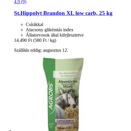
4.9 (9)
St.Hippolyt
Brandon XL low carb, 25 kg
Csírákkal
Alacsony glikémiás index
Állatorvosok által kifejlesztetve
14.490 Ft
(580 Ft / kg)
Szállítás eddig: augusztus 12.