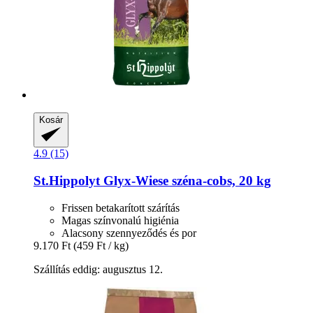
Kosár
4.9 (15)
St.Hippolyt
Glyx-​Wiese széna-​cobs, 20 kg
Frissen betakarított szárítás
Magas színvonalú higiénia
Alacsony szennyeződés és por
9.170 Ft
(459 Ft / kg)
Szállítás eddig: augusztus 12.