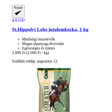
Kosár
4.9 (14)
St.Hippolyt
Lobs jutalomkocka, 1 kg
Minőségi összetevők
Magas tápanyag-diverzitás
Egészséges és ízletes
2.090 Ft
(2.090 Ft / kg)
Szállítás eddig: augusztus 12.