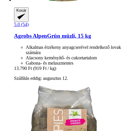
Kosár
5.0 (54)
Agrobs
AlpenGrün müzli, 15 kg
Alkalmas érzékeny anyagcserével rendelkező lovak
számára
Alacsony keményítő- és cukortartalom
Gabona- és melaszmentes
13.790 Ft
(919 Ft / kg)
Szállítás eddig: augusztus 12.