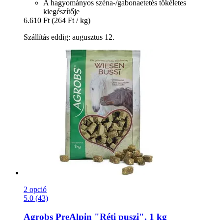
A hagyományos széna-/gabonaetetés tökéletes
kiegészítője
6.610 Ft
(264 Ft / kg)
Szállítás eddig: augusztus 12.
2 opció
5.0 (43)
Agrobs
PreAlpin "Réti puszi", 1 kg