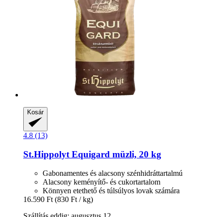
Kosár
4.8 (13)
St.Hippolyt
Equigard müzli, 20 kg
Gabonamentes és alacsony szénhidráttartalmú
Alacsony keményítő- és cukortartalom
Könnyen etethető és túlsúlyos lovak számára
16.590 Ft
(830 Ft / kg)
Szállítás eddig: augusztus 12.