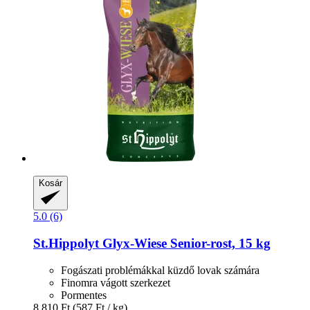
Kosár
5.0 (6)
St.Hippolyt
Glyx-​Wiese Senior-​rost, 15 kg
Fogászati problémákkal küzdő lovak számára
Finomra vágott szerkezet
Pormentes
8.810 Ft
(587 Ft / kg)