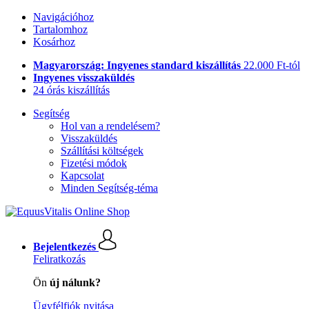
Navigációhoz
Tartalomhoz
Kosárhoz
Magyarország: Ingyenes standard kiszállítás
22.000 Ft-tól
Ingyenes visszaküldés
24 órás kiszállítás
Segítség
Hol van a rendelésem?
Visszaküldés
Szállítási költségek
Fizetési módok
Kapcsolat
Minden Segítség-téma
Bejelentkezés
Feliratkozás
Ön
új nálunk?
Ügyfélfiók nyitása