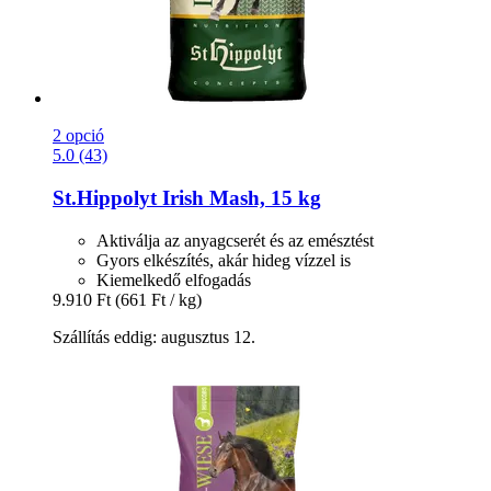
2 opció
5.0 (43)
St.Hippolyt
Irish Mash, 15 kg
Aktiválja az anyagcserét és az emésztést
Gyors elkészítés, akár hideg vízzel is
Kiemelkedő elfogadás
9.910 Ft
(661 Ft / kg)
Szállítás eddig: augusztus 12.