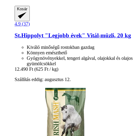
Kosár
4.9 (37)
St.Hippolyt
"Legjobb évek" Vitál-​müzli, 20 kg
Kiváló minőségű rostokban gazdag
Könnyen emészthető
Gyógynövényekkel, tengeri algával, olajokkal és olajos
gyümölcsökkel
12.490 Ft
(625 Ft / kg)
Szállítás eddig: augusztus 12.