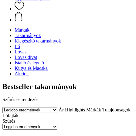
Márkák
Takarmányok
Kiegészítő takarmányok
Ló
Lovas
Lovas divat
Istálló és legelő
Kutya és Macska
Akciók
Bestseller takarmányok
Szűrés és rendezés
Ár
Highlights
Márkák
Tulajdonságok
Lófajták
Szűrés