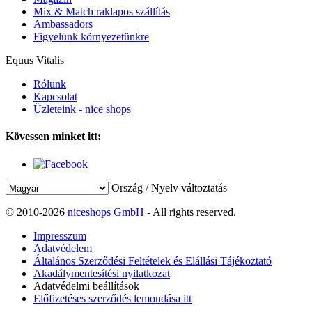
Mix & Match raklapos szállítás
Ambassadors
Figyelünk környezetünkre
Equus Vitalis
Rólunk
Kapcsolat
Üzleteink - nice shops
Kövessen minket itt:
Ország / Nyelv változtatás
© 2010-2026
niceshops GmbH
- All rights reserved.
Impresszum
Adatvédelem
Általános Szerződési Feltételek és Elállási Tájékoztató
Akadálymentesítési nyilatkozat
Adatvédelmi beállítások
Előfizetéses szerződés lemondása itt