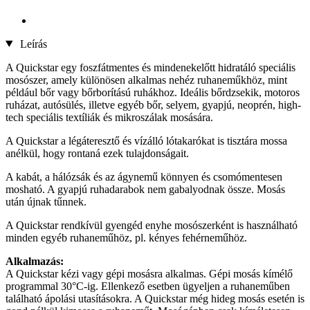
Leírás
A Quickstar egy foszfátmentes és mindenekelőtt hidratáló speciális
mosószer, amely különösen alkalmas nehéz ruhaneműkhöz, mint
például bőr vagy bőrborítású ruhákhoz. Ideális bőrdzsekik, motoros
ruházat, autósülés, illetve egyéb bőr, selyem, gyapjú, neoprén, high-
tech speciális textíliák és mikroszálak mosására.
A Quickstar a légáteresztő és vízálló lótakarókat is tisztára mossa
anélkül, hogy rontaná ezek tulajdonságait.
A kabát, a hálózsák és az ágynemű könnyen és csomómentesen
mosható. A gyapjú ruhadarabok nem gabalyodnak össze. Mosás
után újnak tűnnek.
A Quickstar rendkívül gyengéd enyhe mosószerként is használható
minden egyéb ruhaneműhöz, pl. kényes fehérneműhöz.
Alkalmazás:
A Quickstar kézi vagy gépi mosásra alkalmas. Gépi mosás kímélő
programmal 30°C-ig. Ellenkező esetben ügyeljen a ruhaneműben
található ápolási utasításokra. A Quickstar még hideg mosás esetén is