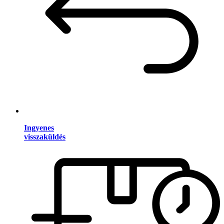
Ingyenes
visszaküldés