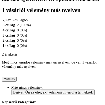
1 vásárlói vélemény más nyelven
5,0
az 5 csillagból
5 csillag
2
(100%)
4 csillag
0
(0%)
3 csillag
0
(0%)
2 csillag
0
(0%)
1 csillag
0
(0%)
2
értékelés
Még nincs vásárlói vélemény magyar nyelven, de van 1 vásárlói
vélemény más nyelven.
Mutatás
Még nincs vélemény.
Legyen Ön az első, aki véleményt ír erről a termékről.
Népszerű kategóriák: