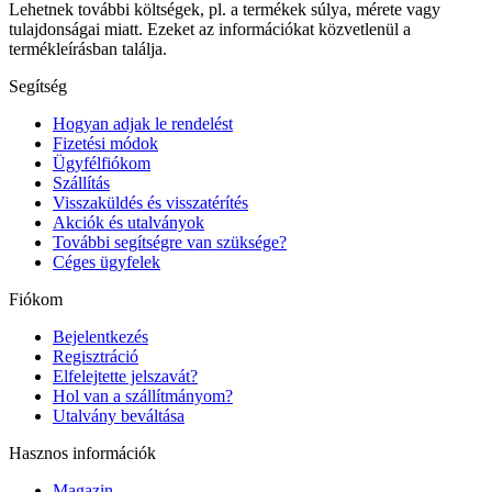
Lehetnek további költségek, pl. a termékek súlya, mérete vagy
tulajdonságai miatt. Ezeket az információkat közvetlenül a
termékleírásban találja.
Segítség
Hogyan adjak le rendelést
Fizetési módok
Ügyfélfiókom
Szállítás
Visszaküldés és visszatérítés
Akciók és utalványok
További segítségre van szüksége?
Céges ügyfelek
Fiókom
Bejelentkezés
Regisztráció
Elfelejtette jelszavát?
Hol van a szállítmányom?
Utalvány beváltása
Hasznos információk
Magazin