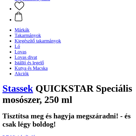
Márkák
Takarmányok
Kiegészítő takarmányok
Ló
Lovas
Lovas divat
Istálló és legelő
Kutya és Macska
Akciók
Stassek
QUICKSTAR Speciális
mosószer, 250 ml
Tisztítsa meg és hagyja megszáradni! - és
csak légy boldog!