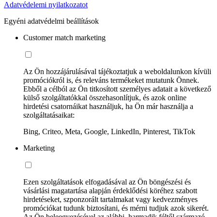
Adatvédelemi nyilatkozatot
Egyéni adatvédelmi beállítások
Customer match marketing
Az Ön hozzájárulásával tájékoztatjuk a weboldalunkon kívüli
promóciókról is, és releváns termékeket mutatunk Önnek.
Ebből a célból az Ön titkosított személyes adatait a következő
külső szolgáltatókkal összehasonlítjuk, és azok online
hirdetési csatornáikat használjuk, ha Ön már használja a
szolgáltatásaikat:
Bing, Criteo, Meta, Google, LinkedIn, Pinterest, TikTok
Marketing
Ezen szolgáltatások elfogadásával az Ön böngészési és
vásárlási magatartása alapján érdeklődési köréhez szabott
hirdetéseket, szponzorált tartalmakat vagy kedvezményes
promóciókat tudunk biztosítani, és mérni tudjuk azok sikerét.
Az Ön beleegyezésével az alábbi, harmadik féltől származó