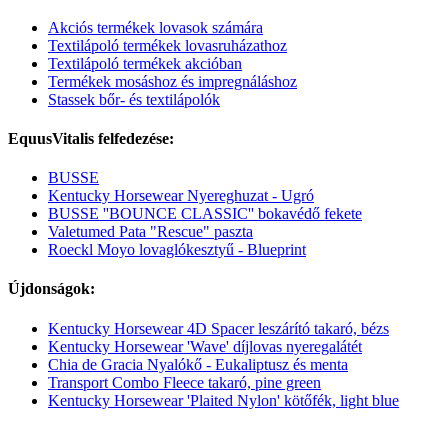
Akciós termékek lovasok számára
Textilápoló termékek lovasruházathoz
Textilápoló termékek akcióban
Termékek mosáshoz és impregnáláshoz
Stassek bőr- és textilápolók
EquusVitalis felfedezése:
BUSSE
Kentucky Horsewear Nyereghuzat - Ugró
BUSSE ''BOUNCE CLASSIC'' bokavédő fekete
Valetumed Pata "Rescue" paszta
Roeckl Moyo lovaglókesztyű - Blueprint
Újdonságok:
Kentucky Horsewear 4D Spacer leszárító takaró, bézs
Kentucky Horsewear 'Wave' díjlovas nyeregalátét
Chia de Gracia Nyalókő - Eukaliptusz és menta
Transport Combo Fleece takaró, pine green
Kentucky Horsewear 'Plaited Nylon' kötőfék, light blue