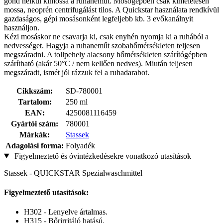
gond nélkül kimossa a ruhaneműt. Mosógépben csak kíméletesen
mossa, neoprén centrifugálást tilos. A Quickstar használata rendkívül
gazdaságos, gépi mosásonként legfeljebb kb. 3 evőkanálnyit
használjon.
Kézi mosáskor ne csavarja ki, csak enyhén nyomja ki a ruhából a
nedvességet. Hagyja a ruhaneműt szobahőmérsékleten teljesen
megszáradni. A tollpehely alacsony hőmérsékleten szárítógépben
szárítható (akár 50°C / nem kellően nedves). Miután teljesen
megszáradt, ismét jól rázzuk fel a ruhadarabot.
Cikkszám:
SD-780001
Tartalom:
250 ml
EAN:
4250081116459
Gyártói szám:
780001
Márkák:
Stassek
Adagolási forma:
Folyadék
Figyelmeztető és óvintézkedésekre vonatkozó utasítások
Stassek - QUICKSTAR Spezialwaschmittel
Figyelmeztető utasítások:
H302 - Lenyelve ártalmas.
H315 - Bőrirritáló hatású.