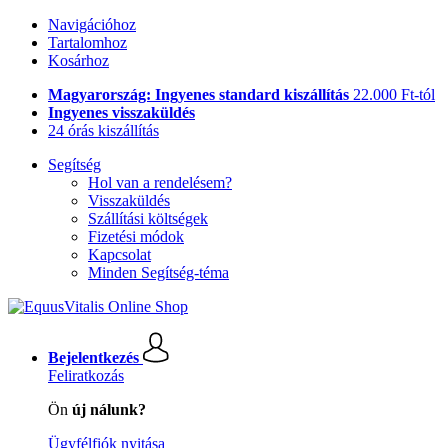
Navigációhoz
Tartalomhoz
Kosárhoz
Magyarország: Ingyenes standard kiszállítás
22.000 Ft-tól
Ingyenes visszaküldés
24 órás kiszállítás
Segítség
Hol van a rendelésem?
Visszaküldés
Szállítási költségek
Fizetési módok
Kapcsolat
Minden Segítség-téma
Bejelentkezés
Feliratkozás
Ön
új nálunk?
Ügyfélfiók nyitása