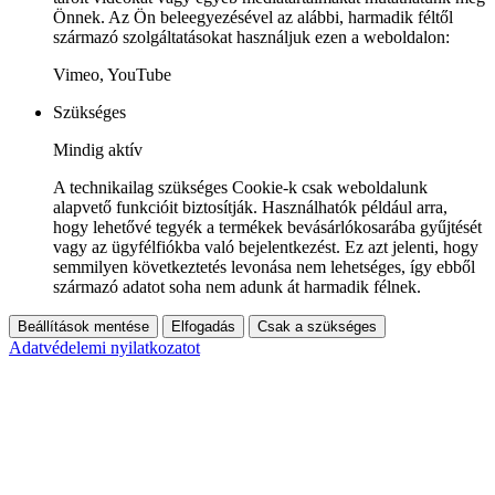
Önnek. Az Ön beleegyezésével az alábbi, harmadik féltől
származó szolgáltatásokat használjuk ezen a weboldalon:
Vimeo, YouTube
Szükséges
Mindig aktív
A technikailag szükséges Cookie-k csak weboldalunk
alapvető funkcióit biztosítják. Használhatók például arra,
hogy lehetővé tegyék a termékek bevásárlókosarába gyűjtését
vagy az ügyfélfiókba való bejelentkezést. Ez azt jelenti, hogy
semmilyen következtetés levonása nem lehetséges, így ebből
származó adatot soha nem adunk át harmadik félnek.
Beállítások mentése
Elfogadás
Csak a szükséges
Adatvédelemi nyilatkozatot