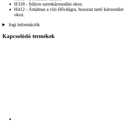
H318 - Súlyos szemkárosodást okoz.
H412 - Ártalmas a vízi élővilágra, hosszan tartó károsodást
okoz.
Jogi információk
Kapcsolódó termékek