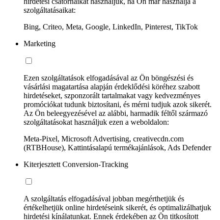
hirdetési csatornáikat használjuk, ha Ön már használja a
szolgáltatásaikat:
Bing, Criteo, Meta, Google, LinkedIn, Pinterest, TikTok
Marketing
Ezen szolgáltatások elfogadásával az Ön böngészési és
vásárlási magatartása alapján érdeklődési köréhez szabott
hirdetéseket, szponzorált tartalmakat vagy kedvezményes
promóciókat tudunk biztosítani, és mérni tudjuk azok sikerét.
Az Ön beleegyezésével az alábbi, harmadik féltől származó
szolgáltatásokat használjuk ezen a weboldalon:
Meta-Pixel, Microsoft Advertising, creativecdn.com
(RTBHouse), Kattintásalapú termékajánlások, Ads Defender
Kiterjesztett Conversion-Tracking
A szolgáltatás elfogadásával jobban megérthetjük és
értékelhetjük online hirdetéseink sikerét, és optimalizálhatjuk
hirdetési kínálatunkat. Ennek érdekében az Ön titkosított