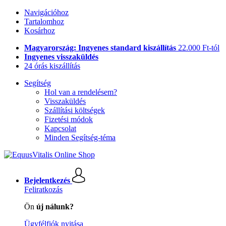
Navigációhoz
Tartalomhoz
Kosárhoz
Magyarország: Ingyenes standard kiszállítás
22.000 Ft-tól
Ingyenes visszaküldés
24 órás kiszállítás
Segítség
Hol van a rendelésem?
Visszaküldés
Szállítási költségek
Fizetési módok
Kapcsolat
Minden Segítség-téma
Bejelentkezés
Feliratkozás
Ön
új nálunk?
Ügyfélfiók nyitása