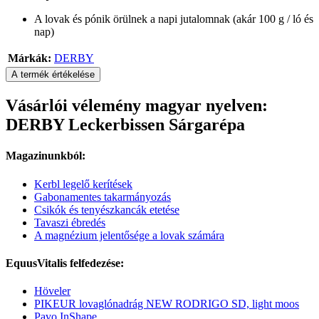
A lovak és pónik örülnek a napi jutalomnak (akár 100 g / ló és
nap)
Márkák:
DERBY
A termék értékelése
Vásárlói vélemény magyar nyelven:
DERBY Leckerbissen Sárgarépa
Magazinunkból:
Kerbl legelő kerítések
Gabonamentes takarmányozás
Csikók és tenyészkancák etetése
Tavaszi ébredés
A magnézium jelentősége a lovak számára
EquusVitalis felfedezése:
Höveler
PIKEUR lovaglónadrág NEW RODRIGO SD, light moos
Pavo InShape