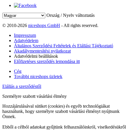
Ország / Nyelv változtatás
© 2010-2026
niceshops GmbH
- All rights reserved.
Impresszum
Adatvédelem
Általános Szerződési Feltételek és Elállási Tájékoztató
Akadálymentesítési nyilatkozat
Adatvédelmi beállítások
Előfizetéses szerződés lemondása itt
Cég
További niceshops üzletek
Elállás a szerződéstől
Személyre szabott vásárlási élmény
Hozzájárulásával sütiket (cookies) és egyéb technológiákat
használunk, hogy személyre szabott vásárlási élményt nyújtsunk
Önnek.
Ebből a célból adatokat gyűjtünk felhasználóinkról, viselkedésükről