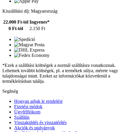
Kiszállítási díj: Magyarország
22.000 Ft-tól
Ingyenes*
0 Ft-tól
2.150 Ft
*Ezek a szállítási költségek a normál szállításra vonatkoznak.
Lehetnek további költségek, pl. a termékek súlya, mérete vagy
tulajdonságai miatt. Ezeket az információkat közvetlenül a
termékleírásban találja.
Segítség
Hogyan adjak le rendelést
Fizetési módok
Ügyfélfiókom
Szállítás
Visszaküldés és visszatérítés
Akciók és utalványok