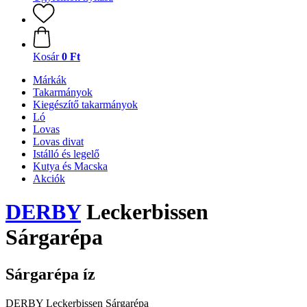
Kosár
0 Ft
Márkák
Takarmányok
Kiegészítő takarmányok
Ló
Lovas
Lovas divat
Istálló és legelő
Kutya és Macska
Akciók
DERBY
Leckerbissen
Sárgarépa
Sárgarépa íz
DERBY Leckerbissen Sárgarépa