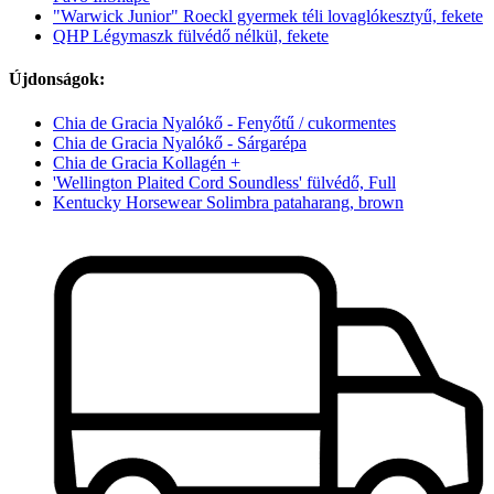
"Warwick Junior" Roeckl gyermek téli lovaglókesztyű, fekete
QHP Légymaszk fülvédő nélkül, fekete
Újdonságok:
Chia de Gracia Nyalókő - Fenyőtű / cukormentes
Chia de Gracia Nyalókő - Sárgarépa
Chia de Gracia Kollagén +
'Wellington Plaited Cord Soundless' fülvédő, Full
Kentucky Horsewear Solimbra pataharang, brown