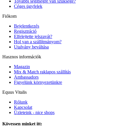
További segítségre van szüksége?
Céges ügyfelek
Fiókom
Bejelentkezés
Regisztráció
Elfelejtette jelszavát?
Hol van a szállítmányom?
Utalvány beváltása
Hasznos információk
Magazin
Mix & Match raklapos szállítás
Ambassadors
Figyelünk környezetünkre
Equus Vitalis
Rólunk
Kapcsolat
Üzleteink - nice shops
Kövessen minket itt: