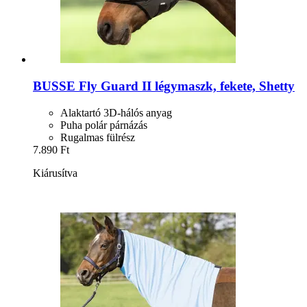
BUSSE
Fly Guard II légymaszk, fekete, Shetty
Alaktartó 3D-hálós anyag
Puha polár párnázás
Rugalmas fülrész
7.890 Ft
Kiárusítva