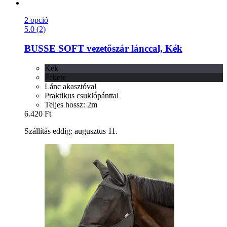
2 opció
5.0 (2)
BUSSE
SOFT vezetőszár lánccal, Kék
Kék
Fekete
Lánc akasztóval
Praktikus csuklópánttal
Teljes hossz: 2m
6.420 Ft
Szállítás eddig: augusztus 11.