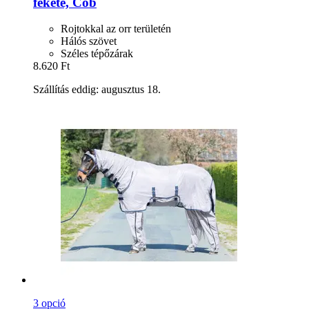
fekete, Cob
Rojtokkal az orr területén
Hálós szövet
Széles tépőzárak
8.620 Ft
Szállítás eddig: augusztus 18.
3 opció