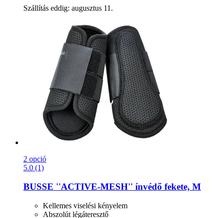
Szállítás eddig: augusztus 11.
2 opció
5.0 (1)
BUSSE
''ACTIVE-​MESH'' ínvédő fekete, M
Kellemes viselési kényelem
Abszolút légáteresztő