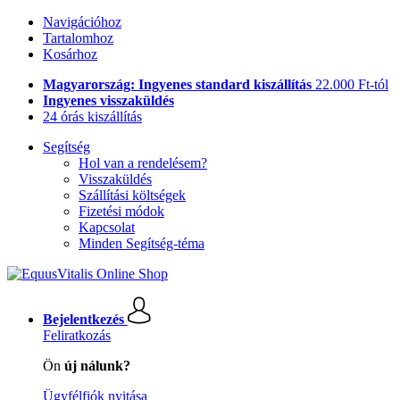
Navigációhoz
Tartalomhoz
Kosárhoz
Magyarország: Ingyenes standard kiszállítás
22.000 Ft-tól
Ingyenes visszaküldés
24 órás kiszállítás
Segítség
Hol van a rendelésem?
Visszaküldés
Szállítási költségek
Fizetési módok
Kapcsolat
Minden Segítség-téma
Bejelentkezés
Feliratkozás
Ön
új nálunk?
Ügyfélfiók nyitása