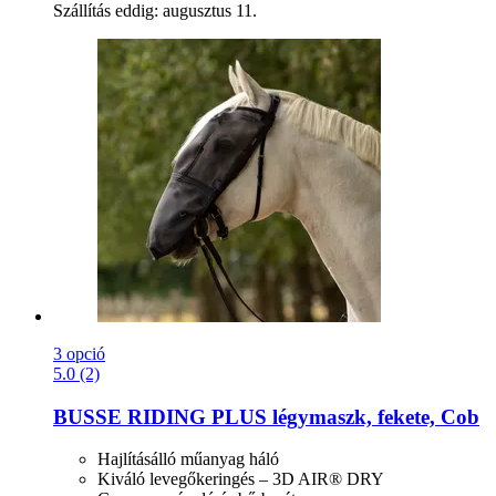
Szállítás eddig: augusztus 11.
3 opció
5.0 (2)
BUSSE
RIDING PLUS légymaszk, fekete, Cob
Hajlításálló műanyag háló
Kiváló levegőkeringés – 3D AIR® DRY