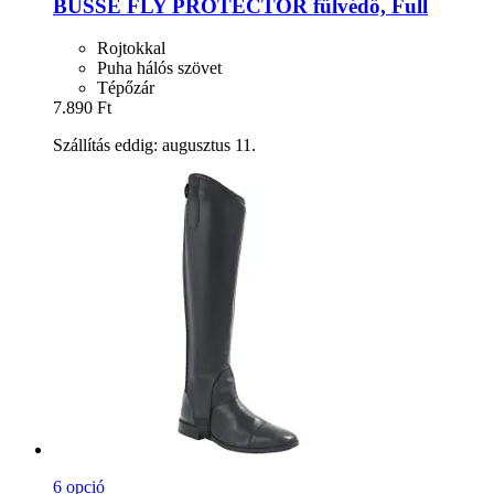
BUSSE
FLY PROTECTOR fülvédő, Full
Rojtokkal
Puha hálós szövet
Tépőzár
7.890 Ft
Szállítás eddig: augusztus 11.
6 opció