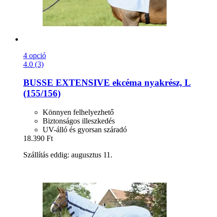
4 opció
4.0 (3)
BUSSE
EXTENSIVE ekcéma nyakrész, L
(155/156)
Könnyen felhelyezhető
Biztonságos illeszkedés
UV-álló és gyorsan száradó
18.390 Ft
Szállítás eddig: augusztus 11.