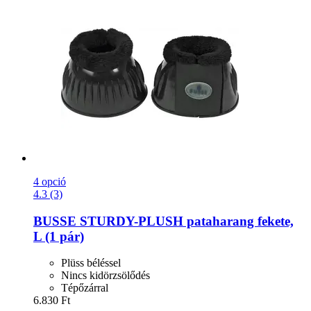
4 opció
4.3 (3)
BUSSE
STURDY-​PLUSH pataharang fekete,
L (1 pár)
Plüss béléssel
Nincs kidörzsölődés
Tépőzárral
6.830 Ft