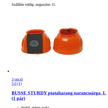
Szállítás eddig: augusztus 11.
3 opció
5.0 (1)
BUSSE
STURDY ptataharang narancssárga, L
(1 pár)
Stabil, mégis puha