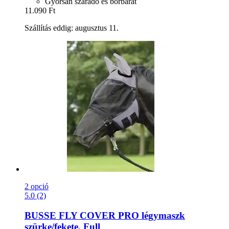
Gyorsan száradó és bőrbarát
11.090 Ft
Szállítás eddig: augusztus 11.
2 opció
5.0 (2)
BUSSE
FLY COVER PRO légymaszk
szürke/fekete, Full