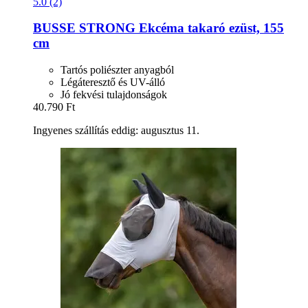
5.0 (2)
BUSSE
STRONG Ekcéma takaró ezüst, 155
cm
Tartós poliészter anyagból
Légáteresztő és UV-álló
Jó fekvési tulajdonságok
40.790 Ft
Ingyenes szállítás eddig: augusztus 11.