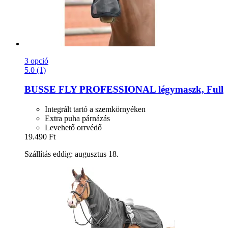
3 opció
5.0 (1)
BUSSE
FLY PROFESSIONAL légymaszk, Full
Integrált tartó a szemkörnyéken
Extra puha párnázás
Levehető orrvédő
19.490 Ft
Szállítás eddig: augusztus 18.