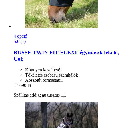
4 opció
5.0 (1)
BUSSE
TWIN FIT FLEXI légymaszk fekete,
Cob
Könnyen kezelhető
Tökéletes szabású szemhálók
Abszolút formastabil
17.690 Ft
Szállítás eddig: augusztus 11.