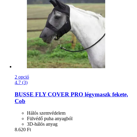
2 opció
4.7 (3)
BUSSE
FLY COVER PRO légymaszk fekete,
Cob
Hálós szemvédelem
Fülvédő puha anyagból
3D-hálós anyag
8.620 Ft