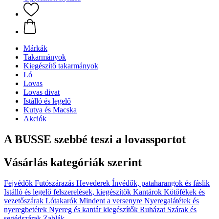
Márkák
Takarmányok
Kiegészítő takarmányok
Ló
Lovas
Lovas divat
Istálló és legelő
Kutya és Macska
Akciók
A BUSSE szebbé teszi a lovassportot
Vásárlás kategóriák szerint
Fejvédők
Futószárazás
Hevederek
Ínvédők, pataharangok és fáslik
Istálló és legelő felszerelések, kiegészítők
Kantárok
Kötőfékek és
vezetőszárak
Lótakarók
Mindent a versenyre
Nyeregalátétek és
nyeregbetétek
Nyereg és kantár kiegészítők
Ruházat
Szárak és
segédszárak
Zablák