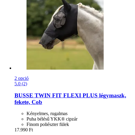
2 opció
5.0 (2)
BUSSE
TWIN FIT FLEXI PLUS légymaszk,
fekete, Cob
Kényelmes, rugalmas
Puha bélésű YKK® cipzár
Finom poliészter fülek
17.990 Ft