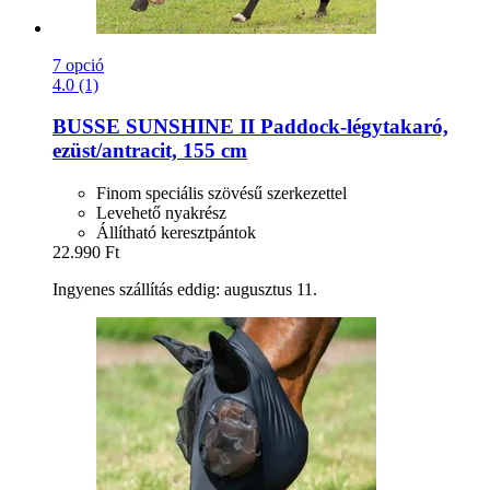
7 opció
4.0 (1)
BUSSE
SUNSHINE II Paddock-​légytakaró,
ezüst/antracit, 155 cm
Finom speciális szövésű szerkezettel
Levehető nyakrész
Állítható keresztpántok
22.990 Ft
Ingyenes szállítás eddig: augusztus 11.