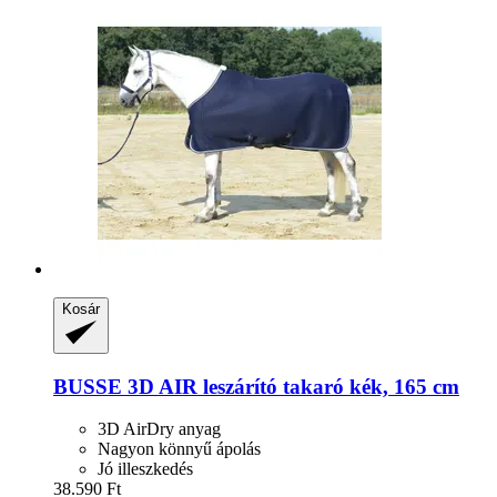
Kosár
BUSSE
3D AIR leszárító takaró kék, 165 cm
3D AirDry anyag
Nagyon könnyű ápolás
Jó illeszkedés
38.590 Ft