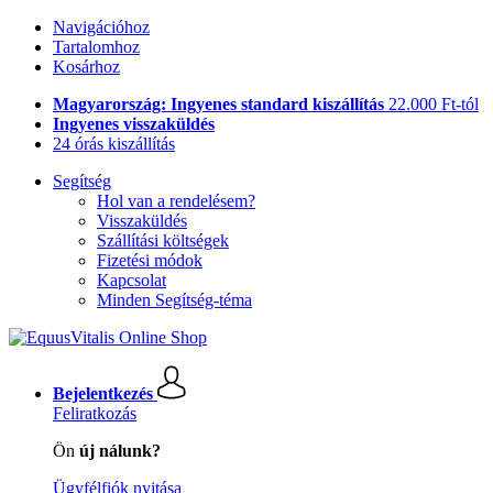
Navigációhoz
Tartalomhoz
Kosárhoz
Magyarország: Ingyenes standard kiszállítás
22.000 Ft-tól
Ingyenes visszaküldés
24 órás kiszállítás
Segítség
Hol van a rendelésem?
Visszaküldés
Szállítási költségek
Fizetési módok
Kapcsolat
Minden Segítség-téma
Bejelentkezés
Feliratkozás
Ön
új nálunk?
Ügyfélfiók nyitása