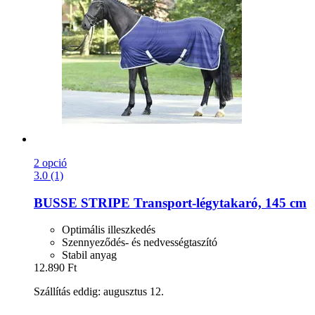
2 opció
3.0 (1)
BUSSE
STRIPE Transport-​légytakaró, 145 cm
Optimális illeszkedés
Szennyeződés- és nedvességtaszító
Stabil anyag
12.890 Ft
Szállítás eddig: augusztus 12.