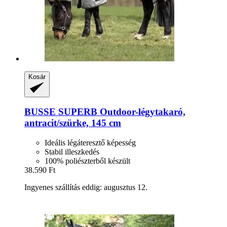
Kosár
BUSSE
SUPERB Outdoor-​légytakaró,
antracit/szürke, 145 cm
Ideális légáteresztő képesség
Stabil illeszkedés
100% poliészterből készült
38.590 Ft
Ingyenes szállítás eddig: augusztus 12.