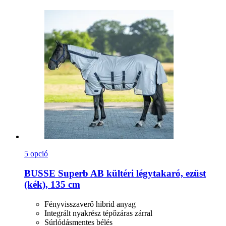
5 opció
BUSSE
Superb AB kültéri légytakaró, ezüst
(kék), 135 cm
Fényvisszaverő hibrid anyag
Integrált nyakrész tépőzáras zárral
Súrlódásmentes bélés