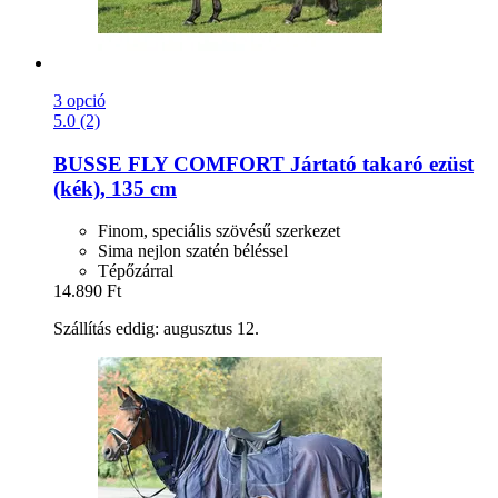
3 opció
5.0 (2)
BUSSE
FLY COMFORT Jártató takaró ezüst
(kék), 135 cm
Finom, speciális szövésű szerkezet
Sima nejlon szatén béléssel
Tépőzárral
14.890 Ft
Szállítás eddig: augusztus 12.