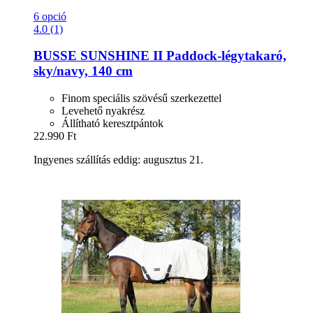
6 opció
4.0 (1)
BUSSE
SUNSHINE II Paddock-​légytakaró,
sky/navy, 140 cm
Finom speciális szövésű szerkezettel
Levehető nyakrész
Állítható keresztpántok
22.990 Ft
Ingyenes szállítás eddig: augusztus 21.