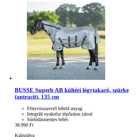
BUSSE
Superb AB kültéri légytakaró, szürke
(antracit), 135 cm
Fényvisszaverő hibrid anyag
Integrált nyakrész tépőzáras zárral
Súrlódásmentes bélés
38.990 Ft
Kiárusítva