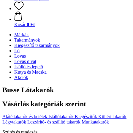
Kosár
0 Ft
Márkák
Takarmányok
Kiegészítő takarmányok
Ló
Lovas
Lovas divat
Istálló és legelő
Kutya és Macska
Akciók
Busse Lótakarók
Vásárlás kategóriák szerint
Alátéttakarók és betétek
Istállótakarók
Kiegészítők
Kültéri takarók
Légytakarók
Leszárító- és szállító takarók
Munkatakarók
Szűrés és rendezés