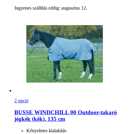
Ingyenes szállítás eddig: augusztus 12.
2 opció
BUSSE
WINDCHILL 00 Outdoor-​takaró
jégkék (kék), 135 cm
Kényelmes kialakítás