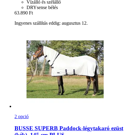
Vízálló és szélálló
DRYsense bélés
63.890 Ft
Ingyenes szállítás eddig: augusztus 12.
2 opció
BUSSE
SUPERB Paddock-​légytakaró ezüst
(kék), 145 cm PLUS