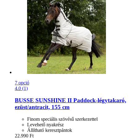
7 opció
4.0 (1)
BUSSE
SUNSHINE II Paddock-​légytakaró,
ezüst/antracit, 155 cm
Finom speciális szövésű szerkezettel
Levehető nyakrész
Állítható keresztpántok
22.990 Ft