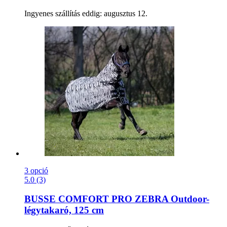
Ingyenes szállítás eddig: augusztus 12.
3 opció
5.0 (3)
BUSSE
COMFORT PRO ZEBRA Outdoor-​
légytakaró, 125 cm