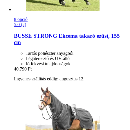
8 opció
5.0 (2)
BUSSE
STRONG Ekcéma takaró ezüst, 155
cm
Tartós poliészter anyagból
Légáteresztő és UV-álló
Jó fekvési tulajdonságok
40.790 Ft
Ingyenes szállítás eddig: augusztus 12.