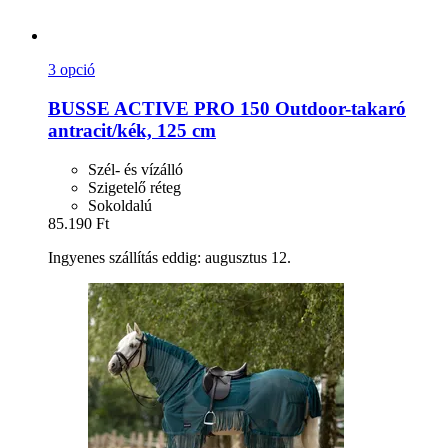
3 opció
BUSSE
ACTIVE PRO 150 Outdoor-​takaró
antracit/kék, 125 cm
Szél- és vízálló
Szigetelő réteg
Sokoldalú
85.190 Ft
Ingyenes szállítás eddig: augusztus 12.