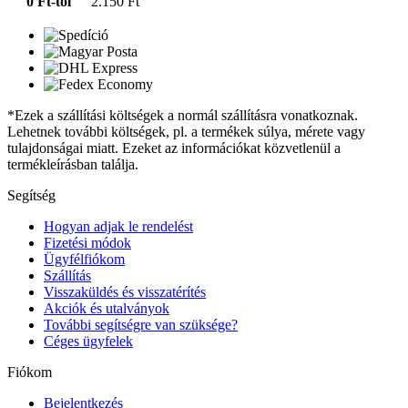
0 Ft-tól
2.150 Ft
*Ezek a szállítási költségek a normál szállításra vonatkoznak.
Lehetnek további költségek, pl. a termékek súlya, mérete vagy
tulajdonságai miatt. Ezeket az információkat közvetlenül a
termékleírásban találja.
Segítség
Hogyan adjak le rendelést
Fizetési módok
Ügyfélfiókom
Szállítás
Visszaküldés és visszatérítés
Akciók és utalványok
További segítségre van szüksége?
Céges ügyfelek
Fiókom
Bejelentkezés