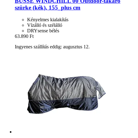
BUSSE
WINDCHILL 00 Outdoor-​takaró
szürke (kék), 155_plus cm
Kényelmes kialakítás
Vízálló és szélálló
DRYsense bélés
63.890 Ft
Ingyenes szállítás eddig: augusztus 12.