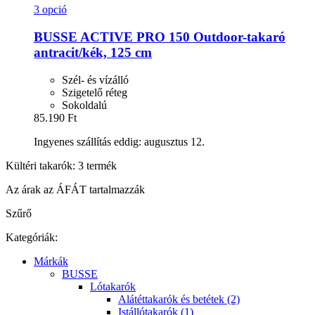
3 opció
BUSSE
ACTIVE PRO 150 Outdoor-​takaró
antracit/kék, 125 cm
Szél- és vízálló
Szigetelő réteg
Sokoldalú
85.190 Ft
Ingyenes szállítás eddig: augusztus 12.
Kültéri takarók: 3 termék
Az árak az ÁFÁT tartalmazzák
Szűrő
Kategóriák:
Márkák
BUSSE
Lótakarók
Alátéttakarók és betétek (2)
Istállótakarók (1)