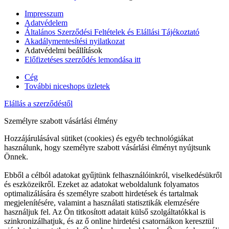
Impresszum
Adatvédelem
Általános Szerződési Feltételek és Elállási Tájékoztató
Akadálymentesítési nyilatkozat
Adatvédelmi beállítások
Előfizetéses szerződés lemondása itt
Cég
További niceshops üzletek
Elállás a szerződéstől
Személyre szabott vásárlási élmény
Hozzájárulásával sütiket (cookies) és egyéb technológiákat
használunk, hogy személyre szabott vásárlási élményt nyújtsunk
Önnek.
Ebből a célból adatokat gyűjtünk felhasználóinkról, viselkedésükről
és eszközeikről. Ezeket az adatokat weboldalunk folyamatos
optimalizálására és személyre szabott hirdetések és tartalmak
megjelenítésére, valamint a használati statisztikák elemzésére
használjuk fel. Az Ön titkosított adatait külső szolgáltatókkal is
szinkronizálhatjuk, és az ő online hirdetési csatornáikon keresztül