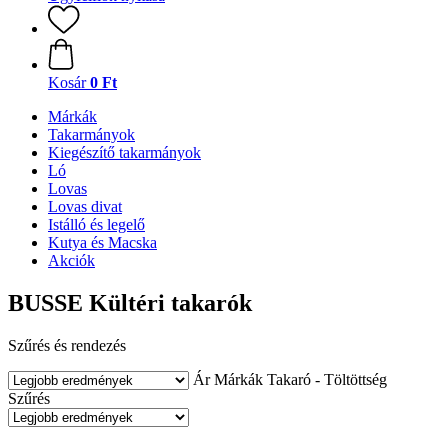
Kosár
0 Ft
Márkák
Takarmányok
Kiegészítő takarmányok
Ló
Lovas
Lovas divat
Istálló és legelő
Kutya és Macska
Akciók
BUSSE Kültéri takarók
Szűrés és rendezés
Ár
Márkák
Takaró - Töltöttség
Szűrés