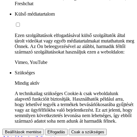
Freshchat
Külső médiatartalom
Ezen szolgáltatások elfogadásával külső szolgáltatók által
tárolt videókat vagy egyéb médiatartalmakat mutathatunk meg
Önnek. Az Ön beleegyezésével az alábbi, harmadik féltől
származó szolgáltatásokat használjuk ezen a weboldalon:
Vimeo, YouTube
Szükséges
Mindig aktív
A technikailag szükséges Cookie-k csak weboldalunk
alapvető funkcióit biztosítják. Használhatók például arra,
hogy lehetővé tegyék a termékek bevásárlókosarába gyűjtését
vagy az ügyfélfiókba való bejelentkezést. Ez azt jelenti, hogy
semmilyen következtetés levonása nem lehetséges, így ebből
származó adatot soha nem adunk át harmadik félnek.
Beállítások mentése
Elfogadás
Csak a szükséges