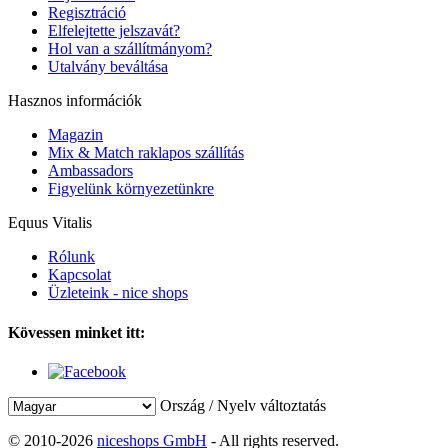
Regisztráció
Elfelejtette jelszavát?
Hol van a szállítmányom?
Utalvány beváltása
Hasznos információk
Magazin
Mix & Match raklapos szállítás
Ambassadors
Figyelünk környezetünkre
Equus Vitalis
Rólunk
Kapcsolat
Üzleteink - nice shops
Kövessen minket itt:
Ország / Nyelv változtatás
© 2010-2026
niceshops GmbH
- All rights reserved.