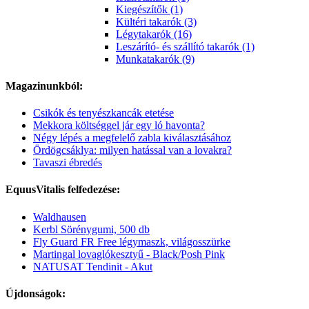
Kiegészítők (1)
Kültéri takarók (3)
Légytakarók (16)
Leszárító- és szállító takarók (1)
Munkatakarók (9)
Magazinunkból:
Csikók és tenyészkancák etetése
Mekkora költséggel jár egy ló havonta?
Négy lépés a megfelelő zabla kiválasztásához
Ördögcsáklya: milyen hatással van a lovakra?
Tavaszi ébredés
EquusVitalis felfedezése:
Waldhausen
Kerbl Sörénygumi, 500 db
Fly Guard FR Free légymaszk, világosszürke
Martingal lovaglókesztyű - Black/Posh Pink
NATUSAT Tendinit - Akut
Újdonságok: