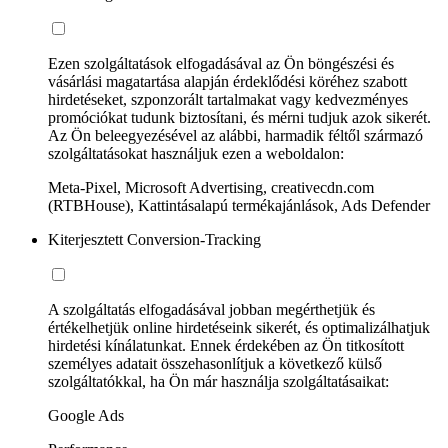
Ezen szolgáltatások elfogadásával az Ön böngészési és
vásárlási magatartása alapján érdeklődési köréhez szabott
hirdetéseket, szponzorált tartalmakat vagy kedvezményes
promóciókat tudunk biztosítani, és mérni tudjuk azok sikerét.
Az Ön beleegyezésével az alábbi, harmadik féltől származó
szolgáltatásokat használjuk ezen a weboldalon:
Meta-Pixel, Microsoft Advertising, creativecdn.com
(RTBHouse), Kattintásalapú termékajánlások, Ads Defender
Kiterjesztett Conversion-Tracking
A szolgáltatás elfogadásával jobban megérthetjük és
értékelhetjük online hirdetéseink sikerét, és optimalizálhatjuk
hirdetési kínálatunkat. Ennek érdekében az Ön titkosított
személyes adatait összehasonlítjuk a következő külső
szolgáltatókkal, ha Ön már használja szolgáltatásaikat:
Google Ads