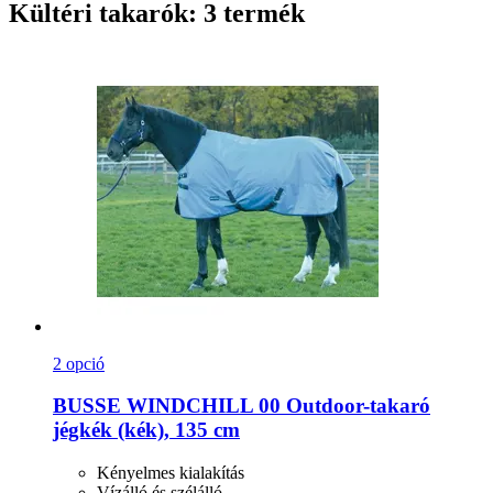
Kültéri takarók: 3 termék
2 opció
BUSSE
WINDCHILL 00 Outdoor-​takaró
jégkék (kék), 135 cm
Kényelmes kialakítás
Vízálló és szélálló