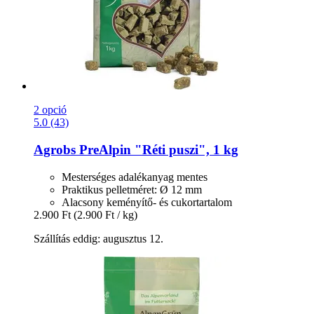
2 opció
5.0 (43)
Agrobs
PreAlpin "Réti puszi", 1 kg
Mesterséges adalékanyag mentes
Praktikus pelletméret: Ø 12 mm
Alacsony keményítő- és cukortartalom
2.900 Ft
(2.900 Ft / kg)
Szállítás eddig: augusztus 12.