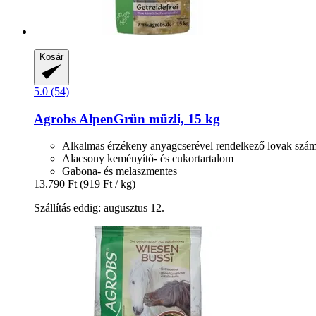
Kosár
5.0 (54)
Agrobs
AlpenGrün müzli, 15 kg
Alkalmas érzékeny anyagcserével rendelkező lovak szá
Alacsony keményítő- és cukortartalom
Gabona- és melaszmentes
13.790 Ft
(919 Ft / kg)
Szállítás eddig: augusztus 12.