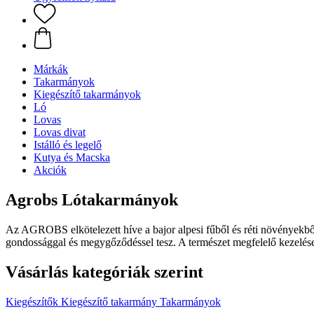
Márkák
Takarmányok
Kiegészítő takarmányok
Ló
Lovas
Lovas divat
Istálló és legelő
Kutya és Macska
Akciók
Agrobs Lótakarmányok
Az AGROBS elkötelezett híve a bajor alpesi fűből és réti növényekbő
gondossággal és megygőződéssel tesz. A természet megfelelő kezelése 
Vásárlás kategóriák szerint
Kiegészítők
Kiegészítő takarmány
Takarmányok