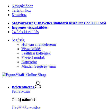
Navigációhoz
Tartalomhoz
Kosárhoz
Magyarország: Ingyenes standard kiszállítás
22.000 Ft-tól
Ingyenes visszaküldés
24 órás kiszállítás
Segítség
Hol van a rendelésem?
Visszaküldés
Szállítási költségek
Fizetési módok
Kapcsolat
Minden Segítség-téma
Bejelentkezés
Feliratkozás
Ön
új nálunk?
Ügyfélfiók nyitása