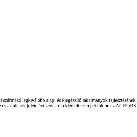
l származó legkiválóbb alap- és kiegészítő takarmányok fejlesztésének
és az állatok jóléte évtizedek óta kiemelt szerepet tölt be az AGROBS 