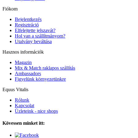
Fiókom
Bejelentkezés
Regisztráció
Elfelejtette jelszavát?
Hol van a szállítmányom?
Utalvány beváltása
Hasznos információk
Magazin
Mix & Match raklapos szállítás
Ambassadors
Figyelünk környezetünkre
Equus Vitalis
Rólunk
Kapcsolat
Üzleteink - nice shops
Kövessen minket itt: