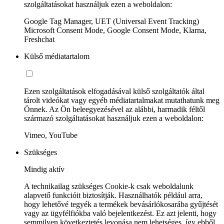
szolgáltatásokat használjuk ezen a weboldalon:
Google Tag Manager, UET (Universal Event Tracking)
Microsoft Consent Mode, Google Consent Mode, Klarna,
Freshchat
Külső médiatartalom
Ezen szolgáltatások elfogadásával külső szolgáltatók által
tárolt videókat vagy egyéb médiatartalmakat mutathatunk meg
Önnek. Az Ön beleegyezésével az alábbi, harmadik féltől
származó szolgáltatásokat használjuk ezen a weboldalon:
Vimeo, YouTube
Szükséges
Mindig aktív
A technikailag szükséges Cookie-k csak weboldalunk
alapvető funkcióit biztosítják. Használhatók például arra,
hogy lehetővé tegyék a termékek bevásárlókosarába gyűjtését
vagy az ügyfélfiókba való bejelentkezést. Ez azt jelenti, hogy
semmilyen következtetés levonása nem lehetséges, így ebből