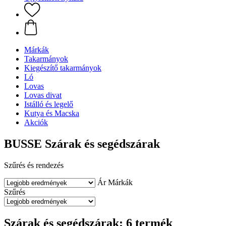
Márkák
Takarmányok
Kiegészítő takarmányok
Ló
Lovas
Lovas divat
Istálló és legelő
Kutya és Macska
Akciók
BUSSE Szárak és segédszárak
Szűrés és rendezés
Ár
Márkák
Szűrés
Szárak és segédszárak: 6 termék