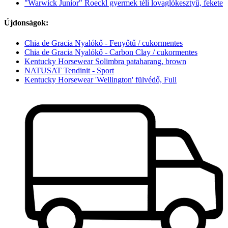
"Warwick Junior" Roeckl gyermek téli lovaglókesztyű, fekete
Újdonságok:
Chia de Gracia Nyalókő - Fenyőtű / cukormentes
Chia de Gracia Nyalókő - Carbon Clay / cukormentes
Kentucky Horsewear Solimbra pataharang, brown
NATUSAT Tendinit - Sport
Kentucky Horsewear 'Wellington' fülvédő, Full