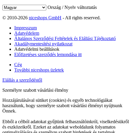
Ország / Nyelv változtatás
© 2010-2026
niceshops GmbH
- All rights reserved.
Impresszum
Adatvédelem
Általános Szerződési Feltételek és Elállási Tájékoztató
Akadálymentesítési nyilatkozat
Adatvédelmi beállítások
Előfizetéses szerződés lemondása itt
Cég
További niceshops üzletek
Elállás a szerződéstől
Személyre szabott vásárlási élmény
Hozzájárulásával sütiket (cookies) és egyéb technológiákat
használunk, hogy személyre szabott vásárlási élményt nyújtsunk
Önnek.
Ebből a célból adatokat gyűjtünk felhasználóinkról, viselkedésükről
és eszközeikről. Ezeket az adatokat weboldalunk folyamatos
optimalizálására és személyre szabott hirdetések és tartalmak