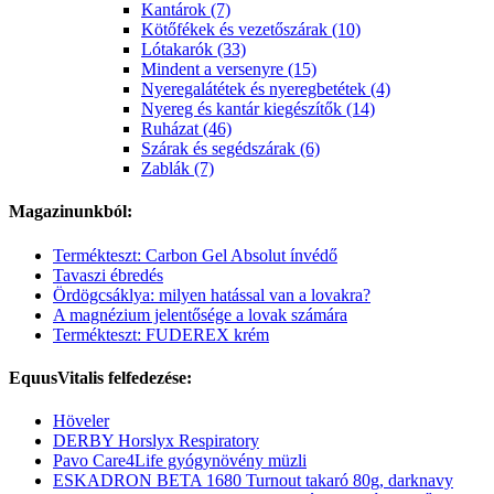
Kantárok (7)
Kötőfékek és vezetőszárak (10)
Lótakarók (33)
Mindent a versenyre (15)
Nyeregalátétek és nyeregbetétek (4)
Nyereg és kantár kiegészítők (14)
Ruházat (46)
Szárak és segédszárak (6)
Zablák (7)
Magazinunkból:
Termékteszt: Carbon Gel Absolut ínvédő
Tavaszi ébredés
Ördögcsáklya: milyen hatással van a lovakra?
A magnézium jelentősége a lovak számára
Termékteszt: FUDEREX krém
EquusVitalis felfedezése:
Höveler
DERBY Horslyx Respiratory
Pavo Care4Life gyógynövény müzli
ESKADRON BETA 1680 Turnout takaró 80g, darknavy