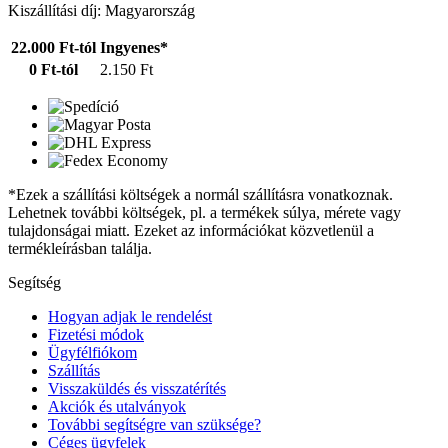
Kiszállítási díj: Magyarország
22.000 Ft-tól
Ingyenes*
0 Ft-tól
2.150 Ft
*Ezek a szállítási költségek a normál szállításra vonatkoznak.
Lehetnek további költségek, pl. a termékek súlya, mérete vagy
tulajdonságai miatt. Ezeket az információkat közvetlenül a
termékleírásban találja.
Segítség
Hogyan adjak le rendelést
Fizetési módok
Ügyfélfiókom
Szállítás
Visszaküldés és visszatérítés
Akciók és utalványok
További segítségre van szüksége?
Céges ügyfelek