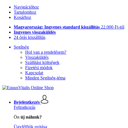
Navigációhoz
Tartalomhoz
Kosárhoz
Magyarország: Ingyenes standard kiszállítás
22.000 Ft-tól
Ingyenes visszaküldés
24 órás kiszállítás
Segítség
Hol van a rendelésem?
Visszaküldés
Szállítási költségek
Fizetési módok
Kapcsolat
Minden Segítség-téma
Bejelentkezés
Feliratkozás
Ön
új nálunk?
Ügyfélfiók nyitása