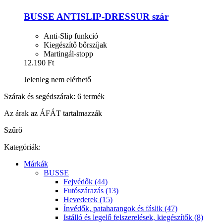
BUSSE
ANTISLIP-​DRESSUR szár
Anti-Slip funkció
Kiegészítő bőrszíjak
Martingál-stopp
12.190 Ft
Jelenleg nem elérhető
Szárak és segédszárak: 6 termék
Az árak az ÁFÁT tartalmazzák
Szűrő
Kategóriák:
Márkák
BUSSE
Fejvédők (44)
Futószárazás (13)
Hevederek (15)
Ínvédők, pataharangok és fáslik (47)
Istálló és legelő felszerelések, kiegészítők (8)