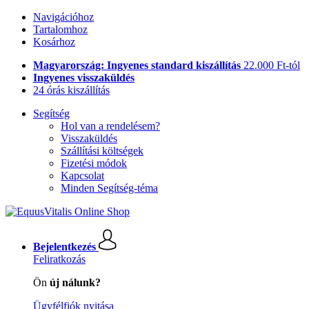
Navigációhoz
Tartalomhoz
Kosárhoz
Magyarország: Ingyenes standard kiszállítás
22.000 Ft-tól
Ingyenes visszaküldés
24 órás kiszállítás
Segítség
Hol van a rendelésem?
Visszaküldés
Szállítási költségek
Fizetési módok
Kapcsolat
Minden Segítség-téma
Bejelentkezés
Feliratkozás
Ön
új nálunk?
Ügyfélfiók nyitása