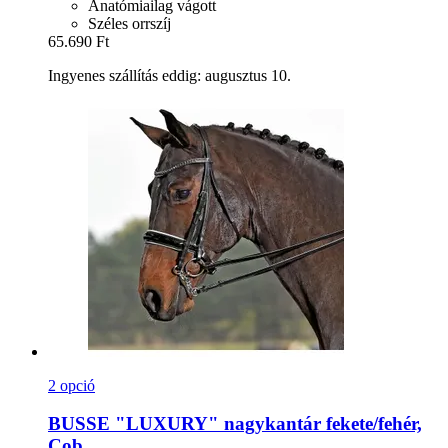
Anatómiailag vágott
Széles orrszíj
65.690 Ft
Ingyenes szállítás eddig: augusztus 10.
2 opció
BUSSE
"LUXURY" nagykantár fekete/fehér,
Cob