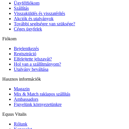
Ügyfélfiókom
Szállítás
Visszaküldés és visszatérítés
Akciók és utalványok
További segítségre van szüksége?
Céges ügyfelek
Fiókom
Bejelentkezés
Regisztráció
Elfelejtette jelszavát?
Hol van a szállítmányom?
Utalvány beváltása
Hasznos információk
Magazin
Mix & Match raklapos szállítás
Ambassadors
Figyelünk környezetünkre
Equus Vitalis
Rólunk