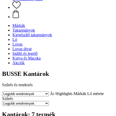
Márkák
Takarmányok
Kiegészítő takarmányok
Ló
Lovas
Lovas divat
Istálló és legelő
Kutya és Macska
Akciók
BUSSE Kantárok
Szűrés és rendezés
Ár
Highlights
Márkák
Ló mérete
Szűrés
Kantárok: 7 termék