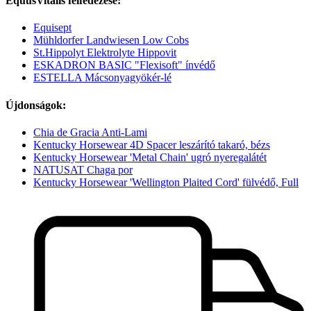
EquusVitalis felfedezése:
Equisept
Mühldorfer Landwiesen Low Cobs
St.Hippolyt Elektrolyte Hippovit
ESKADRON BASIC "Flexisoft" ínvédő
ESTELLA Mácsonyagyökér-lé
Újdonságok:
Chia de Gracia Anti-Lami
Kentucky Horsewear 4D Spacer leszárító takaró, bézs
Kentucky Horsewear 'Metal Chain' ugró nyeregalátét
NATUSAT Chaga por
Kentucky Horsewear 'Wellington Plaited Cord' fülvédő, Full