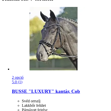
2 opció
5.0 (1)
BUSSE
"LUXURY" kantár, Cob
Svéd orrszíj
Lakkbőr felület
Párnázott fejrész