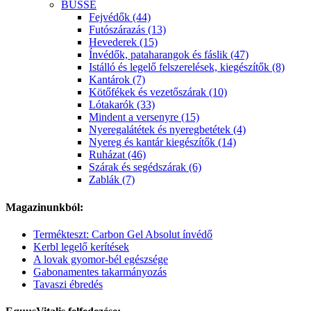
BUSSE
Fejvédők (44)
Futószárazás (13)
Hevederek (15)
Ínvédők, pataharangok és fáslik (47)
Istálló és legelő felszerelések, kiegészítők (8)
Kantárok (7)
Kötőfékek és vezetőszárak (10)
Lótakarók (33)
Mindent a versenyre (15)
Nyeregalátétek és nyeregbetétek (4)
Nyereg és kantár kiegészítők (14)
Ruházat (46)
Szárak és segédszárak (6)
Zablák (7)
Magazinunkból:
Termékteszt: Carbon Gel Absolut ínvédő
Kerbl legelő kerítések
A lovak gyomor-bél egészsége
Gabonamentes takarmányozás
Tavaszi ébredés