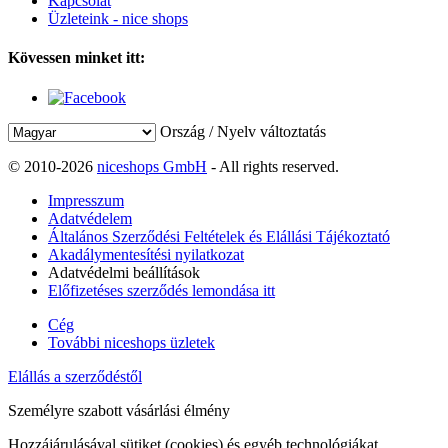
Kapcsolat
Üzleteink - nice shops
Kövessen minket itt:
Ország / Nyelv változtatás
© 2010-2026
niceshops GmbH
- All rights reserved.
Impresszum
Adatvédelem
Általános Szerződési Feltételek és Elállási Tájékoztató
Akadálymentesítési nyilatkozat
Adatvédelmi beállítások
Előfizetéses szerződés lemondása itt
Cég
További niceshops üzletek
Elállás a szerződéstől
Személyre szabott vásárlási élmény
Hozzájárulásával sütiket (cookies) és egyéb technológiákat