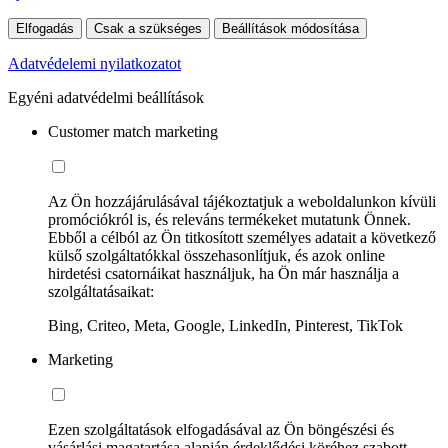
Elfogadás
Csak a szükséges
Beállítások módosítása
Adatvédelemi nyilatkozatot
Egyéni adatvédelmi beállítások
Customer match marketing
Az Ön hozzájárulásával tájékoztatjuk a weboldalunkon kívüli
promóciókról is, és releváns termékeket mutatunk Önnek.
Ebből a célból az Ön titkosított személyes adatait a következő
külső szolgáltatókkal összehasonlítjuk, és azok online
hirdetési csatornáikat használjuk, ha Ön már használja a
szolgáltatásaikat:
Bing, Criteo, Meta, Google, LinkedIn, Pinterest, TikTok
Marketing
Ezen szolgáltatások elfogadásával az Ön böngészési és
vásárlási magatartása alapján érdeklődési köréhez szabott