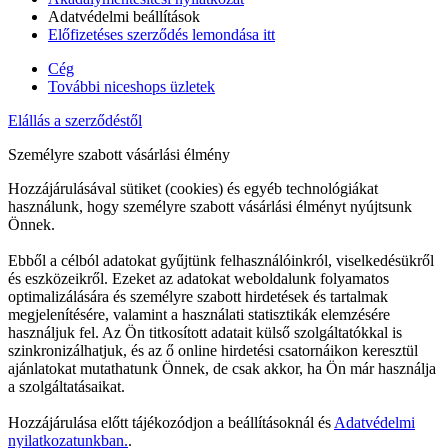
Adatvédelmi beállítások
Előfizetéses szerződés lemondása itt
Cég
További niceshops üzletek
Elállás a szerződéstől
Személyre szabott vásárlási élmény
Hozzájárulásával sütiket (cookies) és egyéb technológiákat
használunk, hogy személyre szabott vásárlási élményt nyújtsunk
Önnek.
Ebből a célból adatokat gyűjtünk felhasználóinkról, viselkedésükről
és eszközeikről. Ezeket az adatokat weboldalunk folyamatos
optimalizálására és személyre szabott hirdetések és tartalmak
megjelenítésére, valamint a használati statisztikák elemzésére
használjuk fel. Az Ön titkosított adatait külső szolgáltatókkal is
szinkronizálhatjuk, és az ő online hirdetési csatornáikon keresztül
ajánlatokat mutathatunk Önnek, de csak akkor, ha Ön már használja
a szolgáltatásaikat.
Hozzájárulása előtt tájékozódjon a beállításoknál és
Adatvédelmi
nyilatkozatunkban.
.