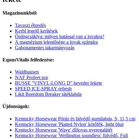
Magazinunkból:
Tavaszi ébredés
Kerbl legelő kerítések
Ördögcsáklya: milyen hatással van a lovakra?
A magnézium jelentősége a lovak számára
Gabonamentes takarmányozás
EquusVitalis felfedezése:
Waldhausen
NAF Profeet por
BUSSE ''VINYL-LONG D'' heveder fekete
SPEED ICE-SPRAY refresh
Likit Boredom Breaker játéklabda
Újdonságok:
Kentucky Horsewear Póráz és falvédő gumilabda, S, 11,5 cm
Kentucky Horsewear 'Plaited Nylon' kötőfék, light blue
Kentucky Horsewear 'Wave' díjlovas nyeregalátét
Kentucky Horsewear 'Wellington soundless' fülvédő, Full