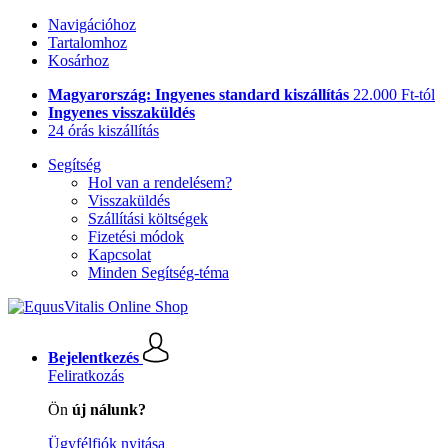
Navigációhoz
Tartalomhoz
Kosárhoz
Magyarország: Ingyenes standard kiszállítás
22.000 Ft-tól
Ingyenes visszaküldés
24 órás kiszállítás
Segítség
Hol van a rendelésem?
Visszaküldés
Szállítási költségek
Fizetési módok
Kapcsolat
Minden Segítség-téma
Bejelentkezés
Feliratkozás
Ön
új nálunk?
Ügyfélfiók nyitása