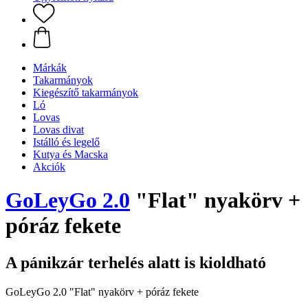
Márkák
Takarmányok
Kiegészítő takarmányok
Ló
Lovas
Lovas divat
Istálló és legelő
Kutya és Macska
Akciók
GoLeyGo 2.0
"Flat" nyakörv +
póráz fekete
A pánikzár terhelés alatt is kioldható
GoLeyGo 2.0 "Flat" nyakörv + póráz fekete