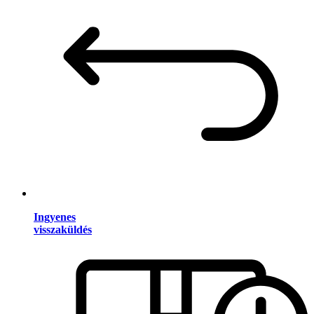
Ingyenes
visszaküldés