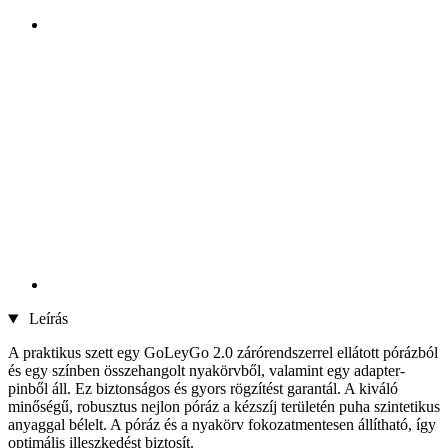
Leírás
A praktikus szett egy GoLeyGo 2.0 zárórendszerrel ellátott pórázból
és egy színben összehangolt nyakörvből, valamint egy adapter-
pinből áll. Ez biztonságos és gyors rögzítést garantál. A kiváló
minőségű, robusztus nejlon póráz a kézszíj területén puha szintetikus
anyaggal bélelt. A póráz és a nyakörv fokozatmentesen állítható, így
optimális illeszkedést biztosít.