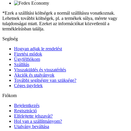
*Ezek a szállítási költségek a normál szállításra vonatkoznak.
Lehetnek további költségek, pl. a termékek súlya, mérete vagy
tulajdonságai miatt. Ezeket az információkat közvetlenül a
termékleírásban találja.
Segítség
Hogyan adjak le rendelést
Fizetési módok
Ügyfélfiókom
Szállítás
Visszaküldés és visszatérítés
Akciók és utalványok
További segítségre van szüksége?
Céges ügyfelek
Fiókom
Bejelentkezés
Regisztráció
Elfelejtette jelszavát?
Hol van a szállítmányom?
Utalvány beváltása