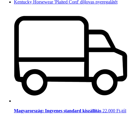
Kentucky Horsewear 'Plaited Cord' díjlovas nyeregalátét
Magyarország: Ingyenes standard kiszállítás
22.000 Ft-tól