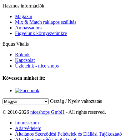
Hasznos információk
Magazin
Mix & Match raklapos szállítás
Ambassadors
Figyelünk környezetünkre
Equus Vitalis
Rólunk
Kapcsolat
Üzleteink - nice shops
Kövessen minket itt:
Ország / Nyelv változtatás
© 2010-2026
niceshops GmbH
- All rights reserved.
Impresszum
Adatvédelem
Általános Szerződési Feltételek és Elállási Tájékoztató
Akadálymentesítési nyilatkozat