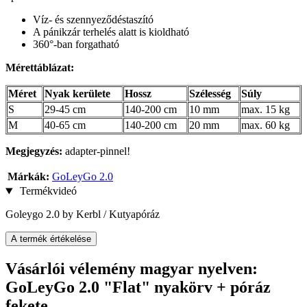
Víz- és szennyeződéstaszító
A pánikzár terhelés alatt is kioldható
360°-ban forgatható
Mérettáblázat:
Méret
Nyak kerülete
Hossz
Szélesség
Súly
S
29-45 cm
140-200 cm
10 mm
max. 15 kg
M
40-65 cm
140-200 cm
20 mm
max. 60 kg
Megjegyzés:
adapter-pinnel!
Márkák:
GoLeyGo 2.0
Termékvideó
Goleygo 2.0 by Kerbl / Kutyapóráz
A termék értékelése
Vásárlói vélemény magyar nyelven:
GoLeyGo 2.0 "Flat" nyakörv + póráz
fekete