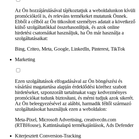
Az Ön hozzájárulásával tájékoztatjuk a weboldalunkon kívüli
promóciókról is, és releváns termékeket mutatunk Önnek.
Ebből a célból az Ön titkosított személyes adatait a következő
külső szolgáltatókkal összehasonlítjuk, és azok online
hirdetési csatornáikat használjuk, ha Ön már használja a
szolgáltatásaikat:
Bing, Criteo, Meta, Google, LinkedIn, Pinterest, TikTok
Marketing
Ezen szolgáltatások elfogadásával az Ön böngészési és
vásárlási magatartása alapján érdeklődési köréhez szabott
hirdetéseket, szponzorált tartalmakat vagy kedvezményes
promóciókat tudunk biztosítani, és mérni tudjuk azok sikerét.
Az Ön beleegyezésével az alábbi, harmadik féltől származó
szolgáltatásokat használjuk ezen a weboldalon:
Meta-Pixel, Microsoft Advertising, creativecdn.com
(RTBHouse), Kattintásalapú termékajánlások, Ads Defender
Kiterjesztett Conversion-Tracking