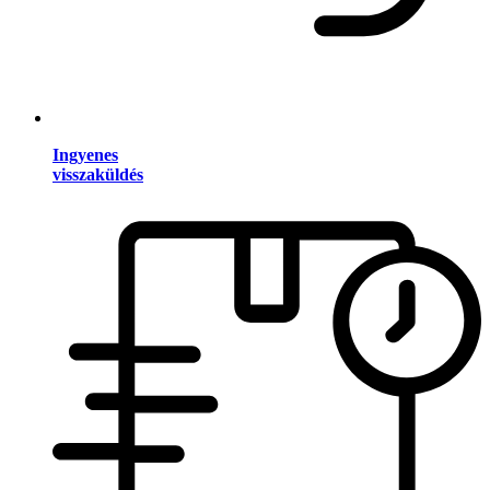
Ingyenes
visszaküldés