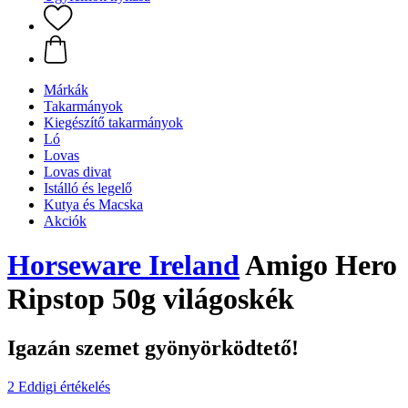
Márkák
Takarmányok
Kiegészítő takarmányok
Ló
Lovas
Lovas divat
Istálló és legelő
Kutya és Macska
Akciók
Horseware Ireland
Amigo Hero
Ripstop 50g világoskék
Igazán szemet gyönyörködtető!
2 Eddigi értékelés