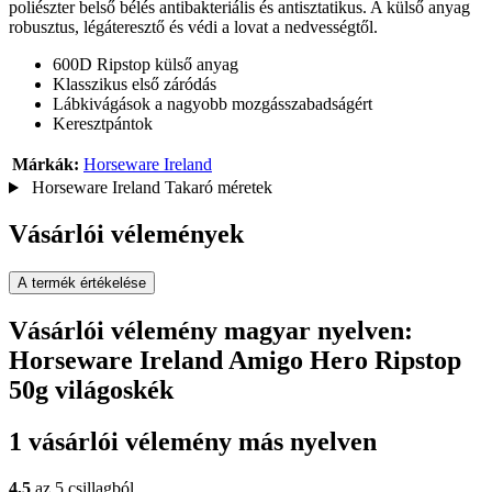
poliészter belső bélés antibakteriális és antisztatikus. A külső anyag
robusztus, légáteresztő és védi a lovat a nedvességtől.
600D Ripstop külső anyag
Klasszikus első záródás
Lábkivágások a nagyobb mozgásszabadságért
Keresztpántok
Márkák:
Horseware Ireland
Horseware Ireland Takaró méretek
Vásárlói vélemények
A termék értékelése
Vásárlói vélemény magyar nyelven:
Horseware Ireland Amigo Hero Ripstop
50g világoskék
1 vásárlói vélemény más nyelven
4,5
az 5 csillagból