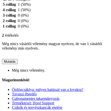
5 csillag
1
(50%)
4 csillag
1
(50%)
3 csillag
0
(0%)
2 csillag
0
(0%)
1 csillag
0
(0%)
2
értékelés
Még nincs vásárlói vélemény magyar nyelven, de van 1 vásárlói
vélemény más nyelven.
Mutatás
Még nincs vélemény.
Magazinunkból:
Ördögcsáklya: milyen hatással van a lovakra?
Tavaszi ébredés
Gabonamentes takarmányozás
Termékteszt: Hoof Support
Csikók és tenyészkancák etetése