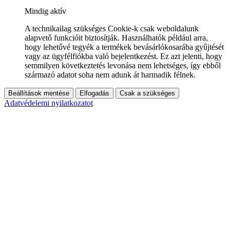
Mindig aktív
A technikailag szükséges Cookie-k csak weboldalunk
alapvető funkcióit biztosítják. Használhatók például arra,
hogy lehetővé tegyék a termékek bevásárlókosarába gyűjtését
vagy az ügyfélfiókba való bejelentkezést. Ez azt jelenti, hogy
semmilyen következtetés levonása nem lehetséges, így ebből
származó adatot soha nem adunk át harmadik félnek.
Beállítások mentése
Elfogadás
Csak a szükséges
Adatvédelemi nyilatkozatot