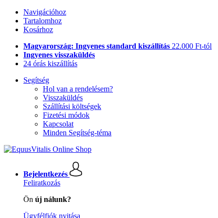
Navigációhoz
Tartalomhoz
Kosárhoz
Magyarország: Ingyenes standard kiszállítás
22.000 Ft-tól
Ingyenes visszaküldés
24 órás kiszállítás
Segítség
Hol van a rendelésem?
Visszaküldés
Szállítási költségek
Fizetési módok
Kapcsolat
Minden Segítség-téma
Bejelentkezés
Feliratkozás
Ön
új nálunk?
Ügyfélfiók nyitása