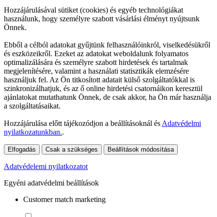
Hozzájárulásával sütiket (cookies) és egyéb technológiákat
használunk, hogy személyre szabott vásárlási élményt nyújtsunk
Önnek.
Ebből a célból adatokat gyűjtünk felhasználóinkról, viselkedésükről
és eszközeikről. Ezeket az adatokat weboldalunk folyamatos
optimalizálására és személyre szabott hirdetések és tartalmak
megjelenítésére, valamint a használati statisztikák elemzésére
használjuk fel. Az Ön titkosított adatait külső szolgáltatókkal is
szinkronizálhatjuk, és az ő online hirdetési csatornáikon keresztül
ajánlatokat mutathatunk Önnek, de csak akkor, ha Ön már használja
a szolgáltatásaikat.
Hozzájárulása előtt tájékozódjon a beállításoknál és
Adatvédelmi
nyilatkozatunkban.
.
Elfogadás
Csak a szükséges
Beállítások módosítása
Adatvédelemi nyilatkozatot
Egyéni adatvédelmi beállítások
Customer match marketing