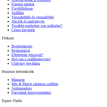
Fizetési módok
Ügyfélfiókom
Szállítás
Visszaküldés és visszatérítés
Akciók és utalványok
További segítségre van szüksége?
Céges ügyfelek
Fiókom
Bejelentkezés
Regisztráció
Elfelejtette jelszavát?
Hol van a szállítmányom?
Utalvány beváltása
Hasznos információk
Magazin
Mix & Match raklapos szállítás
Ambassadors
Figyelünk környezetünkre
Equus Vitalis