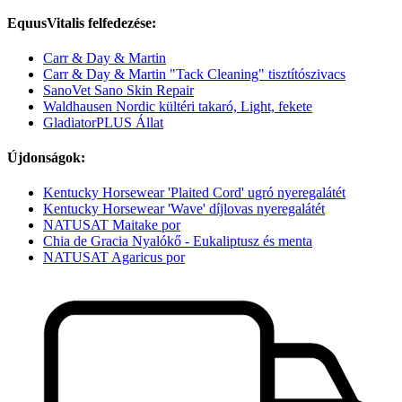
EquusVitalis felfedezése:
Carr & Day & Martin
Carr & Day & Martin "Tack Cleaning" tisztítószivacs
SanoVet Sano Skin Repair
Waldhausen Nordic kültéri takaró, Light, fekete
GladiatorPLUS Állat
Újdonságok:
Kentucky Horsewear 'Plaited Cord' ugró nyeregalátét
Kentucky Horsewear 'Wave' díjlovas nyeregalátét
NATUSAT Maitake por
Chia de Gracia Nyalókő - Eukaliptusz és menta
NATUSAT Agaricus por