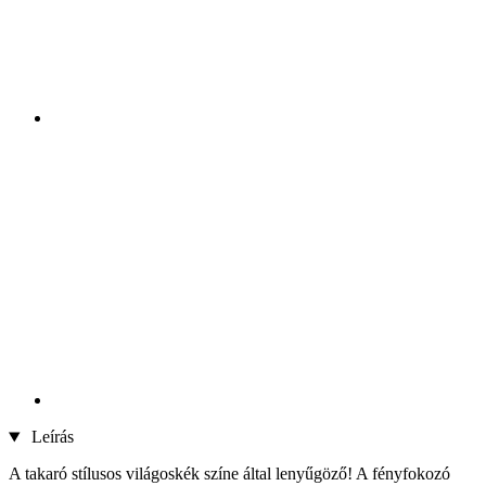
Leírás
A takaró stílusos világoskék színe által lenyűgöző! A fényfokozó