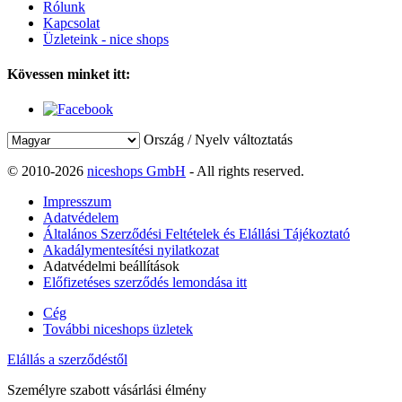
Rólunk
Kapcsolat
Üzleteink - nice shops
Kövessen minket itt:
Ország / Nyelv változtatás
© 2010-2026
niceshops GmbH
- All rights reserved.
Impresszum
Adatvédelem
Általános Szerződési Feltételek és Elállási Tájékoztató
Akadálymentesítési nyilatkozat
Adatvédelmi beállítások
Előfizetéses szerződés lemondása itt
Cég
További niceshops üzletek
Elállás a szerződéstől
Személyre szabott vásárlási élmény