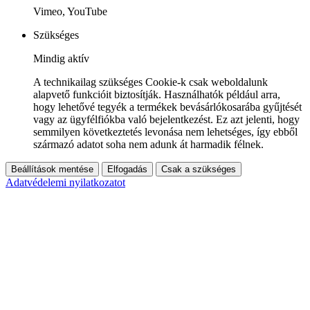
Vimeo, YouTube
Szükséges
Mindig aktív
A technikailag szükséges Cookie-k csak weboldalunk
alapvető funkcióit biztosítják. Használhatók például arra,
hogy lehetővé tegyék a termékek bevásárlókosarába gyűjtését
vagy az ügyfélfiókba való bejelentkezést. Ez azt jelenti, hogy
semmilyen következtetés levonása nem lehetséges, így ebből
származó adatot soha nem adunk át harmadik félnek.
Beállítások mentése
Elfogadás
Csak a szükséges
Adatvédelemi nyilatkozatot