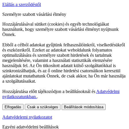
Elállás a szerződéstől
Személyre szabott vásárlási élmény
Hozzájárulásával sütiket (cookies) és egyéb technológiákat
használunk, hogy személyre szabott vásárlási élményt nyújtsunk
Önnek.
Ebből a célból adatokat gyűjtünk felhasználóinkról, viselkedésükről
és eszközeikről. Ezeket az adatokat weboldalunk folyamatos
optimalizálására és személyre szabott hirdetések és tartalmak
megjelenítésére, valamint a használati statisztikák elemzésére
használjuk fel. Az Ön titkosított adatait külső szolgáltatókkal is
szinkronizálhatjuk, és az ő online hirdetési csatornáikon keresztül
ajánlatokat mutathatunk Önnek, de csak akkor, ha Ön már használja
a szolgáltatásaikat.
Hozzájárulása előtt tájékozódjon a beállításoknál és
Adatvédelmi
nyilatkozatunkban.
.
Elfogadás
Csak a szükséges
Beállítások módosítása
Adatvédelemi nyilatkozatot
Egyéni adatvédelmi beállítások