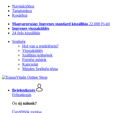
Navigációhoz
Tartalomhoz
Kosárhoz
Magyarország: Ingyenes standard kiszállítás
22.000 Ft-tól
Ingyenes visszaküldés
24 órás kiszállítás
Segítség
Hol van a rendelésem?
Visszaküldés
Szállítási költségek
Fizetési módok
Kapcsolat
Minden Segítség-téma
Bejelentkezés
Feliratkozás
Ön
új nálunk?
Ügyfélfiók nyitása