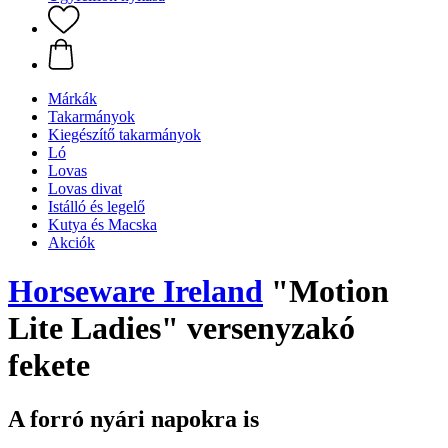
Márkák
Takarmányok
Kiegészítő takarmányok
Ló
Lovas
Lovas divat
Istálló és legelő
Kutya és Macska
Akciók
Horseware Ireland
"Motion
Lite Ladies" versenyzakó
fekete
A forró nyári napokra is