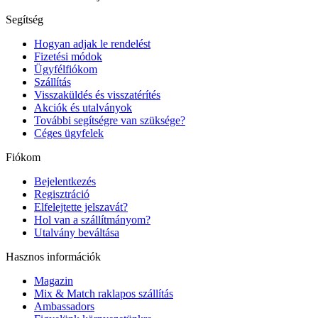
Segítség
Hogyan adjak le rendelést
Fizetési módok
Ügyfélfiókom
Szállítás
Visszaküldés és visszatérítés
Akciók és utalványok
További segítségre van szüksége?
Céges ügyfelek
Fiókom
Bejelentkezés
Regisztráció
Elfelejtette jelszavát?
Hol van a szállítmányom?
Utalvány beváltása
Hasznos információk
Magazin
Mix & Match raklapos szállítás
Ambassadors