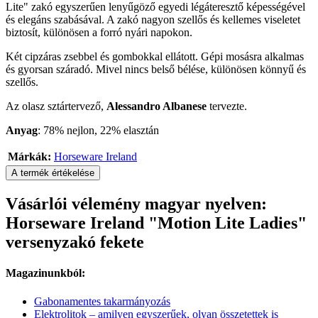
Lite" zakó egyszerűen lenyűgöző egyedi légáteresztő képességével
és elegáns szabásával. A zakó nagyon szellős és kellemes viseletet
biztosít, különösen a forró nyári napokon.
Két cipzáras zsebbel és gombokkal ellátott. Gépi mosásra alkalmas
és gyorsan száradó. Mivel nincs belső bélése, különösen könnyű és
szellős.
Az olasz sztártervező,
Alessandro Albanese
tervezte.
Anyag
: 78% nejlon, 22% elasztán
Márkák:
Horseware Ireland
A termék értékelése
Vásárlói vélemény magyar nyelven:
Horseware Ireland "Motion Lite Ladies"
versenyzakó fekete
Magazinunkból:
Gabonamentes takarmányozás
Elektrolitok – amilyen egyszerűek, olyan összetettek is