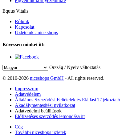
Figyelünk környezetünkre
Equus Vitalis
Rólunk
Kapcsolat
Üzleteink - nice shops
Kövessen minket itt:
Ország / Nyelv változtatás
© 2010-2026
niceshops GmbH
- All rights reserved.
Impresszum
Adatvédelem
Általános Szerződési Feltételek és Elállási Tájékoztató
Akadálymentesítési nyilatkozat
Adatvédelmi beállítások
Előfizetéses szerződés lemondása itt
Cég
További niceshops üzletek