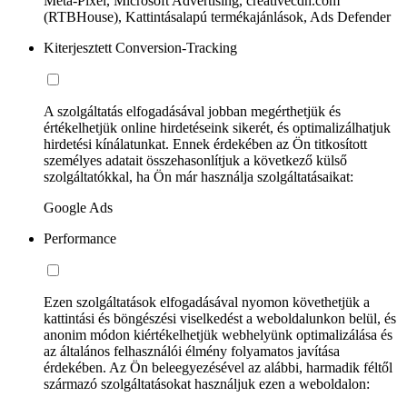
Meta-Pixel, Microsoft Advertising, creativecdn.com
(RTBHouse), Kattintásalapú termékajánlások, Ads Defender
Kiterjesztett Conversion-Tracking
A szolgáltatás elfogadásával jobban megérthetjük és
értékelhetjük online hirdetéseink sikerét, és optimalizálhatjuk
hirdetési kínálatunkat. Ennek érdekében az Ön titkosított
személyes adatait összehasonlítjuk a következő külső
szolgáltatókkal, ha Ön már használja szolgáltatásaikat:
Google Ads
Performance
Ezen szolgáltatások elfogadásával nyomon követhetjük a
kattintási és böngészési viselkedést a weboldalunkon belül, és
anonim módon kiértékelhetjük webhelyünk optimalizálása és
az általános felhasználói élmény folyamatos javítása
érdekében. Az Ön beleegyezésével az alábbi, harmadik féltől
származó szolgáltatásokat használjuk ezen a weboldalon: