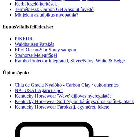
Kerbl legelő kerítések
Termékteszt: Carbon Gel Absolut ínvédő
Mit jelent az atipikus myopathia?
EquusVitalis felfedezése:
PIKEUR
Waldhausen Patakés
Effol Ocean-Star Spray sampon
Starhorse Melegítőgél
Rambo Protector Integrated, Silver/Navy, White & Beige
Újdonságok:
Chia de Gracia Nyalókő - Carbon Clay / cukormentes
NATUSAT Agaricus por
Kentucky Horsewear 'Wave' díjlovas nyeregalátét
Kentucky Horsewear Soft Nylon bárányszőrös kötőfék, black
Kentucky Horsewear Farokszíj, egyméret, fekete