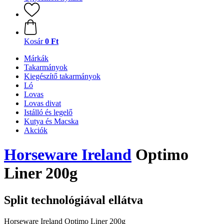
Kosár
0 Ft
Márkák
Takarmányok
Kiegészítő takarmányok
Ló
Lovas
Lovas divat
Istálló és legelő
Kutya és Macska
Akciók
Horseware Ireland
Optimo
Liner 200g
Split technológiával ellátva
Horseware Ireland Optimo Liner 200g