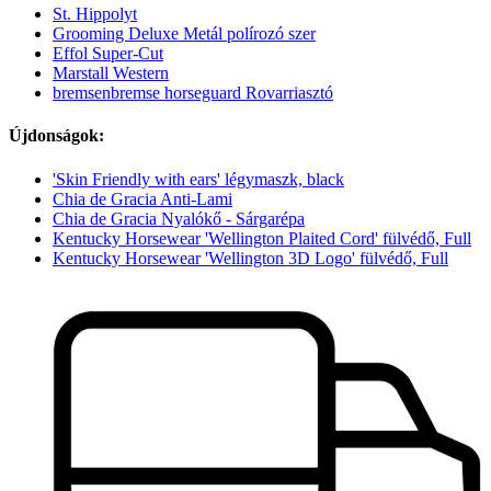
St. Hippolyt
Grooming Deluxe Metál polírozó szer
Effol Super-Cut
Marstall Western
bremsenbremse horseguard Rovarriasztó
Újdonságok:
'Skin Friendly with ears' légymaszk, black
Chia de Gracia Anti-Lami
Chia de Gracia Nyalókő - Sárgarépa
Kentucky Horsewear 'Wellington Plaited Cord' fülvédő, Full
Kentucky Horsewear 'Wellington 3D Logo' fülvédő, Full