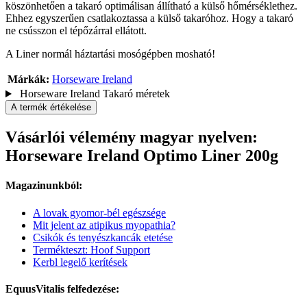
köszönhetően a takaró optimálisan állítható a külső hőmérséklethez.
Ehhez egyszerűen csatlakoztassa a külső takaróhoz. Hogy a takaró
ne csússzon el tépőzárral ellátott.
A Liner normál háztartási mosógépben mosható!
Márkák:
Horseware Ireland
Horseware Ireland Takaró méretek
A termék értékelése
Vásárlói vélemény magyar nyelven:
Horseware Ireland Optimo Liner 200g
Magazinunkból:
A lovak gyomor-bél egészsége
Mit jelent az atipikus myopathia?
Csikók és tenyészkancák etetése
Termékteszt: Hoof Support
Kerbl legelő kerítések
EquusVitalis felfedezése: