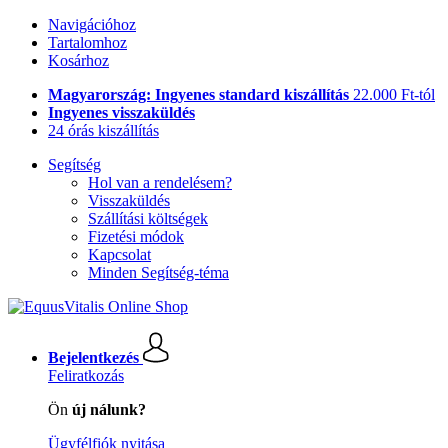
Navigációhoz
Tartalomhoz
Kosárhoz
Magyarország: Ingyenes standard kiszállítás
22.000 Ft-tól
Ingyenes visszaküldés
24 órás kiszállítás
Segítség
Hol van a rendelésem?
Visszaküldés
Szállítási költségek
Fizetési módok
Kapcsolat
Minden Segítség-téma
Bejelentkezés
Feliratkozás
Ön
új nálunk?
Ügyfélfiók nyitása