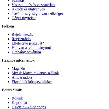
Szállítás
Visszaküldés és visszatérítés
Akciók és utalványok
További segítségre van szüksége?
Céges ügyfelek
Fiókom
Bejelentkezés
Regisztráció
Elfelejtette jelszavát?
Hol van a szállítmányom?
Utalvány beváltása
Hasznos információk
Magazin
Mix & Match raklapos szállítás
Ambassadors
Figyelünk környezetünkre
Equus Vitalis
Rólunk
Kapcsolat
Üzleteink - nice shops