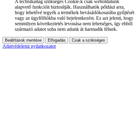
A technikailag szükséges Cookie-k csak weboldalunk
alapvető funkcióit biztosítják. Használhatók például arra,
hogy lehetővé tegyék a termékek bevásárlókosarába gyűjtését
vagy az ügyfélfiókba való bejelentkezést. Ez azt jelenti, hogy
semmilyen következtetés levonása nem lehetséges, így ebből
származó adatot soha nem adunk át harmadik félnek.
Beállítások mentése
Elfogadás
Csak a szükséges
Adatvédelemi nyilatkozatot