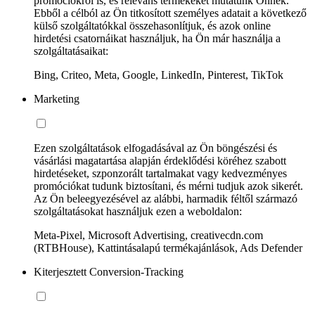
promóciókról is, és releváns termékeket mutatunk Önnek.
Ebből a célból az Ön titkosított személyes adatait a következő
külső szolgáltatókkal összehasonlítjuk, és azok online
hirdetési csatornáikat használjuk, ha Ön már használja a
szolgáltatásaikat:
Bing, Criteo, Meta, Google, LinkedIn, Pinterest, TikTok
Marketing
Ezen szolgáltatások elfogadásával az Ön böngészési és
vásárlási magatartása alapján érdeklődési köréhez szabott
hirdetéseket, szponzorált tartalmakat vagy kedvezményes
promóciókat tudunk biztosítani, és mérni tudjuk azok sikerét.
Az Ön beleegyezésével az alábbi, harmadik féltől származó
szolgáltatásokat használjuk ezen a weboldalon:
Meta-Pixel, Microsoft Advertising, creativecdn.com
(RTBHouse), Kattintásalapú termékajánlások, Ads Defender
Kiterjesztett Conversion-Tracking