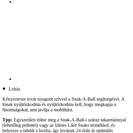
Leírás
Kényeztesse lovát nyugodt szívvel a Snak-A-Ball segítségével. A
lónak nyújtózkodnia és nyújtózkodnia kell, hogy megkapja a
finomságokat, ami javítja a mobilitást.
Tpp:
Egyszerűen töltse meg a Snak-A-Ball-t száraz takarmánnyal
(lehetőleg pellettel) vagy az ízletes Likit Snaks termékkel, és
helyezze a labdát a boxba, így lovának 24 órán át optimális