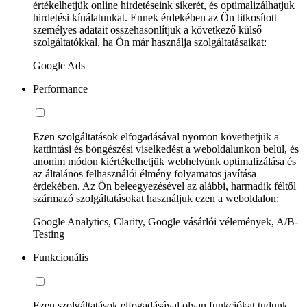
értékelhetjük online hirdetéseink sikerét, és optimalizálhatjuk
hirdetési kínálatunkat. Ennek érdekében az Ön titkosított
személyes adatait összehasonlítjuk a következő külső
szolgáltatókkal, ha Ön már használja szolgáltatásaikat:
Google Ads
Performance
Ezen szolgáltatások elfogadásával nyomon követhetjük a
kattintási és böngészési viselkedést a weboldalunkon belül, és
anonim módon kiértékelhetjük webhelyünk optimalizálása és
az általános felhasználói élmény folyamatos javítása
érdekében. Az Ön beleegyezésével az alábbi, harmadik féltől
származó szolgáltatásokat használjuk ezen a weboldalon:
Google Analytics, Clarity, Google vásárlói vélemények, A/B-
Testing
Funkcionális
Ezen szolgáltatások elfogadásával olyan funkciókat tudunk