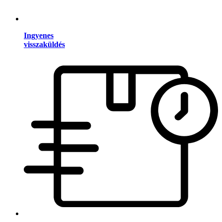
Ingyenes
visszaküldés