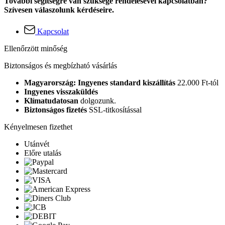
További segítségre van szüksége rendelésével kapcsolatban?
Szívesen válaszolunk kérdéseire.
Kapcsolat
Ellenőrzött minőség
Biztonságos és megbízható vásárlás
Magyarország: Ingyenes standard kiszállítás
22.000 Ft-tól
Ingyenes visszaküldés
Klímatudatosan
dolgozunk.
Biztonságos fizetés
SSL-titkosítással
Kényelmesen fizethet
Utánvét
Előre utalás