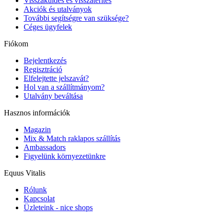
Visszaküldés és visszatérítés
Akciók és utalványok
További segítségre van szüksége?
Céges ügyfelek
Fiókom
Bejelentkezés
Regisztráció
Elfelejtette jelszavát?
Hol van a szállítmányom?
Utalvány beváltása
Hasznos információk
Magazin
Mix & Match raklapos szállítás
Ambassadors
Figyelünk környezetünkre
Equus Vitalis
Rólunk
Kapcsolat
Üzleteink - nice shops