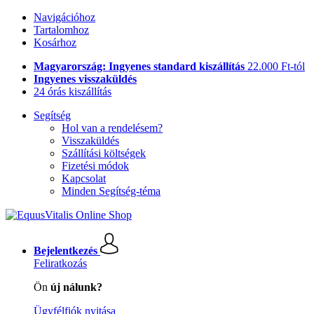
Navigációhoz
Tartalomhoz
Kosárhoz
Magyarország: Ingyenes standard kiszállítás
22.000 Ft-tól
Ingyenes visszaküldés
24 órás kiszállítás
Segítség
Hol van a rendelésem?
Visszaküldés
Szállítási költségek
Fizetési módok
Kapcsolat
Minden Segítség-téma
Bejelentkezés
Feliratkozás
Ön
új nálunk?
Ügyfélfiók nyitása