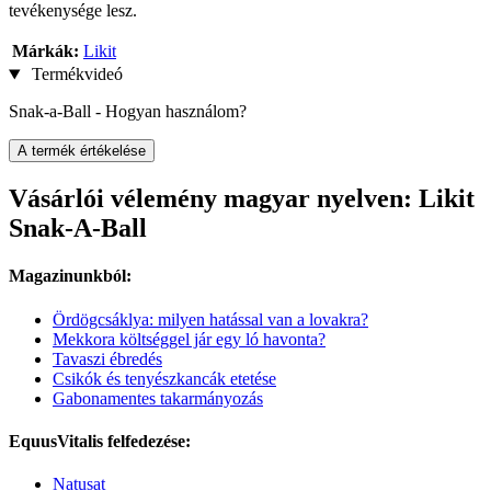
tevékenysége lesz.
Márkák:
Likit
Termékvideó
Snak-a-Ball - Hogyan használom?
A termék értékelése
Vásárlói vélemény magyar nyelven: Likit
Snak-A-Ball
Magazinunkból:
Ördögcsáklya: milyen hatással van a lovakra?
Mekkora költséggel jár egy ló havonta?
Tavaszi ébredés
Csikók és tenyészkancák etetése
Gabonamentes takarmányozás
EquusVitalis felfedezése:
Natusat