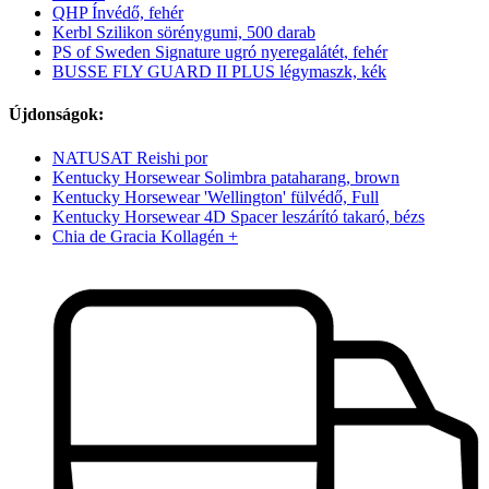
QHP Ínvédő, fehér
Kerbl Szilikon sörénygumi, 500 darab
PS of Sweden Signature ugró nyeregalátét, fehér
BUSSE FLY GUARD II PLUS légymaszk, kék
Újdonságok:
NATUSAT Reishi por
Kentucky Horsewear Solimbra pataharang, brown
Kentucky Horsewear 'Wellington' fülvédő, Full
Kentucky Horsewear 4D Spacer leszárító takaró, bézs
Chia de Gracia Kollagén +