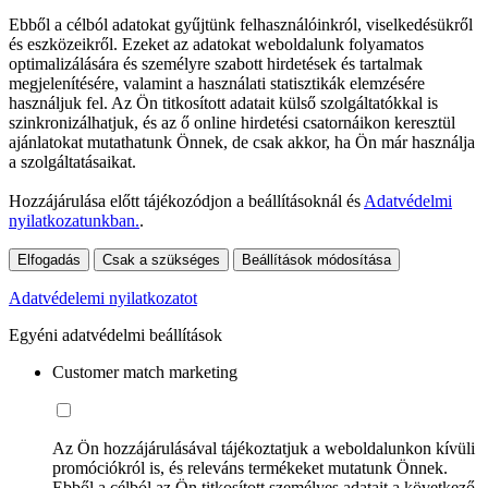
Ebből a célból adatokat gyűjtünk felhasználóinkról, viselkedésükről
és eszközeikről. Ezeket az adatokat weboldalunk folyamatos
optimalizálására és személyre szabott hirdetések és tartalmak
megjelenítésére, valamint a használati statisztikák elemzésére
használjuk fel. Az Ön titkosított adatait külső szolgáltatókkal is
szinkronizálhatjuk, és az ő online hirdetési csatornáikon keresztül
ajánlatokat mutathatunk Önnek, de csak akkor, ha Ön már használja
a szolgáltatásaikat.
Hozzájárulása előtt tájékozódjon a beállításoknál és
Adatvédelmi
nyilatkozatunkban.
.
Elfogadás
Csak a szükséges
Beállítások módosítása
Adatvédelemi nyilatkozatot
Egyéni adatvédelmi beállítások
Customer match marketing
Az Ön hozzájárulásával tájékoztatjuk a weboldalunkon kívüli
promóciókról is, és releváns termékeket mutatunk Önnek.
Ebből a célból az Ön titkosított személyes adatait a következő