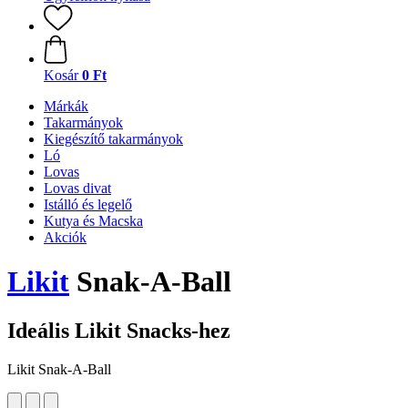
Kosár
0 Ft
Márkák
Takarmányok
Kiegészítő takarmányok
Ló
Lovas
Lovas divat
Istálló és legelő
Kutya és Macska
Akciók
Likit
Snak-A-Ball
Ideális Likit Snacks-hez
Likit Snak-A-Ball