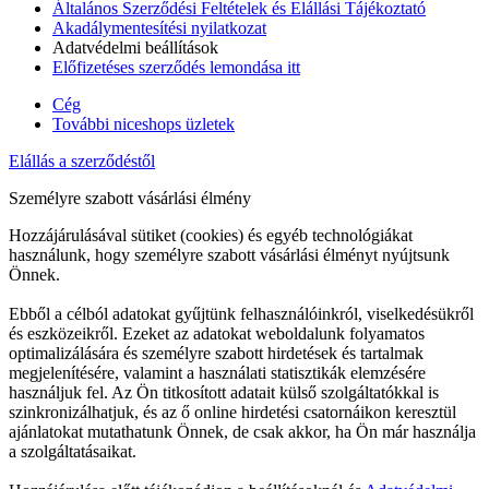
Általános Szerződési Feltételek és Elállási Tájékoztató
Akadálymentesítési nyilatkozat
Adatvédelmi beállítások
Előfizetéses szerződés lemondása itt
Cég
További niceshops üzletek
Elállás a szerződéstől
Személyre szabott vásárlási élmény
Hozzájárulásával sütiket (cookies) és egyéb technológiákat
használunk, hogy személyre szabott vásárlási élményt nyújtsunk
Önnek.
Ebből a célból adatokat gyűjtünk felhasználóinkról, viselkedésükről
és eszközeikről. Ezeket az adatokat weboldalunk folyamatos
optimalizálására és személyre szabott hirdetések és tartalmak
megjelenítésére, valamint a használati statisztikák elemzésére
használjuk fel. Az Ön titkosított adatait külső szolgáltatókkal is
szinkronizálhatjuk, és az ő online hirdetési csatornáikon keresztül
ajánlatokat mutathatunk Önnek, de csak akkor, ha Ön már használja
a szolgáltatásaikat.