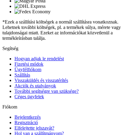
*Ezek a szállítási költségek a normál szállításra vonatkoznak.
Lehetnek további költségek, pl. a termékek súlya, mérete vagy
tulajdonságai miatt. Ezeket az információkat közvetlenül a
termékleírásban találja.
Segítség
Hogyan adjak le rendelést
Fizetési módok
Ügyfélfiókom
Szállítás
Visszaküldés és visszatérítés
Akciók és utalványok
További segítségre van szüksége?
Céges ügyfelek
Fiókom
Bejelentkezés
Regisztráció
Elfelejtette jelszavát?
Hol van a szállítmányom?