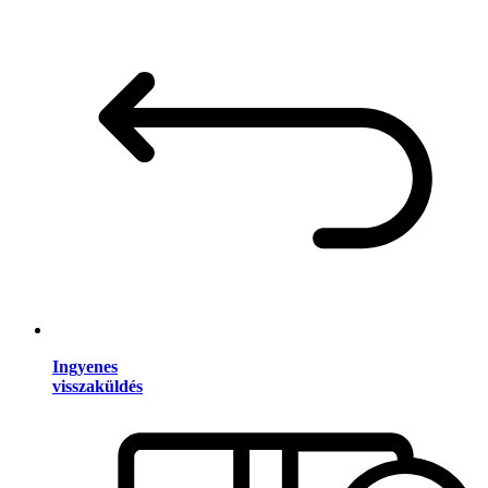
Ingyenes
visszaküldés