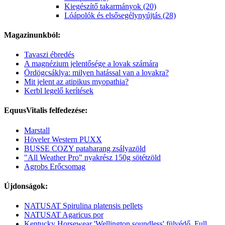
Kiegészítő takarmányok (20)
Lóápolók és elsősegélynyújtás (28)
Magazinunkból:
Tavaszi ébredés
A magnézium jelentősége a lovak számára
Ördögcsáklya: milyen hatással van a lovakra?
Mit jelent az atipikus myopathia?
Kerbl legelő kerítések
EquusVitalis felfedezése:
Marstall
Höveler Western PUXX
BUSSE COZY pataharang zsályazöld
"All Weather Pro" nyakrész 150g sötétzöld
Agrobs Erőcsomag
Újdonságok:
NATUSAT Spirulina platensis pellets
NATUSAT Agaricus por
Kentucky Horsewear 'Wellington soundless' fülvédő, Full