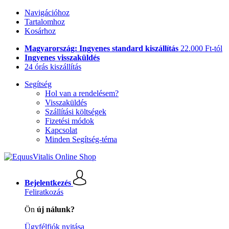
Navigációhoz
Tartalomhoz
Kosárhoz
Magyarország: Ingyenes standard kiszállítás
22.000 Ft-tól
Ingyenes visszaküldés
24 órás kiszállítás
Segítség
Hol van a rendelésem?
Visszaküldés
Szállítási költségek
Fizetési módok
Kapcsolat
Minden Segítség-téma
Bejelentkezés
Feliratkozás
Ön
új nálunk?
Ügyfélfiók nyitása