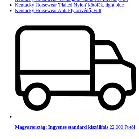
Kentucky Horsewear 'Plaited Nylon' kötőfék, light blue
Kentucky Horsewear Anti-Fly orrvédő, Full
Magyarország: Ingyenes standard kiszállítás
22.000 Ft-tól