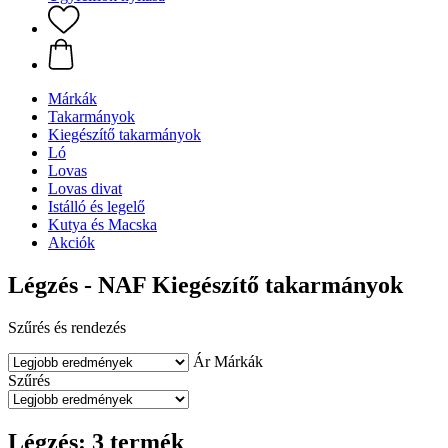
Márkák
Takarmányok
Kiegészítő takarmányok
Ló
Lovas
Lovas divat
Istálló és legelő
Kutya és Macska
Akciók
Légzés - NAF Kiegészítő takarmányok
Szűrés és rendezés
Ár
Márkák
Szűrés
Légzés: 3 termék