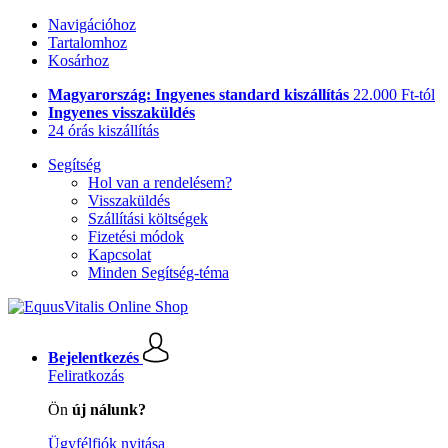
Navigációhoz
Tartalomhoz
Kosárhoz
Magyarország: Ingyenes standard kiszállítás
22.000 Ft-tól
Ingyenes visszaküldés
24 órás kiszállítás
Segítség
Hol van a rendelésem?
Visszaküldés
Szállítási költségek
Fizetési módok
Kapcsolat
Minden Segítség-téma
Bejelentkezés
Feliratkozás
Ön
új nálunk?
Ügyfélfiók nyitása