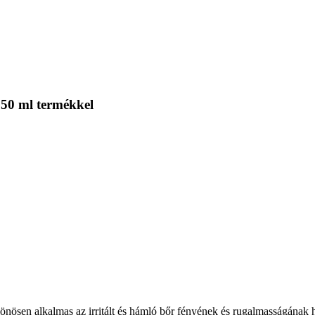
50 ml termékkel
önösen alkalmas az irritált és hámló bőr fényének és rugalmasságának h