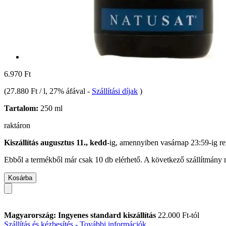
6.970 Ft
(
27.880 Ft / l
, 27% áfával
-
Szállítási díjak
)
Tartalom:
250 ml
raktáron
Kiszállítás augusztus 11., kedd
-ig, amennyiben
vasárnap 23:59-ig
re
Ebből a termékből már csak 10 db elérhető. A következő szállítmány m
Kosárba
Magyarország: Ingyenes standard kiszállítás
22.000 Ft-tól
Szállítás és kézbesítés - További információk