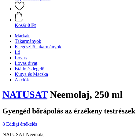
Kosár
0 Ft
Márkák
Takarmányok
Kiegészítő takarmányok
Ló
Lovas
Lovas divat
Istálló és legelő
Kutya és Macska
Akciók
NATUSAT
Neemolaj, 250 ml
Gyengéd bőrápolás az érzékeny testrészek
8 Eddigi értékelés
NATUSAT Neemolaj