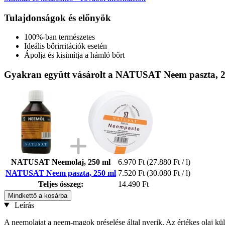
Tulajdonságok és előnyök
100%-ban természetes
Ideális bőrirritációk esetén
Ápolja és kisimítja a hámló bőrt
Gyakran együtt vásárolt a NATUSAT Neem paszta, 2
NATUSAT Neemolaj, 250 ml
6.970 Ft
(27.880 Ft / l)
NATUSAT Neem paszta, 250 ml
7.520 Ft
(30.080 Ft / l)
Teljes összeg:
14.490 Ft
Mindkettő a kosárba
Leírás
A neemolajat a neem-magok préselése által nyerik. Az értékes olaj kül