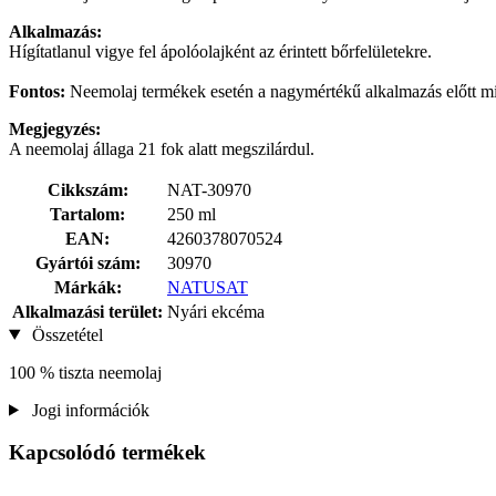
Alkalmazás:
Hígítatlanul vigye fel ápolóolajként az érintett bőrfelületekre.
Fontos:
Neemolaj termékek esetén a nagymértékű alkalmazás előtt mindi
Megjegyzés:
A neemolaj állaga 21 fok alatt megszilárdul.
Cikkszám:
NAT-30970
Tartalom:
250 ml
EAN:
4260378070524
Gyártói szám:
30970
Márkák:
NATUSAT
Alkalmazási terület:
Nyári ekcéma
Összetétel
100 % tiszta neemolaj
Jogi információk
Kapcsolódó termékek