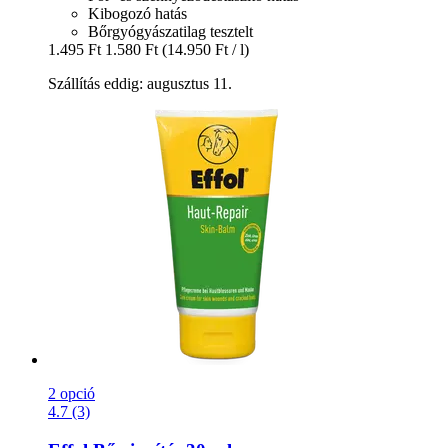
Kibogozó hatás
Bőrgyógyászatilag tesztelt
1.495 Ft
1.580 Ft
(14.950 Ft / l)
Szállítás eddig: augusztus 11.
2 opció
4.7 (3)