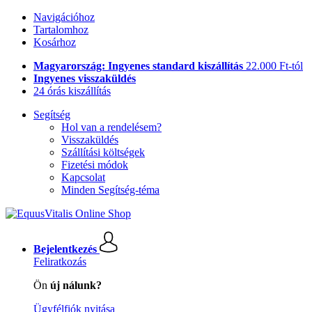
Navigációhoz
Tartalomhoz
Kosárhoz
Magyarország: Ingyenes standard kiszállítás
22.000 Ft-tól
Ingyenes visszaküldés
24 órás kiszállítás
Segítség
Hol van a rendelésem?
Visszaküldés
Szállítási költségek
Fizetési módok
Kapcsolat
Minden Segítség-téma
Bejelentkezés
Feliratkozás
Ön
új nálunk?
Ügyfélfiók nyitása