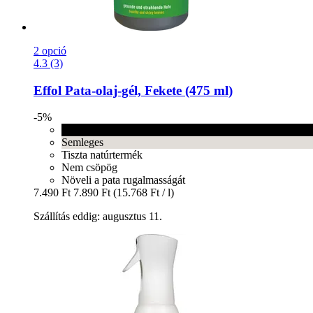
2 opció
4.3 (3)
Effol
Pata-​olaj-​gél, Fekete (475 ml)
-5%
Fekete
Semleges
Tiszta natúrtermék
Nem csöpög
Növeli a pata rugalmasságát
7.490 Ft
7.890 Ft
(15.768 Ft / l)
Szállítás eddig: augusztus 11.