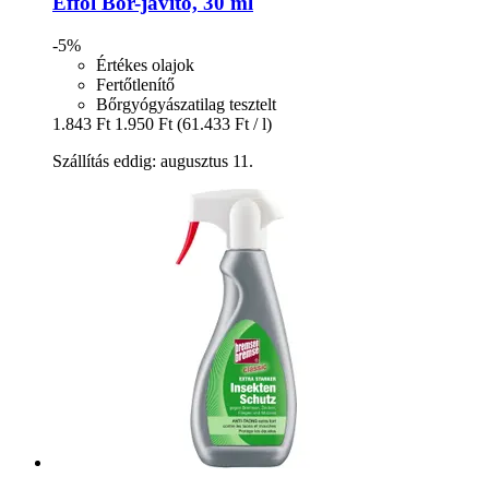
Effol
Bőr-​javító, 30 ml
-5%
Értékes olajok
Fertőtlenítő
Bőrgyógyászatilag tesztelt
1.843 Ft
1.950 Ft
(61.433 Ft / l)
Szállítás eddig: augusztus 11.