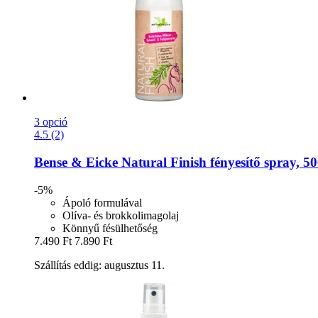
3 opció
4.5 (2)
Bense & Eicke
Natural Finish fényesítő spray, 5
-5%
Ápoló formulával
Olíva- és brokkolimagolaj
Könnyű fésülhetőség
7.490 Ft
7.890 Ft
Szállítás eddig: augusztus 11.