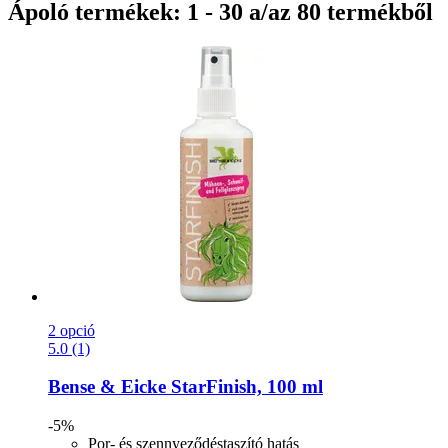
Ápoló termékek: 1 - 30 a/az 80 termékből
2 opció
5.0 (1)
Bense & Eicke
StarFinish, 100 ml
-5%
Por- és szennyeződéstaszító hatás