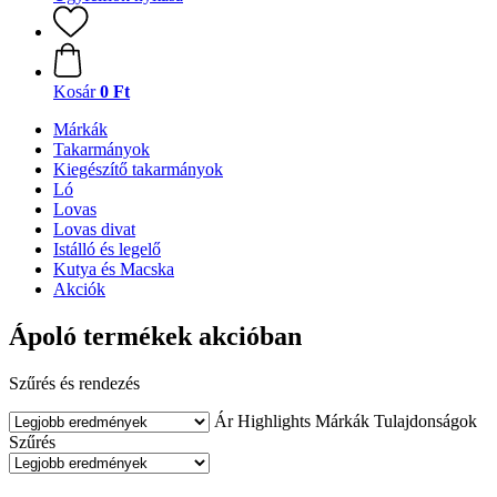
Kosár
0 Ft
Márkák
Takarmányok
Kiegészítő takarmányok
Ló
Lovas
Lovas divat
Istálló és legelő
Kutya és Macska
Akciók
Ápoló termékek akcióban
Szűrés és rendezés
Ár
Highlights
Márkák
Tulajdonságok
Szűrés