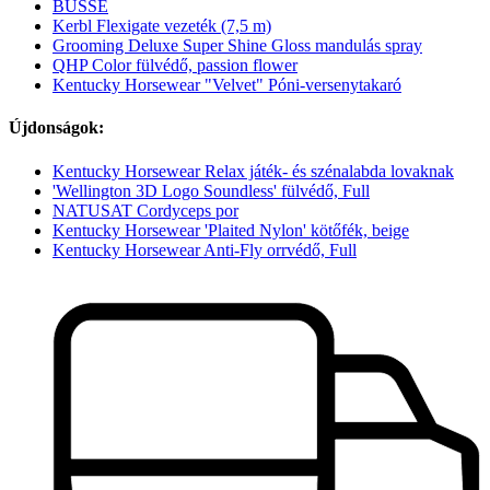
BUSSE
Kerbl Flexigate vezeték (7,5 m)
Grooming Deluxe Super Shine Gloss mandulás spray
QHP Color fülvédő, passion flower
Kentucky Horsewear "Velvet" Póni-versenytakaró
Újdonságok:
Kentucky Horsewear Relax játék- és szénalabda lovaknak
'Wellington 3D Logo Soundless' fülvédő, Full
NATUSAT Cordyceps por
Kentucky Horsewear 'Plaited Nylon' kötőfék, beige
Kentucky Horsewear Anti-Fly orrvédő, Full