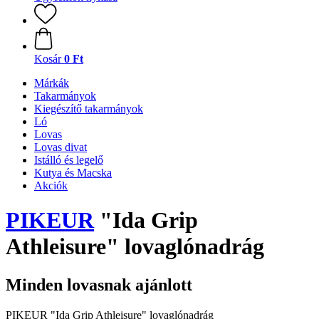
Kosár
0 Ft
Márkák
Takarmányok
Kiegészítő takarmányok
Ló
Lovas
Lovas divat
Istálló és legelő
Kutya és Macska
Akciók
PIKEUR
"Ida Grip
Athleisure" lovaglónadrág
Minden lovasnak ajánlott
PIKEUR "Ida Grip Athleisure" lovaglónadrág