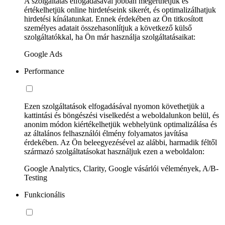
A szolgáltatás elfogadásával jobban megérthetjük és
értékelhetjük online hirdetéseink sikerét, és optimalizálhatjuk
hirdetési kínálatunkat. Ennek érdekében az Ön titkosított
személyes adatait összehasonlítjuk a következő külső
szolgáltatókkal, ha Ön már használja szolgáltatásaikat:
Google Ads
Performance
Ezen szolgáltatások elfogadásával nyomon követhetjük a
kattintási és böngészési viselkedést a weboldalunkon belül, és
anonim módon kiértékelhetjük webhelyünk optimalizálása és
az általános felhasználói élmény folyamatos javítása
érdekében. Az Ön beleegyezésével az alábbi, harmadik féltől
származó szolgáltatásokat használjuk ezen a weboldalon:
Google Analytics, Clarity, Google vásárlói vélemények, A/B-
Testing
Funkcionális