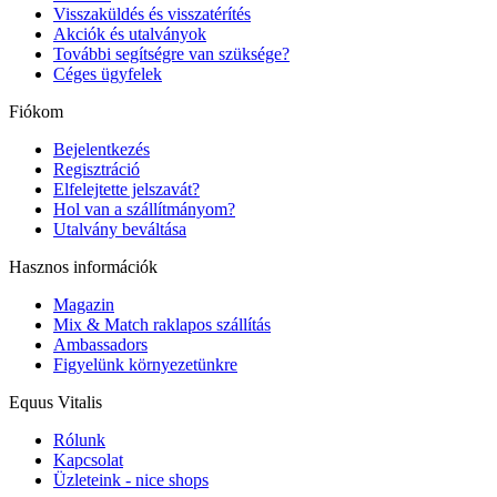
Visszaküldés és visszatérítés
Akciók és utalványok
További segítségre van szüksége?
Céges ügyfelek
Fiókom
Bejelentkezés
Regisztráció
Elfelejtette jelszavát?
Hol van a szállítmányom?
Utalvány beváltása
Hasznos információk
Magazin
Mix & Match raklapos szállítás
Ambassadors
Figyelünk környezetünkre
Equus Vitalis
Rólunk
Kapcsolat
Üzleteink - nice shops