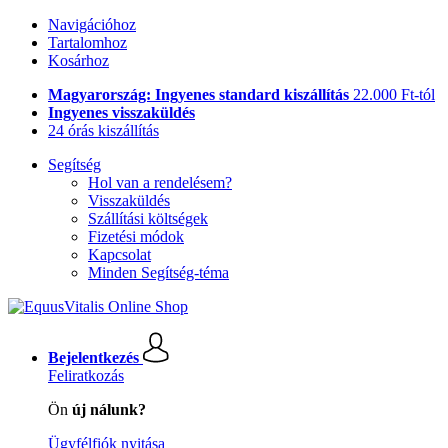
Navigációhoz
Tartalomhoz
Kosárhoz
Magyarország: Ingyenes standard kiszállítás
22.000 Ft-tól
Ingyenes visszaküldés
24 órás kiszállítás
Segítség
Hol van a rendelésem?
Visszaküldés
Szállítási költségek
Fizetési módok
Kapcsolat
Minden Segítség-téma
Bejelentkezés
Feliratkozás
Ön
új nálunk?
Ügyfélfiók nyitása