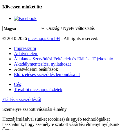
Kövessen minket itt:
Ország / Nyelv változtatás
© 2010-2026
niceshops GmbH
- All rights reserved.
Impresszum
Adatvédelem
Általános Szerződési Feltételek és Elállási Tájékoztató
Akadálymentesítési nyilatkozat
Adatvédelmi beállítások
Előfizetéses szerződés lemondása itt
Cég
További niceshops üzletek
Elállás a szerződéstől
Személyre szabott vásárlási élmény
Hozzájárulásával sütiket (cookies) és egyéb technológiákat
használunk, hogy személyre szabott vásárlási élményt nyújtsunk
Önnek.