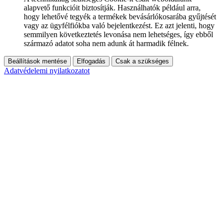
alapvető funkcióit biztosítják. Használhatók például arra,
hogy lehetővé tegyék a termékek bevásárlókosarába gyűjtését
vagy az ügyfélfiókba való bejelentkezést. Ez azt jelenti, hogy
semmilyen következtetés levonása nem lehetséges, így ebből
származó adatot soha nem adunk át harmadik félnek.
Beállítások mentése
Elfogadás
Csak a szükséges
Adatvédelemi nyilatkozatot