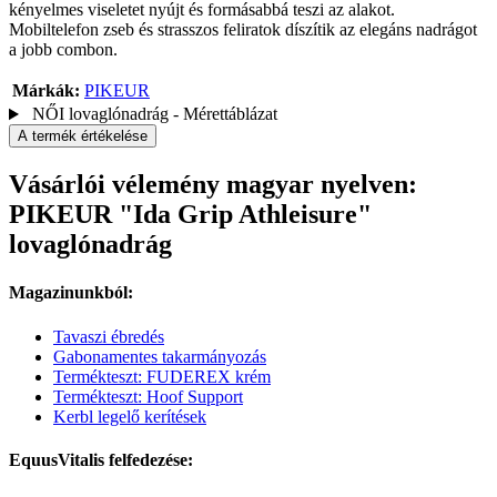
kényelmes viseletet nyújt és formásabbá teszi az alakot.
Mobiltelefon zseb és strasszos feliratok díszítik az elegáns nadrágot
a jobb combon.
Márkák:
PIKEUR
NŐI lovaglónadrág - Mérettáblázat
A termék értékelése
Vásárlói vélemény magyar nyelven:
PIKEUR "Ida Grip Athleisure"
lovaglónadrág
Magazinunkból:
Tavaszi ébredés
Gabonamentes takarmányozás
Termékteszt: FUDEREX krém
Termékteszt: Hoof Support
Kerbl legelő kerítések
EquusVitalis felfedezése: