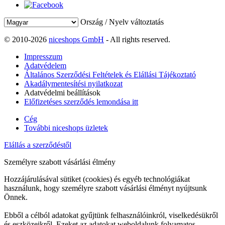
Ország / Nyelv változtatás
© 2010-2026
niceshops GmbH
- All rights reserved.
Impresszum
Adatvédelem
Általános Szerződési Feltételek és Elállási Tájékoztató
Akadálymentesítési nyilatkozat
Adatvédelmi beállítások
Előfizetéses szerződés lemondása itt
Cég
További niceshops üzletek
Elállás a szerződéstől
Személyre szabott vásárlási élmény
Hozzájárulásával sütiket (cookies) és egyéb technológiákat
használunk, hogy személyre szabott vásárlási élményt nyújtsunk
Önnek.
Ebből a célból adatokat gyűjtünk felhasználóinkról, viselkedésükről
és eszközeikről. Ezeket az adatokat weboldalunk folyamatos