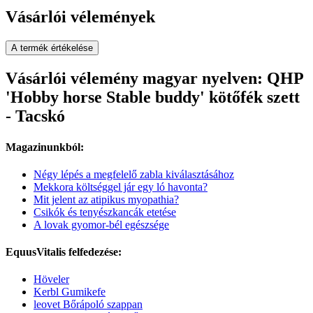
Vásárlói vélemények
A termék értékelése
Vásárlói vélemény magyar nyelven: QHP
'Hobby horse Stable buddy' kötőfék szett
- Tacskó
Magazinunkból:
Négy lépés a megfelelő zabla kiválasztásához
Mekkora költséggel jár egy ló havonta?
Mit jelent az atipikus myopathia?
Csikók és tenyészkancák etetése
A lovak gyomor-bél egészsége
EquusVitalis felfedezése:
Höveler
Kerbl Gumikefe
leovet Bőrápoló szappan