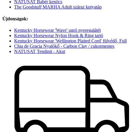
NATUSAT Babér kenőcs
The Goodstuff MARHA Adult száraz kutyatáp
Újdonságok:
Kentucky Horsewear 'Wave' ugró nyeregalátét
Kentucky Horsewear Nylon Hook & Ring tartó
Kentucky Horsewear 'Wellington Plaited Cord' fülvédő, Full
Chia de Gracia Nyalókő - Carbon Clay / cukormentes
NATUSAT Tendinit - Akut