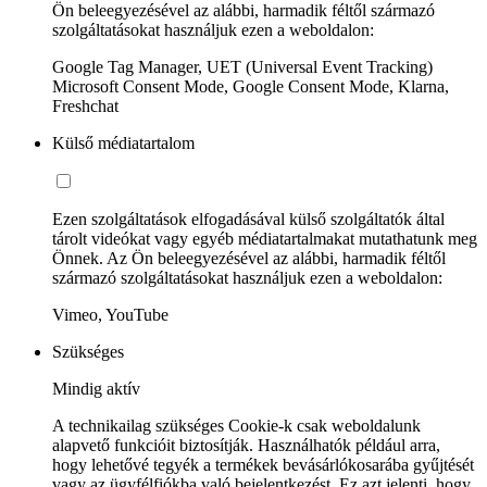
Ön beleegyezésével az alábbi, harmadik féltől származó
szolgáltatásokat használjuk ezen a weboldalon:
Google Tag Manager, UET (Universal Event Tracking)
Microsoft Consent Mode, Google Consent Mode, Klarna,
Freshchat
Külső médiatartalom
Ezen szolgáltatások elfogadásával külső szolgáltatók által
tárolt videókat vagy egyéb médiatartalmakat mutathatunk meg
Önnek. Az Ön beleegyezésével az alábbi, harmadik féltől
származó szolgáltatásokat használjuk ezen a weboldalon:
Vimeo, YouTube
Szükséges
Mindig aktív
A technikailag szükséges Cookie-k csak weboldalunk
alapvető funkcióit biztosítják. Használhatók például arra,
hogy lehetővé tegyék a termékek bevásárlókosarába gyűjtését
vagy az ügyfélfiókba való bejelentkezést. Ez azt jelenti, hogy