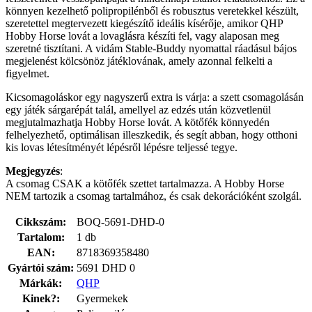
könnyen kezelhető polipropilénből és robusztus veretekkel készült,
szeretettel megtervezett kiegészítő ideális kísérője, amikor QHP
Hobby Horse lovát a lovaglásra készíti fel, vagy alaposan meg
szeretné tisztítani. A vidám Stable-Buddy nyomattal ráadásul bájos
megjelenést kölcsönöz játéklovának, amely azonnal felkelti a
figyelmet.
Kicsomagoláskor egy nagyszerű extra is várja: a szett csomagolásán
egy játék sárgarépát talál, amellyel az edzés után közvetlenül
megjutalmazhatja Hobby Horse lovát. A kötőfék könnyedén
felhelyezhető, optimálisan illeszkedik, és segít abban, hogy otthoni
kis lovas létesítményét lépésről lépésre teljessé tegye.
Megjegyzés
:
A csomag CSAK a kötőfék szettet tartalmazza. A Hobby Horse
NEM tartozik a csomag tartalmához, és csak dekorációként szolgál.
Cikkszám:
BOQ-5691-DHD-0
Tartalom:
1 db
EAN:
8718369358480
Gyártói szám:
5691 DHD 0
Márkák:
QHP
Kinek?:
Gyermekek