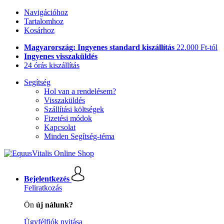
Navigációhoz
Tartalomhoz
Kosárhoz
Magyarország: Ingyenes standard kiszállítás
22.000 Ft-tól
Ingyenes visszaküldés
24 órás kiszállítás
Segítség
Hol van a rendelésem?
Visszaküldés
Szállítási költségek
Fizetési módok
Kapcsolat
Minden Segítség-téma
Bejelentkezés
Feliratkozás
Ön
új nálunk?
Ügyfélfiók nyitása