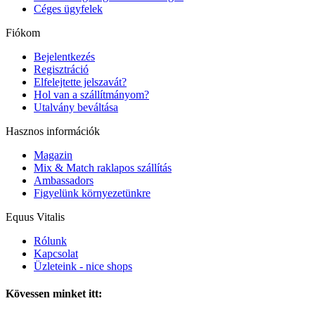
Céges ügyfelek
Fiókom
Bejelentkezés
Regisztráció
Elfelejtette jelszavát?
Hol van a szállítmányom?
Utalvány beváltása
Hasznos információk
Magazin
Mix & Match raklapos szállítás
Ambassadors
Figyelünk környezetünkre
Equus Vitalis
Rólunk
Kapcsolat
Üzleteink - nice shops
Kövessen minket itt: