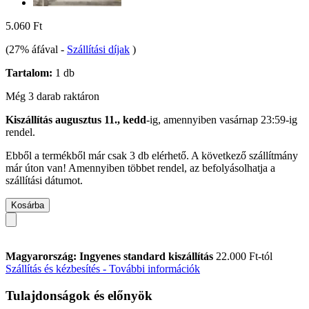
5.060 Ft
(27% áfával
-
Szállítási díjak
)
Tartalom:
1 db
Még 3 darab raktáron
Kiszállítás augusztus 11., kedd
-ig, amennyiben
vasárnap 23:59-ig
rendel.
Ebből a termékből már csak 3 db elérhető. A következő szállítmány
már úton van! Amennyiben többet rendel, az befolyásolhatja a
szállítási dátumot.
Kosárba
Magyarország: Ingyenes standard kiszállítás
22.000 Ft-tól
Szállítás és kézbesítés - További információk
Tulajdonságok és előnyök