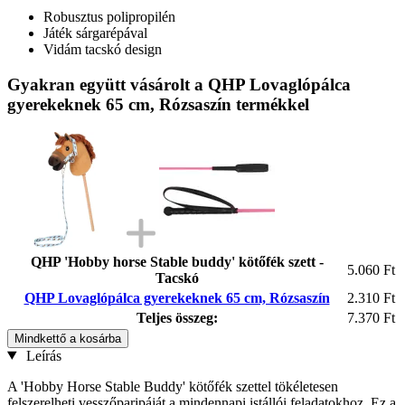
Robusztus polipropilén
Játék sárgarépával
Vidám tacskó design
Gyakran együtt vásárolt a QHP Lovaglópálca
gyerekeknek 65 cm, Rózsaszín termékkel
QHP 'Hobby horse Stable buddy' kötőfék szett -
5.060 Ft
Tacskó
QHP Lovaglópálca gyerekeknek 65 cm, Rózsaszín
2.310 Ft
Teljes összeg:
7.370 Ft
Mindkettő a kosárba
Leírás
A 'Hobby Horse Stable Buddy' kötőfék szettel tökéletesen
felszerelheti vesszőparipáját a mindennapi istállói feladatokhoz. Ez a