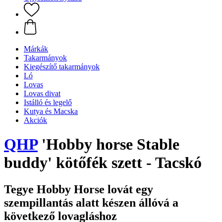
Márkák
Takarmányok
Kiegészítő takarmányok
Ló
Lovas
Lovas divat
Istálló és legelő
Kutya és Macska
Akciók
QHP
'Hobby horse Stable
buddy' kötőfék szett - Tacskó
Tegye Hobby Horse lovát egy
szempillantás alatt készen állóvá a
következő lovagláshoz