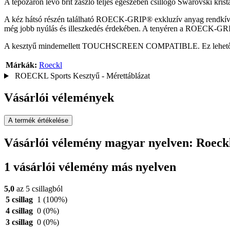
A tépőzáron lévő brit zászló teljes egészében csillogó Swarovski kris
A kéz hátsó részén található ROECK-GRIP® exkluzív anyag rendkívül
még jobb nyúlás és illeszkedés érdekében. A tenyéren a ROECK-GRIP®
A kesztyű mindemellett TOUCHSCREEN COMPATIBLE. Ez lehetővé tesz
Márkák:
Roeckl
ROECKL Sports Kesztyű - Mérettáblázat
Vásárlói vélemények
A termék értékelése
Vásárlói vélemény magyar nyelven: Roeck
1 vásárlói vélemény más nyelven
5,0
az 5 csillagból
5 csillag
1
(100%)
4 csillag
0
(0%)
3 csillag
0
(0%)