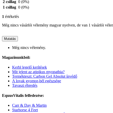
2 csillag
0
(0%)
1 csillag
0
(0%)
1
értékelés
Még nincs vásárlói vélemény magyar nyelven, de van 1 vásárlói vél
Mutatás
Még nincs vélemény.
Magazinunkból:
Kerbl legelő kerítések
Mit jelent az atipikus myopathia?
Termékteszt: Carbon Gel Absolut ínvédő
A lovak gyomor-bél egészsége
Tavaszi ébredés
EquusVitalis felfedezése:
Carr & Day & Martin
Starhorse 4 Feet