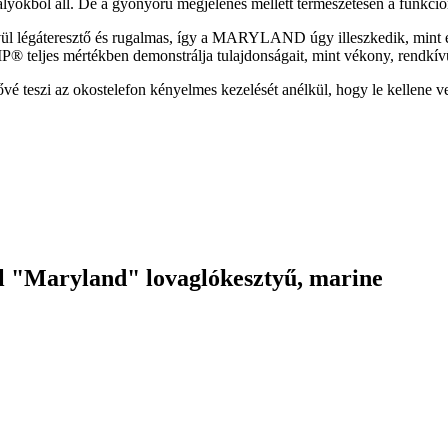
tályokból áll. De a gyönyörű megjelenés mellett természetesen a funkcio
 légáteresztő és rugalmas, így a MARYLAND úgy illeszkedik, mint eg
 teljes mértékben demonstrálja tulajdonságait, mint vékony, rendkív
i az okostelefon kényelmes kezelését anélkül, hogy le kellene ven
l "Maryland" lovaglókesztyű, marine