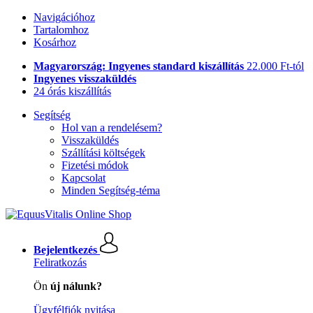
Navigációhoz
Tartalomhoz
Kosárhoz
Magyarország: Ingyenes standard kiszállítás
22.000 Ft-tól
Ingyenes visszaküldés
24 órás kiszállítás
Segítség
Hol van a rendelésem?
Visszaküldés
Szállítási költségek
Fizetési módok
Kapcsolat
Minden Segítség-téma
Bejelentkezés
Feliratkozás
Ön
új nálunk?
Ügyfélfiók nyitása