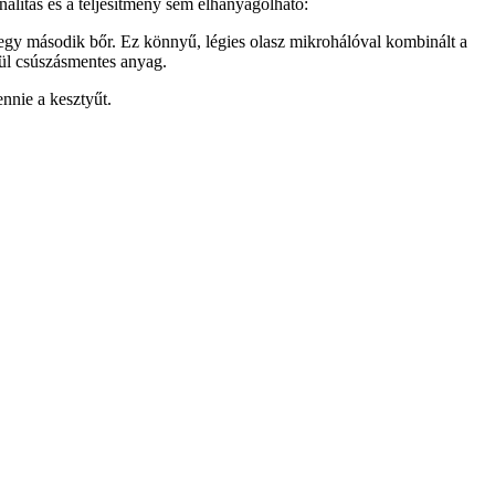
nalitás és a teljesítmény sem elhanyagolható:
y második bőr. Ez könnyű, légies olasz mikrohálóval kombinált a
ül csúszásmentes anyag.
nie a kesztyűt.