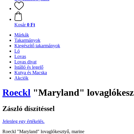
Kosár
0 Ft
Márkák
Takarmányok
Kiegészítő takarmányok
Ló
Lovas
Lovas divat
Istálló és legelő
Kutya és Macska
Akciók
Roeckl
"Maryland" lovaglókesz
Zászló díszítéssel
Jelenleg egy értékelés.
Roeckl "Maryland" lovaglókesztyű, marine