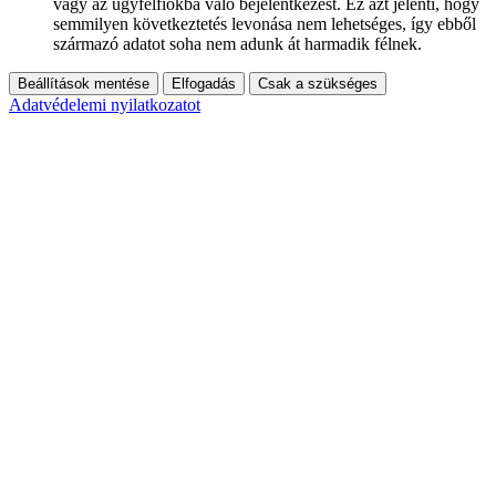
vagy az ügyfélfiókba való bejelentkezést. Ez azt jelenti, hogy
semmilyen következtetés levonása nem lehetséges, így ebből
származó adatot soha nem adunk át harmadik félnek.
Beállítások mentése
Elfogadás
Csak a szükséges
Adatvédelemi nyilatkozatot