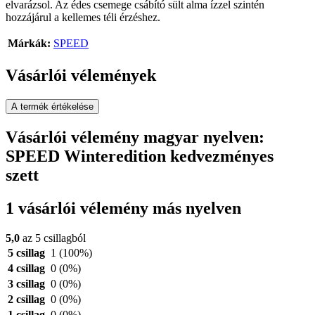
elvarázsol. Az édes csemege csábító sült alma ízzel szintén
hozzájárul a kellemes téli érzéshez.
Márkák:
SPEED
Vásárlói vélemények
A termék értékelése
Vásárlói vélemény magyar nyelven:
SPEED Winteredition kedvezményes
szett
1 vásárlói vélemény más nyelven
5,0
az 5 csillagból
5 csillag
1
(100%)
4 csillag
0
(0%)
3 csillag
0
(0%)
2 csillag
0
(0%)
1 csillag
0
(0%)