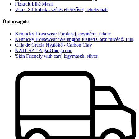
Fixkraft Elité Mash
Vita GST kobak - széles ellenzővel, fekete/matt
Újdonságok:
Kentucky Horsewear Farokszíj, egyméret, fekete
Kentucky Horsewear 'Wellington Plaited Cord' fülvédő, Full
Chia de Gracia Nyalókő - Carbon Clay
NATUSAT Alga-Omega por
'Skin Friendly with ears' légymaszk, silver