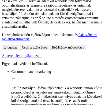
és eszközeikről. Ezeket az adatokat weboldalunk folyamatos
optimalizálására és személyre szabott hirdetések és tartalmak
megjelenítésére, valamint a használati statisztikák elemzésére
használjuk fel. Az Ön titkosított adatait külső szolgáltatókkal is
szinkronizálhatjuk, és az ő online hirdetési csatornáikon keresztül
ajánlatokat mutathatunk Önnek, de csak akkor, ha Ön már használja
a szolgáltatásaikat.
Hozzájárulása előtt tájékozódjon a beállításoknál és
Adatvédelmi
nyilatkozatunkban.
.
Elfogadás
Csak a szükséges
Beállítások módosítása
Adatvédelemi nyilatkozatot
Egyéni adatvédelmi beállítások
Customer match marketing
Az Ön hozzájárulásával tájékoztatjuk a weboldalunkon kívüli
promóciókról is, és releváns termékeket mutatunk Önnek.
Ebből a célból az Ön titkosított személyes adatait a következő
külső szolgáltatókkal összehasonlítjuk, és azok online
hirdetési csatornáikat használjuk, ha Ön már használja a