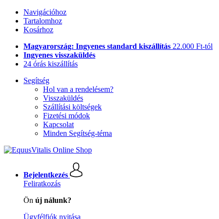
Navigációhoz
Tartalomhoz
Kosárhoz
Magyarország: Ingyenes standard kiszállítás
22.000 Ft-tól
Ingyenes visszaküldés
24 órás kiszállítás
Segítség
Hol van a rendelésem?
Visszaküldés
Szállítási költségek
Fizetési módok
Kapcsolat
Minden Segítség-téma
Bejelentkezés
Feliratkozás
Ön
új nálunk?
Ügyfélfiók nyitása