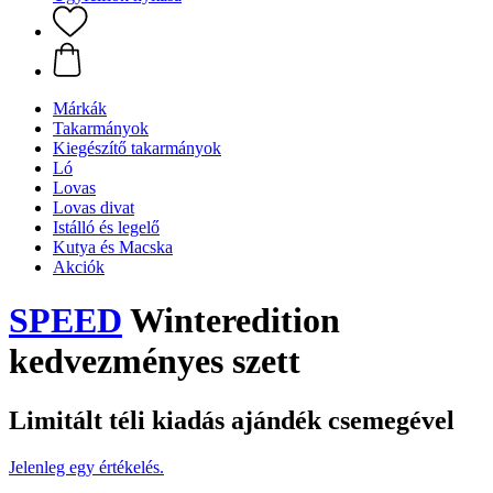
Márkák
Takarmányok
Kiegészítő takarmányok
Ló
Lovas
Lovas divat
Istálló és legelő
Kutya és Macska
Akciók
SPEED
Winteredition
kedvezményes szett
Limitált téli kiadás ajándék csemegével
Jelenleg egy értékelés.