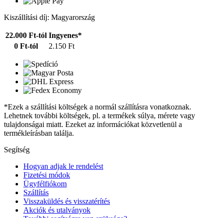
Kiszállítási díj: Magyarország
22.000 Ft-tól
Ingyenes*
0 Ft-tól
2.150 Ft
*Ezek a szállítási költségek a normál szállításra vonatkoznak.
Lehetnek további költségek, pl. a termékek súlya, mérete vagy
tulajdonságai miatt. Ezeket az információkat közvetlenül a
termékleírásban találja.
Segítség
Hogyan adjak le rendelést
Fizetési módok
Ügyfélfiókom
Szállítás
Visszaküldés és visszatérítés
Akciók és utalványok