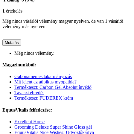
1
értékelés
Még nincs vásárlói vélemény magyar nyelven, de van 1 vásárlói
vélemény más nyelven.
Mutatás
Még nincs vélemény.
Magazinunkból:
Gabonamentes takarmányozás
Mit jelent az atipikus myopathia?
Termékteszt: Carbon Gel Absolut ínvédő
Tavaszi ébredés
Termékteszt: FUDEREX krém
EquusVitalis felfedezése:
Excellent Horse
Grooming Deluxe Super Shine Gloss gél
EquusVitalis Nice Wishes! Üdvözlőkártya