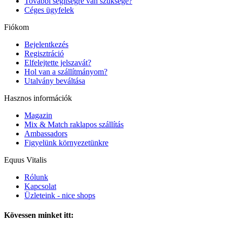
További segítségre van szüksége?
Céges ügyfelek
Fiókom
Bejelentkezés
Regisztráció
Elfelejtette jelszavát?
Hol van a szállítmányom?
Utalvány beváltása
Hasznos információk
Magazin
Mix & Match raklapos szállítás
Ambassadors
Figyelünk környezetünkre
Equus Vitalis
Rólunk
Kapcsolat
Üzleteink - nice shops
Kövessen minket itt: