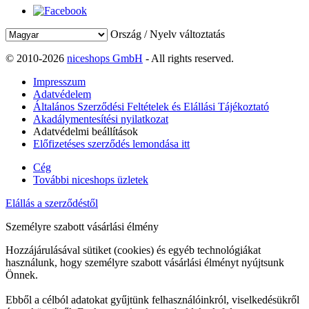
Ország / Nyelv változtatás
© 2010-2026
niceshops GmbH
- All rights reserved.
Impresszum
Adatvédelem
Általános Szerződési Feltételek és Elállási Tájékoztató
Akadálymentesítési nyilatkozat
Adatvédelmi beállítások
Előfizetéses szerződés lemondása itt
Cég
További niceshops üzletek
Elállás a szerződéstől
Személyre szabott vásárlási élmény
Hozzájárulásával sütiket (cookies) és egyéb technológiákat
használunk, hogy személyre szabott vásárlási élményt nyújtsunk
Önnek.
Ebből a célból adatokat gyűjtünk felhasználóinkról, viselkedésükről